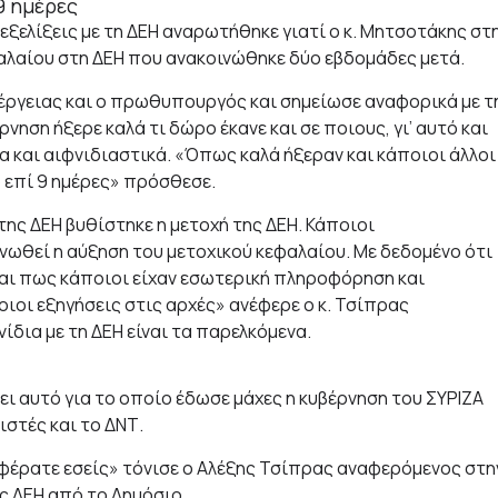
9 ημέρες
ξελίξεις με τη ΔΕΗ αναρωτήθηκε γιατί ο κ. Μητσοτάκης στ
φαλαίου στη ΔΕΗ που ανακοινώθηκε δύο εβδομάδες μετά.
έργειας και ο πρωθυπουργός και σημείωσε αναφορικά με τ
νηση ήξερε καλά τι δώρο έκανε και σε ποιους, γι’ αυτό και
 και αιφνιδιαστικά. «Όπως καλά ήξεραν και κάποιοι άλλοι
 επί 9 ημέρες» πρόσθεσε.
ης ΔΕΗ βυθίστηκε η μετοχή της ΔΕΗ. Κάποιοι
ωθεί η αύξηση του μετοχικού κεφαλαίου. Με δεδομένο ότι
ίναι πως κάποιοι είχαν εσωτερική πληροφόρηση και
οι εξηγήσεις στις αρχές» ανέφερε ο κ. Τσίπρας
δια με τη ΔΕΗ είναι τα παρελκόμενα.
ει αυτό για το οποίο έδωσε μάχες η κυβέρνηση του ΣΥΡΙΖΑ
στές και το ΔΝΤ.
αφέρατε εσείς» τόνισε ο Αλέξης Τσίπρας αναφερόμενος στη
ς ΔΕΗ από το Δημόσιο.