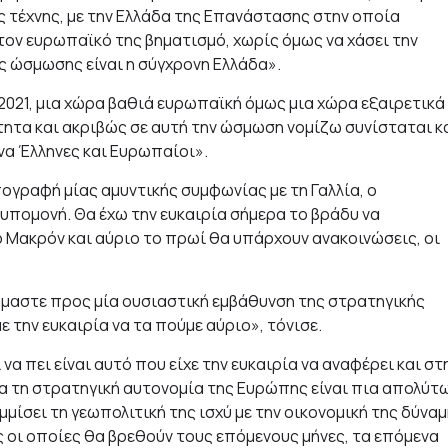
ς τέχνης, με την Ελλάδα της Επανάστασης στην οποία
 τον ευρωπαϊκό της βηματισμό, χωρίς όμως να χάσει την
ης ώσμωσης είναι η σύγχρονη Ελλάδα».
2021, μια χώρα βαθιά ευρωπαϊκή όμως μια χώρα εξαιρετικά
τητα και ακριβώς σε αυτή την ώσμωση νομίζω συνίσταται κ
α Έλληνες και Ευρωπαίοι».
πογραφή μίας αμυντικής συμφωνίας με τη Γαλλία, ο
πομονή. Θα έχω την ευκαιρία σήμερα το βράδυ να
 Μακρόν και αύριο το πρωί θα υπάρχουν ανακοινώσεις, οι
όμαστε προς μία ουσιαστική εμβάθυνση της στρατηγικής
 την ευκαιρία να τα πούμε αύριο», τόνισε.
 πει είναι αυτό που είχε την ευκαιρία να αναφέρει και στ
για τη στρατηγική αυτονομία της Ευρώπης είναι πια απολύτ
ίσει τη γεωπολιτική της ισχύ με την οικονομική της δύναμ
ες οι οποίες θα βρεθούν τους επόμενους μήνες, τα επόμενα