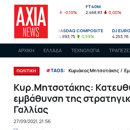
FTASE
FT40M
ΓΔ
05%
3.774,48
-0,10%
2.468,83
0,00%
1.545,63
-
00
NASDAQ COMPOSITE
DJ EURO STOXX 50 
85
0,08%
14.893,75
0,59%
4.253,76
-1,13%
ΑΡΧΙΚΗ
ΕΛΛΑΔΑ
ΤΕΧΝΟΛΟΓΙΑ
ΤΡΑΠΕΖΕ
#
TAGS:
Κυριάκος Μητσοτάκης
Εμ
ΠΟΛΙΤΙΚΗ
Κυρ.Μητσοτάκης: Κατευθ
εμβάθυνση της στρατηγικ
Γαλλίας
27/09/2021, 21:56