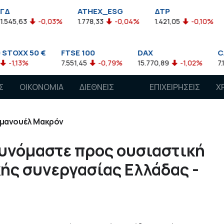
ATHEX_ESG
ΔΤΡ
HELMSI
0,03%
1.778,33
-0,04%
1.421,05
-0,10%
2.211,72
0
€
FTSE 100
DAX
CAC 40
7.551,45
-0,79%
15.770,89
-1,02%
7.118,50
-1,15
Σ
ΟΙΚΟΝΟΜΙΑ
ΔΙΕΘΝΕΙΣ
ΕΠΙΧΕΙΡΗΣΕΙΣ
Χ
ΑΓΟΡΕΣ
μανουέλ Μακρόν
υνόμαστε προς ουσιαστική
ής συνεργασίας Ελλάδας -