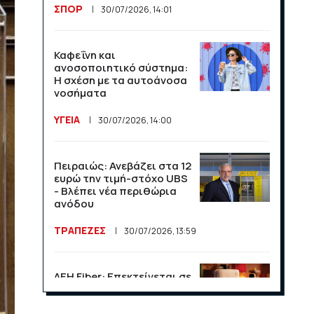
άνοδος σε αφίξεις και
ΣΠΟΡ
30/07/2026, 14:01
έσοδα το πρώτο
πεντάμηνο
Καφεΐνη και
ΟΙΚΟΝΟΜΙΑ
21/07/2026, 12:34
ανοσοποιητικό σύστημα:
Η σχέση με τα αυτοάνοσα
νοσήματα
Οι ΗΠΑ κλιμακώνουν τη
σύγκρουση με το Διεθνές
ΥΓΕΙΑ
30/07/2026, 14:00
Ποινικό Δικαστήριο
ΔΙΕΘΝΗ
16/07/2026, 11:10
Πειραιώς: Ανεβάζει στα 12
ευρώ την τιμή-στόχο UBS
- Βλέπει νέα περιθώρια
120 εκατομμύρια και ένα
ανόδου
μπλε τικ: η Ευρώπη δείχνει
στον Μασκ τη ρυθμιστική
ΤΡΑΠΕΖΕΣ
30/07/2026, 13:59
της δύναμη
ΔΙΕΘΝΗ
16/07/2026, 11:09
ΔΕΗ Fiber: Επεκτείνεται σε
15 νέες περιοχές σε Αττική
και Θεσσαλονίκη
Η κλήρωση της Super