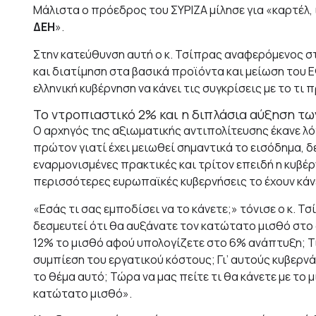
Μάλιστα ο πρόεδρος του ΣΥΡΙΖΑ μίλησε για «καρτέλ, 
ΔΕΗ
».
Στην κατεύθυνση αυτή ο κ. Τσίπρας αναφερόμενος σ
και διατίμηση στα βασικά προϊόντα και μείωση του 
ελληνική κυβέρνηση να κάνει τις συγκρίσεις με το τι 
Το ντροπιαστικό 2% και η διπλάσια αύξηση τ
Ο αρχηγός της αξιωματικής αντιπολίτευσης έκανε λό
πρώτον γιατί έχει μειωθεί σημαντικά το εισόδημα, δ
εναρμονισμένες πρακτικές και τρίτον επειδή η κυβέρ
περισσότερες ευρωπαϊκές κυβερνήσεις το έχουν κάνε
«Εσάς τι σας εμποδίσει να το κάνετε;» τόνισε ο κ. Τ
δεσμευτεί ότι θα αυξάνατε τον κατώτατο μισθό στο
12% το μισθό αφού υπολογίζετε στο 6% ανάπτυξη; Τ
συμπίεση του εργατικού κόστους; Γι’ αυτούς κυβερνάτ
το θέμα αυτό; Τώρα να μας πείτε τι θα κάνετε με το 
κατώτατο μισθό».