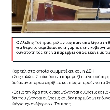
O Αλέξης Τσίπρας, μιλώντας πριν από λίγο στη
για θέματα ακρίβειας κατηγόρησε την κυβέρνησ
δυνατότητάς της να παρέμβει όπως έκανε με τις
Καρτέλ στο οποίο συμμετέχει και η ΔΕΗ
«Σας καλώ κ. Σταϊκούρα να πάμε μαζί σε ένα σούπερ μ
δούμε αν υπάρχει ακρίβεια και πως μπορούν να τα βγ
»Εσείς την ώρα που ανακοινώνονται αυξήσεις εσείς κ
δει που γίνονται αυξήσεις και δεν παρεμβαίνετε δυ
ελέγχους» ανέφερε ο κ. Τσίπρας.