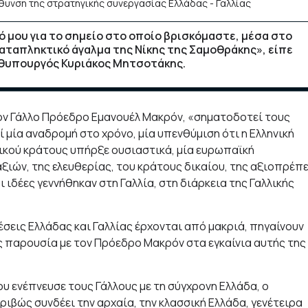
μου για το σημείο στο οποίο βρισκόμαστε, μέσα στο
καταπληκτικό άγαλμα της Νίκης της Σαμοθράκης», είπε
ωθυπουργός Κυριάκος Μητσοτάκης.
 τον Γάλλο Πρόεδρο Εμανουέλ Μακρόν, «σηματοδοτεί τους
 μία αναδρομή στο χρόνο, μία υπενθύμιση ότι η Ελληνική
νικού κράτους υπήρξε ουσιαστικά, μία ευρωπαϊκή
ών, της ελευθερίας, του κράτους δικαίου, της αξιοπρέπ
 ιδέες γεννήθηκαν στη Γαλλία, στη διάρκεια της Γαλλικής
εις Ελλάδας και Γαλλίας έρχονται από μακριά, πηγαίνουν
ας παρουσία με τον Πρόεδρο Μακρόν στα εγκαίνια αυτής της
υ ενέπνευσε τους Γάλλους με τη σύγχρονη Ελλάδα, ο
βώς συνδέει την αρχαία, την κλασσική Ελλάδα, γενέτειρα