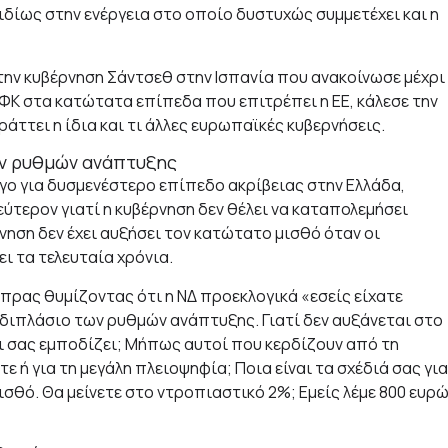
ιδίως στην ενέργεια στο οποίο δυστυχώς συμμετέχει και η
την κυβέρνηση Σάντσεθ στην Ισπανία που ανακοίνωσε μέχρι
ΕΦΚ στα κατώτατα επίπεδα που επιτρέπει η ΕΕ, κάλεσε την
πράττει η ίδια και τι άλλες ευρωπαϊκές κυβερνήσεις.
ων ρυθμών ανάπτυξης
γο για δυσμενέστερο επίπεδο ακρίβειας στην Ελλάδα,
εύτερον γιατί η κυβέρνηση δεν θέλει να καταπολεμήσει
νηση δεν έχει αυξήσει τον κατώτατο μισθό όταν οι
ι τα τελευταία χρόνια.
σίπρας θυμίζοντας ότι η ΝΔ προεκλογικά «εσείς είχατε
 διπλάσιο των ρυθμών ανάπτυξης. Γιατί δεν αυξάνεται στο
ι σας εμποδίζει; Μήπως αυτοί που κερδίζουν από τη
ε ή για τη μεγάλη πλειοψηφία; Ποια είναι τα σχέδιά σας για
μισθό. Θα μείνετε στο ντροπιαστικό 2%; Εμείς λέμε 800 ευρ