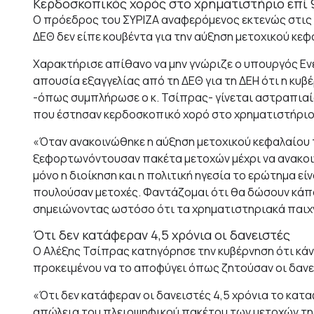
Κερδοσκοπικός χορός στο χρηματιστήριο επί 
Ο πρόεδρος του ΣΥΡΙΖΑ αναφερόμενος εκτενώς στις ε
ΔΕΘ δεν είπε κουβέντα για την αύξηση μετοχικού κε
Χαρακτήρισε απίθανο να μην γνώριζε ο υπουργός Εν
απουσία εξαγγελίας από τη ΔΕΘ για τη ΔΕΗ ότι η κυβέρ
-όπως συμπλήρωσε ο κ. Τσίπρας- γίνεται αστραπιαία
που έστησαν κερδοσκοπικό χορό στο χρηματιστήριο
«Όταν ανακοινώθηκε η αύξηση μετοχικού κεφαλαίου τ
ξεφορτωνόντουσαν πακέτα μετοχών μέχρι να ανακοιν
μόνο η διοίκηση και η πολιτική ηγεσία το ερώτημα ε
πουλούσαν μετοχές. Φαντάζομαι ότι θα δώσουν κάποι
σημειώνοντας ωστόσο ότι τα χρηματιστηριακά παιχνί
Ότι δεν κατάφεραν 4,5 χρόνια οι δανειστές
Ο Αλέξης Τσίπρας κατηγόρησε την κυβέρνηση ότι κάν
προκειμένου να το αποφύγει όπως ζητούσαν οι δανει
«Ότι δεν κατάφεραν οι δανειστές 4,5 χρόνια το κατ
απώλεια του πλειοψηφικού πακέτου των μετοχών τη