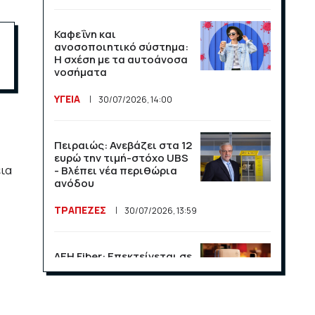
Καφεΐνη και
ανοσοποιητικό σύστημα:
Η σχέση με τα αυτοάνοσα
νοσήματα
ΥΓΕΙΑ
30/07/2026, 14:00
Πειραιώς: Ανεβάζει στα 12
ευρώ την τιμή-στόχο UBS
εια
- Βλέπει νέα περιθώρια
ανόδου
ΤΡΑΠΕΖΕΣ
30/07/2026, 13:59
ΔΕΗ Fiber: Επεκτείνεται σε
15 νέες περιοχές σε Αττική
και Θεσσαλονίκη
ΕΠΙΧΕΙΡΗΣΕΙΣ
23/07/2026, 13:09