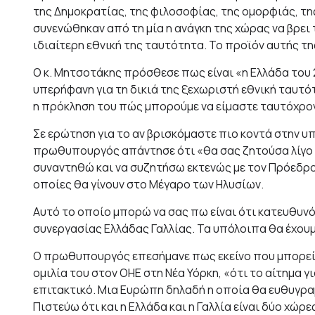
της Δημοκρατίας, της φιλοσοφίας, της ομορφιάς, τη
συνενώθηκαν από τη μία η ανάγκη της χώρας να βρει
ιδιαίτερη εθνική της ταυτότητα. Το προϊόν αυτής τ
Ο κ. Μητσοτάκης πρόσθεσε πως είναι «η Ελλάδα του 
υπερήφανη για τη δικιά της ξεχωριστή εθνική ταυτό
η πρόκληση του πώς μπορούμε να είμαστε ταυτόχρον
Σε ερώτηση για το αν βρισκόμαστε πιο κοντά στην υ
πρωθυπουργός απάντησε ότι «θα σας ζητούσα λίγο υ
συναντηθώ και να συζητήσω εκτενώς με τον Πρόεδρο
οποίες θα γίνουν στο Μέγαρο των Ηλυσίων.
Αυτό το οποίο μπορώ να σας πω είναι ότι κατευθυν
συνεργασίας Ελλάδας Γαλλίας. Τα υπόλοιπα θα έχουμε
Ο πρωθυπουργός επεσήμανε πως εκείνο που μπορεί να
ομιλία του στον ΟΗΕ στη Νέα Υόρκη, «ότι το αίτημα 
επιτακτικό. Μια Ευρώπη δηλαδή η οποία θα ευθυγραμμ
Πιστεύω ότι και η Ελλάδα και η Γαλλία είναι δύο χώρ