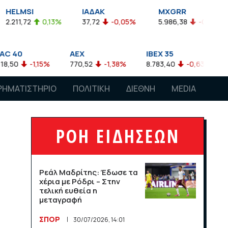
ΙΑΔΑΚ
MXGRR
ΣΑΓΔ
,13%
37,72
-0,05%
5.986,38
-0,23%
2.924,61
AEX
IBEX 35
ATX
%
770,52
-1,38%
8.783,40
-0,63%
4.007,68
-
ΡΗΜΑΤΙΣΤΗΡΙΟ
ΠΟΛΙΤΙΚΗ
ΔΙΕΘΝΗ
MEDIA
ΡΟΗ ΕΙΔΗΣΕΩΝ
Ρεάλ Μαδρίτης: Έδωσε τα
χέρια με Ρόδρι – Στην
τελική ευθεία η
μεταγραφή
ΣΠΟΡ
30/07/2026, 14:01