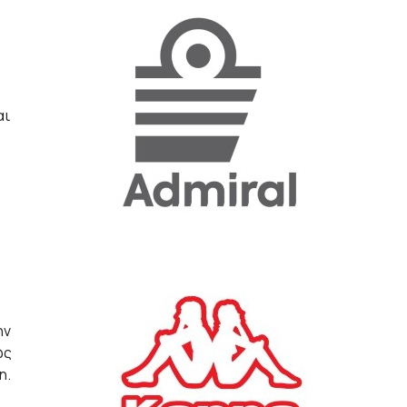
«Η ακρίβεια «γονατίζει»
την κοινωνία - Νέα μεγάλη
έρευνα της Pulse για το
Ε.Ε.Α.
αι
ΟΙΚΟΝΟΜΙΑ
23/07/2026, 12:50
Aktor: Δεν θα γίνουν
δεκτές προσφορές κάτω
των 11,25 ευρώ στην
αύξηση κεφαλαίου
ΕΠΙΧΕΙΡΗΣΕΙΣ
22/07/2026, 12:12
ην
Κ. Πιερρακάκης: Νέα
ως
εποχή για το Ολυμπιακό
Κωπηλατοδρόμιο - Η
η.
δημόσια περιουσία είναι
περιουσία όλων των