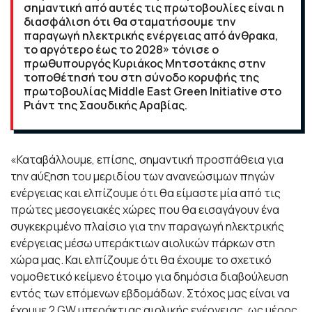
σημαντική από αυτές τις πρωτοβουλίες είναι η
διασφάλιση ότι θα σταματήσουμε την
παραγωγή ηλεκτρικής ενέργειας από άνθρακα,
το αργότερο έως το 2028» τόνισε ο
πρωθυπουργός Κυριάκος Μητσοτάκης στην
τοποθέτησή του στη σύνοδο κορυφής της
πρωτοβουλίας Middle East Green Initiative στο
Ριάντ της Σαουδικής Αραβίας.
«Καταβάλλουμε, επίσης, σημαντική προσπάθεια για
την αύξηση του μεριδίου των ανανεώσιμων πηγών
ενέργειας και ελπίζουμε ότι θα είμαστε μία από τις
πρώτες μεσογειακές χώρες που θα εισαγάγουν ένα
συγκεκριμένο πλαίσιο για την παραγωγή ηλεκτρικής
ενέργειας μέσω υπεράκτιων αιολικών πάρκων στη
χώρα μας. Και ελπίζουμε ότι θα έχουμε το σχετικό
νομοθετικό κείμενο έτοιμο για δημόσια διαβούλευση
εντός των επόμενων εβδομάδων. Στόχος μας είναι να
έχουμε 2 GW υπεράκτιας αιολικής ενέργειας, ως μέρος