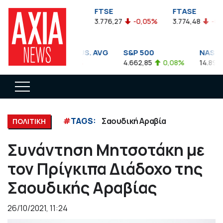
FTSEA
FTSE
FTASE
899,47
-0,04%
3.776,27
-0,05%
3.774,48
-0,10%
DOW JONES INDUS. AVG
S&P 500
NASDAQ 
35.911,81
-0,56%
4.662,85
0,08%
14.893,75
#
TAGS:
Σαουδική Αραβία
ΠΟΛΙΤΙΚΗ
Συνάντηση Μητσοτάκη με
τον Πρίγκιπα Διάδοχο της
Σαουδικής Αραβίας
26/10/2021, 11:24