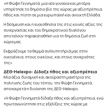
«Η Φώφη Γεννηματά, μια νέα γυναίκα και μητέρα,
υπηρέτησε το δημόσιο βίο της χώρας με αξιοπρέπεια,
ήθος και πίστη σε μια ευρωπαϊκή και ανοικτή Ελλάδα.
Η δέσμευση και η ευαισθησία της στις κοινές αξίες της
συνεργασίας και του δημοκρατικού διαλόγου
αποτελούν παρακαταθήκη για τη δημόσια ζωή στη
χώρα μας.
Εκφράζουμε τα θερμά συλλυπητήριά μας στην
οικογένεια, στους οικείους, και στους συνεργάτες
της».
ΔΕΘ-Helexpo: Δίδαξε ήθος και αξιοπρέπεια
Μία άξια, δυναμική και ακούραστη μαχήτρια της
πολιτικής ζωής του τόπου, την Φώφη Γεννηματά,
αποχαιρετά η διοίκηση της ΔΕΘ-Helexpo.
«Η Φώφη Γεννηματά δίδαξε ήθος και αξιοπρέπεια, ενώ
πρωταγωνίστησε στις εξελίξεις της χώρας με