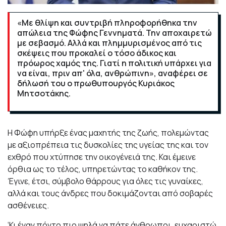
«Με θλίψη και συντριβή πληροφορήθηκα την
απώλεια της Φώφης Γεννηματά. Την αποχαιρετώ
με σεβασμό. Αλλά και πλημμυρισμένος από τις
σκέψεις που προκαλεί ο τόσο άδικος και
πρόωρος χαμός της. Γιατί η πολιτική υπάρχει για
να είναι, πριν απ' όλα, ανθρώπινη», αναφέρει σε
δήλωσή του ο πρωθυπουργός Κυριάκος
Μητσοτάκης.
Η Φώφη υπήρξε ένας μαχητής της ζωής, πολεμώντας
με αξιοπρέπεια τις δυσκολίες της υγείας της και τον
εχθρό που χτύπησε την οικογένειά της. Και έμεινε
όρθια ως το τέλος, υπηρετώντας το καθήκον της.
Έγινε, έτσι, σύμβολο θάρρους για όλες τις γυναίκες,
αλλά και τους άνδρες που δοκιμάζονται από σοβαρές
ασθένειες.
‘Κι έναν πόντο πιο ψηλά να πάτε άνθρωποι, ευχαριστώ