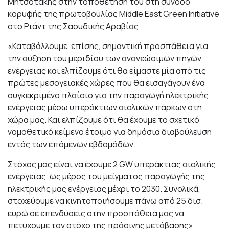
Μητσοτάκης στην τοποθέτησή του στη σύνοδο
κορυφής της πρωτοβουλίας Middle East Green Initiative
στο Ριάντ της Σαουδικής Αραβίας.
«Καταβάλλουμε, επίσης, σημαντική προσπάθεια για
την αύξηση του μεριδίου των ανανεώσιμων πηγών
ενέργειας και ελπίζουμε ότι θα είμαστε μία από τις
πρώτες μεσογειακές χώρες που θα εισαγάγουν ένα
συγκεκριμένο πλαίσιο για την παραγωγή ηλεκτρικής
ενέργειας μέσω υπεράκτιων αιολικών πάρκων στη
χώρα μας. Και ελπίζουμε ότι θα έχουμε το σχετικό
νομοθετικό κείμενο έτοιμο για δημόσια διαβούλευση
εντός των επόμενων εβδομάδων.
Στόχος μας είναι να έχουμε 2 GW υπεράκτιας αιολικής
ενέργειας, ως μέρος του μείγματος παραγωγής της
ηλεκτρικής μας ενέργειας μέχρι το 2030. Συνολικά,
στοχεύουμε να κινητοποιήσουμε πάνω από 25 δισ.
ευρώ σε επενδύσεις στην προσπάθειά μας να
πετύχουμε τον στόχο της πράσινης μετάβασης»