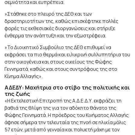
σεμνότητα και ευπρέπεια.
»Στάθηκε στο πλευρό της ΔΕΘ και των
δραστηριοτήτων της, καθώς επισκέφτηκε πολλές
φορές τις εκθεσιακές διοργανώσεις και στήριξε
ένθερμα την ανάπτυξη και την εξωστρέφεια.
»Το Διοικητικό Συμβούλιο της ΔΕΘ επιθυμεί να
εκφράσει τα πιο θερμά και ειλικρινή συλλυπητήρια του
στην οικογένεια και στους οικείους της Φώφης
Γεννηματά, καθώς και στους συντρόφους της στο
Κίνημα Αλλαγής».
ΑΔΕΔΥ: Μαχήτρια στο στίβο της πολιτικής και
της ζωής
«Η Εκτελεστική Επιτροπή της Α.Δ.Ε.Δ.Υ. εκφράζει τη
βαθιά της θλίψη της για τον αδόκητο θάνατο της
Φώφης Γεννηματά. Η πρόεδρος του Κινήματος Αλλαγής
άφησε σήμερα την τελευταία της πνοή σε ηλικία μόλις
57 ετών, μετά από γενναία και πολυετή μάχη με τον