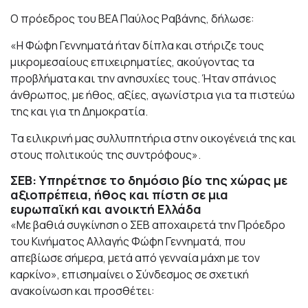
Ο πρόεδρος του ΒΕΑ Παύλος Ραβάνης, δήλωσε:
«Η Φώφη Γεννηματά ήταν δίπλα και στήριζε τους
μικρομεσαίους επιχειρηματίες, ακούγοντας τα
προβλήματα και την ανησυχίες τους. Ήταν σπάνιος
άνθρωπος, με ήθος, αξίες, αγωνίστρια για τα πιστεύω
της και για τη Δημοκρατία.
Τα ειλικρινή μας συλλυπητήρια στην οικογένειά της και
στους πολιτικούς της συντρόφους».
ΣΕΒ: Υπηρέτησε το δημόσιο βίο της χώρας με
αξιοπρέπεια, ήθος και πίστη σε μια
ευρωπαϊκή και ανοικτή Ελλάδα
«Με βαθιά συγκίνηση ο ΣΕΒ αποχαιρετά την Πρόεδρο
του Κινήματος Αλλαγής Φώφη Γεννηματά, που
απεβίωσε σήμερα, μετά από γενναία μάχη με τον
καρκίνο», επισημαίνει ο Σύνδεσμος σε σχετική
ανακοίνωση και προσθέτει: