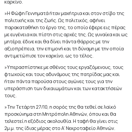
καρκίνο.
»Η Φώφη Γεννηματά ήταν μαχήτρια και στον στίβο της
πολιτικής και της ζωής. Ως πολιτικός, αφήνει
παρακαταθήκη το έργο της, το οποίο έφερε εις πέρας
με ευγένεια και πίστη στις αρχές της. Ως γυναίκα και ως
μητέρα, έδινε και θα δίνει πάντα θάρρος με την
αξιοπρέπεια, την επιμονή και τη δύναμη με την οποία
αντιμετώπισε τον καρκίνο, ως το τέλος.
»Υπερασπίστηκε με σθένος τους εργαζόμενους, τους
φτωχούς και τους αδυνάμους της πατρίδας μας και
ήταν πάντα παρούσα στους αγώνες τους για την
υπεράσπιση των δικαιωμάτων και των κατακτήσεών
τους.
»Την Τετάρτη 27/10, η σορός της θα τεθεί σε λαϊκό
προσκύνημα στη Μητρόπολη Αθηνών, όπου και θα
τελεστεί η εξόδιος ακολουθία. Η ταφή θα γίνει στις
2μ.μ. της ίδιας μέρας στο Α’ Νεκροταφείο Αθηνών.