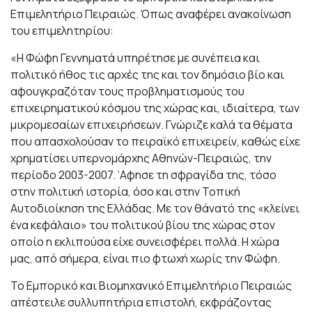
Επιμελητήριο Πειραιώς. Όπως αναφέρει ανακοίνωση
του επιμελητηρίου:
«Η Φώφη Γεννηματά υπηρέτησε με συνέπεια και
πολιτικό ήθος τις αρχές της και τον δημόσιο βίο και
αφουγκραζόταν τους προβληματισμούς του
επιχειρηματικού κόσμου της χώρας και, ιδιαίτερα, των
μικρομεσαίων επιχειρήσεων. Γνώριζε καλά τα θέματα
που απασχολούσαν το πειραϊκό επιχειρείν, καθώς είχε
χρηματίσει υπερνομάρχης Αθηνών-Πειραιώς, την
περίοδο 2003-2007. ‘Αφησε τη σφραγίδα της, τόσο
στην πολιτική ιστορία, όσο και στην Τοπική
Αυτοδιοίκηση της Ελλάδας. Με τον θάνατό της «κλείνει
ένα κεφάλαιο» του πολιτικού βίου της χώρας στον
οποίο η εκλιπούσα είχε συνεισφέρει πολλά. Η χώρα
μας, από σήμερα, είναι πιο φτωχή χωρίς την Φώφη.
Το Εμπορικό και Βιομηχανικό Επιμελητήριο Πειραιώς
απέστειλε συλλυπητήρια επιστολή, εκφράζοντας