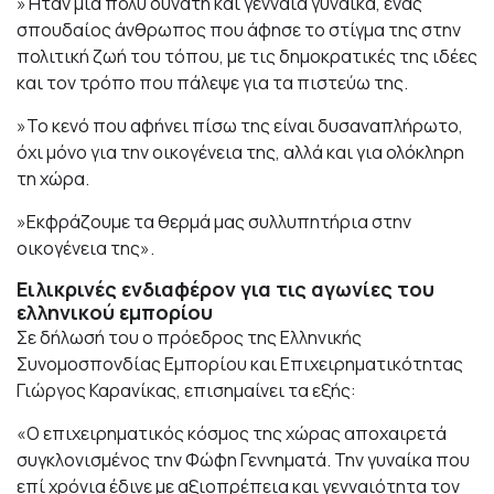
»Ήταν μια πολύ δυνατή και γενναία γυναίκα, ένας
σπουδαίος άνθρωπος που άφησε το στίγμα της στην
πολιτική ζωή του τόπου, με τις δημοκρατικές της ιδέες
και τον τρόπο που πάλεψε για τα πιστεύω της.
»Το κενό που αφήνει πίσω της είναι δυσαναπλήρωτο,
όχι μόνο για την οικογένεια της, αλλά και για ολόκληρη
τη χώρα.
»Εκφράζουμε τα θερμά μας συλλυπητήρια στην
οικογένεια της».
Ειλικρινές ενδιαφέρον για τις αγωνίες του
ελληνικού εμπορίου
Σε δήλωσή του ο πρόεδρος της Ελληνικής
Συνομοσπονδίας Εμπορίου και Επιχειρηματικότητας
Γιώργος Καρανίκας, επισημαίνει τα εξής:
«Ο επιχειρηματικός κόσμος της χώρας αποχαιρετά
συγκλονισμένος την Φώφη Γεννηματά. Την γυναίκα που
επί χρόνια έδινε με αξιοπρέπεια και γενναιότητα τον