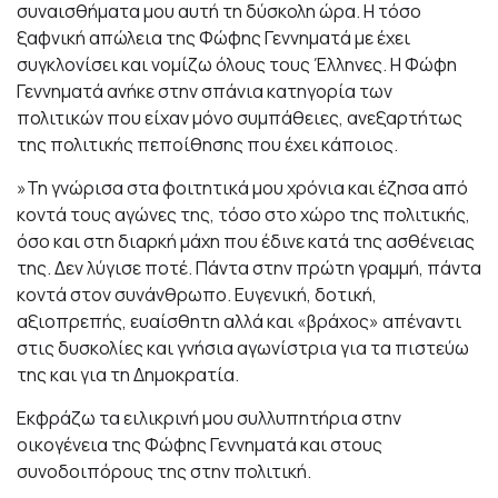
συναισθήματα μου αυτή τη δύσκολη ώρα. Η τόσο
ξαφνική απώλεια της Φώφης Γεννηματά με έχει
συγκλονίσει και νομίζω όλους τους Έλληνες. Η Φώφη
Γεννηματά ανήκε στην σπάνια κατηγορία των
πολιτικών που είχαν μόνο συμπάθειες, ανεξαρτήτως
της πολιτικής πεποίθησης που έχει κάποιος.
»Τη γνώρισα στα φοιτητικά μου χρόνια και έζησα από
κοντά τους αγώνες της, τόσο στο χώρο της πολιτικής,
όσο και στη διαρκή μάχη που έδινε κατά της ασθένειας
της. Δεν λύγισε ποτέ. Πάντα στην πρώτη γραμμή, πάντα
κοντά στον συνάνθρωπο. Ευγενική, δοτική,
αξιοπρεπής, ευαίσθητη αλλά και «βράχος» απέναντι
στις δυσκολίες και γνήσια αγωνίστρια για τα πιστεύω
της και για τη Δημοκρατία.
Εκφράζω τα ειλικρινή μου συλλυπητήρια στην
οικογένεια της Φώφης Γεννηματά και στους
συνοδοιπόρους της στην πολιτική.