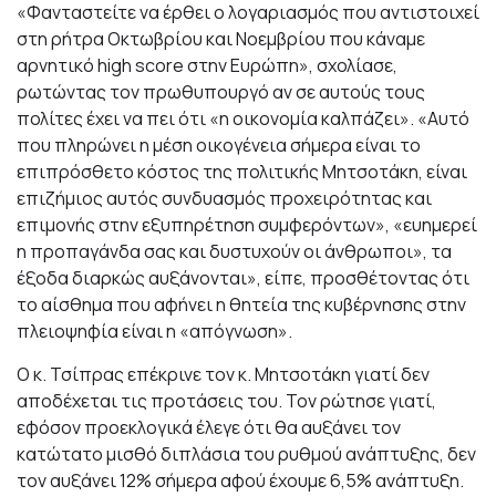
«Φανταστείτε να έρθει ο λογαριασμός που αντιστοιχεί
στη ρήτρα Οκτωβρίου και Νοεμβρίου που κάναμε
αρνητικό high score στην Ευρώπη», σχολίασε,
ρωτώντας τον πρωθυπουργό αν σε αυτούς τους
πολίτες έχει να πει ότι «η οικονομία καλπάζει». «Αυτό
που πληρώνει η μέση οικογένεια σήμερα είναι το
επιπρόσθετο κόστος της πολιτικής Μητσοτάκη, είναι
επιζήμιος αυτός συνδυασμός προχειρότητας και
επιμονής στην εξυπηρέτηση συμφερόντων», «ευημερεί
η προπαγάνδα σας και δυστυχούν οι άνθρωποι», τα
έξοδα διαρκώς αυξάνονται», είπε, προσθέτοντας ότι
το αίσθημα που αφήνει η θητεία της κυβέρνησης στην
πλειοψηφία είναι η «απόγνωση».
Ο κ. Τσίπρας επέκρινε τον κ. Μητσοτάκη γιατί δεν
αποδέχεται τις προτάσεις του. Τον ρώτησε γιατί,
εφόσον προεκλογικά έλεγε ότι θα αυξάνει τον
κατώτατο μισθό διπλάσια του ρυθμού ανάπτυξης, δεν
τον αυξάνει 12% σήμερα αφού έχουμε 6,5% ανάπτυξη.