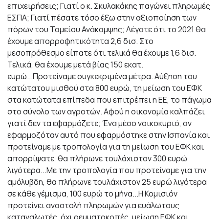
επιχειρήσεις; Γιατί ο κ. Σκυλακάκης παγώνει πληρωμές
ΕΣΠΑ; Γιατί πέσατε τόσο έξω στην αξιοποίηση των
πόρων του Ταμείου Ανάκαμψης; Λέγατε ότι το 2021 θα
έχουμε απορροφητικότητα 2,6 δισ. Στο
μεσοπρόθεσμο είπατε ότι τελικά θα έχουμε 1,6 δισ.
Τελικά, θα έχουμε μετά βίας 150 εκατ.
ευρώ...Προτείναμε συγκεκριμένα μέτρα. Αύξηση του
κατώτατου μισθού στα 800 ευρώ, τη μείωση του ΕΦΚ
στα κατώτατα επίπεδα που επιτρέπει η ΕΕ, το πάγωμα
στο σύνολο των αγροτών. Αφού η οικονομία καλπάζει
γιατί δεν τα εφαρμόζετε; Ένα μέσο νοικοκυριό, αν
εφαρμοζόταν αυτό που εφαρμόστηκε στην Ισπανία και
προτείναμε με τροπολογία για τη μείωση του ΕΦΚ και
απορρίψατε, θα πλήρωνε τουλάχιστον 300 ευρώ
λιγότερα...Με την τροπολογία που προτείναμε για την
αμόλυβδη, θα πλήρωνε τουλάχιστον 25 ευρώ λιγότερα
σε κάθε γέμισμα, 100 ευρώ το μήνα...Η Κομισιόν
προτείνει αναστολή πληρωμών για ευάλωτους
καταναλωτές, όχι ρευματοκοπές, μείωση ΕΦΚ και