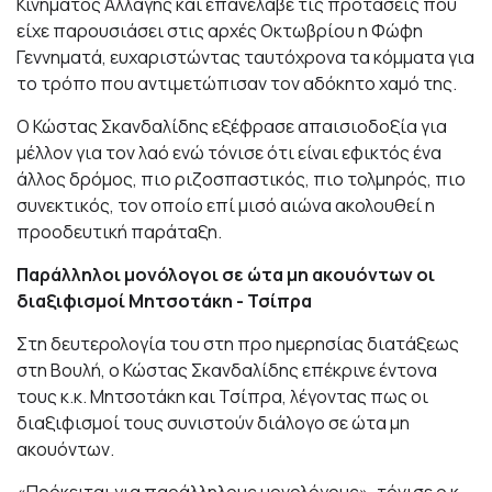
Κινήματος Αλλαγής και επανέλαβε τις προτάσεις που
είχε παρουσιάσει στις αρχές Οκτωβρίου η Φώφη
Γεννηματά, ευχαριστώντας ταυτόχρονα τα κόμματα για
το τρόπο που αντιμετώπισαν τον αδόκητο χαμό της.
Ο Κώστας Σκανδαλίδης εξέφρασε απαισιοδοξία για
μέλλον για τον λαό ενώ τόνισε ότι είναι εφικτός ένα
άλλος δρόμος, πιο ριζοσπαστικός, πιο τολμηρός, πιο
συνεκτικός, τον οποίο επί μισό αιώνα ακολουθεί η
προοδευτική παράταξη.
Παράλληλοι μονόλογοι σε ώτα μη ακουόντων οι
διαξιφισμοί Μητσοτάκη - Τσίπρα
Στη δευτερολογία του στη προ ημερησίας διατάξεως
στη Βουλή, ο Κώστας Σκανδαλίδης επέκρινε έντονα
τους κ.κ. Μητσοτάκη και Τσίπρα, λέγοντας πως οι
διαξιφισμοί τους συνιστούν διάλογο σε ώτα μη
ακουόντων.