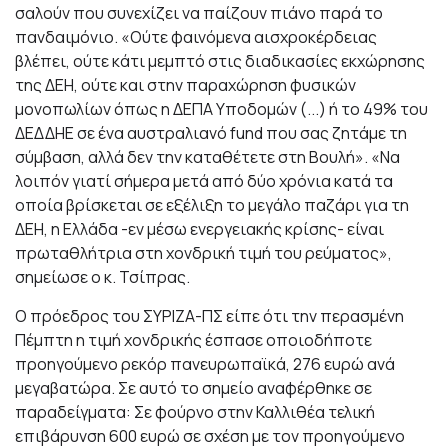
σαλούν που συνεχίζει να παίζουν πιάνο παρά το
πανδαιμόνιο. «Ούτε φαινόμενα αισχροκέρδειας
βλέπει, ούτε κάτι μεμπτό στις διαδικασίες εκχώρησης
της ΔΕΗ, ούτε και στην παραχώρηση φυσικών
μονοπωλίων όπως η ΔΕΠΑ Υποδομών (...) ή το 49% του
ΔΕΔΔΗΕ σε ένα αυστραλιανό fund που σας ζητάμε τη
σύμβαση, αλλά δεν την καταθέτετε στη Βουλή». «Να
λοιπόν γιατί σήμερα μετά από δύο χρόνια κατά τα
οποία βρίσκεται σε εξέλιξη το μεγάλο παζάρι για τη
ΔΕΗ, η Ελλάδα -εν μέσω ενεργειακής κρίσης- είναι
πρωταθλήτρια στη χονδρική τιμή του ρεύματος»,
σημείωσε ο κ. Τσίπρας.
Ο πρόεδρος του ΣΥΡΙΖΑ-ΠΣ είπε ότι την περασμένη
Πέμπτη η τιμή χονδρικής έσπασε οποιοδήποτε
προηγούμενο ρεκόρ πανευρωπαϊκά, 276 ευρώ ανά
μεγαβατώρα. Σε αυτό το σημείο αναφέρθηκε σε
παραδείγματα: Σε φούρνο στην Καλλιθέα τελική
επιβάρυνση 600 ευρώ σε σχέση με τον προηγούμενο