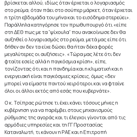
βρίσκεται αλλού, ιδίως όταν έρχεται ο λογαριασμός
στο ρεύμα, όταν πάει στο σούπερ μάρκετ, όταν έρχεται
η τρίτη εβδομάδα του μήνα και το εισόδημα στερεύει».
Παράλληλα κατηγόρησε τον πρωθυπουργό ότι «είπε
στη ΔΕΘ πως με τα ”ψίχουλα” που ανακοίνωσε δεν θα
αυξηθεί ο λογαριασμός στο ρεύμα, μετά μας είπε ότι
δήθεν αν δεν τα είχε δώσει θα ήταν δέκα φορές
μεγαλύτερες οι αυξήσεις». «Τώρα μας λέτε ότι δεν
φταίτε εσείς αλλά η παγκόσμια κρίση», είπε,
τονίζοντας ότι και η πανδημία και η κλιματική και η
ενεργειακή είναι παγκόσμιες κρίσεις, όμως «δεν
μπορεί να είμαστε παντού χειρότεροι και να φταίνε
όλοι οι άλλοι εκτός από εσάς που κυβερνάτε».
Ο κ. Τσίπρας ρώτησε τι έχει κάνει τόσους μήνες η
κυβέρνηση για να παρέμβει στους μηχανισμούς
ρύθμισης της αγοράς και τι έλεγχοι γίνονται από τις
αρμόδιες υπηρεσίες και τη ΓΓ Προστασίας
Καταναλωτή, τι κάνουν η ΡΑΕ και η Επιτροπή