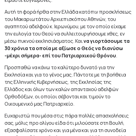
είμαστε ευγνώμονες.
Αυτή τη φορά ήρθα στην Ελλάδα κατόπιν προσκλήσεως
του Μακαριωτάτου Αρχιεπισκόπου Αθηνών, του
αγαπητού αδελφού κ. Ιερωνύμου, με τον οποίο είχαμε
την ευλογία του Θεού να συλλειτουργήσουμε χθες, εν
μέσω πυκνού εκκλησιάσματος. Και
να γιορτάσουμε τα
30 χρόνια τα οποία με αξίωσε ο Θεός να διανύσω
-μέχρι σήμερα- επί του Πατριαρχικού Θρόνου
.
Προσπαθώ να κάνω το καλύτερο δυνατό για την
Εκκλησία και για το γένος μας. Πάντοτε με τη βοήθεια
της Ελληνικής Κυβερνήσεως, της Εκκλησίας της
Ελλάδος και όλων των καλών απανταχού αδελφών
Ορθοδόξων, οι οποίοι σέβονται και τιμούν το
Οικουμενικό μας Πατριαρχείο.
Ευχαριστώ που μέσα στις πάρα πολλές απασχολήσεις
σας, μόλις προ ολίγου είδα ότι μιλούσατε στη Βουλή,
εξασφαλίσατε χρόνο και για μένα και για τη συνοδεία