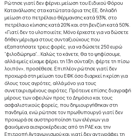
Ρώτησε γιατί δεν φέρνει μείωση του Ειδικού Φόρου
Κατανάλωσης στα κατώτατα όρια της ΕΕ, δηλαδή
μείωση στο πετρέλαιο θέρμανσης κατά 93%, στο
πετρέλαιο κίνησης κατά 20% και στη βενζίνη κατά 50%.
«Γιατί δεν το υλοποιείτε; Μόνο έρχεστε για να δώσετε
δήθεν μέρισμα στους συνταξιούχους που
εξαπατήσατε τρεις φορές, για να δώσετε 250 ευρώ
”φιλοδώρημα”... Καλώς το κάνετε, θα το ψηφίσουμε,
αλλά εμείς είχαμε φέρει τη 13η σύνταξη, φέρτε τη πίσω
λοιπόν», προσέθεσε. Επιπλέον ρώτησε γιατί δεν
προχωρά στη μείωση του ΕΦΚ όσο διαρκεί η κρίση για
όλους τους αγρότες, αλλά μόνο για τους
συνεταιρισμένους αγρότες. Πρότεινε επίσης διαγραφή
μέρους των οφειλών προς το Δημόσιο και τους
ασφαλιστικούς φορείς, που δημιουργήθηκαν στη
πανδημία, ενώ ρώτησε τον πρωθυπουργό γιατί δεν
προχωρά σε αυστηροποίηση των ελέγχων για
φαινόμενα αισχροκέρδειας από τη ΡΑΕ και την
Επιτροπή Ανταγωνισμού και γιατί δεν αντιγράφει τη