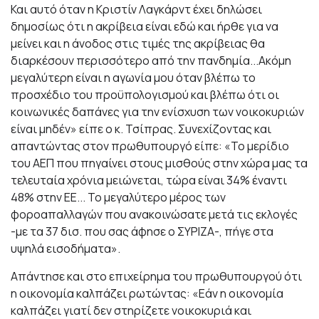
Και αυτό όταν η Κριστίν Λαγκάρντ έχει δηλώσει
δημοσίως ότι η ακρίβεια είναι εδώ και ήρθε για να
μείνει και η άνοδος στις τιμές της ακρίβειας θα
διαρκέσουν περισσότερο από την πανδημία...Ακόμη
μεγαλύτερη είναι η αγωνία μου όταν βλέπω το
προσχέδιο του προϋπολογισμού και βλέπω ότι οι
κοινωνικές δαπάνες για την ενίσχυση των νοικοκυριών
είναι μηδέν» είπε ο κ. Τσίπρας. Συνεχίζοντας και
απαντώντας στον πρωθυπουργό είπε: «Το μερίδιο
του ΑΕΠ που πηγαίνει στους μισθούς στην χώρα μας τα
τελευταία χρόνια μειώνεται, τώρα είναι 34% έναντι
48% στην ΕΕ... Το μεγαλύτερο μέρος των
φοροαπαλλαγών που ανακοινώσατε μετά τις εκλογές
-με τα 37 δισ. που σας άφησε ο ΣΥΡΙΖΑ-, πήγε στα
υψηλά εισοδήματα».
Απάντησε και στο επιχείρημα του πρωθυπουργού ότι
η οικονομία καλπάζει ρωτώντας: «Εάν η οικονομία
καλπάζει γιατί δεν στηρίζετε νοικοκυριά και