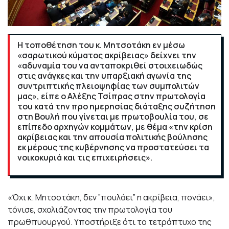
Η τοποθέτηση του κ. Μητσοτάκη εν μέσω
«σαρωτικού κύματος ακρίβειας» δείχνει την
«αδυναμία του να ανταποκριθεί στοιχειωδώς
στις ανάγκες και την υπαρξιακή αγωνία της
συντριπτικής πλειοψηφίας των συμπολιτών
μας», είπε ο Αλέξης Τσίπρας στην πρωτολογία
του κατά την προ ημερησίας διάταξης συζήτηση
στη Βουλή που γίνεται με πρωτοβουλία του, σε
επίπεδο αρχηγών κομμάτων, με θέμα «την κρίση
ακρίβειας και την απουσία πολιτικής βούλησης
εκ μέρους της κυβέρνησης να προστατεύσει τα
νοικοκυριά και τις επιχειρήσεις».
«Όχι κ. Μητσοτάκη, δεν ”πουλάει” η ακρίβεια, πονάει»,
τόνισε, σχολιάζοντας την πρωτολογία του
πρωθπυουργού. Υποστήριξε ότι το τετράπτυχο της