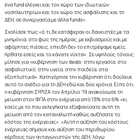
ένα fund ελέγχει και τον χώρο των ιδιωτικών
νοσηλευτηρίων και τον χώρο της ασφάλισης και τη
ΔΕΗ, σε συνεργασία με άλλα funds».
Σχολίασε πως «ό,τι δε κατάφεραν οι δανειστές με τα
μνημόνια, στο φως της ημέρας, με εκβιασμούς και με
αφόρητες πιέσεις, επειδή δεν το επιτρέψαμε εμείς,
ήρθατε εσείς και το κάνατε νύχτα». Σε υψηλούς τόνους
μίλησε για «κυβέρνηση των deals: στην εργασία, στο
ασφαλιστικό, στην υγεία, στην παιδεία, στα
εξοπλιστικά». Κατηγόρησε την κυβέρνηση ότι δούλευε
αυτό το σχέδιο για τη ΔΕΗ εδώ και δύο χρόνια. Είπε ότι
η κυβέρνηση ΣΥΡΙΖΑ τον Απρίλιο ‘19 ανακοίνωσε τη
μείωση στον ΦΠΑ στην ενέργεια από 13% στο 6% «κι
εσείς με το που εκλεγήκατε εξαφανίσατε αυτή τη
μείωση από τον καταναλωτή καθώς αυξήσατε το
κόστος της ενέργειας». «Αυτή η αύξηση του κόστους
ενέργειας σήμαινε και αύξηση του περιθωρίου
κέρδους των ανταγωνιστών τής ΔΕΗ, λόγω