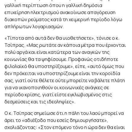
γαλλική περίπτωση όπου η γαλλική δημόσια
επιχείρηση ηλεκτρισμού ανακοίνωσε απαγόρευση
διακοπών ρεύματος κατά τη χειμερινή περίοδο λόγω
απλήρωτων λογαριασμών.
«Τίποτα από αυτά δεν θα υιοθετήσετε», τόνισε ο κ.
Τσίπρας. «Μας ρωτάτε αν κάποια μέτρα που έρχονται
πολύ αργά και είναι κατώτερα των αναγκών της
κοινωνίας θα τα ψηφίσουμε. Προφανώς οτιδήποτε
φιλολαϊκό θα υποστηρίξουμε», είπε, «αυτό όμως που
δεν πρόκειται να υποστηρίζουμε είναι την κοροϊδία
σας, γιατί ούτε θέλετε ούτε μπορείτε να βάλετε πλάτη
για να ικανοποιηθούν οι κοινωνικές ανάγκες σε
περίοδο κρίσης, γιατί είστε εγκλωβισμένος στις
δεσμεύσεις και τις ιδεοληψίες».
Ο κ. Τσίπρας σημείωσε ότι η πάλη του λαού μπορεί να
άρει το «αδιέξοδο που εσείς δημιουργήσατε»,
σχολιάζοντας: «Στον επόμενο τόνο η ώρα δεν θα είναι