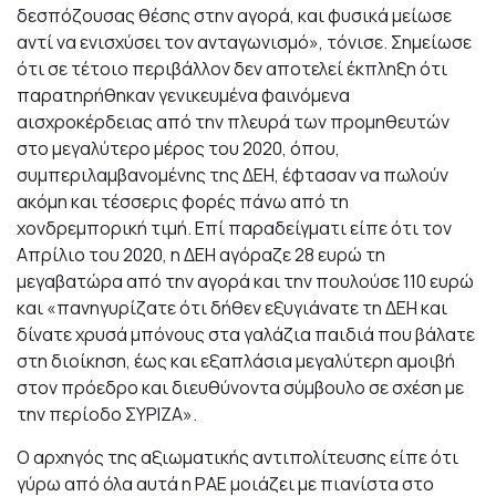
δεσπόζουσας θέσης στην αγορά, και φυσικά μείωσε
αντί να ενισχύσει τον ανταγωνισμό», τόνισε. Σημείωσε
ότι σε τέτοιο περιβάλλον δεν αποτελεί έκπληξη ότι
παρατηρήθηκαν γενικευμένα φαινόμενα
αισχροκέρδειας από την πλευρά των προμηθευτών
στο μεγαλύτερο μέρος του 2020, όπου,
συμπεριλαμβανομένης της ΔΕΗ, έφτασαν να πωλούν
ακόμη και τέσσερις φορές πάνω από τη
χονδρεμπορική τιμή. Επί παραδείγματι είπε ότι τον
Απρίλιο του 2020, η ΔΕΗ αγόραζε 28 ευρώ τη
μεγαβατώρα από την αγορά και την πουλούσε 110 ευρώ
και «πανηγυρίζατε ότι δήθεν εξυγιάνατε τη ΔΕΗ και
δίνατε χρυσά μπόνους στα γαλάζια παιδιά που βάλατε
στη διοίκηση, έως και εξαπλάσια μεγαλύτερη αμοιβή
στον πρόεδρο και διευθύνοντα σύμβουλο σε σχέση με
την περίοδο ΣΥΡΙΖΑ».
Ο αρχηγός της αξιωματικής αντιπολίτευσης είπε ότι
γύρω από όλα αυτά η ΡΑΕ μοιάζει με πιανίστα στο