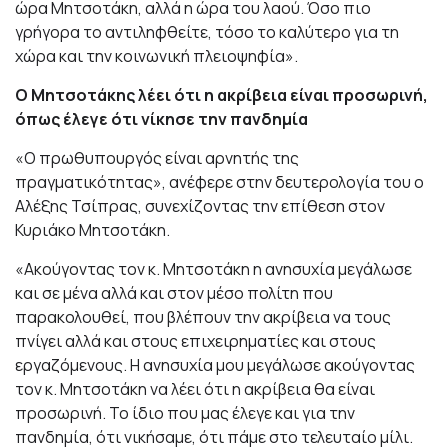
ώρα Μητσοτάκη, αλλά η ώρα του λαού. Όσο πιο
γρήγορα το αντιληφθείτε, τόσο το καλύτερο για τη
χώρα και την κοινωνική πλειοψηφία».
Ο Μητσοτάκης λέει ότι η ακρίβεια είναι προσωρινή,
όπως έλεγε ότι νίκησε την πανδημία
«Ο πρωθυπουργός είναι αρνητής της
πραγματικότητας», ανέφερε στην δευτερολογία του ο
Αλέξης Τσίπρας, συνεχίζοντας την επίθεση στον
Κυριάκο Μητσοτάκη.
«Ακούγοντας τον κ. Μητσοτάκη η ανησυχία μεγάλωσε
και σε μένα αλλά και στον μέσο πολίτη που
παρακολουθεί, που βλέπουν την ακρίβεια να τους
πνίγει αλλά και στους επιχειρηματίες και στους
εργαζόμενους. Η ανησυχία μου μεγάλωσε ακούγοντας
τον κ. Μητσοτάκη να λέει ότι η ακρίβεια θα είναι
προσωρινή. Το ίδιο που μας έλεγε και για την
πανδημία, ότι νικήσαμε, ότι πάμε στο τελευταίο μίλι.