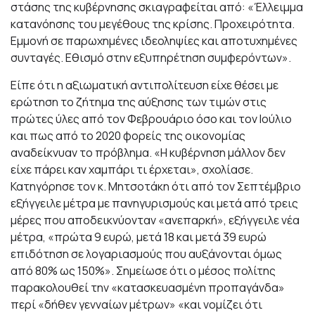
στάσης της κυβέρνησης σκιαγραφείται από: «Έλλειμμα
κατανόησης του μεγέθους της κρίσης. Προχειρότητα.
Εμμονή σε παρωχημένες ιδεοληψίες και αποτυχημένες
συνταγές. Εθισμό στην εξυπηρέτηση συμφερόντων».
Είπε ότι η αξιωματική αντιπολίτευση είχε θέσει με
ερώτηση το ζήτημα της αύξησης των τιμών στις
πρώτες ύλες από τον Φεβρουάριο όσο και τον Ιούλιο
και πως από το 2020 φορείς της οικονομίας
αναδείκνυαν το πρόβλημα. «Η κυβέρνηση μάλλον δεν
είχε πάρει καν χαμπάρι τι έρχεται», σχολίασε.
Κατηγόρησε τον κ. Μητσοτάκη ότι από τον Σεπτέμβριο
εξήγγειλε μέτρα με πανηγυρισμούς και μετά από τρεις
μέρες που αποδεικνύονταν «ανεπαρκή», εξήγγειλε νέα
μέτρα, «πρώτα 9 ευρώ, μετά 18 και μετά 39 ευρώ
επιδότηση σε λογαριασμούς που αυξάνονται όμως
από 80% ως 150%». Σημείωσε ότι ο μέσος πολίτης
παρακολουθεί την «κατασκευασμένη προπαγάνδα»
περί «δήθεν γενναίων μέτρων» «και νομίζει ότι