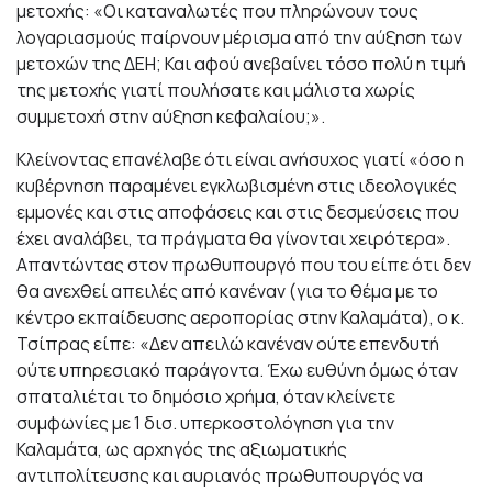
μετοχής: «Οι καταναλωτές που πληρώνουν τους
λογαριασμούς παίρνουν μέρισμα από την αύξηση των
μετοχών της ΔΕΗ; Και αφού ανεβαίνει τόσο πολύ η τιμή
της μετοχής γιατί πουλήσατε και μάλιστα χωρίς
συμμετοχή στην αύξηση κεφαλαίου;».
Κλείνοντας επανέλαβε ότι είναι ανήσυχος γιατί «όσο η
κυβέρνηση παραμένει εγκλωβισμένη στις ιδεολογικές
εμμονές και στις αποφάσεις και στις δεσμεύσεις που
έχει αναλάβει, τα πράγματα θα γίνονται χειρότερα».
Απαντώντας στον πρωθυπουργό που του είπε ότι δεν
θα ανεχθεί απειλές από κανέναν (για το θέμα με το
κέντρο εκπαίδευσης αεροπορίας στην Καλαμάτα), ο κ.
Τσίπρας είπε: «Δεν απειλώ κανέναν ούτε επενδυτή
ούτε υπηρεσιακό παράγοντα. Έχω ευθύνη όμως όταν
σπαταλιέται το δημόσιο χρήμα, όταν κλείνετε
συμφωνίες με 1 δισ. υπερκοστολόγηση για την
Καλαμάτα, ως αρχηγός της αξιωματικής
αντιπολίτευσης και αυριανός πρωθυπουργός να