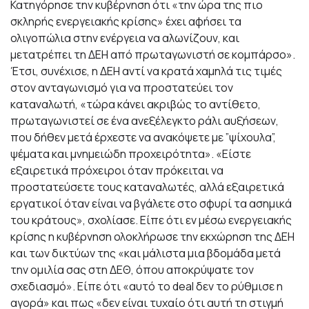
Κατηγόρησε την κυβέρνηση ότι «την ώρα της πιο
σκληρής ενεργειακής κρίσης» έχει αφήσει τα
ολιγοπώλια στην ενέργεια να αλωνίζουν, και
μετατρέπει τη ΔΕΗ από πρωταγωνιστή σε κομπάρσο».
Έτσι, συνέχισε, η ΔΕΗ αντί να κρατά χαμηλά τις τιμές
στον ανταγωνισμό για να προστατεύει τον
καταναλωτή, «τώρα κάνει ακριβώς το αντίθετο,
πρωταγωνιστεί σε ένα ανεξέλεγκτο ράλι αυξήσεων,
που δήθεν μετά έρχεστε να ανακόψετε με ”ψίχουλα”,
ψέματα και μνημειώδη προχειρότητα». «Είστε
εξαιρετικά πρόχειροι όταν πρόκειται να
προστατεύσετε τους καταναλωτές, αλλά εξαιρετικά
εργατικοί όταν είναι να βγάλετε στο σφυρί τα ασημικά
του κράτους», σχολίασε. Είπε ότι εν μέσω ενεργειακής
κρίσης η κυβέρνηση ολοκλήρωσε την εκχώρηση της ΔΕΗ
και των δικτύων της «και μάλιστα μια βδομάδα μετά
την ομιλία σας στη ΔΕΘ, όπου αποκρύψατε τον
σχεδιασμό». Είπε ότι «αυτό το deal δεν το ρύθμισε η
αγορά» και πως «δεν είναι τυχαίο ότι αυτή τη στιγμή