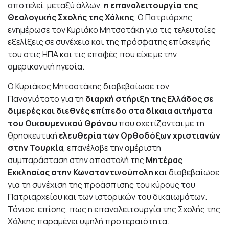
αποτελεί, μεταξύ άλλων,
η επαναλειτουργία της
Θεολογικής Σχολής της Χάλκης
. Ο Πατριάρχης
ενημέρωσε τον Κυριάκο Μητσοτάκη για τις τελευταίες
εξελίξεις σε συνέχεια και της πρόσφατης επίσκεψής
του στις ΗΠΑ και τις επαφές που είχε με την
αμερικανική ηγεσία.
Ο Κυριάκος Μητσοτάκης διαβεβαίωσε τον
Παναγιότατο για τη
διαρκή στήριξη της Ελλάδος σε
διμερές και διεθνές επίπεδο στα δίκαια αιτήματα
του Οικουμενικού Θρόνου
που σχετίζονται με τη
θρησκευτική
ελευθερία των Ορθοδόξων χριστιανών
στην Τουρκία
, επανέλαβε την αμέριστη
συμπαράσταση στην αποστολή της
Μητέρας
Εκκλησίας στην Κωνσταντινούπολη
και διαβεβαίωσε
για τη συνέχιση της προάσπισης του κύρους του
Πατριαρχείου και των ιστορικών του δικαιωμάτων.
Τόνισε, επίσης, πως η επαναλειτουργία της Σχολής της
Χάλκης παραμένει υψηλή προτεραιότητα.