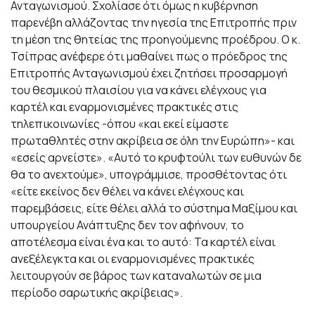
Ανταγωνισμού. Σχολίασε ότι όμως η κυβέρνηση
παρενέβη αλλάζοντας την ηγεσία της Επιτροπής πριν
τη μέση της θητείας της προηγούμενης προέδρου. Ο κ.
Τσίπρας ανέφερε ότι μαθαίνει πως ο πρόεδρος της
Επιτροπής Ανταγωνισμού έχει ζητήσει προσαρμογή
του θεσμικού πλαισίου για να κάνει ελέγχους για
καρτέλ και εναρμονισμένες πρακτικές στις
τηλεπικοινωνίες -όπου «και εκεί είμαστε
πρωταθλητές στην ακρίβεια σε όλη την Ευρώπη»- και
«εσείς αρνείστε». «Αυτό το κρυφτούλι των ευθυνών δε
θα το ανεχτούμε», υπογράμμισε, προσθέτοντας ότι
«είτε εκείνος δεν θέλει να κάνει ελέγχους και
παρεμβάσεις, είτε θέλει αλλά το σύστημα Μαξίμου και
υπουργείου Ανάπτυξης δεν τον αφήνουν, το
αποτέλεσμα είναι ένα και το αυτό: Τα καρτέλ είναι
ανεξέλεγκτα και οι εναρμονισμένες πρακτικές
λειτουργούν σε βάρος των καταναλωτών σε μια
περίοδο σαρωτικής ακρίβειας».