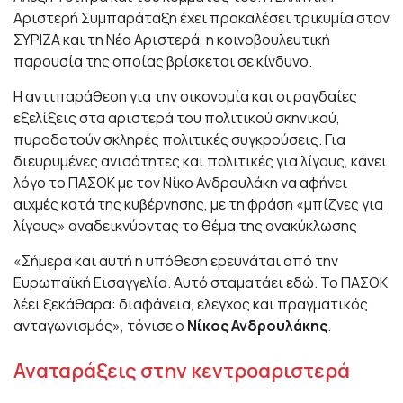
Αριστερή Συμπαράταξη έχει προκαλέσει τρικυμία στον
ΣΥΡΙΖΑ και τη Νέα Αριστερά, η κοινοβουλευτική
παρουσία της οποίας βρίσκεται σε κίνδυνο.
Η αντιπαράθεση για την οικονομία και οι ραγδαίες
εξελίξεις στα αριστερά του πολιτικού σκηνικού,
πυροδοτούν σκληρές πολιτικές συγκρούσεις. Για
διευρυμένες ανισότητες και πολιτικές για λίγους, κάνει
λόγο το ΠΑΣΟΚ με τον Νίκο Ανδρουλάκη να αφήνει
αιχμές κατά της κυβέρνησης, με τη φράση «μπίζνες για
λίγους» αναδεικνύοντας το θέμα της ανακύκλωσης
«Σήμερα και αυτή η υπόθεση ερευνάται από την
Ευρωπαϊκή Εισαγγελία. Αυτό σταματάει εδώ. Το ΠΑΣΟΚ
λέει ξεκάθαρα: διαφάνεια, έλεγχος και πραγματικός
ανταγωνισμός», τόνισε ο
Νίκος Ανδρουλάκης
.
Αναταράξεις στην κεντροαριστερά