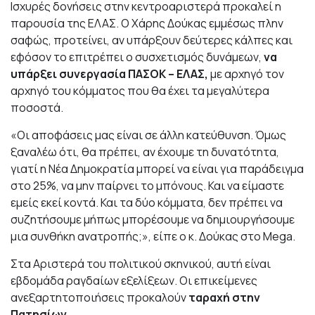
Ισχυρές δονήσεις στην κεντροαριστερά προκαλεί η
παρουσία της ΕΛΑΣ. Ο Χάρης Δούκας εμμέσως πλην
σαφώς, προτείνει, αν υπάρξουν δεύτερες κάλπες και
εφόσον το επιτρέπει ο συσχετισμός δυνάμεων,
να
υπάρξει συνεργασία ΠΑΣΟΚ – ΕΛΑΣ,
με αρχηγό τον
αρχηγό του κόμματος που θα έχει τα μεγαλύτερα
ποσοστά.
«Οι αποφάσεις μας είναι σε άλλη κατεύθυνση. Όμως
ξαναλέω ότι, θα πρέπει, αν έχουμε τη δυνατότητα,
γιατί η Νέα Δημοκρατία μπορεί να είναι για παράδειγμα
στο 25%, να μην παίρνει το μπόνους. Και να είμαστε
εμείς εκεί κοντά. Και τα δύο κόμματα, δεν πρέπει να
συζητήσουμε μήπως μπορέσουμε να δημιουργήσουμε
μια συνθήκη ανατροπής;», είπε ο κ. Δούκας στο Mega.
Στα Αριστερά του πολιτικού σκηνικού, αυτή είναι
εβδομάδα ραγδαίων εξελίξεων. Οι επικείμενες
ανεξαρτητοποιήσεις προκαλούν
ταραχή στην
Πατησίων.