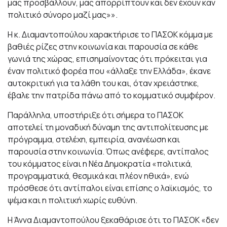
μας προσβάλλουν, μας απορρίπτουν και δεν έχουν καν
πολιτικό σύνορο μαζί μας»».
Η κ. Διαμαντοπούλου χαρακτήρισε το ΠΑΣΟΚ κόμμα με
βαθιές ρίζες στην κοινωνία και παρουσία σε κάθε
γωνιά της χώρας, επισημαίνοντας ότι πρόκειται για
έναν πολιτικό φορέα που «άλλαξε την Ελλάδα», έκανε
αυτοκριτική για τα λάθη του και, όταν χρειάστηκε,
έβαλε την πατρίδα πάνω από το κομματικό συμφέρον.
Παράλληλα, υποστήριξε ότι σήμερα το ΠΑΣΟΚ
αποτελεί τη μοναδική δύναμη της αντιπολίτευσης με
πρόγραμμα, στελέχη, εμπειρία, ανανέωση και
παρουσία στην κοινωνία. Όπως ανέφερε, αντίπαλος
του κόμματος είναι η Νέα Δημοκρατία «πολιτικά,
προγραμματικά, θεσμικά και πλέον ηθικά», ενώ
πρόσθεσε ότι αντίπαλοι είναι επίσης ο λαϊκισμός, το
ψέμα και η πολιτική χωρίς ευθύνη.
Η Άννα Διαμαντοπούλου ξεκαθάρισε ότι το ΠΑΣΟΚ «δεν