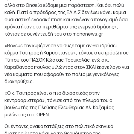
αλλά στο Θησείο είδαμε μια παράσταση. Και όχι πολύ
καλή. Γιατί ο πρόεδρος της ΕΛ.Α.Σ δεν έχει κάνει καμία
ουσιαστική ενδοσκόπηση και κανέναν απολογισμό όσα
χρόνια ήταν στο περιθώριο της ενεργού δράσης»,
τόνισε σε συνέντευξή του στο mononews.gr
«Βόλευε την κυβέρνηση να συζητάμε αν θα ιδρύσει
κόμμα Τσίπρας ή Καρυστιανού», τόνισε ο εκπρόσωπος
Τύπου του ΠΑΣΟΚ Κώστας Τσουκαλάς, ενώ ο κ.
Καραθανασόπουλος μιλώντας στον ΣΚΑΙ έκανε λόγο για
νέα κόμματα που αφορούν το παλιό με γενικόλογες
διακηρύξεις.
«Ο κ. Τσίπρας είναι ο πιο διχαστικός στην
κεντροαριστερά», τόνισε από την πλευρά του ο
βουλευτής της Πλεύσης Ελευθερίας Αλ. Καζαμίας
μιλώντας στο ΟPEN.
Οι έντονες ανακατατάξεις στο πολιτικό σκηνικό
διατηρούν στο κόκκινο το θερμόμετρο της