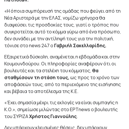
«Η όποια συμπόρευσή της ομάδας που φεύγει από τη
Νέα Αριστερά με την ΕΛΑΣ, νομίζω γρήγορα θα
διαψεύσει τις προσδοκίες τους, γιατί ο τρόπος που
συγκροτείται αυτό το κόμμα γύρω από ένα πρόσωπο,
δεν συνάδει με την αντίληψή τους για την πολιτική,
τόνισε στο news 247 ο
Γαβριήλ Σακελλαρίδης.
Εξαιρετικά δύσκολη, αναμένεται η εβδομάδα και στην
Κουμουνδούρου. Οι πληροφορίες αναφέρουν ότι οι
βουλευτές και τα στελέχη του κόμματος,
θα
σταθμίσουν τη στάση τους,
ως προς το χρόνο των
αποφάσεών τους, από το περιεχόμενο της εισήγησης
και βέβαια το αποτέλεσμα της Κ.Ε.
«Έχει σημασία μέχρι τις εκλογές να είναι συμπαγής η
Κ.Ο.», σημείωσε μιλώντας στο ΕΡΤnews ο βουλευτής
του ΣΥΡΙΖΑ
Χρήστος Γιαννούλης
.
Δεν υπάρχουν κλεισμένες θέσεις, δεν υπάρχουν