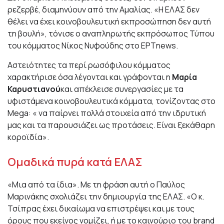
ρεζερβέ, διαμηνύουν από την Αμαλίας. «H ΕΛΑΣ δεν
θέλει να έχει κοινοβουλευτική εκπροσώπηση δεν αυτή
τη βουλή», τόνισε ο αναπληρωτής εκπρόσωπος Τύπου
του κόμματος Νίκος Νυφούδης στο ΕΡΤnews.
Αστειότητες τα περί ρωσόφιλου κόμματος
χαρακτήρισε όσα λέγονται και γράφονται η
Μαρία
Καρυστιανού
και απέκλεισε συνεργασίες με τα
υφιστάμενα κοινοβουλευτικά κόμματα, τονίζοντας στο
Mega: « να παίρνει πολλά στοιχεία από την ιδρυτική
μας και τα παρουσιάζει ως προτάσεις. Είναι ξεκάθαρη
κοροϊδία».
Ομαδικά πυρά κατά ΕΛΑΣ
«Μια από τα ίδια». Με τη φράση αυτή ο Παύλος
Μαρινάκης σχολιάζει την δημιουργία της ΕΛΑΣ. «Ο κ.
Τσίπρας έχει δικαίωμα να επιστρέψει και με τους
όρους που εκείνος νομίζει, ή με το καινούριο του brand