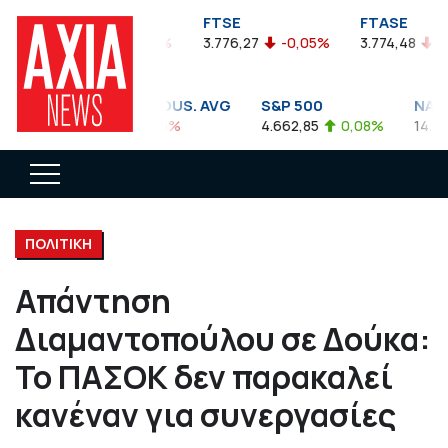
FTSEA
FTSE
FTASE
899,47
-0,04%
3.776,27
-0,05%
3.774,48
-0,
DOW JONES INDUS. AVG
S&P 500
NASDA
35.911,81
-0,56%
4.662,85
0,08%
14.893,
ΠΟΛΙΤΙΚΗ
Απάντηση
Διαμαντοπούλου σε Δούκα:
Το ΠΑΣΟΚ δεν παρακαλεί
κανέναν για συνεργασίες