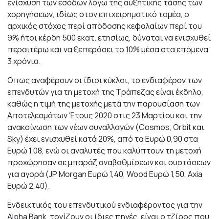
ενίσχυση των εσόδων λόγω της αυξητικής τάσης των
χορηγήσεων, ιδίως στον επιχειρηματικό τομέα, ο
αρχικός στόχος περί απόδοσης κεφαλαίων περί του
9% ήτοι κέρδη 500 εκατ. ετησίως, δύναται να ενισχυθεί
περαιτέρω και να ξεπεράσει το 10% μέσα στα επόμενα
3 χρόνια.
Οπως αναφέρουν οι ίδιοι κύκλοι, το ενδιαφέρον των
επενδυτών για τη μετοχή της Τράπεζας είναι έκδηλο,
καθώς η τιμή της μετοχής μετά την παρουσίαση των
Aποτελεσμάτων Έτους 2020 στις 23 Μαρτίου και την
ανακοίνωση των νέων συναλλαγών (Cosmos, Orbit και
Sky) έχει ενισχυθεί κατά 20%, από τα Ευρώ 0,90 στα
Ευρώ 1,08, ενώ οι αναλυτές που καλύπτουν τη μετοχή
προχώρησαν σε μπαράζ αναβαθμίσεων και συστάσεων
για αγορά (JP Morgan Ευρώ 1,40, Wood Ευρώ 1,50, Axia
Ευρώ 2,40).
Ενδεικτικός του επενδυτικού ενδιαφέροντος για την
Αlpha Bank, τονίζουν οι ίδιες πηγές, είναι ο τζίρος που