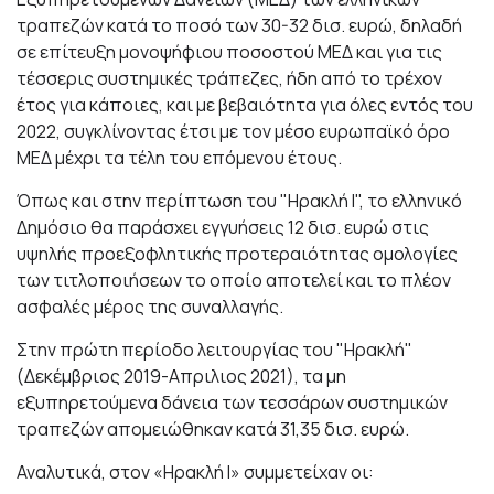
τραπεζών κατά το ποσό των 30-32 δισ. ευρώ, δηλαδή
σε επίτευξη μονοψήφιου ποσοστού ΜΕΔ και για τις
τέσσερις συστημικές τράπεζες, ήδη από το τρέχον
έτος για κάποιες, και με βεβαιότητα για όλες εντός του
2022, συγκλίνοντας έτσι με τον μέσο ευρωπαϊκό όρο
ΜΕΔ μέχρι τα τέλη του επόμενου έτους.
Όπως και στην περίπτωση του "Ηρακλή Ι", το ελληνικό
Δημόσιο θα παράσχει εγγυήσεις 12 δισ. ευρώ στις
υψηλής προεξοφλητικής προτεραιότητας ομολογίες
των τιτλοποιήσεων το οποίο αποτελεί και το πλέον
ασφαλές μέρος της συναλλαγής.
Στην πρώτη περίοδο λειτουργίας του "Ηρακλή"
(Δεκέμβριος 2019-Απριλιος 2021), τα μη
εξυπηρετούμενα δάνεια των τεσσάρων συστημικών
τραπεζών απομειώθηκαν κατά 31,35 δισ. ευρώ.
Αναλυτικά, στον «Ηρακλή Ι» συμμετείχαν οι: