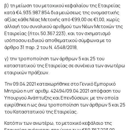
β) τη μείωση του μετοχικού κεφαλαίου της Εταιρείας
κατά €4.935.987.854 δια μειώσεως της ονομαστικής
αξίας κάθε Νέας Μετοχής από €99,00 σε €1,00, χωρίς
αλλαγή του συνολικού αριθμού των Νέων Μετοχών της
Εταιρείας (ήτοι 50.367.223), και τον σχηματισμό
ισόποσου ειδικού αποθεματικού σύμφωνα με το
άρθρο 31 παρ. 2 του Ν. 4548/2018,
γ) την τροποποίηση των άρθρων 5 και 25 του
καταστατικού της Εταιρείας σε συνέχεια των ανωτέρω
εταιρικών πράξεων.
Την 09.04.2021 καταχωρήθηκε στο Γενικό Εμπορικό
Μητρώο η υπ’ αριθμ. 42494/09.04.2021 απόφαση του
Υπουργού Ανάπτυξης και Επενδύσεων, με την οποία
εγκρίθηκε η ως άνω τροποποίηση των άρθρων 5 και 25
του Καταστατικού της Εταιρείας.
Κατόπιν των ανωτέρω, το μετοχικό κεφάλαιο της
Eταιρείας ανέρχεται στο ύψος των €50.367.223,00,