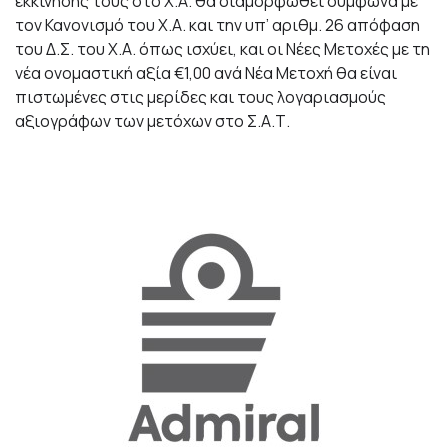
εκκίνησής τους στο Χ.Α. θα διαμορφωθεί σύμφωνα με
τον Κανονισμό του Χ.Α. και την υπ’ αριθμ. 26 απόφαση
του Δ.Σ. του Χ.Α. όπως ισχύει, και οι Νέες Μετοχές με τη
νέα ονομαστική αξία €1,00 ανά Νέα Μετοχή θα είναι
πιστωμένες στις μερίδες και τους λογαριασμούς
αξιογράφων των μετόχων στο Σ.Α.Τ.