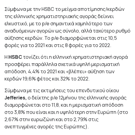
Σύμφωνα με την HSBC το μείγμα αποτίμησης/κερδών
της ελληνικής χρηματιστηριακής αγοράς δείχνει
ελκυστικό, με το p/e σημαντικά χαμηλότερο των
αναδυόμενων αγορών ως σύνολο, αλλά ταχύτερο ρυθμό
αύξησης κερδών. Το p/e διαμορφώνεται στις 10,5
φορές για το 2021 και στις 8 φορές για το 2022.
Η
HSBC
τονίζει ότι η ελληνική χρηματιστηριακή αγορά
προσφέρει παράλληλα σχετικά υψηλή μερισματική
απόδοση, 4,4% το 2021 και «βλέπει» αύξηση των
κερδών 19,6% φέτος και 32% το 2022.
Σύμφωνα με τις εκτιμήσεις του επενδυτικού οίκου
Jefferies,
ο δείκτης p/e 12μήνου της ελληνικής αγοράς
διαμορφώνεται στο 11,8, και η μερισματική απόδοση
στο 3,8% που είναι και η υψηλότερη στην Ευρώπη (στο
2,67% στην ευρωζώνη και στο 2,79% στις
ανεπτυγμένες αγορές της Ευρώπης).