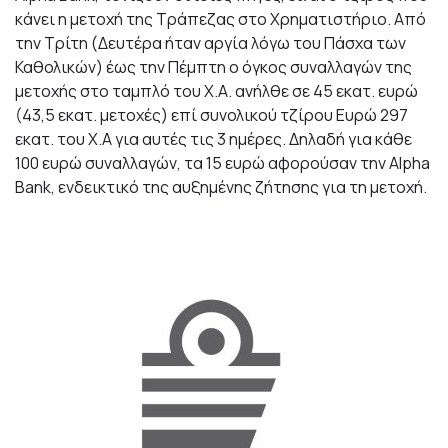
κάνει η μετοχή της Τράπεζας στο Χρηματιστήριο. Από
την Τρίτη (Δευτέρα ήταν αργία λόγω του Πάσχα των
Καθολικών) έως την Πέμπτη ο όγκος συναλλαγών της
μετοχής στο ταμπλό του Χ.Α. ανήλθε σε 45 εκατ. ευρώ
(43,5 εκατ. μετοχές) επί συνολικού τζίρου Ευρώ 297
εκατ. του Χ.Α για αυτές τις 3 ημέρες. Δηλαδή για κάθε
100 ευρώ συναλλαγών, τα 15 ευρώ αφορούσαν την Αlpha
Bank, ενδεικτικό της αυξημένης ζήτησης για τη μετοχή.