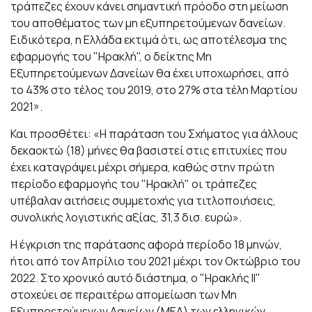
τράπεζες έχουν κάνει σημαντική πρόοδο στη μείωση
του αποθέματος των μη εξυπηρετούμενων δανείων.
Ειδικότερα, η Ελλάδα εκτιμά ότι, ως αποτέλεσμα της
εφαρμογής του "Ηρακλή", ο δείκτης Μη
Εξυπηρετούμενων Δανείων θα έχει υποχωρήσει, από
το 43% στο τέλος του 2019, στο 27% στα τέλη Μαρτίου
2021».
Και προσθέτει: «Η παράταση του Σχήματος για άλλους
δεκαοκτώ (18) μήνες θα βασιστεί στις επιτυχίες που
έχει καταγράψει μέχρι σήμερα, καθώς στην πρώτη
περίοδο εφαρμογής του "Ηρακλή" οι τράπεζες
υπέβαλαν αιτήσεις συμμετοχής για τιτλοποιήσεις,
συνολικής λογιστικής αξίας, 31,3 δισ. ευρώ».
Η έγκριση της παράτασης αφορά περίοδο 18 μηνών,
ήτοι από τον Απρίλιο του 2021 μέχρι τον Οκτώβριο του
2022. Στο χρονικό αυτό διάστημα, ο "Ηρακλής ΙΙ"
στοχεύει σε περαιτέρω απομείωση των Μη
Εξυπηρετούμενων Δανείων (ΜΕΔ) των ελληνικών