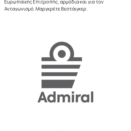
Ευρωπαϊκής Επιτροπής, αρμόδια και για τον
Ανταγωνισμό, Μαργκρέτε Βεστάιγκερ.