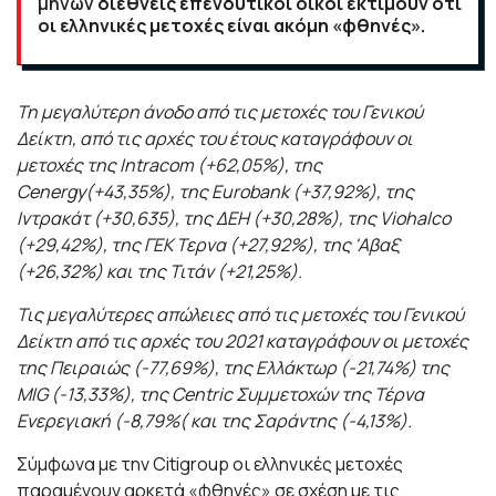
μηνών
διεθνείς επενδυτικοί οίκοι εκτιμούν ότι
οι ελληνικές μετοχές είναι ακόμη «φθηνές».
Τη μεγαλύτερη άνοδο από τις μετοχές του Γενικού
Δείκτη, από τις αρχές του έτους καταγράφουν οι
μετοχές της Intracom (+62,05%), της
Cenergy(+43,35%), της Eurobank (+37,92%), της
Ιντρακάτ (+30,635), της ΔΕΗ (+30,28%), της Viohalco
(+29,42%), της ΓΕΚ Τερνα (+27,92%), της 'Αβαξ
(+26,32%) και της Τιτάν (+21,25%).
Τις μεγαλύτερες απώλειες από τις μετοχές του Γενικού
Δείκτη από τις αρχές του 2021 καταγράφουν οι μετοχές
της Πειραιώς (-77,69%), της Ελλάκτωρ (-21,74%) της
MIG (-13,33%), της Centric Συμμετοχών της Τέρνα
Ενερεγιακή (-8,79%( και της Σαράντης (-4,13%).
Σύμφωνα με την Citigroup οι ελληνικές μετοχές
παραμένουν αρκετά «φθηνές» σε σχέση με τις