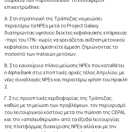
διάρκεια των παρουσιάσεων, το ενδιαφέρον
επικεντρώθηκε:
Α. Στη στρατηγική της Τράπεζας να μειώσει
περαιτέρω τα NPEs μετά το Project Galaxy,
διατηρώντας υψηλούς δείκτες κεφαλαιακής επάρκειας
-περί του 17%- χωρίς να χρειάζεται αύξηση μετοχικού
κεφαλαίου, είτε άμεση είτε έμμεση, ζημιώνοντας το
ποσοστό των παλαιών μετόχων.
Β. Στο καινούργιο πλάνο μείωσης NPEs που καταθέτει
η Αlpha Bank στις εποπτικές αρχές τέλος Απριλίου, με
νέες συναλλαγές NPEs και περαιτέρω χρήση του Ηρακλή
2.
Γ. Στις προοπτικές κερδοφορίας της Τράπεζας,
καθώς με τη μείωση των προβλέψεων, τον περιορισμό
του λειτουργικού κόστους μετά την πώληση της CEPAL
και την «απελευθέρωση» από τα έξοδα λειτουργίας
της πλατφόρμας διαχείρισης NPEs αλλά και με την