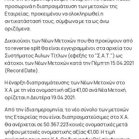
προσωρινά η διαπραγμάτευση των μετοχών της
Εταιρείας, προκειμένου να ολοκληρωθεί η
αντικατάστασή τους, σύμφωνα με τα ως άνω
οριζόμενα.
Δικαιούχοι των Νέων Μετοχών που θα προκύψουν από
το reverse split θα είναι εγγεγραμμένοι στα αρχεία του
Συστήματος Άυλων Τίτλων (εφεξής το "Σ.Α.Τ.") ως
κάτοχοι των Νέων Μετοχών κατά την Πέμπτη 15.04.2021
(Record Date).
Η έναρξη διαπραγμάτευσης των Νέων Μετοχών στο
Χ.Α. με τη νέα ονομαστική αξία €1,00 ανά Νέα Μετοχή,
ορίζεται η Δευτέρα 19.04.2021.
Από την ίδια ημερομηνία, το νέο σύνολο των μετοχών
της Εταιρείας που είναι διαπραγματεύσιμες στο Χ.Α.
θα ανέρχεται σε 50.367.223 κοινές ονομαστικές μετά
ψήφου μετοχές ονομαστικής αξίας €1,00. Η τιμή