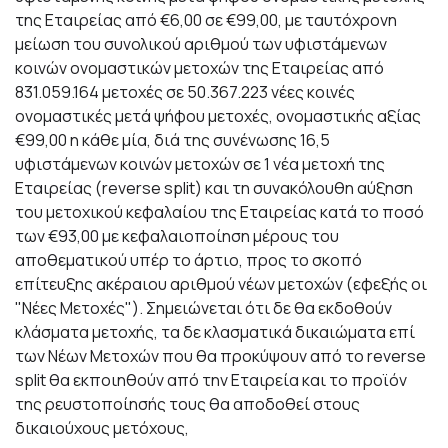
της Εταιρείας από €6,00 σε €99,00, με ταυτόχρονη
μείωση του συνολικού αριθμού των υφιστάμενων
κοινών ονομαστικών μετοχών της Εταιρείας από
831.059.164 μετοχές σε 50.367.223 νέες κοινές
ονομαστικές μετά ψήφου μετοχές, ονομαστικής αξίας
€99,00 η κάθε μία, διά της συνένωσης 16,5
υφιστάμενων κοινών μετοχών σε 1 νέα μετοχή της
Εταιρείας (reverse split) και τη συνακόλουθη αύξηση
του μετοχικού κεφαλαίου της Εταιρείας κατά το ποσό
των €93,00 με κεφαλαιοποίηση μέρους του
αποθεματικού υπέρ το άρτιο, προς το σκοπό
επίτευξης ακέραιου αριθμού νέων μετοχών (εφεξής οι
"Νέες Μετοχές"). Σημειώνεται ότι δε θα εκδοθούν
κλάσματα μετοχής, τα δε κλασματικά δικαιώματα επί
των Νέων Μετοχών που θα προκύψουν από το reverse
split θα εκποιηθούν από την Εταιρεία και το προϊόν
της ρευστοποίησής τους θα αποδοθεί στους
δικαιούχους μετόχους,