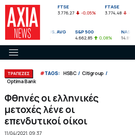
FTSEA
FTSE
FTASE
899,47
-0,04%
3.776,27
-0,05%
3.774,48
-0,10
DOW JONES INDUS. AVG
S&P 500
NASDAQ
35.911,81
-0,56%
4.662,85
0,08%
14.893,75
#
TAGS:
HSBC
Citigroup
ΤΡΑΠΕΖΕΣ
Optima Bank
Φθηνές οι ελληνικές
μετοχές λένε οι
επενδυτικοί οίκοι
11/04/2021, 09:37