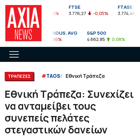
FTSEA
FTSE
FTASE
899,47
-0,04%
3.776,27
-0,05%
3.774,48
DOW JONES INDUS. AVG
S&P 500
NA
35.911,81
-0,56%
4.662,85
0,08%
14.
#
TAGS:
Εθνική Τράπεζα
ΤΡΑΠΕΖΕΣ
Εθνική Τράπεζα: Συνεχίζει
να ανταμείβει τους
συνεπείς πελάτες
στεγαστικών δανείων