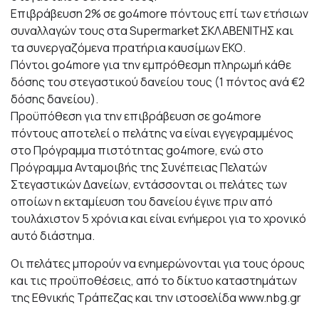
Επιβράβευση 2% σε go4more πόντους επί των ετήσιων
συναλλαγών τους στα Supermarket ΣΚΛΑΒΕΝΙΤΗΣ και
τα συνεργαζόμενα πρατήρια καυσίμων ΕΚΟ.
Πόντοι go4more για την εμπρόθεσμη πληρωμή κάθε
δόσης του στεγαστικού δανείου τους (1 πόντος ανά €2
δόσης δανείου).
Προϋπόθεση για την επιβράβευση σε go4more
πόντους αποτελεί ο πελάτης να είναι εγγεγραμμένος
στο Πρόγραμμα πιστότητας go4more, ενώ στο
Πρόγραμμα Ανταμοιβής της Συνέπειας Πελατών
Στεγαστικών Δανείων, εντάσσονται οι πελάτες των
οποίων η εκταμίευση του δανείου έγινε πριν από
τουλάχιστον 5 χρόνια και είναι ενήμεροι για το χρονικό
αυτό διάστημα.
Οι πελάτες μπορούν να ενημερώνονται για τους όρους
και τις προϋποθέσεις, από το δίκτυο καταστημάτων
της Εθνικής Τράπεζας και την ιστοσελίδα www.nbg.gr