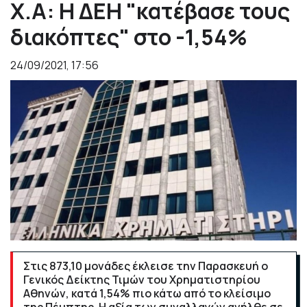
Χ.Α: Η ΔΕΗ "κατέβασε τους
διακόπτες" στο -1,54%
24/09/2021, 17:56
Στις 873,10 μονάδες έκλεισε την Παρασκευή ο
Γενικός Δείκτης Τιμών του Χρηματιστηρίου
Αθηνών, κατά 1,54% πιο κάτω από το κλείσιμο