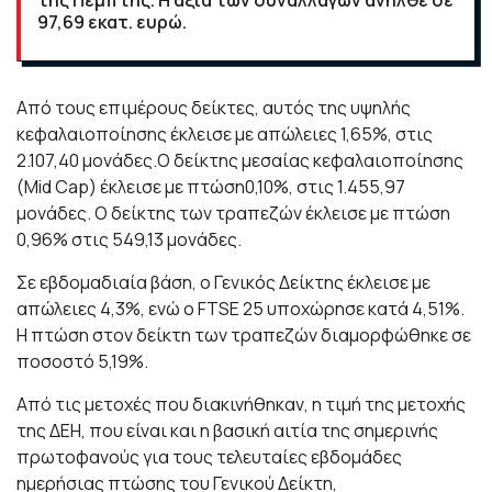
της Πέμπτης. Η αξία των συναλλαγών ανήλθε σε
97,69 εκατ. ευρώ.
Από τους επιμέρους δείκτες, αυτός της υψηλής
κεφαλαιοποίησης έκλεισε με απώλειες 1,65%, στις
2.107,40 μονάδες.Ο δείκτης μεσαίας κεφαλαιοποίησης
(Mid Cap) έκλεισε με πτώση0,10%, στις 1.455,97
μονάδες. Ο δείκτης των τραπεζών έκλεισε με πτώση
0,96% στις 549,13 μονάδες.
Σε εβδομαδιαία βάση, ο Γενικός Δείκτης έκλεισε με
απώλειες 4,3%, ενώ ο FTSE 25 υποχώρησε κατά 4,51%.
Η πτώση στον δείκτη των τραπεζών διαμορφώθηκε σε
ποσοστό 5,19%.
Από τις μετοχές που διακινήθηκαν, η τιμή της μετοχής
της ΔΕΗ, που είναι και η βασική αιτία της σημερινής
πρωτοφανούς για τους τελευταίες εβδομάδες
ημερήσιας πτώσης του Γενικού Δείκτη,