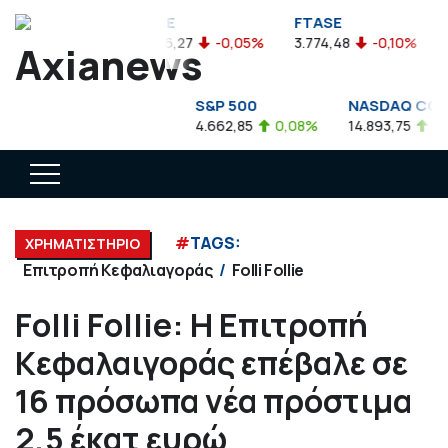
SEA
FTSE
FTASE
F
,47
-0,04%
3.776,27
-0,05%
3.774,48
-0,10%
2
W JONES INDUS. AVG
S&P 500
NASDAQ COMP
911,81
-0,56%
4.662,85
0,08%
14.893,75
0,5
#
TAGS:
ΧΡΗΜΑΤΙΣΤΗΡΙΟ
Επιτροπή Κεφαλιαγοράς
Folli Follie
Folli Follie: Η Επιτροπή
Κεφαλαιγοράς επέβαλε σε
16 πρόσωπα νέα πρόστιμα
2,5 έκατ ευρώ