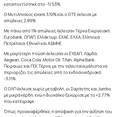
καταποντίστηκε στο -11,53%.
Ο Μυτιληναίος έχασε 3,10% και ο ΟΤΕ έκλεισε με
απώλειες 2,89%.
Με πάνω από 1% απώλειες έκλεισαν Τέρνα Ενεργειακή,
Eurobank, ΟΠΑΠ, Ελλάκτωρ, ΕΧΑΕ, ΕΛΧΑ, Ελληνικά
Πετρέλαια, Εθνική και ΑΔΜΗΕ.
Με μικρότερη πτώση έκλεισαν οι ΕΥΔΑΠ, Λάμδα,
Aegean, Coca Cola, Motor Oil, Titan, Alpha Bank,
Πειραιώς και ΓΕΚ Τέρνα, με την τελευταία μάλιστα να
περιορίζει τις απώλειες από το ενδοσυνεδριακό
-5,11%.
Ο ΟΛΠ έκλεισε χωρίς μεταβολή, οι Σαράντης και Jumbo
με μικρά κέρδη, ενώ η Βιοχάλκο ξεχώρισε με το +2,77%
που κατέγραψε.
Όπως προαναφέρθηκε, η
απόφαση για την αύξηση του