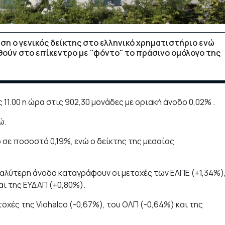
ση ο γενικός δείκτης στο ελληνικό χρηματιστήριο ενώ
ούν στο επίκεντρο με "φόντο" το πράσινο ομόλογο της
 11.00 η ώρα στις 902,30 μονάδες με οριακή άνοδο 0,02% .
ώ.
σε ποσοστό 0,19%, ενώ ο δείκτης της μεσαίας
αλύτερη άνοδο καταγράφουν οι μετοχές των ΕΛΠΕ (+1,34%)
αι της ΕΥΔΑΠ (+0,80%).
χές της Viohalco (-0,67%), του ΟΛΠ (-0,64%) και της