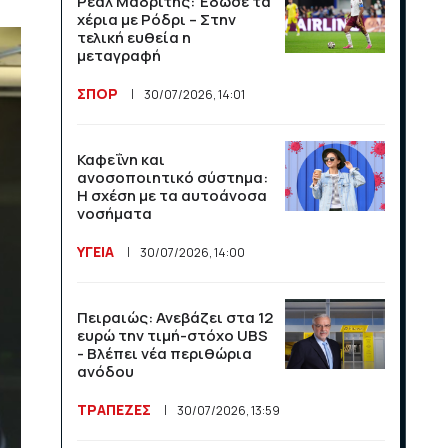
Ρεάλ Μαδρίτης: Έδωσε τα
Νορβηγίας
χέρια με Ρόδρι – Στην
τελική ευθεία η
ΣΠΟΡ
Τουρισμός: Διψήφια
13/07/2026, 13:50
μεταγραφή
άνοδος σε αφίξεις και
έσοδα το πρώτο
ΣΠΟΡ
30/07/2026, 14:01
πεντάμηνο
Η Παραγουανή
γερουσιαστής απειλεί με
ΟΙΚΟΝΟΜΙΑ
21/07/2026, 12:34
μήνυση τον Κιλιάν Εμπαπέ
Καφεΐνη και
ανοσοποιητικό σύστημα:
ΣΠΟΡ
08/07/2026, 14:15
Η σχέση με τα αυτοάνοσα
Οι ΗΠΑ κλιμακώνουν τη
νοσήματα
σύγκρουση με το Διεθνές
Ποινικό Δικαστήριο
ΥΓΕΙΑ
30/07/2026, 14:00
ΔΙΕΘΝΗ
16/07/2026, 11:10
Πειραιώς: Ανεβάζει στα 12
ευρώ την τιμή-στόχο UBS
120 εκατομμύρια και ένα
- Βλέπει νέα περιθώρια
μπλε τικ: η Ευρώπη δείχνει
ανόδου
στον Μασκ τη ρυθμιστική
της δύναμη
ΤΡΑΠΕΖΕΣ
30/07/2026, 13:59
ΔΙΕΘΝΗ
16/07/2026, 11:09