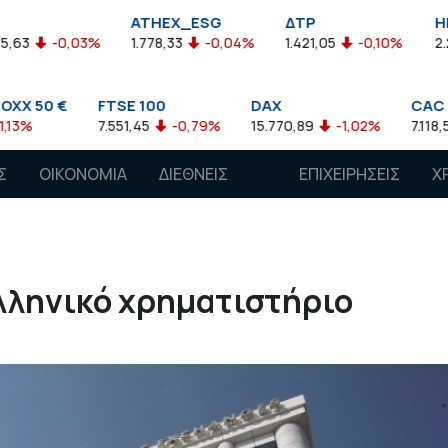
ATHEX_ESG
ΔΤΡ
HELMSI
1.778,33
-0,04%
1.421,05
-0,10%
2.211,72
0,13%
SE 100
DAX
CAC 40
51,45
-0,79%
15.770,89
-1,02%
7.118,50
-1,15%
7
Σ
ΟΙΚΟΝΟΜΙΑ
ΔΙΕΘΝΕΙΣ
ΕΠΙΧΕΙΡΗΣΕΙΣ
Χ
ΑΓΟΡΕΣ
ελληνικό χρηματιστήριο