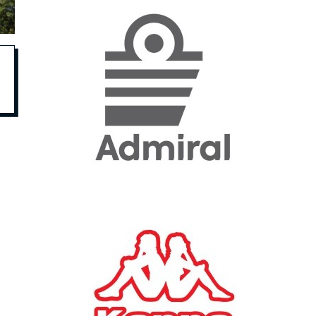
«Η ακρίβεια «γονατίζει»
την κοινωνία - Νέα μεγάλη
έρευνα της Pulse για το
Ε.Ε.Α.
ΟΙΚΟΝΟΜΙΑ
23/07/2026, 12:50
Aktor: Δεν θα γίνουν
δεκτές προσφορές κάτω
των 11,25 ευρώ στην
αύξηση κεφαλαίου
ΕΠΙΧΕΙΡΗΣΕΙΣ
22/07/2026, 12:12
,
Κ. Πιερρακάκης: Νέα
εποχή για το Ολυμπιακό
Κωπηλατοδρόμιο - Η
δημόσια περιουσία είναι
περιουσία όλων των