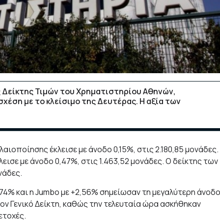
ός Δείκτης Τιμών του Χρηματιστηρίου Αθηνών,
χέση με το κλείσιμο της Δευτέρας. Η αξία των
αιοποίησης έκλεισε με άνοδο 0,15%, στις 2.180,85 μονάδες.
εισε με άνοδο 0,47%, στις 1.463,52 μονάδες. Ο δείκτης των
νάδες.
,74% και η Jumbo με +2,56% σημείωσαν τη μεγαλύτερη άνοδο
ν Γενικό Δείκτη, καθώς την τελευταία ώρα ασκήθηκαν
ετοχές.