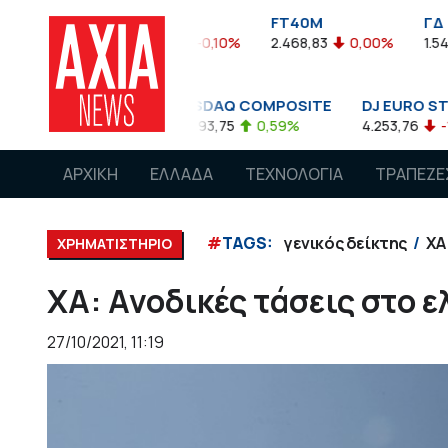
FTASE
FT40M
ΓΔ
3.774,48
-0,10%
2.468,83
0,00%
1.545,63
-0,03%
NASDAQ COMPOSITE
DJ EURO STOXX 50 €
FT
08%
14.893,75
0,59%
4.253,76
-1,13%
7.5
ΑΡΧΙΚΗ
ΕΛΛΑΔΑ
ΤΕΧΝΟΛΟΓΙΑ
ΤΡΑΠΕΖΕ
#
TAGS:
γενικός δείκτης
ΧΑ
ΧΡΗΜΑΤΙΣΤΗΡΙΟ
ΧΑ: Ανοδικές τάσεις στο 
27/10/2021, 11:19