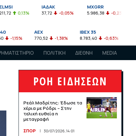
ΙΑΔΑΚ
MXGRR
ΣΑΓΔ
37,72
-0,05%
5.986,38
-0,23%
2.924,61
-0,03
AEX
IBEX 35
ATX
70,52
-1,38%
8.783,40
-0,63%
4.007,68
-0,57%
ΡΗΜΑΤΙΣΤΗΡΙΟ
ΠΟΛΙΤΙΚΗ
ΔΙΕΘΝΗ
MEDIA
ΡΟΗ ΕΙΔΗΣΕΩΝ
Ρεάλ Μαδρίτης: Έδωσε τα
χέρια με Ρόδρι – Στην
τελική ευθεία η
μεταγραφή
ΣΠΟΡ
30/07/2026, 14:01