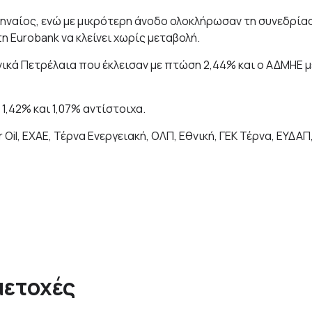
ληναίος, ενώ με μικρότερη άνοδο ολοκλήρωσαν τη συνεδρία
τη Eurobank να κλείνει χωρίς μεταβολή.
νικά Πετρέλαια που έκλεισαν με πτώση 2,44% και ο ΑΔΜΗΕ μ
 1,42% και 1,07% αντίστοιχα.
Oil, ΕΧΑΕ, Τέρνα Ενεργειακή, ΟΛΠ, Εθνική, ΓΕΚ Τέρνα, ΕΥΔΑΠ
μετοχές