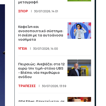
άνοδος σε αφίξεις και
μεταγραφή
έσοδα το πρώτο
πεντάμηνο
ΣΠΟΡ
30/07/2026, 14:01
ΟΙΚΟΝΟΜΙΑ
21/07/2026, 12:34
Καφεΐνη και
ανοσοποιητικό σύστημα:
Οι ΗΠΑ κλιμακώνουν τη
Η σχέση με τα αυτοάνοσα
σύγκρουση με το Διεθνές
νοσήματα
Ποινικό Δικαστήριο
ΥΓΕΙΑ
30/07/2026, 14:00
ΔΙΕΘΝΗ
16/07/2026, 11:10
Πειραιώς: Ανεβάζει στα 12
120 εκατομμύρια και ένα
ευρώ την τιμή-στόχο UBS
μπλε τικ: η Ευρώπη δείχνει
- Βλέπει νέα περιθώρια
στον Μασκ τη ρυθμιστική
ανόδου
της δύναμη
ΤΡΑΠΕΖΕΣ
30/07/2026, 13:59
ΔΙΕΘΝΗ
16/07/2026, 11:09
ΔΕΗ Fiber: Επεκτείνεται σε
Η κλήρωση της Super
15 νέες περιοχές σε Αττική