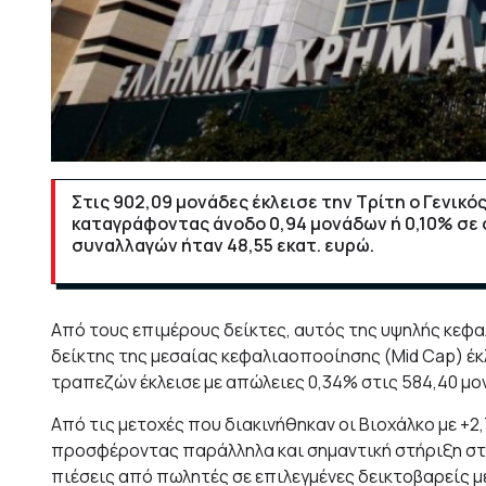
Στις 902,09 μονάδες έκλεισε την Τρίτη ο Γενικ
καταγράφοντας άνοδο 0,94 μονάδων ή 0,10% σε σ
συναλλαγών ήταν 48,55 εκατ. ευρώ.
Από τους επιμέρους δείκτες,
αυτός της υψηλής κεφαλ
δείκτης της μεσαίας κεφαλιαοποοίησης (Mid Cap) έκλ
τραπεζών έκλεισε με απώλειες 0,34% στις 584,40 μο
Από τις μετοχές που διακινήθηκαν οι Βιοχάλκο με +2
προσφέροντας παράλληλα και σημαντική στήριξη στο
πιέσεις από πωλητές σε επιλεγμένες δεικτοβαρείς μ