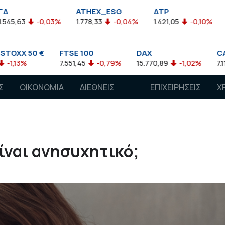
ATHEX_ESG
ΔΤΡ
HELMSI
-0,03%
1.778,33
-0,04%
1.421,05
-0,10%
2.211,72
0 €
FTSE 100
DAX
CAC 40
7.551,45
-0,79%
15.770,89
-1,02%
7.118,50
-1
Σ
ΟΙΚΟΝΟΜΙΑ
ΔΙΕΘΝΕΙΣ
ΕΠΙΧΕΙΡΗΣΕΙΣ
Χ
ΑΓΟΡΕΣ
ίναι ανησυχητικό;