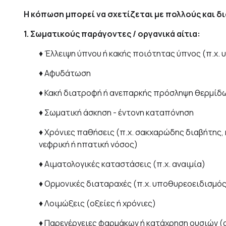
Η κόπωση μπορεί να σχετίζεται με πολλούς και 
1. Σωματικούς παράγοντες / οργανικά αίτια:
♦ Έλλειψη ύπνου ή κακής ποιότητας ύπνος (π.χ. 
♦ Αφυδάτωση
♦ Κακή διατροφή ή ανεπαρκής πρόσληψη θερμίδ
♦ Σωματική άσκηση - έντονη καταπόνηση
♦ Χρόνιες παθήσεις (π.χ. σακχαρώδης διαβήτης
νεφρική ή ηπατική νόσος)
♦ Αιματολογικές καταστάσεις (π.χ. αναιμία)
♦ Ορμονικές διαταραχές (π.χ. υποθυρεοειδισμός
♦ Λοιμώξεις (οξείες ή χρόνιες)
♦ Παρενέργειες φαρμάκων ή κατάχρηση ουσιών (α