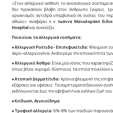
«Στον αλλεργικό ασθενή, το ανοσολογικό σύστημα α
δεν προκαλούν βλάβη στον άνθρωπο (γύρεις, τρ
οργανισμός αντιδρά υπερβολικά σε ουσίες του πε
αθώες» αναφέρει η κ.
Ιωάννα
Μανωλαράκη Ειδικ
Hospital
και συνεχίζει:
Ποια είναι τα αλλεργικά νοσήματα;
♦ Αλλεργική Ρινίτιδα - Επιπεφυκίτιδα:
Φλεγμονή το
άερο-αλλεργιογόνα. Ανάλογα με την εποχικότητα τω
♦ Αλλεργικό Άσθμα:
Είναι μία νόσος που χαρακτηρί
όπως βήχα, συριγμό, δύσπνοια, τα οποία ποικίλουν 
♦ Ατοπική Δερματίτιδα:
Χρόνια φλεγμονή της επιφ
εξάρσεις και υφέσεις. Τα συμπτώματα ξεκινούν συνήθ
εκδηλώνονται έως την εφηβική ή και ενήλικο ζωή το
♦ Κνίδωση, Αγγειοίδημα
♦ Τροφική αλλεργία:
6%-8% των παιδιών παρουσιάζο