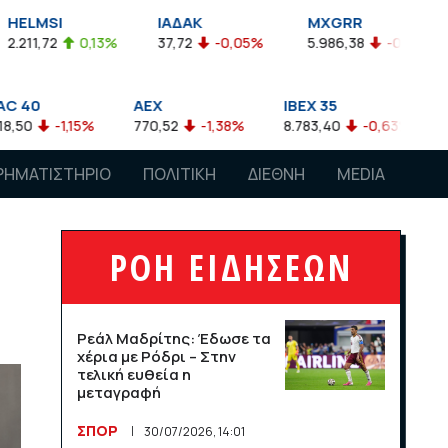
ΙΑΔΑΚ
MXGRR
ΣΑΓΔ
0,13%
37,72
-0,05%
5.986,38
-0,23%
2.924,6
AEX
IBEX 35
ATX
,15%
770,52
-1,38%
8.783,40
-0,63%
4.007,68
ΡΗΜΑΤΙΣΤΗΡΙΟ
ΠΟΛΙΤΙΚΗ
ΔΙΕΘΝΗ
MEDIA
ΡΟΗ ΕΙΔΗΣΕΩΝ
Ρεάλ Μαδρίτης: Έδωσε τα
χέρια με Ρόδρι – Στην
τελική ευθεία η
μεταγραφή
ΣΠΟΡ
30/07/2026, 14:01