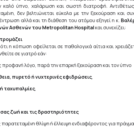
ν καλό ύπνο, χαλάρωση και σωστή διατροφή. Αντιθέτως
μένη, δεν βελτιώνεται εύκολα με την ξεκούραση και συ
έντρωση αλλά και τη διάθεση του ατόμου εξηγεί η κ.
Βαλέ
θνών Ασθενών του
Metropolitan Hospital
και συνεχίζει:
 τρομάζει
ότι η κόπωση οφείλεται σε παθολογικά αίτια και χρειάζε
θείτε σε γιατρό εάν:
 προφανή λόγο, παρά την επαρκή ξεκούραση και τον ύπνο
εια, πυρετό ή νυχτερινές εφιδρώσεις
,
ή ταχυπαλμίες
,
 σας ζωή και τις δραστηριότητες
ς παρατεταμένη θλίψη ή έλλειψη ενδιαφέροντος για πράγμ