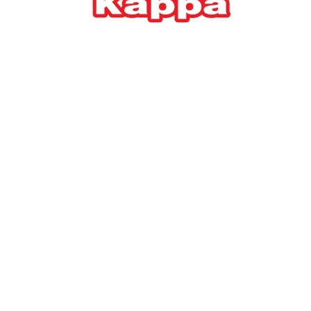
Ελλήνων
ΟΙΚΟΝΟΜΙΑ
22/07/2026, 12:11
Οι επιχειρήσεις ανοίγουν
την ατζέντα της ΔΕΘ – Τα
αιτήματα προς τον
πρωθυπουργό
ΕΠΙΧΕΙΡΗΣΕΙΣ
22/07/2026, 12:09
ΕΣΠΑ για επιχειρήσεις:
Όλα όσα πρέπει να
γνωρίζετε πριν ανοίξει ο
φάκελος της αίτησης
ΟΙΚΟΝΟΜΙΑ
21/07/2026, 12:36
Τουρισμός: Διψήφια