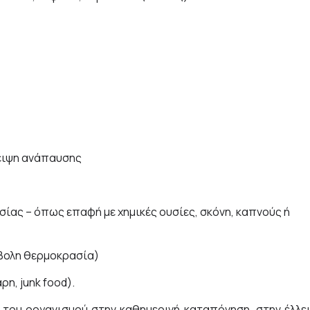
ειψη ανάπαυσης
σίας – όπως επαφή με χημικές ουσίες, σκόνη, καπνούς ή
άβολη θερμοκρασία)
η, junk food).
του οργανισμού στην καθημερινή καταπόνηση, στην έλλε