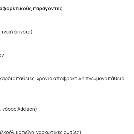
διαφορετικούς παράγοντες
υπνική άπνοια)
ων
, καρδιοπάθειες, χρόνια αποφρακτική πνευμονοπάθεια,
, νόσος Addison)
λκοόλ, καφεΐνη, ναρκωτικές ουσίες).