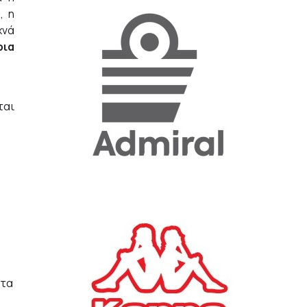
, η
χνά
«Η ακρίβεια «γονατίζει»
ρια
την κοινωνία - Νέα μεγάλη
έρευνα της Pulse για το
Ε.Ε.Α.
ΟΙΚΟΝΟΜΙΑ
23/07/2026, 12:50
ται
Aktor: Δεν θα γίνουν
δεκτές προσφορές κάτω
των 11,25 ευρώ στην
αύξηση κεφαλαίου
ΕΠΙΧΕΙΡΗΣΕΙΣ
22/07/2026, 12:12
Κ. Πιερρακάκης: Νέα
εποχή για το Ολυμπιακό
Κωπηλατοδρόμιο - Η
ατα
δημόσια περιουσία είναι
περιουσία όλων των