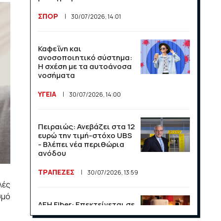
τους πρώτους 30 μήνες
από τον Νίκο Χαρδαλιά
ΣΠΟΡ
30/07/2026, 14:01
ΠΟΛΙΤΙΚΗ
14/07/2026, 13:32
Καφεΐνη και
ανοσοποιητικό σύστημα:
Η Αβάνα αντιμετωπίζει
Η σχέση με τα αυτοάνοσα
νέα πολύωρα μπλακ άουτ
νοσήματα
στην Κούβα
ΥΓΕΙΑ
30/07/2026, 14:00
ΔΙΕΘΝΗ
13/07/2026, 14:25
Πειραιώς: Ανεβάζει στα 12
Η Ευρωπαϊκή Ένωση
ευρώ την τιμή-στόχο UBS
αναδιαρθρώνει τον
- Βλέπει νέα περιθώρια
κτηνοτροφικό τομέα
ανόδου
ΔΙΕΘΝΗ
13/07/2026, 14:23
ΤΡΑΠΕΖΕΣ
30/07/2026, 13:59
λές
σμό
Ο Σέρλοτ δέχθηκε ακραία
ΔΕΗ Fiber: Επεκτείνεται σε
μηνύματα μετά τον
15 νέες περιοχές σε Αττική
αποκλεισμό της