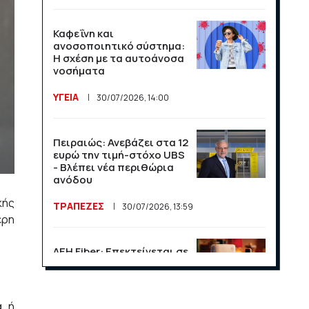
Καφεΐνη και
ανοσοποιητικό σύστημα:
Η σχέση με τα αυτοάνοσα
νοσήματα
ΥΓΕΙΑ
30/07/2026, 14:00
Πειραιώς: Ανεβάζει στα 12
ευρώ την τιμή-στόχο UBS
- Βλέπει νέα περιθώρια
ανόδου
κής
ΤΡΑΠΕΖΕΣ
30/07/2026, 13:59
ερη
ΔΕΗ Fiber: Επεκτείνεται σε
15 νέες περιοχές σε Αττική
και Θεσσαλονίκη
ΕΠΙΧΕΙΡΗΣΕΙΣ
23/07/2026, 13:09
α ή