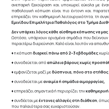
ανεπαρκή ξεκούραση και υποχωρεί εύκολα με ένα
παθολογική κόπωση είναι πιο έντονη και παρατετα
επηρεάζει την καθημερινή λειτουργικότητα, τη συγκ
Εμινίδου
Επιμελήτρια Παθολόγος στο Τμήμα Διε
Δεν υπάρχει λόγος κάθε αίσθημα κόπωσης να μας
Ωστόσο, υπάρχουν ορισμένα σημάδια που δείχνουν 
περαιτέρω διερεύνηση. Καλό είναι λοιπόν να απευθυν
♦ η κόπωση
διαρκεί πάνω από 2–3 εβδομάδες
χωρίς
♦ συνοδεύεται από
απώλεια βάρους χωρίς προσπάθ
♦ εμφανίζεται μαζί με
δύσπνοια, πόνο στο στήθος 
♦ συνοδεύεται με
αναιμία ή σημάδια αιμορραγίας,
♦ επηρεάζει σημαντικά ή περιορίζει την
καθημερινή
♦ συνδέεται με
έντονες αλλαγές στη διάθεση
, όπω
που παλαιότερα σας ευχαριστούσαν.