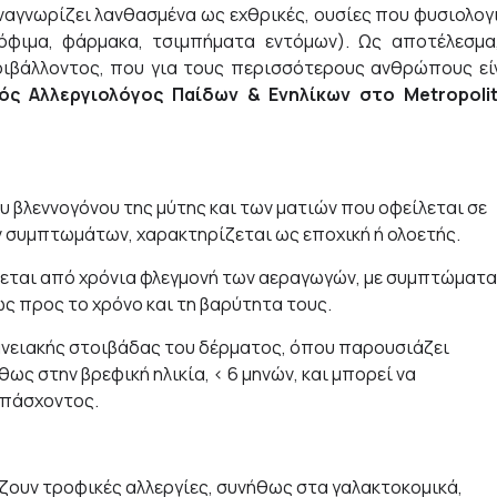
ναγνωρίζει λανθασμένα ως εχθρικές, ουσίες που φυσιολογ
όφιμα, φάρμακα, τσιμπήματα εντόμων). Ως αποτέλεσμα
ριβάλλοντος, που για τους περισσότερους ανθρώπους εί
ός Αλλεργιολόγος Παίδων & Ενηλίκων στο
Metropoli
υ βλεννογόνου της μύτης και των ματιών που οφείλεται σε
ν συμπτωμάτων, χαρακτηρίζεται ως εποχική ή ολοετής.
ζεται από χρόνια φλεγμονή των αεραγωγών, με συμπτώματα
ως προς το χρόνο και τη βαρύτητα τους.
ανειακής στοιβάδας του δέρματος, όπου παρουσιάζει
ως στην βρεφική ηλικία, < 6 μηνών, και μπορεί να
υ πάσχοντος.
υν τροφικές αλλεργίες, συνήθως στα γαλακτοκομικά,