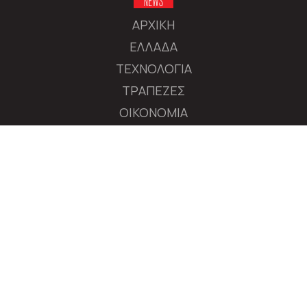
ΑΡΧΙΚΗ
ΕΛΛΑΔΑ
ΤΕΧΝΟΛΟΓΙΑ
ΤΡΑΠΕΖΕΣ
ΟΙΚΟΝΟΜΙΑ
ΔΙΕΘΝΕΙΣ ΑΓΟΡΕΣ
ΕΠΙΧΕΙΡΗΣΕΙΣ
ΧΡΗΜΑΤΙΣΤΗΡΙΟ
ΠΟΛΙΤΙΚΗ
ΔΙΕΘΝΗ
MEDIA
ΑΚΟΛΟΥΘΗΣΤΕ ΤΟ AXIANEWS.GR
|