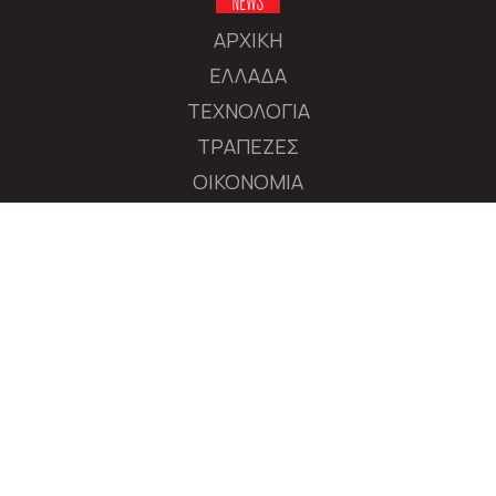
ΑΡΧΙΚΗ
ΕΛΛΑΔΑ
ΤΕΧΝΟΛΟΓΙΑ
ΤΡΑΠΕΖΕΣ
ΟΙΚΟΝΟΜΙΑ
ΔΙΕΘΝΕΙΣ ΑΓΟΡΕΣ
ΕΠΙΧΕΙΡΗΣΕΙΣ
ΧΡΗΜΑΤΙΣΤΗΡΙΟ
ΠΟΛΙΤΙΚΗ
ΔΙΕΘΝΗ
MEDIA
ΑΚΟΛΟΥΘΗΣΤΕ ΤΟ AXIANEWS.GR
|