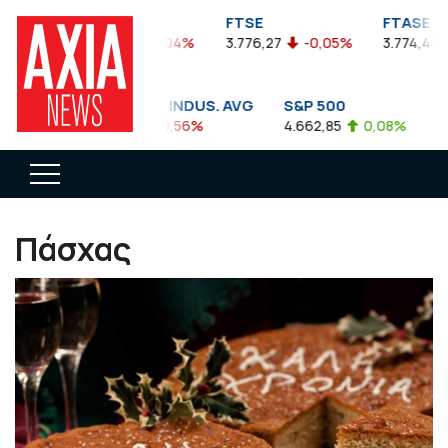
FTSEA
FTSE
FTASE
899,47
-0,04%
3.776,27
-0,05%
3.774,48
DOW JONES INDUS. AVG
S&P 500
N
35.911,81
-0,56%
4.662,85
0,08%
14
Πάσχας