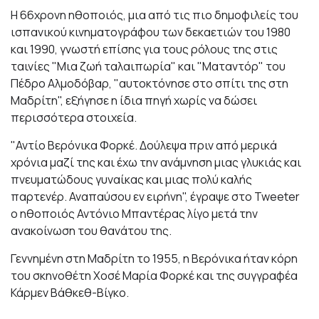
Η 66χρονη ηθοποιός, μια από τις πιο δημοφιλείς του
ισπανικού κινηματογράφου των δεκαετιών του 1980
και 1990, γνωστή επίσης για τους ρόλους της στις
ταινίες "Μια ζωή ταλαιπωρία" και "Ματαντόρ" του
Πέδρο Αλμοδόβαρ, "αυτοκτόνησε στο σπίτι της στη
Μαδρίτη", εξήγησε η ίδια πηγή χωρίς να δώσει
περισσότερα στοιχεία.
"Αντίο Βερόνικα Φορκέ. Δούλεψα πριν από μερικά
χρόνια μαζί της και έχω την ανάμνηση μιας γλυκιάς και
πνευματώδους γυναίκας και μιας πολύ καλής
παρτενέρ. Αναπαύσου εν ειρήνη", έγραψε στο Tweeter
o ηθοποιός Αντόνιο Μπαντέρας λίγο μετά την
ανακοίνωση του θανάτου της.
Γεννημένη στη Μαδρίτη το 1955, η Βερόνικα ήταν κόρη
του σκηνοθέτη Χοσέ Μαρία Φορκέ και της συγγραφέα
Κάρμεν Βάθκεθ-Βίγκο.