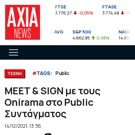
FTSEA
FTSE
FTASE
899,47
-0,04%
3.776,27
-0,05%
3.774,48
-0,10
DOW JONES INDUS. AVG
S&P 500
NASDAQ
35.911,81
-0,56%
4.662,85
0,08%
14.893,75
#
TAGS:
Public
ΤΕΧΝΗ
MEET & SIGN με τους
Onirama στο Public
Συντάγματος
14/12/2021, 13:36