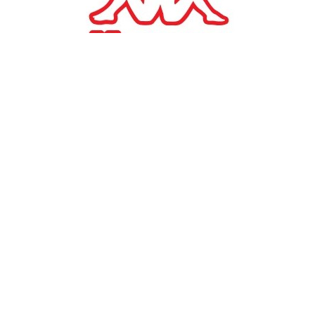
#
TAGS:
Eurolife FFH
ΤΕΧΝΗ
Eurolife FFH: αξία έχει να
έχουμε όλοι πρόσβαση
στον πολιτισμό
13/12/2021, 12:06