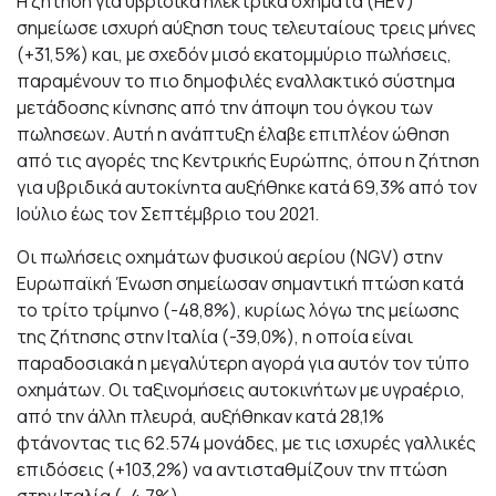
Η ζήτηση για υβριδικά ηλεκτρικά οχήματα (HEV)
σημείωσε ισχυρή αύξηση τους τελευταίους τρεις μήνες
(+31,5%) και, με σχεδόν μισό εκατομμύριο πωλήσεις,
παραμένουν το πιο δημοφιλές εναλλακτικό σύστημα
μετάδοσης κίνησης από την άποψη του όγκου των
πωλησεων. Αυτή η ανάπτυξη έλαβε επιπλέον ώθηση
από τις αγορές της Κεντρικής Ευρώπης, όπου η ζήτηση
για υβριδικά αυτοκίνητα αυξήθηκε κατά 69,3% από τον
Ιούλιο έως τον Σεπτέμβριο του 2021.
Οι πωλήσεις οχημάτων φυσικού αερίου (NGV) στην
Ευρωπαϊκή Ένωση σημείωσαν σημαντική πτώση κατά
το τρίτο τρίμηνο (-48,8%), κυρίως λόγω της μείωσης
της ζήτησης στην Ιταλία (-39,0%), η οποία είναι
παραδοσιακά η μεγαλύτερη αγορά για αυτόν τον τύπο
οχημάτων. Οι ταξινομήσεις αυτοκινήτων με υγραέριο,
από την άλλη πλευρά, αυξήθηκαν κατά 28,1%
φτάνοντας τις 62.574 μονάδες, με τις ισχυρές γαλλικές
επιδόσεις (+103,2%) να αντισταθμίζουν την πτώση