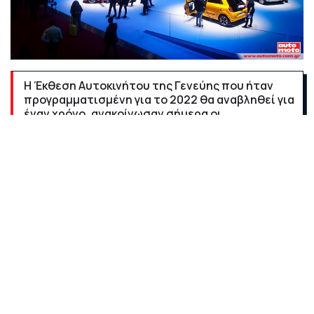
Η Έκθεση Αυτοκινήτου της Γενεύης που ήταν
προγραμματισμένη για το 2022 θα αναβληθεί για
έναν χρόνο, ανακοίνωσαν σήμερα οι
διοργανωτές, λόγω των δυσκολιών που
αντιμετωπίζει ο τομέας της
αυτοκινητοβιομηχανίας, οι οποίες σχετίζονται
με τη μεγάλη έλλειψη ημιαγωγών (τσιπ) σε όλον
τον κόσμο.
Η "κρίση των ημιαγωγών" πιθανότατα θα συνεχιστεί
και τον επόμενο χρόνο, παραδέχτηκε ο Σάντρο
Μεσκίτα, ο γενικός διευθυντής της Έκθεσης
Αυτοκινήτου, στην ανακοίνωσή του. Όπως εξήγησε, "σε
αυτούς τους αβέβαιους καιρούς, πολλές μάρκες δεν