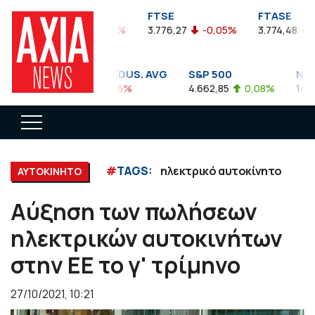
FTSEA
FTSE
FTASE
899,47
-0,04%
3.776,27
-0,05%
3.774,48
-0,
DOW JONES INDUS. AVG
S&P 500
NASD
35.911,81
-0,56%
4.662,85
0,08%
14.893,
#
TAGS:
ηλεκτρικό αυτοκίνητο
ΑΥΤΟΚΙΝΗΤΟ
Αύξηση των πωλήσεων
ηλεκτρικών αυτοκινήτων
στην ΕΕ το γ' τρίμηνο
27/10/2021, 10:21