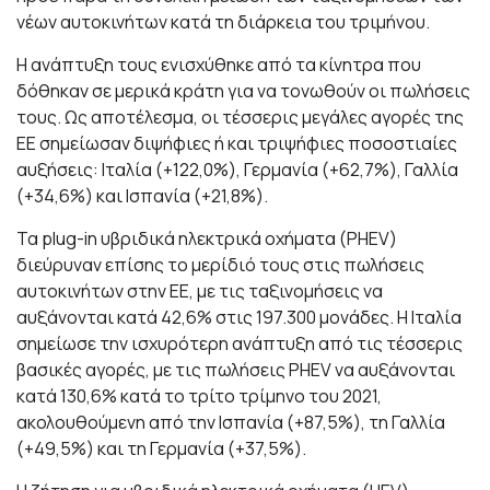
νέων αυτοκινήτων κατά τη διάρκεια του τριμήνου.
Η ανάπτυξη τους ενισχύθηκε από τα κίνητρα που
δόθηκαν σε μερικά κράτη για να τονωθούν οι πωλήσεις
τους. Ως αποτέλεσμα, οι τέσσερις μεγάλες αγορές της
ΕΕ σημείωσαν διψήφιες ή και τριψήφιες ποσοστιαίες
αυξήσεις: Ιταλία (+122,0%), Γερμανία (+62,7%), Γαλλία
(+34,6%) και Ισπανία (+21,8%).
Τα plug-in υβριδικά ηλεκτρικά οχήματα (PHEV)
διεύρυναν επίσης το μερίδιό τους στις πωλήσεις
αυτοκινήτων στην ΕΕ, με τις ταξινομήσεις να
αυξάνονται κατά 42,6% στις 197.300 μονάδες. Η Ιταλία
σημείωσε την ισχυρότερη ανάπτυξη από τις τέσσερις
βασικές αγορές, με τις πωλήσεις PHEV να αυξάνονται
κατά 130,6% κατά το τρίτο τρίμηνο του 2021,
ακολουθούμενη από την Ισπανία (+87,5%), τη Γαλλία
(+49,5%) και τη Γερμανία (+37,5%).