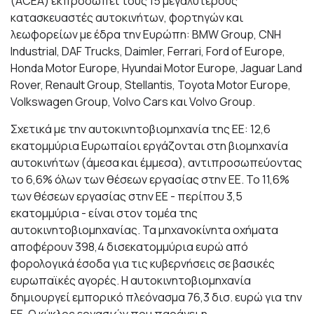
(ACEA) εκπροσωπεί τους 15 μεγαλύτερους
κατασκευαστές αυτοκινήτων, φορτηγών και
λεωφορείων με έδρα την Ευρώπη: BMW Group, CNH
Industrial, DAF Trucks, Daimler, Ferrari, Ford of Europe,
Honda Motor Europe, Hyundai Motor Europe, Jaguar Land
Rover, Renault Group, Stellantis, Toyota Motor Europe,
Volkswagen Group, Volvo Cars και Volvo Group.
Σχετικά με την αυτοκινητοβιομηχανία της ΕΕ: 12,6
εκατομμύρια Ευρωπαίοι εργάζονται στη βιομηχανία
αυτοκινήτων (άμεσα και έμμεσα), αντιπροσωπεύοντας
το 6,6% όλων των θέσεων εργασίας στην ΕΕ. Το 11,6%
των θέσεων εργασίας στην ΕΕ - περίπου 3,5
εκατομμύρια - είναι στον τομέα της
αυτοκινητοβιομηχανίας. Τα μηχανοκίνητα οχήματα
αποφέρουν 398,4 δισεκατομμύρια ευρώ από
φορολογικά έσοδα για τις κυβερνήσεις σε βασικές
ευρωπαϊκές αγορές. Η αυτοκινητοβιομηχανία
δημιουργεί εμπορικό πλεόνασμα 76,3 δισ. ευρώ για την