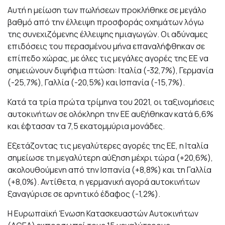
Aυτή η μείωση των πωλήσεων προκλήθηκε σε μεγάλο
βαθμό από την έλλειψη προσφοράς οχημάτων λόγω
της συνεχιζόμενης έλλειψης ημιαγωγών. Οι αδύναμες
επιδόσεις του περασμένου μήνα επαναλήφθηκαν σε
επίπεδο χώρας, με όλες τις μεγάλες αγορές της ΕΕ να
σημειώνουν διψήφια πτώση: Ιταλία (-32,7%), Γερμανία
(-25,7%), Γαλλία (-20,5%) και Ισπανία (-15,7%).
Κατά τα τρία πρώτα τρίμηνα του 2021, οι ταξινομήσεις
αυτοκινήτων σε ολόκληρη την ΕΕ αυξήθηκαν κατά 6,6%
και έφτασαν τα 7,5 εκατομμύρια μονάδες.
Εξετάζοντας τις μεγαλύτερες αγορές της ΕΕ, η Ιταλία
σημείωσε τη μεγαλύτερη αύξηση μέχρι τώρα (+20,6%),
ακολουθούμενη από την Ισπανία (+8,8%) και τη Γαλλία
(+8,0%). Αντίθετα, η γερμανική αγορά αυτοκινήτων
ξαναγύρισε σε αρνητικό έδαφος (-1,2%).
Η Ευρωπαϊκή Ένωση Κατασκευαστών Αυτοκινήτων