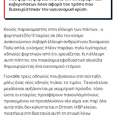
κυβερνήσεων όσον αφορά τον τρόπο που
διαχειρίστηκαν την υγειονομική κρίση.
Κοινός παρανομαστής στην έλλειψη των πάντων… ο
φορτηγατζής! Εταιρίες σε όλο τον κόσμο
ανακοινώνουν σοβαρή έλλειψη ανθρώπινου δυναμικού.
Πολύ απλά, ο κόσμος πλέον παράγει πολύ λιγότερους
οδηγούς φορτηγών από ότι χρειάζεται. Κι η έλλειψη
αυτή πλήττει την παγκόσμια εφοδιαστική αλυσίδα
δημιουργώντας ένα οικονομικό ντόμινο.
Για κάθε τρεις οδηγούς που βγαίνουν στη σύνταξη,
μόλις ένας νέος οδηγός πιάνει το τιμόνι. Τα κενά είναι
μεγάλα και αυξάνονται με γεωμτρική πρόοδο, τόσο
ώστε οι εταιρίες προσφέρουν παχουλά μπόνους
προκειμένου να προσελκύσουν νέο αίμα, και παρ’ όλα
αυτά πάλι δεν καλύπτεται η ζήτηση. Η BP κλείνει
πρατήρια στη Βρετανία αυτή τη στιγμή λόγω