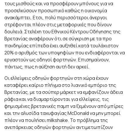
τους μισθούς και να προσφέρουν μπόνους για να
προσελκύσουν προσωπικό καθώς η οικονομία
ανακάμπτει. Ετσι, πολύ περισσότεροι άνεργοι
στρέφονται πλέον στις μεταφορικές που δίνουν
δουλειά. Στελέχη του Εθνικού Κέντρου Οδήγησης της
Βρετανίας αναφέρουν ότι σε σύγκριση με τα προ
πανδημίας επίπεδα έχει αυξηθεί κατά τουλάχιστον
20% ο αριθμός των υποψηφίων που ενδιαφέρονται να
εργαστούν ως οδηγοί φορτηγών. Επισημαίνουν,
πάντως, πως η αύξηση αυτή δεν αρκεί.
Οι ελλείψεις οδηγών φορτηγών στη χώρα έχουν
καταφέρει καίριο πλήγμα στο λιανικό εμπόριο της
Βρετανίας, με τα σούπερ μάρκετ να εμφανίζουν άδεια
ράφια και να διαμαρτύρονται για ελλείψεις, τις
φημισμένες βρετανικές παμπ να ξεμένουν από μπίρες
και την αλυσίδα ταχυφαγίας McDonald να μην μπορεί
πλέον να πουλήσει milkshake. Το πρόβλημα της
ανεπάρκειας οδηγών φορτηγών αντιμετωπίζουν