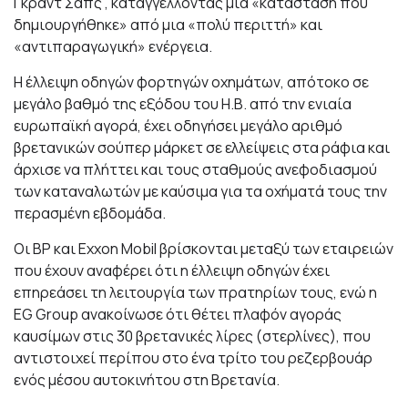
Γκραντ Σαπς , καταγγέλλοντας μια «κατάσταση που
δημιουργήθηκε» από μια «πολύ περιττή» και
«αντιπαραγωγική» ενέργεια.
Η έλλειψη οδηγών φορτηγών οχημάτων, απότοκο σε
μεγάλο βαθμό της εξόδου του Η.Β. από την ενιαία
ευρωπαϊκή αγορά, έχει οδηγήσει μεγάλο αριθμό
βρετανικών σούπερ μάρκετ σε ελλείψεις στα ράφια και
άρχισε να πλήττει και τους σταθμούς ανεφοδιασμού
των καταναλωτών με καύσιμα για τα οχήματά τους την
περασμένη εβδομάδα.
Οι BP και Exxon Mobil βρίσκονται μεταξύ των εταιρειών
που έχουν αναφέρει ότι η έλλειψη οδηγών έχει
επηρεάσει τη λειτουργία των πρατηρίων τους, ενώ η
EG Group ανακοίνωσε ότι θέτει πλαφόν αγοράς
καυσίμων στις 30 βρετανικές λίρες (στερλίνες), που
αντιστοιχεί περίπου στο ένα τρίτο του ρεζερβουάρ
ενός μέσου αυτοκινήτου στη Βρετανία.