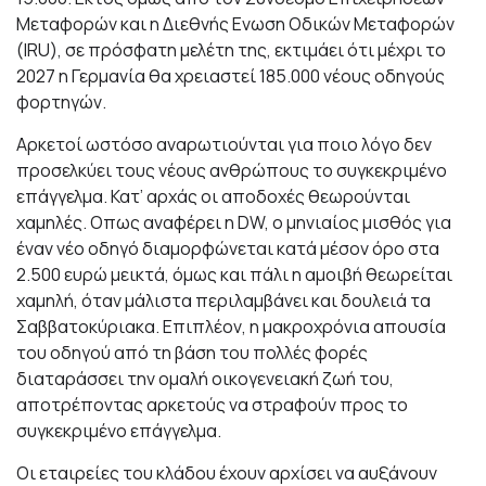
Μεταφορών και η Διεθνής Ενωση Οδικών Μεταφορών
(IRU), σε πρόσφατη μελέτη της, εκτιμάει ότι μέχρι το
2027 η Γερμανία θα χρειαστεί 185.000 νέους οδηγούς
φορτηγών.
Αρκετοί ωστόσο αναρωτιούνται για ποιο λόγο δεν
προσελκύει τους νέους ανθρώπους το συγκεκριμένο
επάγγελμα. Κατ’ αρχάς οι αποδοχές θεωρούνται
χαμηλές. Οπως αναφέρει η DW, o μηνιαίος μισθός για
έναν νέο οδηγό διαμορφώνεται κατά μέσον όρο στα
2.500 ευρώ μεικτά, όμως και πάλι η αμοιβή θεωρείται
χαμηλή, όταν μάλιστα περιλαμβάνει και δουλειά τα
Σαββατοκύριακα. Επιπλέον, η μακροχρόνια απουσία
του οδηγού από τη βάση του πολλές φορές
διαταράσσει την ομαλή οικογενειακή ζωή του,
αποτρέποντας αρκετούς να στραφούν προς το
συγκεκριμένο επάγγελμα.
Οι εταιρείες του κλάδου έχουν αρχίσει να αυξάνουν