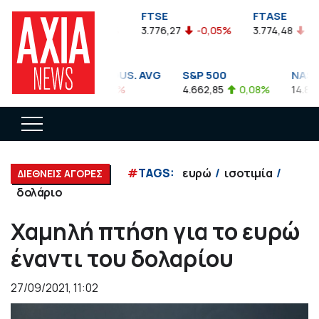
FTSEA
FTSE
FTASE
899,47
-0,04%
3.776,27
-0,05%
3.774,48
-0,10
DOW JONES INDUS. AVG
S&P 500
NASDAQ
35.911,81
-0,56%
4.662,85
0,08%
14.893,7
#
TAGS:
ευρώ
ισοτιμία
ΔΙΕΘΝΕΙΣ ΑΓΟΡΕΣ
δολάριο
Χαμηλή πτήση για το ευρώ
έναντι του δολαρίου
27/09/2021, 11:02