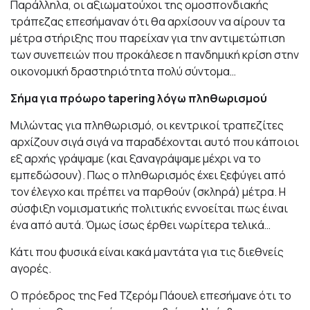
Παράλληλα, οι αξιωματούχοι της ομοσπονδιακής
τράπεζας επεσήμαναν ότι θα αρχίσουν να αίρουν τα
μέτρα στήριξης που παρείχαν για την αντιμετώπιση
των συνεπειών που προκάλεσε η πανδημική κρίση στην
οικονομική δραστηριότητα πολύ σύντομα…
Σήμα για πρόωρο
tapering
λόγω πληθωρισμού
Μιλώντας για πληθωρισμό, οι κεντρικοί τραπεζίτες
αρχίζουν σιγά σιγά να παραδέχονται αυτό που κάποιοι
εξ αρχής γράψαμε (και ξαναγράψαμε μέχρι να το
εμπεδώσουν). Πως ο πληθωρισμός έχει ξεφύγει από
τον έλεγχο και πρέπει να παρθούν (σκληρά) μέτρα. Η
σύσφιξη νομισματικής πολιτικής εννοείται πως έιναι
ένα από αυτά. Όμως ίσως έρθει νωρίτερα τελικά…
Κάτι που φυσικά είναι κακά μαντάτα για τις διεθνείς
αγορές.
Ο πρόεδρος της Fed Τζερόμ Πάουελ επεσήμανε ότι το