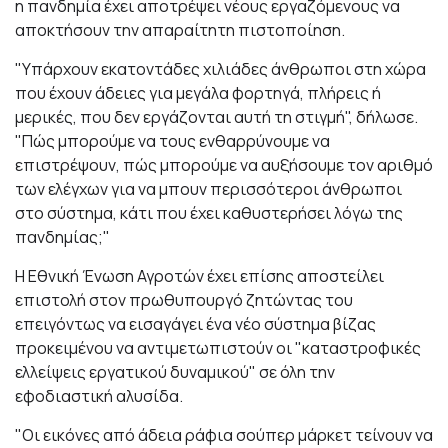
η πανδημία έχει αποτρέψει νέους εργαζόμενους να
αποκτήσουν την απαραίτητη πιστοποίηση.
"Υπάρχουν εκατοντάδες χιλιάδες άνθρωποι στη χώρα
που έχουν άδειες για μεγάλα φορτηγά, πλήρεις ή
μερικές, που δεν εργάζονται αυτή τη στιγμή", δήλωσε.
"Πώς μπορούμε να τους ενθαρρύνουμε να
επιστρέψουν, πώς μπορούμε να αυξήσουμε τον αριθμό
των ελέγχων για να μπουν περισσότεροι άνθρωποι
στο σύστημα, κάτι που έχει καθυστερήσει λόγω της
πανδημίας;"
Η Εθνική Ένωση Αγροτών έχει επίσης αποστείλει
επιστολή στον πρωθυπουργό ζητώντας του
επειγόντως να εισαγάγει ένα νέο σύστημα βίζας
προκειμένου να αντιμετωπιστούν οι "καταστροφικές
ελλείψεις εργατικού δυναμικού" σε όλη την
εφοδιαστική αλυσίδα.
"Οι εικόνες από άδεια ράφια σούπερ μάρκετ τείνουν να