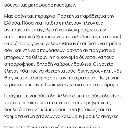
αδυναμίας μεταφοράς καυσίμων.
Μας φαίνεται περίεργο; Πάρτε για παράδειγμα την
Ελλάδα. Πόσα νέα παιδιά επιλέγουν πλέον ένα
ανειδίκευτο επάγγελμα ή χαμηλών μορφωτικών
απαιτήσεων (εξαιρουμένου του κλάδου της εστίασης);
Οι νεότερες γενιές γαλουχήθηκαν έτσι ώστε να πρέπει
σόνι και ντε να σπουδάσουν, άσχετα αν πραγματικά
μπορούν, το θέλουν, ή η οικονομία δύναται να τους
απορροφήσει, δηλαδή να βρουν δουλειά. Οι γονείς
έλεγαν «θα πας να γίνεις γιατρός, δικηγόρος» κλπ, «δε
θα γίνεις νταλικέρης σαν τον πατέρα σου». Πως είναι
ντροπή, πως είναι δύσκολη η ζωή να είσαι στο δρόμο…
Πράγματι είναι δύσκολη. Αλλά ακόμη πιο δύσκολο είναι
να έχεις πτυχία, μεταπτυχιακά, και να μη βρίσκεις
δουλειά στο αντικείμενό σου, ή να βρίσκεις και τα
χρήματα να μη φτάνουν να καλύψουν βασικές ανάγκες.
Ίσως η πανδημία αποτελέσει μια ευκαιρία να