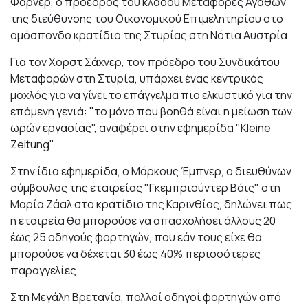
Φάρνερ, ο πρόεδρος του κλάδου Μεταφορές Αγαθών
της διεύθυνσης του Οικονομικού Επιμελητηρίου στο
ομόσπονδο κρατίδιο της Στυρίας στη Νότια Αυστρία.
Για τον Χορστ Σάχνερ, τον πρόεδρο του Συνδικάτου
Μεταφορών στη Στυρία, υπάρχει ένας κεντρικός
μοχλός για να γίνει το επάγγελμα πιο ελκυστικό για την
επόμενη γενιά: "το μόνο που βοηθά είναι η μείωση των
ωρών εργασίας", αναφέρει στην εφημερίδα "Kleine
Zeitung".
Στην ίδια εφημερίδα, ο Μάρκους Έμπνερ, ο διευθύνων
σύμβουλος της εταιρείας "Γκεμπριούντερ Βάις" στη
Μαρία Ζάαλ στο κρατίδιο της Καρινθίας, δηλώνει πως
η εταιρεία θα μπορούσε να απασχολήσει άλλους 20
έως 25 οδηγούς φορτηγών, που εάν τους είχε θα
μπορούσε να δέχεται 30 έως 40% περισσότερες
παραγγελίες.
Στη Μεγάλη Βρετανία, πολλοί οδηγοί φορτηγών από