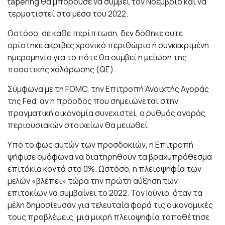
tapering θα μπορούσε να συμβεί τον Νοέμβριο και να
τερματιστεί στα μέσα του 2022.
Ωστόσο, σε κάθε περίπτωση, δεν δόθηκε ούτε
ορίστηκε ακριβές χρονικό περιθώριο ή συγκεκριμένη
ημερομηνία για το πότε θα συμβεί η μείωση της
ποσοτικής χαλάρωσης (QE).
Σύμφωνα με τη FOMC, την Επιτροπή Ανοιχτής Αγοράς
της Fed, αν η πρόοδος που σημειώνεται στην
πραγματική οικονομία συνεχιστεί, o ρυθμός αγοράς
περιουσιακών στοιχείων θα μειωθεί.
Υπό το φως αυτών των προσδοκιών, η Επιτροπή
ψήφισε ομόφωνα να διατηρηθούν τα βραχυπρόθεσμα
επιτόκια κοντά στο 0%. Ωστόσο, η πλειοψηφία των
μελών «βλέπει» τώρα την πρώτη αύξηση των
επιτοκίων να συμβαίνει το 2022. Τον Ιούνιο, όταν τα
μέλη δημοσίευσαν για τελευταία φορά τις οικονομικές
τους προβλέψεις, μια μικρή πλειοψηφία τοποθέτησε