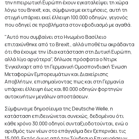
την ηπειρωτική Ευρώπη έχουν εγκαταλείψει τη χώρα
λόγω του Brexit, και, σύμφωνα με εκτιμήσεις, αυτή τη
στιγμή υπάρχει εκεί έλλειψη 100.000 οδηγών, γεγονός
που οδηγεί σε προβλήματα στον εφοδιασμό με αγαθά.
"Αυτό που συμβαίνει στο Ηνωμένο Βασίλειο
επιταχύνθηκε από το Brexit., αλλά υποθέτω ακράδαντα
ότι θα έχουμε την ίδια κατάσταση στη Δυτική Ευρώπη,
αλλά λίγο αργότερα", δήλωσε πρόσφατα ο Ντιρκ
Ένγκελχαρτ από τη Γερμανική Ομοσπονδιακή Ένωση
Μεταφορών Εμπορευμάτων και Διαχείρισης
Αποβλήτων, επισημαίνοντας πως και στη Γερμανία
υπάρχει έλλειψη έως και 80.000 οδηγών φορτηγών
αυτοκινήτων μεγάλων αποστάσεων.
Σύμφωνα με δημοσίευμα της Deutsche Welle, η
κατάσταση επιδεινώνεται συνεχώς, δεδομένου ότι
κάθε χρόνο 30.000 οδηγοί συνταξιοδοτούνται, ενώ ο
αριθμός των νέων στο επάγγελμα δεν ξεπερνάει τις
15.000. Εκτός όμως από τον Σύνδεσμο Επιχειρήσεων