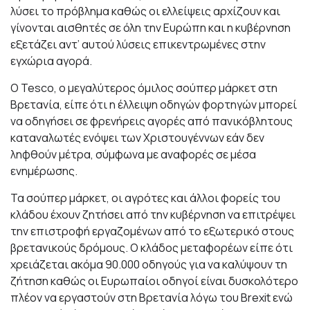
λύσει το πρόβλημα καθώς οι ελλείψεις αρχίζουν και
γίνονται αισθητές σε όλη την Ευρώπη και η κυβέρνηση
εξετάζει αντ’ αυτού λύσεις επικεντρωμένες στην
εγχώρια αγορά.
Ο Tesco, ο μεγαλύτερος όμιλος σούπερ μάρκετ στη
Βρετανία, είπε ότι η έλλειψη οδηγών φορτηγών μπορεί
να οδηγήσει σε φρενήρεις αγορές από πανικόβλητους
καταναλωτές ενόψει των Χριστουγέννων εάν δεν
ληφθούν μέτρα, σύμφωνα με αναφορές σε μέσα
ενημέρωσης.
Τα σούπερ μάρκετ, οι αγρότες και άλλοι φορείς του
κλάδου έχουν ζητήσει από την κυβέρνηση να επιτρέψει
την επιστροφή εργαζομένων από το εξωτερικό στους
βρετανικούς δρόμους. Ο κλάδος μεταφορέων είπε ότι
χρειάζεται ακόμα 90.000 οδηγούς για να καλύψουν τη
ζήτηση καθώς οι Ευρωπαίοι οδηγοί είναι δυσκολότερο
πλέον να εργαστούν στη Βρετανία λόγω του Brexit ενώ