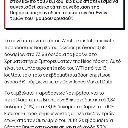
στον κόλπο του λεξικού, είχε ως αποτέλεσμα να
συνεχισθεί και κατά τη συνεδρίαση της
Παρασκευής η ανοδική πορεία των διεθνών
τιμών του "μαύρου χρυσού".
Το αργό πετρέλαιο τύπου West Texas Intermediate,
παραδόσεως Νοεμβρίου, έκλεισε με άνοδο 0,68
δολαρίων στα 73,98 δολάρια το βαρέλι στο
Χρηματιστήριο Εμπορευμάτων της Νέας Υόρκης. Αυτό
είναι το υψηλότερο επίπεδο του WTI από τις 13
Ιουλίου, το οποίο σε εβδομαδιαία βάση σημείωσε
άνοδο 3%, σύμφωνα με την Dow Jones Market Data.
Το συμβόλαιο, παραδόσεως Νοεμβρίου, για το
πετρέλαιο τύπου Brent, κινήθηκε ανοδικά κατά 0,84
δολάρια (1,1%) στα 78,09 δολάρια το βαρέλι στο ICE
Futures Europe, σημειώνοντας υψηλό σχεδόν τριών
ετών, από τον Οκτώβριο του 2018. Σε εβδομαδιαία
βάση το Brent κατέγραψε σημαντικά κέρδη 3,7%.