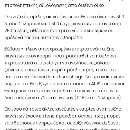
πιστοληπτικής αξιολόγησης από διεθνή οίκο.
Ο κινεζικός όμιλος ακινήτων, με παθητικό άνω των 300
δισεκ. δολαρίων και 1.300 έργα ακινήτων σε πάνω από
280 πόλεις, αθέτησε ένα τρίτο γύρο πληρωμών σε
ομόλογά της και αυτή την εβδομάδα.
Βέβαια η πλέον υπερχρεωμένη εταιρία ανάπτυξης
ακινήτων στον κόσμο, που προσπαθεί να πουλήσει
περιουσιακά στοιχεία για να αντλήσει κεφάλαια,
φάνηκε να σημειώνει μικρή πρόοδο προς τον στόχο
αυτό όταν η Qumei Home Furnishings Group ανακοίνωσε
σήμερα ότι θα εξαγοράσει το ποσοστό 40% του ομίλου
Evergrande στην κοινοπραξία επίπλων που έχουν οι
δυο τους έναντι 72 εκατ. γιουάν (11,18 εκατ. δολαρίων).
Ωστόσο κάποιες άλλες κινεζικές εταιρίες ανάπτυξης
ακινήτων έχουν επίσης προειδοποιήσει πως μπορεί
να αθετήσουν πληρωμές και οι αυξανόμενοι κίνδυνοι
οδήγησαν χθες τον οίκο πιστοληπτικής αξιολόγησης