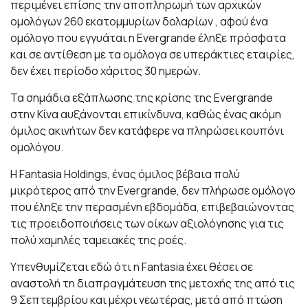
περιμένει επίσης την αποπληρωμή των αρχικών
ομολόγων 260 εκατομμυρίων δολαρίων , αφού ένα
ομόλογο που εγγυάται η Evergrande έληξε πρόσφατα
και σε αντίθεση με τα ομόλογα σε υπεράκτιες εταιρίες,
δεν έχει περίοδο χάριτος 30 ημερών.
Τα σημάδια εξάπλωσης της κρίσης της Evergrande
στην Κίνα αυξάνονται επικίνδυνα, καθώς ένας ακόμη
όμιλος ακινήτων δεν κατάφερε να πληρώσει κουπόνι
ομολόγου.
Η Fantasia Holdings, ένας όμιλος βέβαια πολύ
μικρότερος από την Evergrande, δεν πλήρωσε ομόλογο
που έληξε την περασμένη εβδομάδα, επιβεβαιώνοντας
τις προειδοποιήσεις των οίκων αξιολόγησης για τις
πολύ χαμηλές ταμειακές της ροές.
Υπενθυμίζεται εδώ ότι η Fantasia έχει θέσει σε
αναστολή τη διαπραγμάτευση της μετοχής της από τις
9 Σεπτεμβρίου και μέχρι νεωτέρας, μετά από πτώση