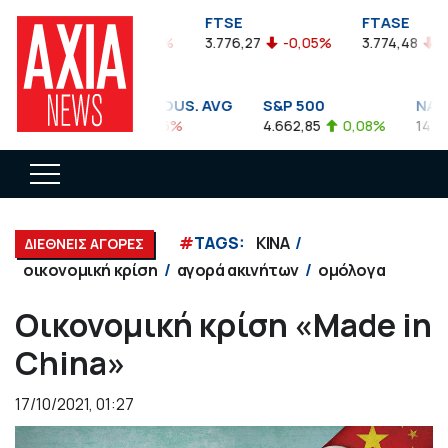
FTSEA
FTSE
FTASE
899,47
-0,04%
3.776,27
-0,05%
3.774,48
-0,
DOW JONES INDUS. AVG
S&P 500
NASDA
35.911,81
-0,56%
4.662,85
0,08%
14.893,
#
TAGS:
KINA
ΔΙΕΘΝΕΙΣ ΑΓΟΡΕΣ
οικονομική κρίση
αγορά ακινήτων
ομόλογα
Οικονομική κρίση «Made in
China»
17/10/2021, 01:27