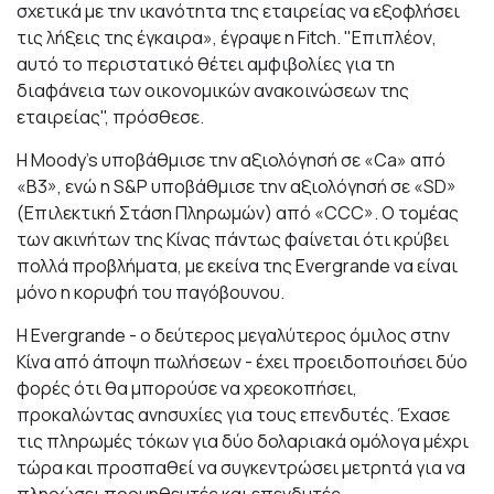
σχετικά με την ικανότητα της εταιρείας να εξοφλήσει
τις λήξεις της έγκαιρα», έγραψε η Fitch. "Επιπλέον,
αυτό το περιστατικό θέτει αμφιβολίες για τη
διαφάνεια των οικονομικών ανακοινώσεων της
εταιρείας", πρόσθεσε.
H Moody's υποβάθμισε την αξιολόγησή σε «Ca» από
«B3», ενώ η S&P υποβάθμισε την αξιολόγησή σε «SD»
(Επιλεκτική Στάση Πληρωμών) από «CCC». Ο τομέας
των ακινήτων της Κίνας πάντως φαίνεται ότι κρύβει
πολλά προβλήματα, με εκείνα της Evergrande να είναι
μόνο η κορυφή του παγόβουνου.
Η Evergrande - ο δεύτερος μεγαλύτερος όμιλος στην
Κίνα από άποψη πωλήσεων - έχει προειδοποιήσει δύο
φορές ότι θα μπορούσε να χρεοκοπήσει,
προκαλώντας ανησυχίες για τους επενδυτές. Έχασε
τις πληρωμές τόκων για δύο δολαριακά ομόλογα μέχρι
τώρα και προσπαθεί να συγκεντρώσει μετρητά για να