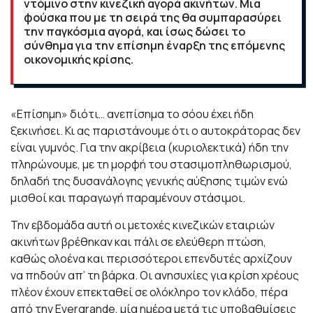
ντόμινο στην κινεζική αγορά ακινήτων. Μια
φούσκα που με τη σειρά της θα συμπαρασύρει
την παγκόσμια αγορά, και ίσως δώσει το
σύνθημα για την επίσημη έναρξη της επόμενης
οικονομικής κρίσης.
«Επίσημη» διότι… ανεπίσημα το σόου έχει ήδη
ξεκινήσει. Κι ας παριστάνουμε ότι ο αυτοκράτορας δεν
είναι γυμνός. Για την ακρίβεια (κυριολεκτικά) ήδη την
πληρώνουμε, με τη μορφή του στασιμοπληθωρισμού,
δηλαδή της δυσανάλογης γενικής αύξησης τιμών ενώ
μισθοί και παραγωγή παραμένουν στάσιμοι.
Την εβδομάδα αυτή οι μετοχές κινεζικών εταιριών
ακινήτων βρέθηκαν και πάλι σε ελεύθερη πτώση,
καθώς ολοένα και περισσότεροι επενδυτές αρχίζουν
να πηδούν απ’ τη βάρκα. Οι ανησυχίες για κρίση χρέους
πλέον έχουν επεκταθεί σε ολόκληρο τον κλάδο, πέρα
από την Evergrande, μία ημέρα μετά τις υποβαθμίσεις