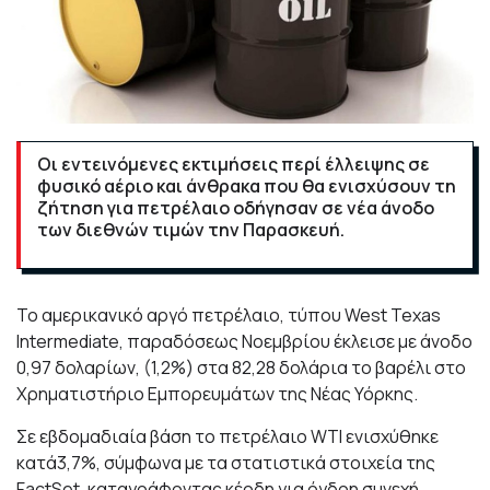
Οι εντεινόμενες εκτιμήσεις περί έλλειψης σε
φυσικό αέριο και άνθρακα που θα ενισχύσουν τη
ζήτηση για πετρέλαιο οδήγησαν σε νέα άνοδο
των διεθνών τιμών την Παρασκευή.
Το αμερικανικό αργό πετρέλαιο, τύπου West Texas
Intermediate, παραδόσεως Νοεμβρίου έκλεισε με άνοδο
0,97 δολαρίων, (1,2%) στα 82,28 δολάρια το βαρέλι στο
Χρηματιστήριο Εμπορευμάτων της Νέας Υόρκης.
Σε εβδομαδιαία βάση το πετρέλαιο WTI ενισχύθηκε
κατά3,7%, σύμφωνα με τα στατιστικά στοιχεία της
FactSet, καταγράφοντας κέρδη για όγδοη συνεχή