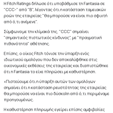
Η Fitch Ratings δήλωσε ότι υποβάθμισε τη Fantasia σε
"CCC-" από "B", λέγοντας ότι η κατάσταση ταμειακών
ροών της εταιρείας "θα μπορούσε να είναι πιο σφιχτή
από ό,τι ανέμενε".
Σύμφωνα με την κλίμακά της, "CCC" σημαίνει
"σημαντικός πιστωτικός κίνδυνος", με "πραγματική
πιθανότητα" αθέτησης.
Επίσης, ο οίκος Fitch τόνισε την ύπαρξη ενός
ιδιωτικού ομολόγου που δεν αποκαλύφθηκε στις
οικονομικές εκθέσεις της εταιρείας και διαπιστώθηκε
ότι η Fantasia το είχε πληρώσει με καθυστέρηση.
«Πιστεύουμε ότι η ύπαρξη αυτών των ομολόγων
σημαίνει ότι η κατάσταση ρευστότητας της εταιρείας
θα μπορούσε να είναι πιο δύσκολη από ό,τι περιμέναμε
προηγουμένως.
Η καθυστέρηση πληρωμής εγείρει επίσης αμφιβολίες