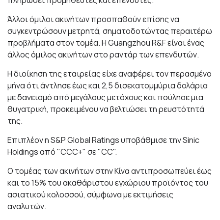
πληρώσει προμηθευτές και επενδυτές.
Άλλοι όμιλοι ακινήτων προσπαθούν επίσης να
συγκεντρώσουν μετρητά, σηματοδοτώντας περαιτέρω
προβλήματα στον τομέα. Η Guangzhou R&F είναι ένας
άλλος όμιλος ακινήτων στο ραντάρ των επενδυτών.
Η διοίκηση της εταιρείας είχε αναφέρει τον περασμένο
μήνα ότι άντλησε έως και 2,5 δισεκατομμύρια δολάρια
με δανεισμό από μεγάλους μετόχους και πούλησε μια
θυγατρική, προκειμένου να βελτιώσει τη ρευστότητά
της.
Επιπλέον η S&P Global Ratings υποβάθμισε την Sinic
Holdings από "CCC+" σε "CC".
Ο τομέας των ακινήτων στην Κίνα αντιπροσωπεύει έως
και το 15% του ακαθάριστου εγχώριου προϊόντος του
ασιατικού κολοσσού, σύμφωνα με εκτιμήσεις
αναλυτών.