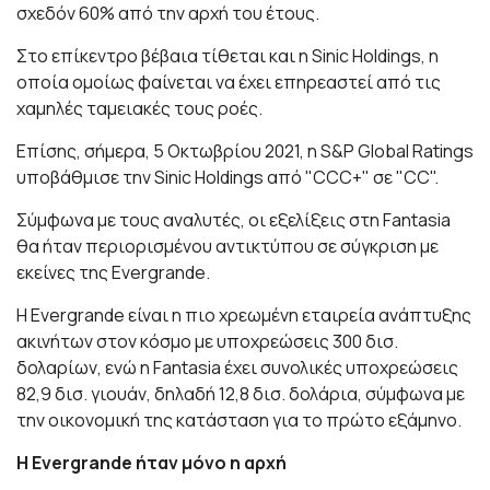
σχεδόν 60% από την αρχή του έτους.
Στο επίκεντρο βέβαια τίθεται και η Sinic Holdings, η
οποία ομοίως φαίνεται να έχει επηρεαστεί από τις
χαμηλές ταμειακές τους ροές.
Επίσης, σήμερα, 5 Οκτωβρίου 2021, η S&P Global Ratings
υποβάθμισε την Sinic Holdings από "CCC+" σε "CC".
Σύμφωνα με τους αναλυτές, οι εξελίξεις στη Fantasia
θα ήταν περιορισμένου αντικτύπου σε σύγκριση με
εκείνες της Evergrande.
Η Evergrande είναι η πιο χρεωμένη εταιρεία ανάπτυξης
ακινήτων στον κόσμο με υποχρεώσεις 300 δισ.
δολαρίων, ενώ η Fantasia έχει συνολικές υποχρεώσεις
82,9 δισ. γιουάν, δηλαδή 12,8 δισ. δολάρια, σύμφωνα με
την οικονομική της κατάσταση για το πρώτο εξάμηνο.
Η
Evergrande
ήταν μόνο η αρχή