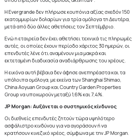
υποστηρίζουν τους ομίλους ακινήτων".
Η Evergrande δεν πλήρωσε κουπόνια αξίας σχεδόν 150
εκατομμυρίων δολαρίων για τρία ομόλογα τη Δευτέρα,
μετά από δύο άλλες αθετήσεις τον Σεπτέμβριο.
Ενώ η εταιρεία δεν έχει αθετήσει τεχνικά τις πληρωμές
αυτές, οι οποίες έχουν περίοδο χάριτος 30 ημερών, οι
επενδυτές λένε ότι αναμένουν μια μακρά και
εκτεταμένη διαδικασία αναδιάρθρωσης του χρέους.
Η εικόνα αυτή βέβαια δεν άφησε ανεπηρέαστα και τα
υπόλοιπα ομόλογα, με εκείνα των Shanghai Shimao,
China Aoyuan Group και Country Garden Properties
Group να υποχωρούν μεταξύ 1,6% και 7,4%.
JP Morgan: Αυξάνεται ο συστημικός κίνδυνος
Οι διεθνείς επενδυτές ζητούν τώρα υψηλότερο
ασφάλιστρο κινδύνου για να αγοράσουν ή να
κρατήσουν κινεζικό χρέος, σύμφωνα με την JP Morgan.