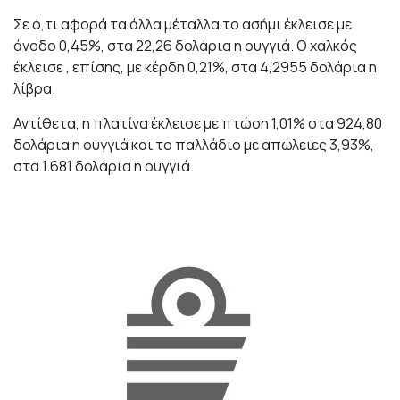
Σε ό,τι αφορά τα άλλα μέταλλα το ασήμι έκλεισε με
άνοδο 0,45%, στα 22,26 δολάρια η ουγγιά. Ο χαλκός
έκλεισε , επίσης, με κέρδη 0,21%, στα 4,2955 δολάρια η
λίβρα.
Αντίθετα, η πλατίνα έκλεισε με πτώση 1,01% στα 924,80
δολάρια η ουγγιά και το παλλάδιο με απώλειες 3,93%,
στα
1.681 δολάρια η ουγγιά.