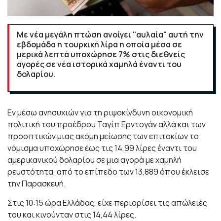
Με νέα μεγάλη πτώση ανοίγει "αυλαία" αυτή την
εβδομάδα η τουρκική λίρα η οποία μέσα σε
μερικά λεπτά υποχώρησε 7% στις διεθνείς
αγορές σε νέα ιστορικά χαμηλά έναντι του
δολαρίου.
Εν μέσω ανησυχιών για τη ριψοκίνδυνη οικονομική
πολιτική του προέδρου Ταγίπ Ερντογάν αλλά και των
προοπτικών μιας ακόμη μείωσης των επιτοκίων το
νόμισμα υποχώρησε έως τις 14,99 λίρες έναντι του
αμερικανικού δολαρίου σε μια αγορά με χαμηλή
ρευστότητα, από το επίπεδο των 13,889 όπου έκλεισε
την Παρασκευή.
Στις 10:15 ώρα Ελλάδας, είχε περιορίσει τις απώλειές
του και κινούνταν στις 14,44 λίρες.