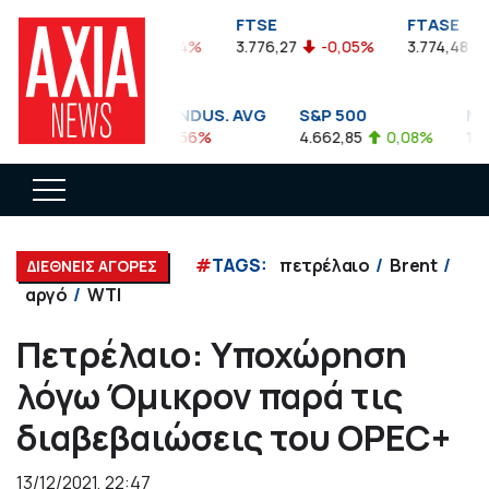
FTSEA
FTSE
FTASE
899,47
-0,04%
3.776,27
-0,05%
3.774,48
-
DOW JONES INDUS. AVG
S&P 500
NAS
35.911,81
-0,56%
4.662,85
0,08%
14.89
#
TAGS:
πετρέλαιο
Brent
ΔΙΕΘΝΕΙΣ ΑΓΟΡΕΣ
αργό
WTI
Πετρέλαιο: Υποχώρηση
λόγω Όμικρον παρά τις
διαβεβαιώσεις του OPEC+
13/12/2021, 22:47