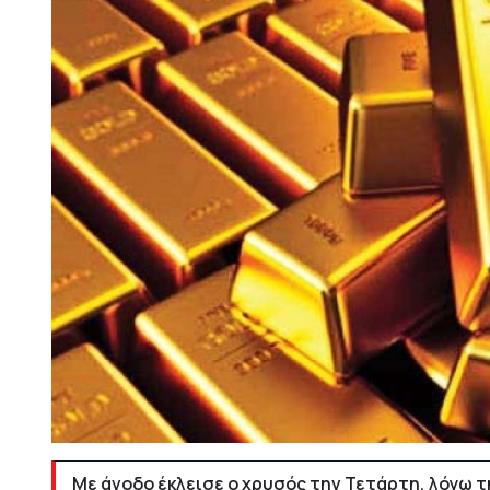
Με άνοδο έκλεισε ο χρυσός την Τετάρτη, λόγω 