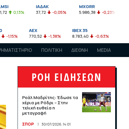
ΙΑΔΑΚ
MXGRR
ΣΑΓΔ
37,72
-0,05%
5.986,38
-0,23%
2.924,61
-0,03%
EX
IBEX 35
ATX
0,52
-1,38%
8.783,40
-0,63%
4.007,68
-0,57%
ΡΗΜΑΤΙΣΤΗΡΙΟ
ΠΟΛΙΤΙΚΗ
ΔΙΕΘΝΗ
MEDIA
ΡΟΗ ΕΙΔΗΣΕΩΝ
Ρεάλ Μαδρίτης: Έδωσε τα
χέρια με Ρόδρι – Στην
τελική ευθεία η
μεταγραφή
ΣΠΟΡ
30/07/2026, 14:01