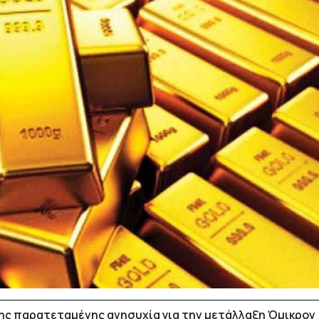
της παρατεταμένης ανησυχία για την μετάλλαξη Όμικρον