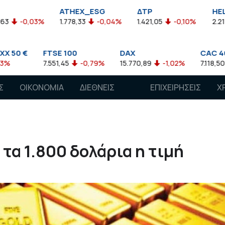
ATHEX_ESG
ΔΤΡ
HELMSI
1.778,33
-0,04%
1.421,05
-0,10%
2.211,72
0,13%
E 100
DAX
CAC 40
A
1,45
-0,79%
15.770,89
-1,02%
7.118,50
-1,15%
77
Σ
ΟΙΚΟΝΟΜΙΑ
ΔΙΕΘΝΕΙΣ
ΕΠΙΧΕΙΡΗΣΕΙΣ
Χ
ΑΓΟΡΕΣ
τα 1.800 δολάρια η τιμή