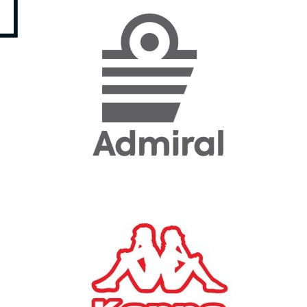
«Η ακρίβεια «γονατίζει»
την κοινωνία - Νέα μεγάλη
έρευνα της Pulse για το
Ε.Ε.Α.
ΟΙΚΟΝΟΜΙΑ
23/07/2026, 12:50
Aktor: Δεν θα γίνουν
δεκτές προσφορές κάτω
των 11,25 ευρώ στην
αύξηση κεφαλαίου
ΕΠΙΧΕΙΡΗΣΕΙΣ
22/07/2026, 12:12
Κ. Πιερρακάκης: Νέα
εποχή για το Ολυμπιακό
Κωπηλατοδρόμιο - Η
δημόσια περιουσία είναι
περιουσία όλων των