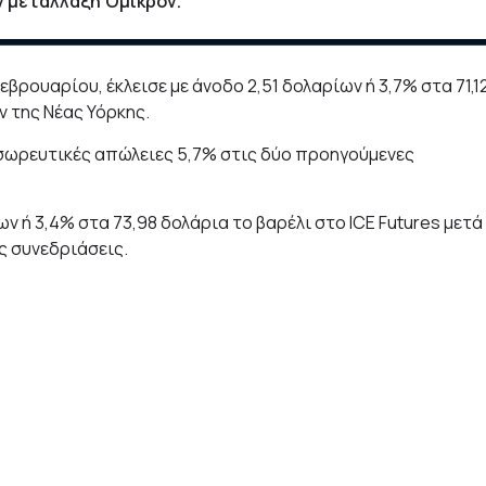
ν μετάλλαξη Όμικρον.
ρουαρίου, έκλεισε με άνοδο 2,51 δολαρίων ή 3,7% στα 71,1
 της Νέας Υόρκης.
 σωρευτικές απώλειες 5,7% στις δύο προηγούμενες
ν ή 3,4% στα 73,98 δολάρια το βαρέλι στο ICE Futures μετά
ς συνεδριάσεις.