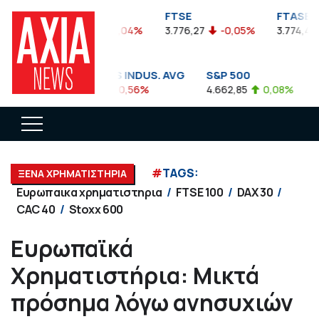
FTSEA
FTSE
FTASE
899,47
-0,04%
3.776,27
-0,05%
3.774,48
DOW JONES INDUS. AVG
S&P 500
N
35.911,81
-0,56%
4.662,85
0,08%
1
#
TAGS:
ΞΕΝΑ ΧΡΗΜΑΤΙΣΤΗΡΙΑ
Ευρωπαικα χρηματιστηρια
FTSE 100
DAX 30
CAC 40
Stoxx 600
Ευρωπαϊκά
Χρηματιστήρια: Μικτά
πρόσημα λόγω ανησυχιών