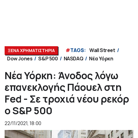
#
TAGS:
Wall Street
ΞΕΝΑ ΧΡΗΜΑΤΙΣΤΗΡΙΑ
Dow Jones
S&P 500
NASDAQ
Νέα Υόρκη
Νέα Υόρκη: Άνοδος λόγω
επανεκλογής Πάουελ στη
Fed - Σε τροχιά νέου ρεκόρ
ο S&P 500
22/11/2021, 18:00