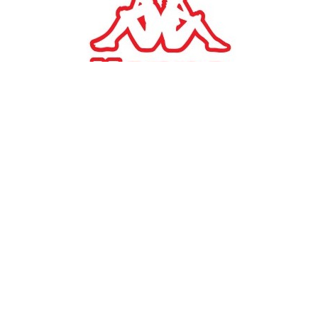
#
TAGS:
ΞΕΝΑ ΧΡΗΜΑΤΙΣΤΗΡΙΑ
Ευρωπαικα χρηματιστηρια
FTSE 100
DAX 30
CAC 40
Stoxx 600
Ευρωπαϊκά