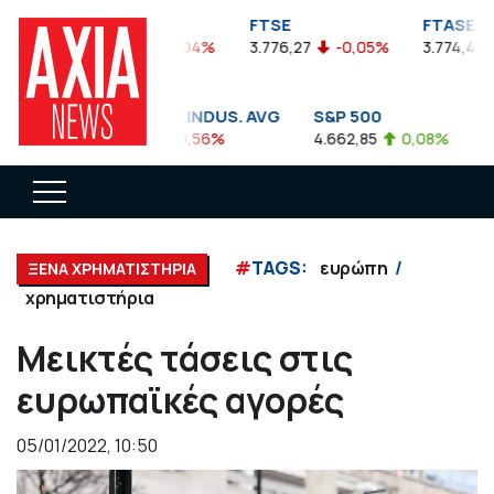
FTSEA
FTSE
FTASE
899,47
-0,04%
3.776,27
-0,05%
3.774,48
DOW JONES INDUS. AVG
S&P 500
NA
35.911,81
-0,56%
4.662,85
0,08%
14.
#
TAGS:
ευρώπη
ΞΕΝΑ ΧΡΗΜΑΤΙΣΤΗΡΙΑ
χρηματιστήρια
Μεικτές τάσεις στις
ευρωπαϊκές αγορές
05/01/2022, 10:50