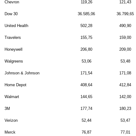
Chevron
119,26
121,43
Dow 30
36.585,06
36.799,65
United Health
502,28
490,90
Travelers
155,75
159,00
Honeywell
206,80
209,00
Walgreens
53,06
53,48
Johnson & Johnson
171,54
171,08
Home Depot
408,64
412,84
Walmart
144,65
142,00
3M
177,74
180,23
Verizon
52,44
53,47
Merck
76,87
77,01