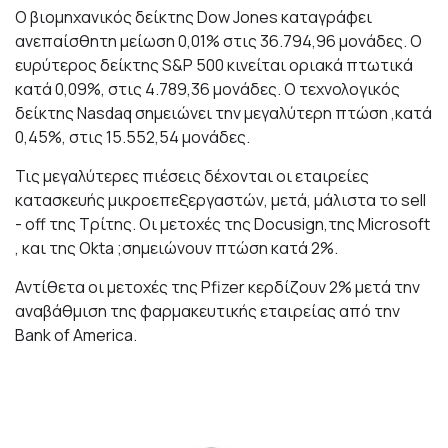
Ο βιομηχανικός δείκτης Dow Jones καταγράφει
ανεπαίσθητη μείωση 0,01% στις 36.794,96 μονάδες. Ο
ευρύτερος δείκτης S&P 500 κινείται οριακά πτωτικά
κατά 0,09%, στις 4.789,36 μονάδες. Ο τεχνολογικός
δείκτης Nasdaq σημειώνει την μεγαλύτερη πτώση ,κατά
0,45%, στις 15.552,54 μονάδες.
Τις μεγαλύτερες πιέσεις δέχονται οι εταιρείες
κατασκευής μικροεπεξεργαστών, μετά, μάλιστα το sell
- off της Τρίτης. Οι μετοχές της Docusign,της Microsoft
, και της Okta ;σημειώνουν πτώση κατά 2%.
Αντίθετα οι μετοχές της Pfizer κερδίζουν 2% μετά την
αναβάθμιση της φαρμακευτικής εταιρείας από την
Bank of America.