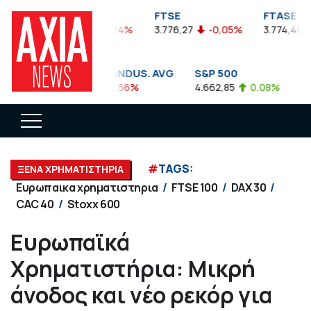
FTSEA
FTSE
FTASE
899,47
-0,04%
3.776,27
-0,05%
3.774,48
DOW JONES INDUS. AVG
S&P 500
NA
35.911,81
-0,56%
4.662,85
0,08%
14.
#
TAGS:
ΞΕΝΑ ΧΡΗΜΑΤΙΣΤΗΡΙΑ
Ευρωπαικα χρηματιστηρια
FTSE 100
DAX 30
CAC 40
Stoxx 600
Ευρωπαϊκά
Χρηματιστήρια: Μικρή
άνοδος και νέο ρεκόρ για