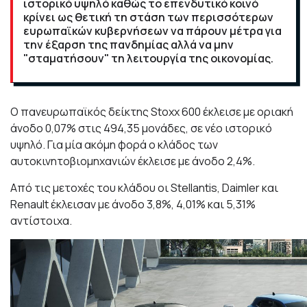
ιστορικό υψηλό καθώς το επενδυτικό κοινό
κρίνει ως θετική τη στάση των περισσότερων
ευρωπαϊκών κυβερνήσεων να πάρουν μέτρα για
την έξαρση της πανδημίας αλλά να μην
"σταματήσουν" τη λειτουργία της οικονομίας.
Ο πανευρωπαϊκός δείκτης Stoxx 600 έκλεισε με οριακή
άνοδο 0,07% στις 494,35 μονάδες, σε νέο ιστορικό
υψηλό. Για μία ακόμη φορά ο κλάδος των
αυτοκινητοβιομηχανιών έκλεισε με άνοδο 2,4%.
Από τις μετοχές του κλάδου οι Stellantis, Daimler και
Renault έκλεισαν με άνοδο 3,8%, 4,01% και 5,31%
αντίστοιχα.