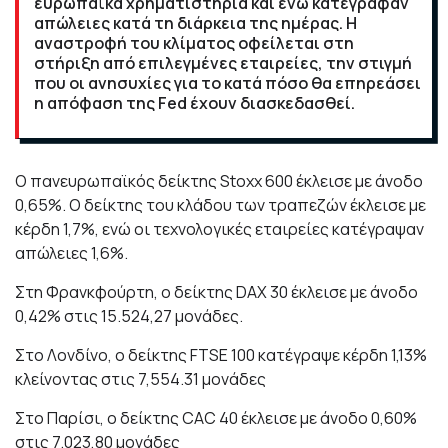
ευρωπαϊκά χρηματιστήρια και ενώ κατέγραφαν
απώλειες κατά τη διάρκεια της ημέρας. Η
αναστροφή του κλίματος οφείλεται στη
στήριξη από επιλεγμένες εταιρείες, την στιγμή
που οι ανησυχίες για το κατά πόσο θα επηρεάσει
η απόφαση της Fed έχουν διασκεδασθεί.
Ο πανευρωπαϊκός δείκτης Stoxx 600 έκλεισε με άνοδο
0,65%. Ο δείκτης του κλάδου των τραπεζών έκλεισε με
κέρδη 1,7%, ενώ οι τεχνολογικές εταιρείες κατέγραψαν
απώλειες 1,6%.
Στη Φρανκφούρτη, ο δείκτης DAX 30 έκλεισε με άνοδο
0,42% στις 15.524,27 μονάδες.
Στο Λονδίνο, ο δείκτης FTSE 100 κατέγραψε κέρδη 1,13%
κλείνοντας στις 7,554.31 μονάδες
Στο Παρίσι, ο δείκτης CAC 40 έκλεισε με άνοδο 0,60%
στις 7.023,80 μονάδες