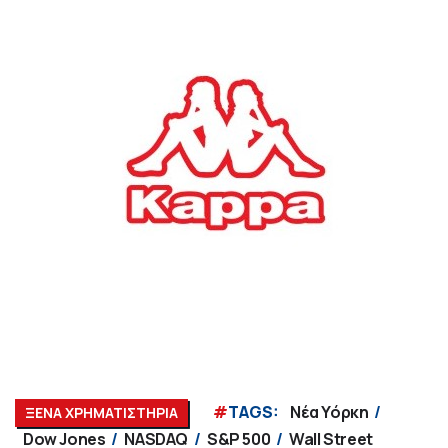
#
TAGS:
Νέα Υόρκη
ΞΕΝΑ ΧΡΗΜΑΤΙΣΤΗΡΙΑ
Dow Jones
NASDAQ
S&P 500
Wall Street