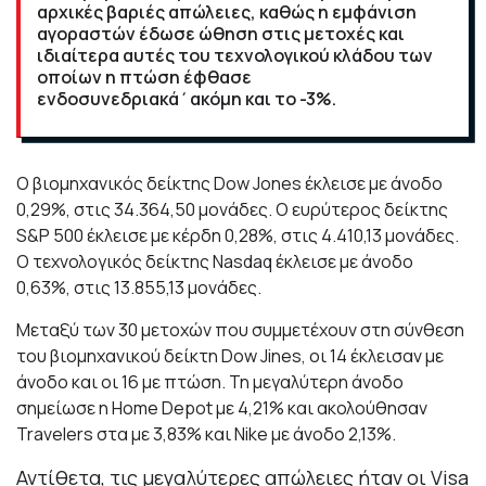
αρχικές βαριές απώλειες, καθώς η εμφάνιση
αγοραστών έδωσε ώθηση στις μετοχές και
ιδιαίτερα αυτές του τεχνολογικού κλάδου των
οποίων η πτώση έφθασε
ενδοσυνεδριακά΄ακόμη και το -3%.
Ο βιομηχανικός δείκτης Dow Jones έκλεισε με άνοδο
0,29%, στις 34.364,50 μονάδες. Ο ευρύτερος δείκτης
S&P 500 έκλεισε με κέρδη 0,28%, στις 4.410,13 μονάδες.
Ο τεχνολογικός δείκτης Nasdaq έκλεισε με άνοδο
0,63%, στις 13.855,13 μονάδες.
Μεταξύ των 30 μετοχών που συμμετέχουν στη σύνθεση
του βιομηχανικού δείκτη Dow Jines, οι 14 έκλεισαν με
άνοδο και οι 16 με πτώση. Τη μεγαλύτερη άνοδο
σημείωσε η Home Depot με 4,21% και ακολούθησαν
Travelers στα με 3,83% και Nike με άνοδο 2,13%.
Αντίθετα, τις μεγαλύτερες απώλειες ήταν οι Visa