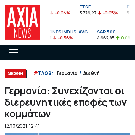
FTSEA
FTSE
FTA
899,47
-0,04%
3.776,27
-0,05%
3.774
DOW JONES INDUS. AVG
S&P 500
35.911,81
-0,56%
4.662,85
0,08%
#
TAGS:
Γερμανία
Διεθνή
ΔΙΕΘΝΗ
Γερμανία: Συνεχίζονται οι
διερευνητικές επαφές των
κομμάτων
12/10/2021, 12:41