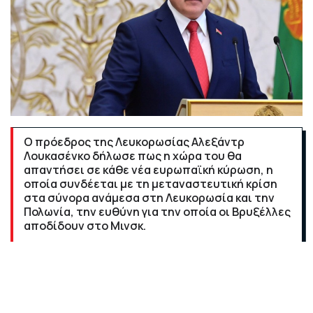
Ο πρόεδρος της Λευκορωσίας Αλεξάντρ
Λουκασένκο δήλωσε πως η χώρα του θα
απαντήσει σε κάθε νέα ευρωπαϊκή κύρωση, η
οποία συνδέεται με τη μεταναστευτική κρίση
στα σύνορα ανάμεσα στη Λευκορωσία και την
Πολωνία, την ευθύνη για την οποία οι Βρυξέλλες
αποδίδουν στο Μινσκ.
Απείλησε, δε, πως θα διακόψει την παροχή φυσικού
αερίου στην Ευρώπη.