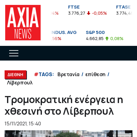
FTSEA
FTSE
FTASE
899,47
-0,04%
3.776,27
-0,05%
3.774,48
DOW JONES INDUS. AVG
S&P 500
NA
35.911,81
-0,56%
4.662,85
0,08%
14.
#
TAGS:
Βρετανία
επίθεση
ΔΙΕΘΝΗ
Λίβερπουλ
Τρομοκρατική ενέργεια η
χθεσινή στο Λίβερπουλ
15/11/2021, 15:40