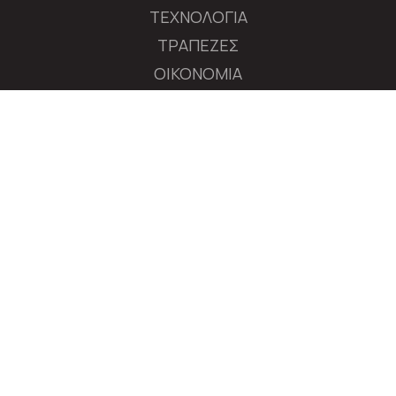
ΤΕΧΝΟΛΟΓΙΑ
ΤΡΑΠΕΖΕΣ
ΟΙΚΟΝΟΜΙΑ
ΔΙΕΘΝΕΙΣ ΑΓΟΡΕΣ
ΕΠΙΧΕΙΡΗΣΕΙΣ
ΧΡΗΜΑΤΙΣΤΗΡΙΟ
ΠΟΛΙΤΙΚΗ
ΔΙΕΘΝΗ
MEDIA
ΑΚΟΛΟΥΘΗΣΤΕ ΤΟ AXIANEWS.GR
|
Tαυτότητα
Όροι Χρήσης
Πολιτική Απορρήτου
© 2026 axianews.gr