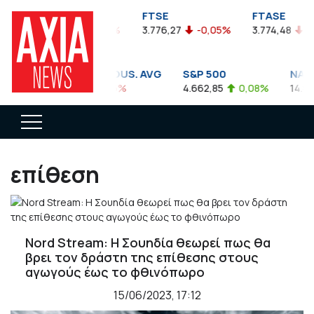
FTSEA
FTSE
FTASE
899,47
-0,04%
3.776,27
-0,05%
3.774,48
-0,10%
DOW JONES INDUS. AVG
S&P 500
NASDAQ C
35.911,81
-0,56%
4.662,85
0,08%
14.893,75
επίθεση
Nord Stream: Η Σουηδία θεωρεί πως θα
βρει τον δράστη της επίθεσης στους
αγωγούς έως το φθινόπωρο
15/06/2023, 17:12