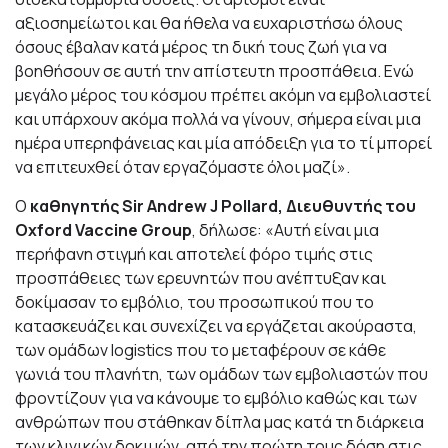
αξιοσημείωτοι και θα ήθελα να ευχαριστήσω όλους
όσους έβαλαν κατά μέρος τη δική τους ζωή για να
βοηθήσουν σε αυτή την απίστευτη προσπάθεια. Ενώ
μεγάλο μέρος του κόσμου πρέπει ακόμη να εμβολιαστεί
και υπάρχουν ακόμα πολλά να γίνουν, σήμερα είναι μια
ημέρα υπερηφάνειας και μία απόδειξη για το τί μπορεί
να επιτευχθεί όταν εργαζόμαστε όλοι μαζί».
Ο
καθηγητής Sir Andrew J Pollard, Διευθυντής του
Oxford Vaccine Group
, δήλωσε: «Αυτή είναι μια
περήφανη στιγμή και αποτελεί φόρο τιμής στις
προσπάθειες των ερευνητών που ανέπτυξαν και
δοκίμασαν το εμβόλιο, του προσωπικού που το
κατασκευάζει και συνεχίζει να εργάζεται ακούραστα,
των ομάδων logistics που το μεταφέρουν σε κάθε
γωνιά του πλανήτη, των ομάδων των εμβολιαστών που
φροντίζουν για να κάνουμε το εμβόλιο καθώς και των
ανθρώπων που στάθηκαν δίπλα μας κατά τη διάρκεια
των κλινικών δοκιμών, από την πρώτη τους δόση στις