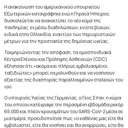
Η ανακοίνωση του αμερικανικού υπουργείου
Εξωτερικών καταγράφηκε ενώ η Γηραιά Ήπειρος
δυσκολεύεται να αναχαιτίσει το νέο κύμα της
πανδημίας, εν μέσω διαδηλώσεων, ενίοτε βίαιων,
ειδικά στην Ολλανδία, εναντίον των περιοριστικών
μέτρων για την προστασία της δημόσιας υγείας.
Τεκμηριώνοντας την απόφαση, τα ομοσπονδιακά
Κέντρα Ελέγχου και Πρόληψης Ασθενειών (CDC)
εξήγησαν ότι «ακόμα και πλήρως εμβολιασμένοι
ταξιδιώτες» μπορεί να μολυνθούν και να νοσήσουν
εξαιτίας της διασποράς παραλλαγμένων στελεχών του
ιού.
Ο υπουργός Υγείας της Γερμανίας, ο Γενς Σπαν, η χώρα
του οποίου κατέγραψε την περασμένη εβδομάδα ρεκόρ
65.000 και πλέον κρουσμάτων του SARS-CoV-2 μέσα σε
μια ημέρα, προειδοποίησε πως «ο καθένας μας είτε θα
εμβολιαστεί, είτε θα νοσήσει και θα αναρρώσει, είτε θα