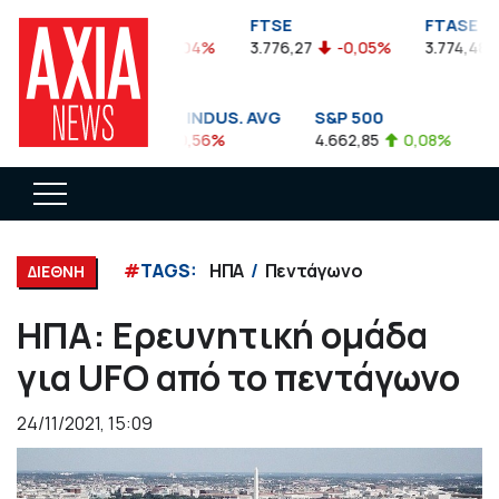
FTSEA
FTSE
FTASE
899,47
-0,04%
3.776,27
-0,05%
3.774,48
DOW JONES INDUS. AVG
S&P 500
NA
35.911,81
-0,56%
4.662,85
0,08%
14.8
#
TAGS:
ΗΠΑ
Πεντάγωνο
ΔΙΕΘΝΗ
ΗΠΑ: Ερευνητική ομάδα
για UFO από το πεντάγωνο
24/11/2021, 15:09