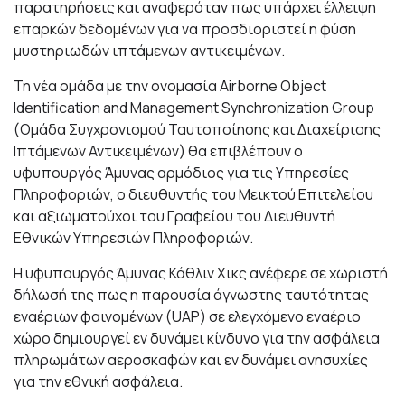
παρατηρήσεις και αναφερόταν πως υπάρχει έλλειψη
επαρκών δεδομένων για να προσδιοριστεί η φύση
μυστηριωδών ιπτάμενων αντικειμένων.
Τη νέα ομάδα με την ονομασία Airborne Object
Identification and Management Synchronization Group
(Ομάδα Συγχρονισμού Ταυτοποίησης και Διαχείρισης
Ιπτάμενων Αντικειμένων) θα επιβλέπουν ο
υφυπουργός Άμυνας αρμόδιος για τις Υπηρεσίες
Πληροφοριών, ο διευθυντής του Μεικτού Επιτελείου
και αξιωματούχοι του Γραφείου του Διευθυντή
Εθνικών Υπηρεσιών Πληροφοριών.
Η υφυπουργός Άμυνας Κάθλιν Χικς ανέφερε σε χωριστή
δήλωσή της πως η παρουσία άγνωστης ταυτότητας
εναέριων φαινομένων (UAP) σε ελεγχόμενο εναέριο
χώρο δημιουργεί εν δυνάμει κίνδυνο για την ασφάλεια
πληρωμάτων αεροσκαφών και εν δυνάμει ανησυχίες
για την εθνική ασφάλεια.