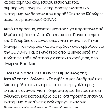
χώρες χαμηλού και μεσαίου εισοδήματος,
συμπεριλαμβανομένων περισσότερων από 175
εκατομμυρίων δόσεων που παραδόθηκαν σε 130 χώρες
μέσω του μηχανισμού COVAX.
Αυτό το ορόσημο, έρχεται μέσα σε λίγο παραπάνω από
18 μήνες αφότου η AstraZeneca και το Πανεπιστήμιο
της Οξφόρδης συνεργάστηκαν για την ανάπτυξη και
διανομή παγκοσμίως -χωρίς κέρδος- ενός εμβολίου για
την COVID-19, και σε λιγότερο από 12 μήνες μετά την
πρώτη του αδειοδότηση για έκτακτη χορήγηση, στο
Ηνωμένο Βασίλειο.
Ο
Pascal Soriot, Διευθύνων Σύμβουλος της
AstraZeneca
, δήλωσε: «Το εμβόλιό μας διαδραμάτισε
βασικό ρόλο στην αντιμετώπιση της μεγαλύτερης
έκτακτης ανάγκης για τη δημόσια υγεία. Εκτιμάται ότι
σώθηκαν ένα εκατομμύριο ζωές, ότι προελήφθησαν 50
εκατομμύρια μολύνσεις ενώ χορηγήθηκαν δύο
δισεκατομμύρια δόσεις. Οι αριθμοί είναι