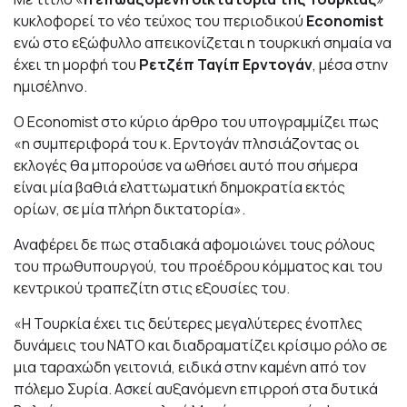
κυκλοφορεί το νέο τεύχος του περιοδικού
Economist
ενώ στο εξώφυλλο απεικονίζεται η τουρκική σημαία να
έχει τη μορφή του
Ρετζέπ Ταγίπ Ερντογάν
, μέσα στην
ημισέληνο.
Ο Economist στο κύριο άρθρο του υπογραμμίζει πως
«η συμπεριφορά του κ. Ερντογάν πλησιάζοντας οι
εκλογές θα μπορούσε να ωθήσει αυτό που σήμερα
είναι μία βαθιά ελαττωματική δημοκρατία εκτός
ορίων, σε μία πλήρη δικτατορία».
Αναφέρει δε πως σταδιακά αφομοιώνει τους ρόλους
του πρωθυπουργού, του προέδρου κόμματος και του
κεντρικού τραπεζίτη στις εξουσίες του.
«Η Τουρκία έχει τις δεύτερες μεγαλύτερες ένοπλες
δυνάμεις του ΝΑΤΟ και διαδραματίζει κρίσιμο ρόλο σε
μια ταραχώδη γειτονιά, ειδικά στην καμένη από τον
πόλεμο Συρία. Ασκεί αυξανόμενη επιρροή στα δυτικά