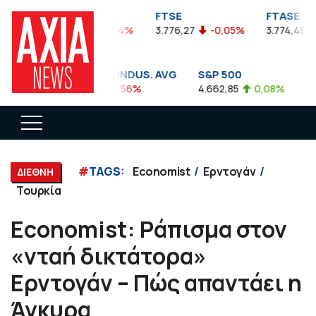
FTSEA
FTSE
FTASE
899,47
-0,04%
3.776,27
-0,05%
3.774,48
DOW JONES INDUS. AVG
S&P 500
NA
35.911,81
-0,56%
4.662,85
0,08%
14.
#
TAGS:
Economist
Ερντογάν
ΔΙΕΘΝΗ
Τουρκία
Economist: Ράπισμα στον
«νταή δικτάτορα»
Ερντογάν – Πώς απαντάει η
Άγκυρα