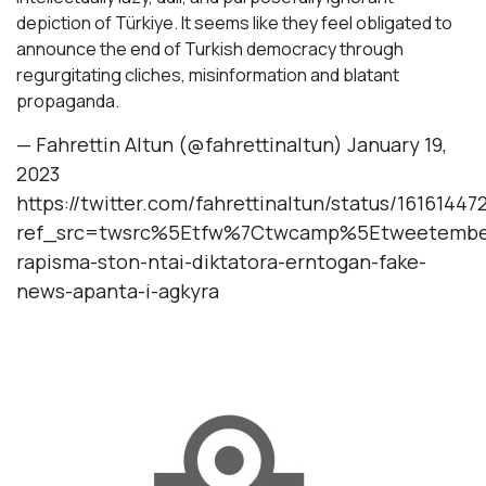
depiction of Türkiye. It seems like they feel obligated to
announce the end of Turkish democracy through
regurgitating cliches, misinformation and blatant
propaganda.
— Fahrettin Altun (@fahrettinaltun)
January 19,
2023
https://twitter.com/fahrettinaltun/status/1616144
ref_src=twsrc%5Etfw%7Ctwcamp%5Etweetembed
rapisma-ston-ntai-diktatora-erntogan-fake-
news-apanta-i-agkyra