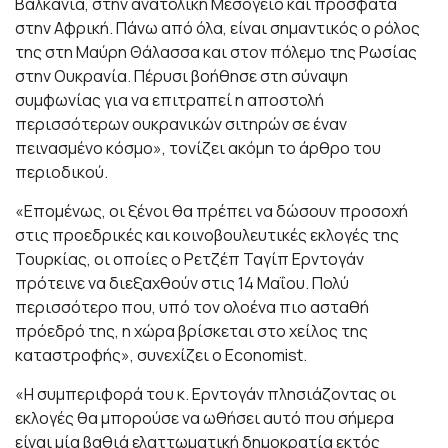
Βαλκάνια, στην ανατολική Μεσόγειο και πρόσφατα
στην Αφρική. Πάνω από όλα, είναι σημαντικός ο ρόλος
της στη Μαύρη Θάλασσα και στον πόλεμο της Ρωσίας
στην Ουκρανία. Πέρυσι βοήθησε στη σύναψη
συμφωνίας για να επιτραπεί η αποστολή
περισσότερων ουκρανικών σιτηρών σε έναν
πεινασμένο κόσμο», τονίζει ακόμη το άρθρο του
περιοδικού.
«Επομένως, οι ξένοι θα πρέπει να δώσουν προσοχή
στις προεδρικές και κοινοβουλευτικές εκλογές της
Τουρκίας, οι οποίες ο Ρετζέπ Ταγίπ Ερντογάν
πρότεινε να διεξαχθούν στις 14 Μαΐου. Πολύ
περισσότερο που, υπό τον ολοένα πιο ασταθή
πρόεδρό της, η χώρα βρίσκεται στο χείλος της
καταστροφής», συνεχίζει ο Economist.
«Η συμπεριφορά του κ. Ερντογάν πλησιάζοντας οι
εκλογές θα μπορούσε να ωθήσει αυτό που σήμερα
είναι μία βαθιά ελαττωματική δημοκρατία εκτός