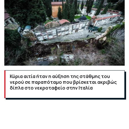
Κύρια αιτία ήταν η αύξηση της στάθμης του
νερού σε παραπόταμο που βρίσκεται ακριβώς
δίπλα στο νεκροταφείο στην Ιταλία
Εξαιτίας της συνεχιζόμενης κακοκαιρίας, στην
κωμόπολη Σαντ Άγκατα Ντέι Γκότι της Κάτω
Ιταλίας,
στην ευρύτερη περιφέρεια της Νάπολης, κατέρρευσε