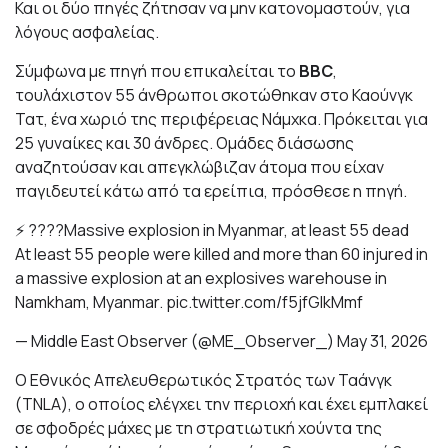
Και οι δύο πηγές ζήτησαν να μην κατονομαστούν, για
λόγους ασφαλείας.
Σύμφωνα με πηγή που επικαλείται το
BBC
,
τουλάχιστον 55 άνθρωποι σκοτώθηκαν στο Καούνγκ
Τατ, ένα χωριό της περιφέρειας Νάμχκα. Πρόκειται για
25 γυναίκες και 30 άνδρες. Ομάδες διάσωσης
αναζητούσαν και απεγκλώβιζαν άτομα που είχαν
παγιδευτεί κάτω από τα ερείπια, πρόσθεσε η πηγή.
⚡️ ????Massive explosion in Myanmar, at least 55 dead
At least 55 people were killed and more than 60 injured in
a massive explosion at an explosives warehouse in
Namkham, Myanmar.
pic.twitter.com/f5jfGlkMmf
— Middle East Observer (@ME_Observer_)
May 31, 2026
Ο Εθνικός Απελευθερωτικός Στρατός των Ταάνγκ
(TNLA), ο οποίος ελέγχει την περιοχή και έχει εμπλακεί
σε σφοδρές μάχες με τη στρατιωτική χούντα της