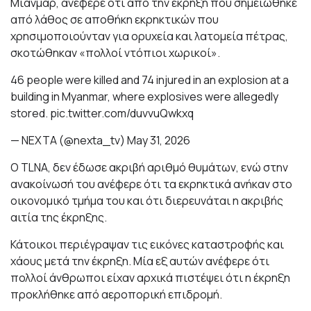
Μιανμάρ, ανέφερε ότι από την έκρηξη που σημειώθηκε
από λάθος σε αποθήκη εκρηκτικών που
χρησιμοποιούνταν για ορυχεία και λατομεία πέτρας,
σκοτώθηκαν «πολλοί ντόπιοι χωρικοί».
46 people were killed and 74 injured in an explosion at a
building in Myanmar, where explosives were allegedly
stored.
pic.twitter.com/duvvuQwkxq
— NEXTA (@nexta_tv)
May 31, 2026
Ο TLNA, δεν έδωσε ακριβή αριθμό θυμάτων, ενώ στην
ανακοίνωσή του ανέφερε ότι τα εκρηκτικά ανήκαν στο
οικονομικό τμήμα του και ότι διερευνάται η ακριβής
αιτία της έκρηξης.
Κάτοικοι περιέγραψαν τις εικόνες καταστροφής και
χάους μετά την έκρηξη. Μία εξ αυτών ανέφερε ότι
πολλοί άνθρωποι είχαν αρχικά πιστέψει ότι η έκρηξη
προκλήθηκε από αεροπορική επιδρομή.