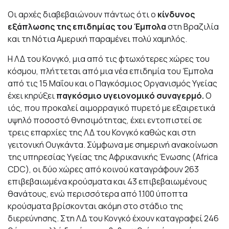
Οι αρχές διαβεβαιώνουν πάντως ότι ο
κίνδυνος
εξάπλωσης της επιδημίας του Έμπολα
στη Βραζιλία
και τη Νότια Αμερική παραμένει πολύ χαμηλός.
Η ΛΔ του Κονγκό, μια από τις φτωχότερες χώρες του
κόσμου, πλήττεται από μια νέα επιδημία του Έμπολα
από τις 15 Μαΐου και ο Παγκόσμιος Οργανισμός Υγείας
έχει κηρύξει
παγκόσμιο υγειονομικό συναγερμό.
Ο
ιός, που προκαλεί αιμορραγικό πυρετό με εξαιρετικά
υψηλό ποσοστό θνησιμότητας, έχει εντοπιστεί σε
τρεις επαρχίες της ΛΔ του Κονγκό καθώς και στη
γειτονική Ουγκάντα. Σύμφωνα με σημερινή ανακοίνωση
της υπηρεσίας Υγείας της Αφρικανικής Ένωσης (Africa
CDC), οι δύο χώρες από κοινού καταγράφουν 263
επιβεβαιωμένα κρούσματα και 43 επιβεβαιωμένους
θανάτους, ενώ περισσότερα από 1.100 ύποπτα
κρούσματα βρίσκονται ακόμη στο στάδιο της
διερεύνησης. Στη ΛΔ του Κονγκό έχουν καταγραφεί 246