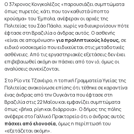
Ο 37χρονος Κονγκολέζος «παρουσιάζει συμπτώματα
όπως πυρετός, κάτι που τον καθιστά ύποπτο
κρούσμα» του Έμπολα, ανέφεραν οι αρχές της
Πολιτείας του Σάο Πάολο, χωρίς να διευκρινίσουν πότε
έφτασε στη Βραζιλία ο άνδρας αυτός. Ο ασθενής
«είναι σε απομόνωση»
για προληπτικούς λόγους,
σε
ειδικό νοσοκομείο που ειδικεύεται στις μεταδοτικές
ασθένειες. Από τις εργαστηριακές εξετάσεις δεν έχει
επιβεβαιωθεί ακόμη αν πάσχει από τον ιό, όμως οι
αναλύσεις συνεχίζονται.
Στο Ρίο ντε Τζανέιρο, η τοπική Γραμματεία Υγείας της
Πολιτείας ανακοίνωσε επίσης ότι τέθηκε σε καραντίνα
ένας άνδρας από την Ουγκάντα που έφτασε στη
Βραζιλία στις 22 Μαΐου και εμφανίζει συμπτώματα
όπως «βήχα, ρίγη και διάρροια». Ο δήμος της πόλης
ανέφερε στο Γαλλικό Πρακτορείο ότι ο άνδρας αυτός
πάσχει από ελονοσία,
όμως η περίπτωσή του
«εξετάζεται ακόμη».