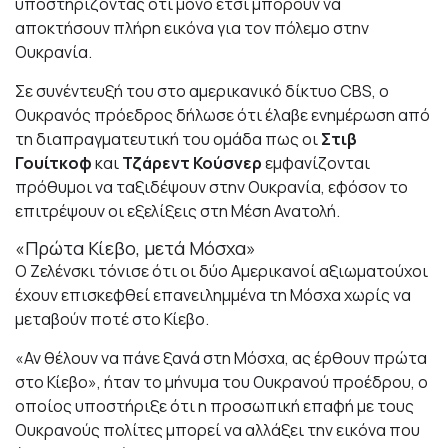
υποστηρίζοντας ότι μόνο έτσι μπορούν να
αποκτήσουν πλήρη εικόνα για τον πόλεμο στην
Ουκρανία.
Σε συνέντευξή του στο αμερικανικό δίκτυο CBS, ο
Ουκρανός πρόεδρος δήλωσε ότι έλαβε ενημέρωση από
τη διαπραγματευτική του ομάδα πως οι
Στιβ
Γουίτκοφ
και
Τζάρεντ Κούσνερ
εμφανίζονται
πρόθυμοι να ταξιδέψουν στην Ουκρανία, εφόσον το
επιτρέψουν οι εξελίξεις στη Μέση Ανατολή.
«Πρώτα Κίεβο, μετά Μόσχα»
Ο Ζελένσκι τόνισε ότι οι δύο Αμερικανοί αξιωματούχοι
έχουν επισκεφθεί επανειλημμένα τη Μόσχα χωρίς να
μεταβούν ποτέ στο Κίεβο.
«Αν θέλουν να πάνε ξανά στη Μόσχα, ας έρθουν πρώτα
στο Κίεβο», ήταν το μήνυμα του Ουκρανού προέδρου, ο
οποίος υποστήριξε ότι η προσωπική επαφή με τους
Ουκρανούς πολίτες μπορεί να αλλάξει την εικόνα που