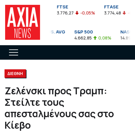
FTSEA
FTSE
FTASE
899,47
-0,04%
3.776,27
-0,05%
3.774,48
-0,10%
DOW JONES INDUS. AVG
S&P 500
NASDAQ 
35.911,81
-0,56%
4.662,85
0,08%
14.893,75
ΔΙΕΘΝΗ
Ζελένσκι προς Τραμπ:
Στείλτε τους
απεσταλμένους σας στο
Κίεβο