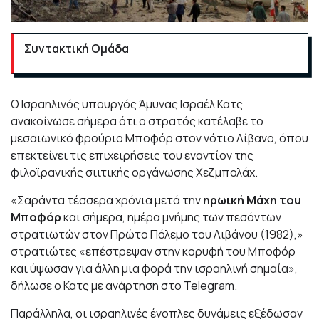
Συντακτική Ομάδα
Ο Ισραηλινός υπουργός Άμυνας Ισραέλ Κατς
ανακοίνωσε σήμερα ότι ο στρατός κατέλαβε το
μεσαιωνικό φρούριο Μποφόρ στον νότιο Λίβανο, όπου
επεκτείνει τις επιχειρήσεις του εναντίον της
φιλοϊρανικής σιιτικής οργάνωσης Χεζμπολάχ.
«Σαράντα τέσσερα χρόνια μετά την
ηρωική Μάχη του
Μποφόρ
και σήμερα, ημέρα μνήμης των πεσόντων
στρατιωτών στον Πρώτο Πόλεμο του Λιβάνου (1982),»
στρατιώτες «επέστρεψαν στην κορυφή του Μποφόρ
και ύψωσαν για άλλη μια φορά την ισραηλινή σημαία»,
δήλωσε ο Κατς με ανάρτηση στο Telegram.
Παράλληλα, οι ισραηλινές ένοπλες δυνάμεις εξέδωσαν