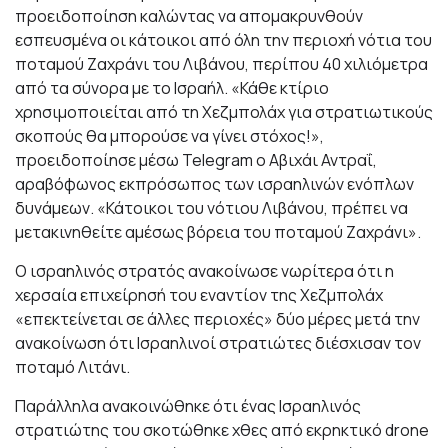
προειδοποίηση καλώντας να απομακρυνθούν
εσπευσμένα οι κάτοικοι από όλη την περιοχή νότια του
ποταμού Ζαχράνι του Λιβάνου, περίπου 40 χιλιόμετρα
από τα σύνορα με το Ισραήλ. «Κάθε κτίριο
χρησιμοποιείται από τη Χεζμπολάχ για στρατιωτικούς
σκοπούς θα μπορούσε να γίνει στόχος!»,
προειδοποίησε μέσω Telegram ο Αβιχάι Αντραΐ,
αραβόφωνος εκπρόσωπος των ισραηλινών ενόπλων
δυνάμεων. «Κάτοικοι του νότιου Λιβάνου, πρέπει να
μετακινηθείτε αμέσως βόρεια του ποταμού Ζαχράνι».
Ο ισραηλινός στρατός ανακοίνωσε νωρίτερα ότι η
χερσαία επιχείρησή του εναντίον της Χεζμπολάχ
«επεκτείνεται σε άλλες περιοχές» δύο μέρες μετά την
ανακοίνωση ότι Ισραηλινοί στρατιώτες διέσχισαν τον
ποταμό Λιτάνι.
Παράλληλα ανακοινώθηκε ότι ένας Ισραηλινός
στρατιώτης του σκοτώθηκε χθες από εκρηκτικό drone