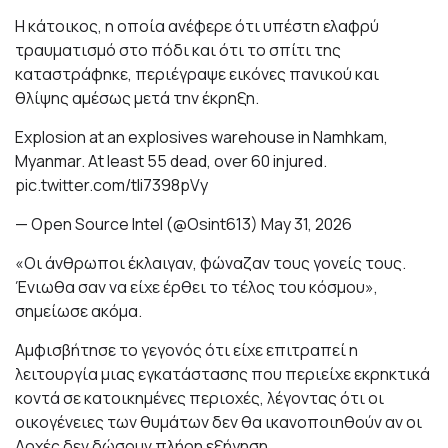
Η κάτοικος, η οποία ανέφερε ότι υπέστη ελαφρύ
τραυματισμό στο πόδι και ότι το σπίτι της
καταστράφηκε, περιέγραψε εικόνες πανικού και
θλίψης αμέσως μετά την έκρηξη.
Explosion at an explosives warehouse in Namhkam,
Myanmar. At least 55 dead, over 60 injured.
pic.twitter.com/tli7398pVy
— Open Source Intel (@Osint613)
May 31, 2026
«Οι άνθρωποι έκλαιγαν, φώναζαν τους γονείς τους.
Ένιωθα σαν να είχε έρθει το τέλος του κόσμου»,
σημείωσε ακόμα.
Αμφισβήτησε το γεγονός ότι είχε επιτραπεί η
λειτουργία μιας εγκατάστασης που περιείχε εκρηκτικά
κοντά σε κατοικημένες περιοχές, λέγοντας ότι οι
οικογένειες των θυμάτων δεν θα ικανοποιηθούν αν οι
Αρχές δεν δώσουν πλήρη εξήγηση.