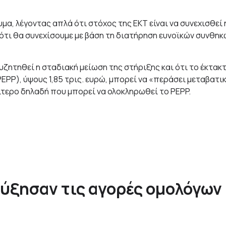
μα, λέγοντας απλά ότι στόχος της ΕΚΤ είναι να συνεχισθεί 
 ότι θα συνεχίσουμε με βάση τη διατήρηση ευνοϊκών συνθηκ
υζητηθεί η σταδιακή μείωση της στήριξης και ότι το έκτακ
PP), ύψους 1,85 τρις. ευρώ, μπορεί να «περάσει μεταβατι
ρίτερο δηλαδή που μπορεί να ολoκληρωθεί το PEPP.
 αύξησαν τις αγορές ομολόγων