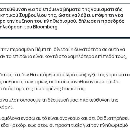
κατεύθυνση για τα επόμενα βήματα της νομισματικής
κητικού Συμβουλίου της, ώστε να λάβει υπόψη τη νέα
οβαρά την αύξηση του πληθωρισμού, δήλωσε η πρόεδρός
τηλεόραση του Bloomberg.
 την περασμένη Πέμπτη, δίνεται η δυνατότητα σε αυτή να
ν τα επιτόκια είναι κοντά στο χαμηλότερο επίπεδό τους,
νδυτές ότι δεν θα υπάρξει πρόωρη σύσφιγξη της νομισματι
ις αυξήσεις των τιμών, οι οποίες κινήθηκαν σε επίπεδα
ρο διάστημα της περασμένης δεκαετίας.
α να υλοποιήσουμε τη δέσμευσή μας, η κατεύθυνση της
κάρντ.
ι ομόλογα ενόσω αυτό είναι αναγκαίο και ότι θα διατηρήσει
εδα - ρεκόρ, έως ότου οι προοπτικές για τον πληθωρισμό