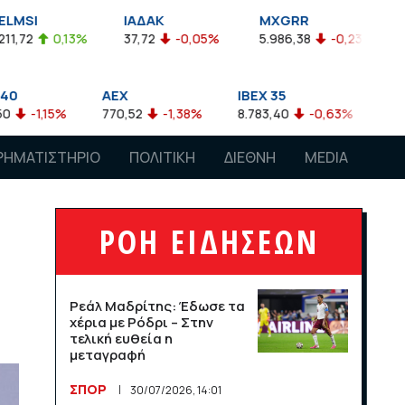
ΙΑΔΑΚ
MXGRR
ΣΑΓΔ
%
37,72
-0,05%
5.986,38
-0,23%
2.924,61
-0
AEX
IBEX 35
ATX
770,52
-1,38%
8.783,40
-0,63%
4.007,68
-0,5
ΡΗΜΑΤΙΣΤΗΡΙΟ
ΠΟΛΙΤΙΚΗ
ΔΙΕΘΝΗ
MEDIA
ΡΟΗ ΕΙΔΗΣΕΩΝ
Ρεάλ Μαδρίτης: Έδωσε τα
χέρια με Ρόδρι – Στην
τελική ευθεία η
μεταγραφή
ΣΠΟΡ
30/07/2026, 14:01