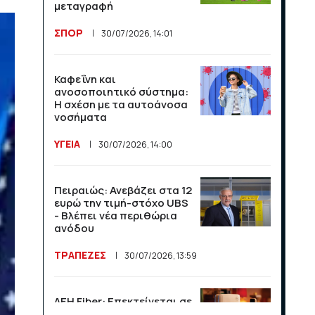
μεταγραφή
Νορβηγίας
ΣΠΟΡ
ΣΠΟΡ
30/07/2026, 14:01
13/07/2026, 13:50
Τουρισμός: Διψήφια
άνοδος σε αφίξεις και
έσοδα το πρώτο
Καφεΐνη και
πεντάμηνο
Η Παραγουανή
ανοσοποιητικό σύστημα:
γερουσιαστής απειλεί με
Η σχέση με τα αυτοάνοσα
μήνυση τον Κιλιάν Εμπαπέ
ΟΙΚΟΝΟΜΙΑ
21/07/2026, 12:34
νοσήματα
ΣΠΟΡ
08/07/2026, 14:15
ΥΓΕΙΑ
30/07/2026, 14:00
Οι ΗΠΑ κλιμακώνουν τη
σύγκρουση με το Διεθνές
Ποινικό Δικαστήριο
Πειραιώς: Ανεβάζει στα 12
ευρώ την τιμή-στόχο UBS
ΔΙΕΘΝΗ
16/07/2026, 11:10
- Βλέπει νέα περιθώρια
ανόδου
120 εκατομμύρια και ένα
ΤΡΑΠΕΖΕΣ
30/07/2026, 13:59
μπλε τικ: η Ευρώπη δείχνει
στον Μασκ τη ρυθμιστική
της δύναμη
ΔΕΗ Fiber: Επεκτείνεται σε
15 νέες περιοχές σε Αττική