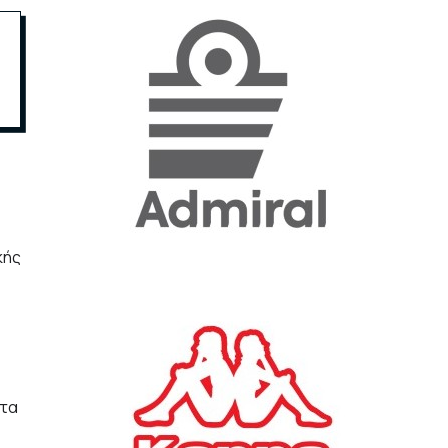
«Η ακρίβεια «γονατίζει»
την κοινωνία - Νέα μεγάλη
έρευνα της Pulse για το
Ε.Ε.Α.
ΟΙΚΟΝΟΜΙΑ
23/07/2026, 12:50
Aktor: Δεν θα γίνουν
δεκτές προσφορές κάτω
των 11,25 ευρώ στην
κής
αύξηση κεφαλαίου
ΕΠΙΧΕΙΡΗΣΕΙΣ
22/07/2026, 12:12
Κ. Πιερρακάκης: Νέα
εποχή για το Ολυμπιακό
 τα
Κωπηλατοδρόμιο - Η
δημόσια περιουσία είναι
περιουσία όλων των