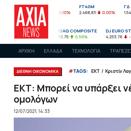
FTASE
FT40M
ΓΔ
3.774,48
-0,10%
2.468,83
0,00%
1.545,63
-0,0
NASDAQ COMPOSITE
DJ EURO STOXX 50 €
0,08%
14.893,75
0,59%
4.253,76
-1,13%
ΑΡΧΙΚΗ
ΕΛΛΑΔΑ
ΤΕΧΝΟΛΟΓΙΑ
ΤΡΑΠΕΖΕ
#
TAGS:
ΕΚΤ
Κριστίν Λα
ΔΙΕΘΝΗ ΟΙΚΟΝΟΜΙΚΑ
ΕΚΤ: Μπορεί να υπάρξει 
ομολόγων
12/07/2021, 14:33