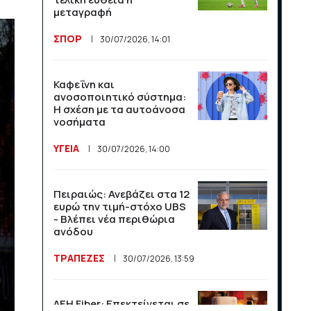
άνοδος σε αφίξεις και
μεταγραφή
έσοδα το πρώτο
πεντάμηνο
ΣΠΟΡ
30/07/2026, 14:01
ΟΙΚΟΝΟΜΙΑ
21/07/2026, 12:34
Καφεΐνη και
ανοσοποιητικό σύστημα:
Οι ΗΠΑ κλιμακώνουν τη
Η σχέση με τα αυτοάνοσα
σύγκρουση με το Διεθνές
νοσήματα
Ποινικό Δικαστήριο
ΥΓΕΙΑ
30/07/2026, 14:00
ΔΙΕΘΝΗ
16/07/2026, 11:10
Πειραιώς: Ανεβάζει στα 12
120 εκατομμύρια και ένα
ευρώ την τιμή-στόχο UBS
μπλε τικ: η Ευρώπη δείχνει
- Βλέπει νέα περιθώρια
στον Μασκ τη ρυθμιστική
ανόδου
της δύναμη
ΤΡΑΠΕΖΕΣ
30/07/2026, 13:59
ΔΙΕΘΝΗ
16/07/2026, 11:09
ΔΕΗ Fiber: Επεκτείνεται σε
Η κλήρωση της Super