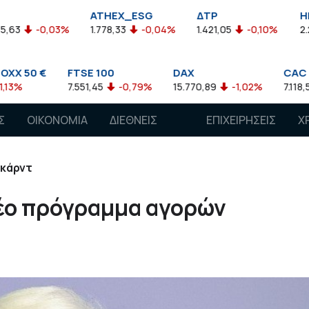
ATHEX_ESG
ΔΤΡ
HELMSI
3%
1.778,33
-0,04%
1.421,05
-0,10%
2.211,72
0,13
FTSE 100
DAX
CAC 40
7.551,45
-0,79%
15.770,89
-1,02%
7.118,50
-1,15%
Σ
ΟΙΚΟΝΟΜΙΑ
ΔΙΕΘΝΕΙΣ
ΕΠΙΧΕΙΡΗΣΕΙΣ
Χ
ΑΓΟΡΕΣ
γκάρντ
νέο πρόγραμμα αγορών