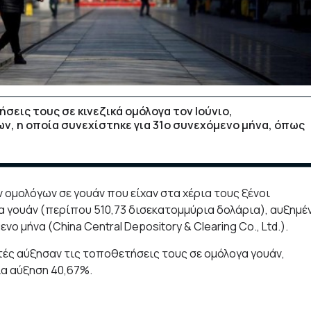
εις τους σε κινεζικά ομόλογα τον Ιούνιο,
ν, η οποία συνεχίστηκε για 31ο συνεχόμενο μήνα, όπως
ών ομολόγων σε γουάν που είχαν στα χέρια τους ξένοι
α γουάν (περίπου 510,73 δισεκατομμύρια δολάρια), αυξημέ
 μήνα (China Central Depository & Clearing Co., Ltd.).
τές αύξησαν τις τοποθετήσεις τους σε ομόλογα γουάν,
ια αύξηση 40,67%.