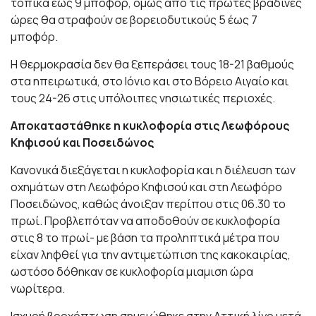
τοπικά έως 9 μποφόρ, όμως από τις πρώτες βραδινές
ώρες θα στραφούν σε βορειοδυτικούς 5 έως 7
μποφόρ.
Η θερμοκρασία δεν θα ξεπεράσει τους 18-21 βαθμούς
στα ηπειρωτικά, στο Ιόνιο και στο Βόρειο Αιγαίο και
τους 24-26 στις υπόλοιπες νησιωτικές περιοχές.
Αποκαταστάθηκε η κυκλοφορία στις Λεωφόρους
Κηφισού και Ποσειδώνος
Κανονικά διεξάγεται η κυκλοφορία και η διέλευση των
οχημάτων στη Λεωφόρο Κηφισού και στη Λεωφόρο
Ποσειδώνος, καθώς άνοιξαν περίπου στις 06.30 το
πρωί. Προβλεπόταν να αποδοθούν σε κυκλοφορία
στις 8 το πρωί- με βάση τα προληπτικά μέτρα που
είχαν ληφθεί για την αντιμετώπιση της κακοκαιρίας,
ωστόσο δόθηκαν σε κυκλοφορία μιαμιση ώρα
νωρίτερα.