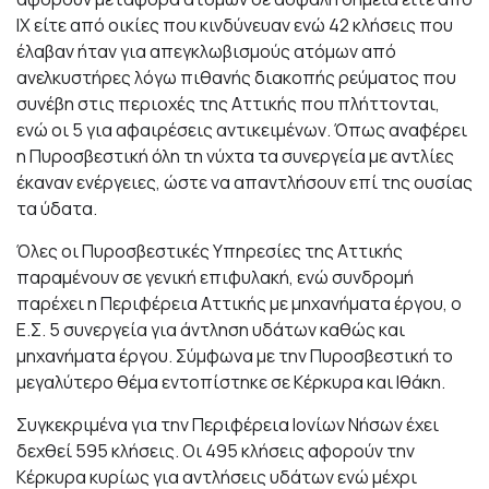
ΙΧ είτε από οικίες που κινδύνευαν ενώ 42 κλήσεις που
έλαβαν ήταν για απεγκλωβισμούς ατόμων από
ανελκυστήρες λόγω πιθανής διακοπής ρεύματος που
συνέβη στις περιοχές της Αττικής που πλήττονται,
ενώ οι 5 για αφαιρέσεις αντικειμένων. Όπως αναφέρει
η Πυροσβεστική όλη τη νύχτα τα συνεργεία με αντλίες
έκαναν ενέργειες, ώστε να απαντλήσουν επί της ουσίας
τα ύδατα.
Όλες οι Πυροσβεστικές Υπηρεσίες της Αττικής
παραμένουν σε γενική επιφυλακή, ενώ συνδρομή
παρέχει η Περιφέρεια Αττικής με μηχανήματα έργου, ο
Ε.Σ. 5 συνεργεία για άντληση υδάτων καθώς και
μηχανήματα έργου. Σύμφωνα με την Πυροσβεστική το
μεγαλύτερο θέμα εντοπίστηκε σε Κέρκυρα και Ιθάκη.
Συγκεκριμένα για την Περιφέρεια Ιονίων Νήσων έχει
δεχθεί 595 κλήσεις. Οι 495 κλήσεις αφορούν την
Κέρκυρα κυρίως για αντλήσεις υδάτων ενώ μέχρι