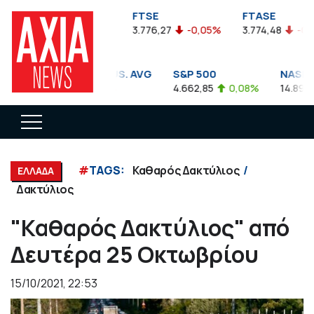
FTSEA
FTSE
FTASE
899,47
-0,04%
3.776,27
-0,05%
3.774,48
-0,10%
DOW JONES INDUS. AVG
S&P 500
NASDAQ 
35.911,81
-0,56%
4.662,85
0,08%
14.893,75
#
TAGS:
Καθαρός Δακτύλιος
ΕΛΛΑΔΑ
Δακτύλιος
"Καθαρός Δακτύλιος" από
Δευτέρα 25 Οκτωβρίου
15/10/2021, 22:53