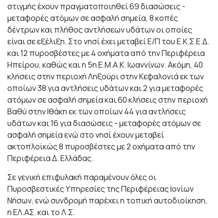
στιγμής έχουν πραγματοποιηθεί 69 διασώσεις -
μεταφορές ατόμων σε ασφαλή σημεία, 8 κοπές
δέντρων και πλήθος αντλήσεων υδάτων οι οποίες
είναι σε εξέλιξη. Στο νησί έχει μεταβεί Ε/Π του Ε.Κ.Σ.Ε.Δ.
και 12 πυροσβέστες με 4 οχήματα από την Περιφέρεια
Ηπείρου, καθώς και η 5η Ε.Μ.Α.Κ. Ιωαννίνων. Ακόμη, 40
κλήσεις στην περιοχή Ληξούρι στην Κεφαλονιά εκ των
οποίων 38 για αντλήσεις υδάτων και 2 για μεταφορές
ατόμων σε ασφαλή σημεία και 60 κλήσεις στην περιοχή
Βαθύ στην Ιθάκη εκ των οποίων 44 για αντλήσεις
υδάτων και 16 για διασώσεις - μεταφορές ατόμων σε
ασφαλή σημεία ενώ στο νησί έχουν μεταβεί
ακτοπλοϊκώς 8 πυροσβέστες με 2 οχήματα από την
Περιφέρεια Δ. Ελλάδας.
Σε γενική επιφυλακή παραμένουν όλες οι
Πυροσβεστικές Υπηρεσίες της Περιφέρειας Ιονίων
Νήσων, ενώ συνδρομή παρέχει η τοπική αυτοδιοίκηση,
η ΕΛ.ΑΣ. και το Λ.Σ.