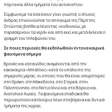
πόρτα και άλλα τμήματα του αυτοκινήτου.
Σύμφωνα με τα όσα έχουν γίνει γνωστά, ο άτυχος
άνδρας επικοινώνησε το απόγευμα της Πέμπτης
ζητώντας βοήθεια λέγοντας «κινδυνεύω, με
παρασέρνουν τα νερά» και από εκεί και μετά έκλεισε η
γραμμή του τηλεφώνου του.
Σε ποιες περιοχές θα εκδηλωθούν έντονα καιρικά
φαινόμενα σήμερα
Βροχές και καταιγίδες αναμένονται από την
κακοκαιρία «Μπάλλος» κατά το υπόλοιπο της
σημερινής μέρας, οι οποίες που θα είναι ισχυρότερες
στη Θράκη, στη Μακεδονία, στη Στερεά, στην
Πελοπόννησο, στο Νότιο Ιόνιο και στο Βόρειο και
Ανατολικό Αιγαίο. Τα φαινόμενα σταδιακά θα
περιοριστούν κατά κύριο λόγο στα βόρεια και δυτικά
τμήματα της χώρας.