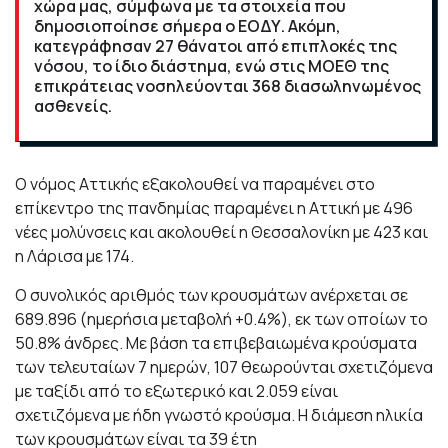
χώρα μας, σύμφωνα με τα στοιχεία που
δημοσιοποίησε σήμερα ο ΕΟΔΥ. Ακόμη,
κατεγράφησαν 27 θάνατοι από επιπλοκές της
νόσου, το ίδιο διάστημα, ενώ στις ΜΟΕΘ της
επικράτειας νοσηλεύονται 368 διασωληνωμένος
ασθενείς.
Ο νόμος Αττικής εξακολουθεί να παραμένει στο
επίκεντρο της πανδημίας παραμένει η Αττική με 496
νέες μολύνσεις και ακολουθεί η Θεσσαλονίκη με 423 και
η Λάρισα με 174.
Ο συνολικός αριθμός των κρουσμάτων ανέρχεται σε
689.896 (ημερήσια μεταβολή +0.4%), εκ των οποίων το
50.8% άνδρες. Με βάση τα επιβεβαιωμένα κρούσματα
των τελευταίων 7 ημερών, 107 θεωρούνται σχετιζόμενα
με ταξίδι από το εξωτερικό και 2.059 είναι
σχετιζόμενα με ήδη γνωστό κρούσμα. Η διάμεση ηλικία
των κρουσμάτων είναι τα 39 έτη