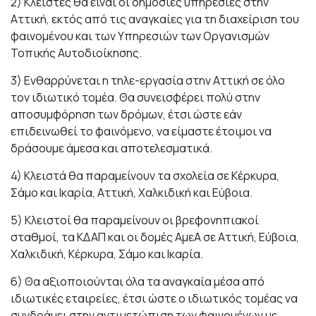
2) Kλειστές θα είναι οι δημόσιες υπηρεσίες στην
Αττική, εκτός από τις αναγκαίες για τη διαχείριση του
φαινομένου και των Υπηρεσιών των Οργανισμών
Τοπικής Αυτοδιοίκησης.
3) Ενθαρρύνεται η τηλε-εργασία στην Αττική σε όλο
τον ιδιωτικό τομέα. Θα συνεισφέρει πολύ στην
αποσυμφόρηση των δρόμων, έτσι ώστε εάν
επιδεινωθεί το φαινόμενο, να είμαστε έτοιμοι να
δράσουμε άμεσα και αποτελεσματικά.
4) Κλειστά θα παραμείνουν τα σχολεία σε Κέρκυρα,
Σάμο και Ικαρία, Αττική, Χαλκιδική και Εύβοια.
5) Κλειστοί θα παραμείνουν οι βρεφονηπιακοί
σταθμοί, τα ΚΔΑΠ και οι δομές ΑμεΑ σε Αττική, Εύβοια,
Χαλκιδική, Κέρκυρα, Σάμο και Ικαρία.
6) Θα αξιοποιούνται όλα τα αναγκαία μέσα από
ιδιωτικές εταιρείες, έτσι ώστε ο ιδιωτικός τομέας να
συνδράμει στην αντιμετώπιση των φαινομένων με