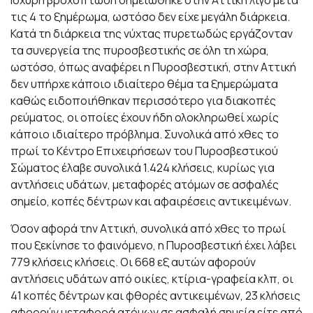
Ισχυρή βροχόπτωση σημειώθηκε στην Αττική λίγο μετά
τις 4 το ξημέρωμα, ωστόσο δεν είχε μεγάλη διάρκεια.
Κατά τη διάρκεια της νύχτας πυρετωδώς εργάζονταν
τα συνεργεία της πυροσβεστικής σε όλη τη χώρα,
ωστόσο, όπως αναφέρει η Πυροσβεστική, στην Αττική
δεν υπήρχε κάποιο ιδιαίτερο θέμα τα ξημερώματα
καθώς ειδοποιήθηκαν περισσότερο για διακοπές
ρεύματος, οι οποίες έχουν ήδη ολοκληρωθεί χωρίς
κάποιο ιδιαίτερο πρόβλημα. Συνολικά από χθες το
πρωί το Κέντρο Επιχειρήσεων του Πυροσβεστικού
Σώματος έλαβε συνολικά 1.424 κλήσεις, κυρίως για
αντλήσεις υδάτων, μεταφορές ατόμων σε ασφαλές
σημείο, κοπές δέντρων και αφαιρέσεις αντικειμένων.
Όσον αφορά την Αττική, συνολικά από χθες το πρωί
που ξεκίνησε το φαινόμενο, η Πυροσβεστική έχει λάβει
779 κλήσεις κλήσεις. Οι 668 εξ αυτών αφορούν
αντλήσεις υδάτων από οικίες, κτίρια-γραφεία κλπ, οι
41 κοπές δέντρων και φθορές αντικειμένων, 23 κλήσεις
αφορούν μεταφορά ατόμων σε ασφαλή σημεία είτε από