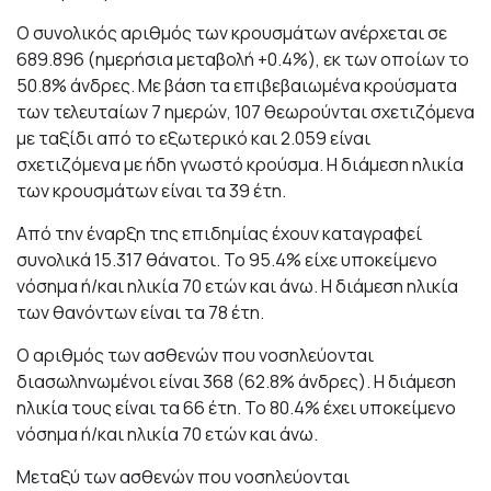
Ο συνολικός αριθμός των κρουσμάτων ανέρχεται σε
689.896 (ημερήσια μεταβολή +0.4%), εκ των οποίων το
50.8% άνδρες. Με βάση τα επιβεβαιωμένα κρούσματα
των τελευταίων 7 ημερών, 107 θεωρούνται σχετιζόμενα
με ταξίδι από το εξωτερικό και 2.059 είναι
σχετιζόμενα με ήδη γνωστό κρούσμα. Η διάμεση ηλικία
των κρουσμάτων είναι τα 39 έτη.
Από την έναρξη της επιδημίας έχουν καταγραφεί
συνολικά 15.317 θάνατοι. Το 95.4% είχε υποκείμενο
νόσημα ή/και ηλικία 70 ετών και άνω. Η διάμεση ηλικία
των θανόντων είναι τα 78 έτη.
Ο αριθμός των ασθενών που νοσηλεύονται
διασωληνωμένοι είναι 368 (62.8% άνδρες). Η διάμεση
ηλικία τους είναι τα 66 έτη. To 80.4% έχει υποκείμενο
νόσημα ή/και ηλικία 70 ετών και άνω.
Μεταξύ των ασθενών που νοσηλεύονται