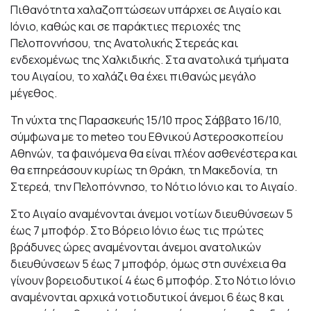
Πιθανότητα χαλαζοπτώσεων υπάρχει σε Αιγαίο και
Ιόνιο, καθώς και σε παράκτιες περιοχές της
Πελοποννήσου, της Ανατολικής Στερεάς και
ενδεχομένως της Χαλκιδικής. Στα ανατολικά τμήματα
του Αιγαίου, το χαλάζι θα έχει πιθανώς μεγάλο
μέγεθος.
Τη νύχτα της Παρασκευής 15/10 προς Σάββατο 16/10,
σύμφωνα με το meteo του Εθνικού Αστεροσκοπείου
Αθηνών, τα φαινόμενα θα είναι πλέον ασθενέστερα και
θα επηρεάσουν κυρίως τη Θράκη, τη Μακεδονία, τη
Στερεά, την Πελοπόννησο, το Νότιο Ιόνιο και το Αιγαίο.
Στο Αιγαίο αναμένονται άνεμοι νοτίων διευθύνσεων 5
έως 7 μποφόρ. Στο Βόρειο Ιόνιο έως τις πρώτες
βράδυνες ώρες αναμένονται άνεμοι ανατολικών
διευθύνσεων 5 έως 7 μποφόρ, όμως στη συνέχεια θα
γίνουν βορειοδυτικοί 4 έως 6 μποφόρ. Στο Νότιο Ιόνιο
αναμένονται αρχικά νοτιοδυτικοί άνεμοι 6 έως 8 και