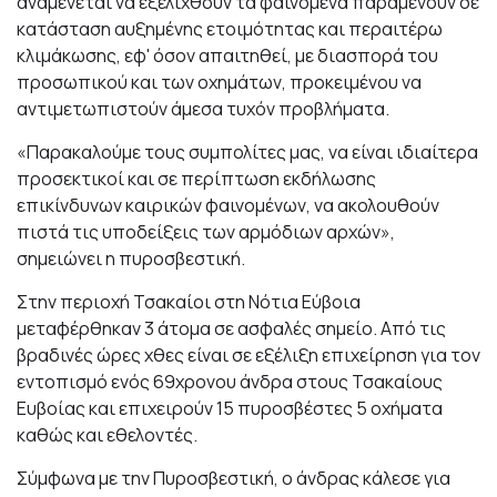
αναμένεται να εξελιχθούν τα φαινόμενα παραμένουν σε
κατάσταση αυξημένης ετοιμότητας και περαιτέρω
κλιμάκωσης, εφ' όσον απαιτηθεί, με διασπορά του
προσωπικού και των οχημάτων, προκειμένου να
αντιμετωπιστούν άμεσα τυχόν προβλήματα.
«Παρακαλούμε τους συμπολίτες μας, να είναι ιδιαίτερα
προσεκτικοί και σε περίπτωση εκδήλωσης
επικίνδυνων καιρικών φαινομένων, να ακολουθούν
πιστά τις υποδείξεις των αρμόδιων αρχών»,
σημειώνει η πυροσβεστική.
Στην περιοχή Τσακαίοι στη Νότια Εύβοια
μεταφέρθηκαν 3 άτομα σε ασφαλές σημείο. Από τις
βραδινές ώρες χθες είναι σε εξέλιξη επιχείρηση για τον
εντοπισμό ενός 69χρονου άνδρα στους Τσακαίους
Ευβοίας και επιχειρούν 15 πυροσβέστες 5 οχήματα
καθώς και εθελοντές.
Σύμφωνα με την Πυροσβεστική, ο άνδρας κάλεσε για