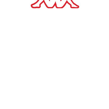
#
TAGS:
ΕΟΔΥ
Κορωνοϊός
ΕΛΛΑΔΑ
ΕΟΔΥ: 2.313 κρούσματα, 30
θάνατοι, 361
διασωληνωμένοι,, 319
ανεμβολίαστοι