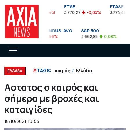
FTSEA
FTSE
FTASE
899,47
-0,04%
3.776,27
-0,05%
3.774,48
-
DOW JONES INDUS. AVG
S&P 500
NAS
35.911,81
-0,56%
4.662,85
0,08%
14.89
#
TAGS:
καιρός
Ελλάδα
ΕΛΛΑΔΑ
Αστατος ο καιρός και
σήμερα με βροχές και
καταιγίδες
18/10/2021, 10:53