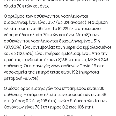
ηλικία 70 ετών και άνω.
Ο αριθμός των ασθενών που νοσηλεύονται
διασωληνωμένοι είναι 357 (63,0% άνδρες). Η διάμεση
ηλικία τους είναι 66 έτη. To 81,2% έχει υποκείμενο
νόσημα ή/και ηλικία 70 ετών και άνω. Μεταξύ των
ασθενών που νοσηλεύονται διασωληνωμένοι, 314
(87,96%) είναι ανεμβολίαστοι ή μερικώς εμβολιασμένοι
και 43 (12,04%) είναι πλήρως εμβολιασμένοι. Από την
αρχή της πανδημίας έχουν εξέλθει από τις ΜΕΘ 3.243
ασθενείς. Οι εισαγωγές νέων ασθενών Covid-19 στα
νοσοκομεία της επικράτειας είναι 192 (ημερήσια
μεταβολή -8,57%).
Ο μέσος όρος εισαγωγών του επταημέρου είναι 200
ασθενείς. Η διάμεση ηλικία των κρουσμάτων είναι 39
έτη (εύρος 0.2 έως 106 έτη), ενώ η διάμεση ηλικία των
θανόντων είναι 78 έτη (εύρος 0.2 έως 106 έτη).