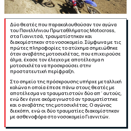
Δύο θεατές που παρακολουθούσαν τον αγώνα
του Πανελλήνιου Πρωταθλήματος Motocross,
στα Γιαννιτσά, τραυματίστηκαν και
διακομίστηκαν στο νοσοκομείο. Σύμφωνα με τις
πρώτες πληροφορίες το ατύχημα σημειώθηκε
όταν αναβάτης μοτοσικλέτας, που επιχειρούσε
άλμα, έχασε τον έλεγχο με αποτέλεσμα η
μοτοσικλέτα να προσκρούσει στην
προστατευτική περίφραξη.
Στο σημείο της πρόσκρουσης υπήρχε μεταλλική
κολώνα η οποία έπεσε πάνω στους θεατές με
αποτέλεσμα να τραυματιστούν δύο απ΄αυτούς,
ενώ δεν έγινε ακόμα γνωστό αν τραυματίστηκε
και ο αναβάτης της μοτοσικλέτας. Ο αγώνας
διεκόπη, ενώ οι δύο τραυματίες διακομίστηκαν
με ασθενοφόρα στο νοσοκομείο Γιαννιτών.