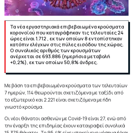
Τα νέα εργαστηριακά επιβεβαιωμένα κρούσματα
κορονοϊού που καταγράφηκαν τις τελευταίες 24
ώρες είναι 1.712 , εκ των οποίων 8 εντοπίστηκαν
κατόπιν ελέγχων στις πύλες εισόδου της χώρας.
Ο συνολικός αριθμός των κρουσμάτων
ανέρχεται σε 693.886 (ημερήσια μεταβολή
+0,2%), εκ των οποίων 50,8% άνδρες.
Με βάση τα επιβεβαιωμένα κρούσματα των τελευταίων
7 ημερών, 114 θεωρούνται σχετιζόμενα με ταξίδι από
το εξωτερικό και 2.221 είναι σχετιζόμενα με ήδη
γνωστό κρούσμα.
Οι νέοι θάνατοι ασθενών με Covid-19 είναι 27, ενώ από
την έναρξη της επιδημίας έχουν καταγραφεί συνολικά
15.375 θάνατοι. Το 95,4% είχε υποκείμενο νόσημα ή/και