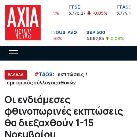
FTSEA
FTSE
FTASE
899,47
-0,04%
3.776,27
-0,05%
3.774,48
DOW JONES INDUS. AVG
S&P 500
N
35.911,81
-0,56%
4.662,85
0,08%
14
#
TAGS:
εκπτώσεις
ΕΛΛΑΔΑ
εμπορικός σύλλογος αθηνών
Οι ενδιάμεσες
φθινοπωρινές εκπτώσεις
θα διεξαχθούν 1-15
Νοεμβρίου