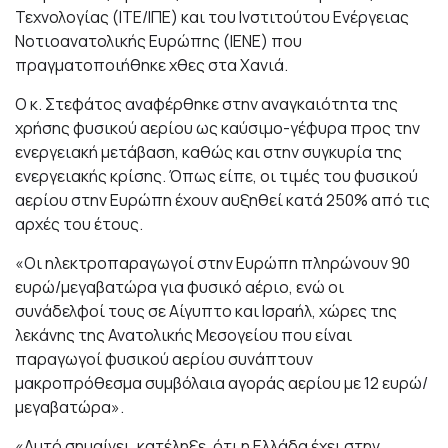
Τεχνολογίας (ΙΤΕ/ΙΠΕ) και του Ινστιτούτου Ενέργειας
Νοτιοανατολικής Ευρώπης (ΙΕΝΕ) που
πραγματοποιήθηκε χθες στα Χανιά.
Ο κ. Στεφάτος αναφέρθηκε στην αναγκαιότητα της
χρήσης φυσικού αερίου ως καύσιμο-γέφυρα προς την
ενεργειακή μετάβαση, καθώς και στην συγκυρία της
ενεργειακής κρίσης. Όπως είπε, οι τιμές του φυσικού
αερίου στην Ευρώπη έχουν αυξηθεί κατά 250% από τις
αρχές του έτους.
«Οι ηλεκτροπαραγωγοί στην Ευρώπη πληρώνουν 90
ευρώ/μεγαβατώρα για φυσικό αέριο, ενώ οι
συνάδελφοί τους σε Αίγυπτο και Ισραήλ, χώρες της
λεκάνης της Ανατολικής Μεσογείου που είναι
παραγωγοί φυσικού αερίου συνάπτουν
μακροπρόθεσμα συμβόλαια αγοράς αερίου με 12 ευρώ/
μεγαβατώρα».
«Αυτό σημαίνει, κατέληξε, ότι η Ελλάδα έχει στην