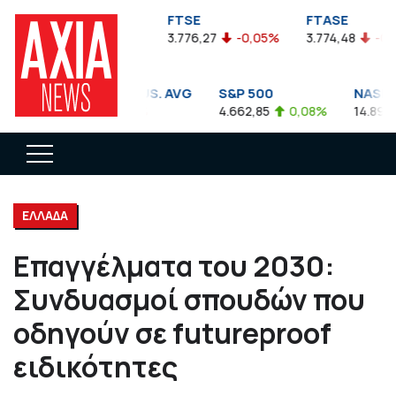
FTSEA
FTSE
FTASE
899,47
-0,04%
3.776,27
-0,05%
3.774,48
-0,10%
DOW JONES INDUS. AVG
S&P 500
NASDAQ 
35.911,81
-0,56%
4.662,85
0,08%
14.893,75
ΕΛΛΑΔΑ
Επαγγέλματα του 2030:
Συνδυασμοί σπουδών που
οδηγούν σε futureproof
ειδικότητες