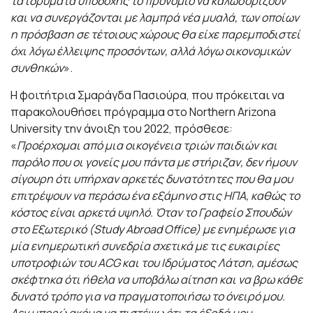
τα ιδρύματα υποδοχής το προνόμιο να καλωσορίζουν
και να συνεργάζονται με λαμπρά νέα μυαλά, των οποίων
η πρόσβαση σε τέτοιους χώρους θα είχε παρεμποδιστεί
όχι λόγω έλλειψης προσόντων, αλλά λόγω οικονομικών
συνθηκών
».
Η φοιτήτρια Σμαράγδα Πασιούρα, που πρόκειται να
παρακολουθήσει πρόγραμμα στο
Northern
Arizona
University
την άνοιξη του 2022, πρόσθεσε:
«
Προέρχομαι από μια οικογένεια τριών παιδιών και
παρόλο που οι γονείς μου πάντα με στήριζαν, δεν ήμουν
σίγουρη ότι υπήρχαν αρκετές δυνατότητες που θα μου
επιτρέψουν να περάσω ένα εξάμηνο στις ΗΠΑ, καθώς το
κόστος είναι αρκετά υψηλό. Όταν το Γραφείο Σπουδών
στο Εξωτερικό (
Study
Abroad
Office
) με ενημέρωσε για
μία ενημερωτική συνεδρία σχετικά με τις ευκαιρίες
υποτροφιών του
ACG
και του Ιδρύματος Λάτση, αμέσως
σκέφτηκα ότι ήθελα να υποβάλω αίτηση και να βρω κάθε
δυνατό τρόπο για να πραγματοποιήσω το όνειρό μου.