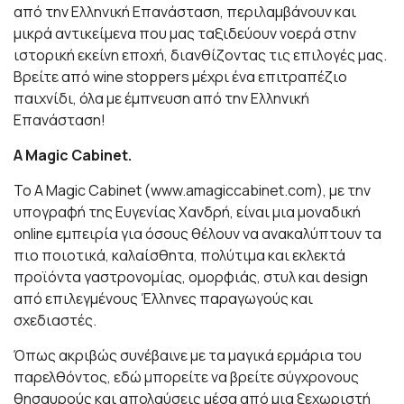
από την Ελληνική Επανάσταση, περιλαμβάνουν και
μικρά αντικείμενα που μας ταξιδεύουν νοερά στην
ιστορική εκείνη εποχή, διανθίζοντας τις επιλογές μας.
Βρείτε από wine stoppers μέχρι ένα επιτραπέζιο
παιχνίδι, όλα με έμπνευση από την Ελληνική
Επανάσταση!
A Magic Cabinet.
Το A Magic Cabinet (www.amagiccabinet.com), με την
υπογραφή της Ευγενίας Χανδρή, είναι μια μοναδική
online εμπειρία για όσους θέλουν να ανακαλύπτουν τα
πιο ποιοτικά, καλαίσθητα, πολύτιμα και εκλεκτά
προϊόντα γαστρονομίας, ομορφιάς, στυλ και design
από επιλεγμένους Έλληνες παραγωγούς και
σχεδιαστές.
Όπως ακριβώς συνέβαινε με τα μαγικά ερμάρια του
παρελθόντος, εδώ μπορείτε να βρείτε σύγχρονους
θησαυρούς και απολαύσεις μέσα από μια ξεχωριστή