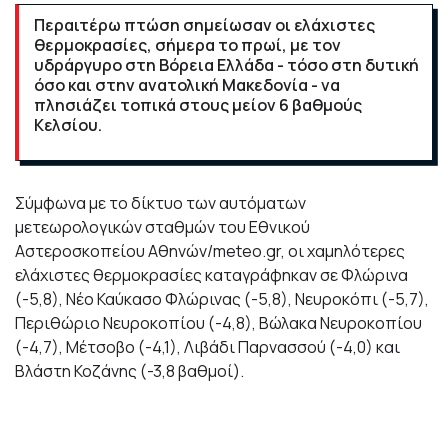
Περαιτέρω πτώση σημείωσαν οι ελάχιστες
θερμοκρασίες, σήμερα το πρωί, με τον
υδράργυρο στη Βόρεια Ελλάδα - τόσο στη δυτική
όσο και στην ανατολική Μακεδονία - να
πλησιάζει τοπικά στους μείον 6 βαθμούς
Κελσίου.
Σύμφωνα με το δίκτυο των αυτόματων
μετεωρολογικών σταθμών του Εθνικού
Αστεροσκοπείου Αθηνών/meteo.gr, οι χαμηλότερες
ελάχιστες θερμοκρασίες καταγράφηκαν σε Φλώρινα
(-5,8), Νέο Καύκασο Φλώρινας (-5,8), Νευροκόπι (-5,7),
Περιθώριο Νευροκοπίου (-4,8), Βώλακα Νευροκοπίου
(-4,7), Μέτσοβο (-4,1), Λιβάδι Παρνασσού (-4,0) και
Βλάστη Κοζάνης (-3,8 βαθμοί).