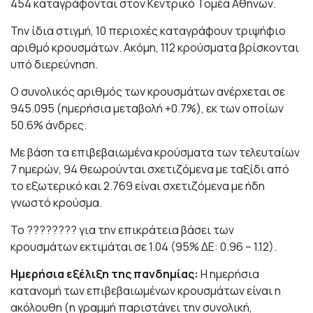
454 καταγράφονται στον Κεντρικό Τομέα Αθηνών.
Την ίδια στιγμή, 10 περιοχές καταγράφουν τριψήφιο
αριθμό κρουσμάτων. Ακόμη, 112 κρούσματα βρίσκονται
υπό διερεύνηση.
Ο συνολικός αριθμός των κρουσμάτων ανέρχεται σε
945.095 (ημερήσια μεταβολή +0.7%), εκ των οποίων
50.6% άνδρες.
Με βάση τα επιβεβαιωμένα κρούσματα των τελευταίων
7 ημερών, 94 θεωρούνται σχετιζόμενα με ταξίδι από
το εξωτερικό και 2.769 είναι σχετιζόμενα με ήδη
γνωστό κρούσμα.
To ???????? για την επικράτεια βάσει των
κρουσμάτων εκτιμάται σε 1.04 (95% ΔΕ: 0.96 – 1.12).
Ημερήσια εξέλιξη της πανδημίας:
Η ημερήσια
κατανομή των επιβεβαιωμένων κρουσμάτων είναι η
ακόλουθη (η γραμμή παριστάνει την συνολική,