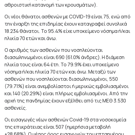
αθροιστική κατανομή των κρουσμάτων).
Οι νέοι θάνατοι ασθενών με COVID-19 είναι 75, ενώ από
την έναρξη της επιδημίας έχουν καταγραφεί συνολικά
18.234 θάνατοι. Το 95.4% είχε υποκείμενο νόσημα ή/και
ηλικία 70 ετών και άνω.
Ο αριθμός των ασθενών που νοσηλεύονται
διασωληνωμένοι είναι 690 (61.0% άνδρες). Η διάμεση
ηλικία τους είναι 64 έτη. To 79.9% έχει υποκείμενο
νόσημα ή/και ηλικία 70 ετών και άνω. Μεταξύ των
ασθενών που νοσηλεύονται διασωληνωμένοι, 550
(79.71%) είναι ανεμβολίαστοι ή μερικώς εμβολιασμένοι
και 140 (20.29%) είναι πλήρως εμβολιασμένοι. Από την
αρχή της πανδημίας έχουν εξέλθει από τις ΜΕΘ 3.530
ασθενείς.
Οι εισαγωγές νέων ασθενών Covid-19 στα νοσοκομεία
της επικράτειας είναι 507 (ημερήσια μεταβολή
+28.68%). Ο μέσος όρος εισαγωγών του επταημέρου