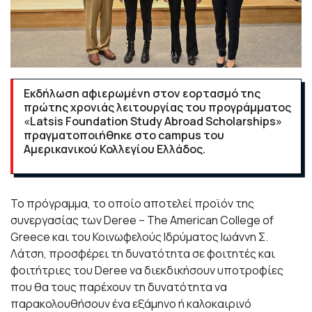
Εκδήλωση αφιερωμένη στον εορτασμό της
πρώτης χρονιάς λειτουργίας του προγράμματος
«Latsis Foundation Study Abroad Scholarships»
πραγματοποιήθηκε στο campus του
Αμερικανικού Κολλεγίου Ελλάδος.
Το πρόγραμμα, το οποίο αποτελεί προϊόν της
συνεργασίας των
Deree
–
The
American
College
of
Greece
και του Κοινωφελούς Ιδρύματος Ιωάννη Σ.
Λάτση, προσφέρει τη δυνατότητα σε φοιτητές και
φοιτήτριες του Deree να διεκδικήσουν υποτροφίες
που θα τους παρέχουν τη δυνατότητα να
παρακολουθήσουν ένα εξάμηνο ή καλοκαιρινό