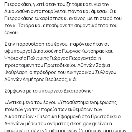
Πιερρακάκη, γιατί όταν του ζητάμε κάτι για την
Δικαιοσύνη ανταποκρίνεται πάντα και άμεσα». Ο κ.
Πιερρακάκης ευχαρίστησε κι εκείνος, με τη σειρά του,
τον κ. Τσιάρα και επεσήμανε τη σημαντικότητα του
έργου.
Στην παρουσίαση του έργου, παρόντες ήταν οι
υφυπουργοί Δικαιοσύνης Γιώργος Κώτσηρας και
Ψηφιακής Πολιτικής Γιώργος Γεωργαντάς, η
προϊσταμένη του Πρωτοδικείου Αθηνών Σοφία
Φούρλαρη, ο πρόεδρος του Δικηγορικού Συλλόγου
Αθηνών Δημήτρης Βερβεσός, κ.ά.
Σύμφωνα με το υπουργείο Δικαιοσύνης:
«Αντικείμενο του έργου «Υποσύστημα ενημέρωσης
πολιτών για την πορεία των εκθεμάτων των
Δικαστηρίων - Πιλοτική Εφαρμογή στο Πρωτοδικείο
Αθηνών» μέσω του ονόματος dikes.gov.gr είναι η
ενημέρωση των ενδιαφερομένων (διαδίκων, μαρτύρων,