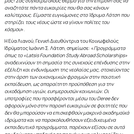
μας! Σας συγχαίρω όλους θερμά για την επιμονή σας να
αναζητάτε πάντα ευκαιρίες που θα σας κάνουν
καλύτερους. Είμαστε ευγνώμονες στο Ίδρυμα Λάτση που
στηρίζει τους νέους ώστε να γίνουν πολίτες του
κόσμου
».
Η Εύα Λιανού, Γενική Διευθύντρια του Κοινωφελούς
Ιδρύματος Ιωάννη Σ. Λάτση, σημείωσε: «
Προγράμματα
όπως το «Latsis Foundation Study Abroad Scholarships»
αναδεικνύουν τη σημασία της συνεχούς επένδυσης στην
εξέλιξη και ενδυνάμωση της νεολαίας μας, στοχεύοντας
στην άρση των οικονομικών φραγμών στην ποιοτική
εκπαίδευση, ως απαραίτητη προϋπόθεση για την
οικοδόμηση υγιών, ευημερουσών κοινωνιών. Οι
υποτροφίες που προσφέρονται μέσω του
Deree
δεν
αφορούν μόνο στην παροχή ευκαιριών σε φοιτητές που
δεν θα μπορούσαν να επισκεφθούν μακρινά ακαδημαϊκά
ιδρύματα και να παρακολουθήσουν εξειδικευμένα
εκπαιδευτικά προγράμματα, παρέχουν εξίσου σε αυτά