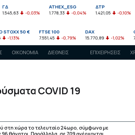
ATHEX_ESG
ΔΤΡ
HEL
63
-0,03%
1.778,33
-0,04%
1.421,05
-0,10%
2.211
X 50 €
FTSE 100
DAX
CAC 40
3%
7.551,45
-0,79%
15.770,89
-1,02%
7.118,50
Σ
ΟΙΚΟΝΟΜΙΑ
ΔΙΕΘΝΕΙΣ
ΕΠΙΧΕΙΡΗΣΕΙΣ
Χ
ΑΓΟΡΕΣ
ρούσματα COVID 19
ού στη χώρα το τελευταίο 24ωρο, σύμφωνα με
 96 θάνατοι. Παράλληλα, σε 709 ανέρχονται