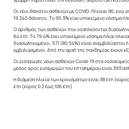
Οι νέοι θάνατοι ασθενών με COVID-19 είναι 96, ενώ 
19.345 θάνατοι. Το 95.3% είχε υποκείμενο νόσημα ή/κ
Ο αριθμός των ασθενών που νοσηλεύονται διασωληνωμ
64 έτη. To 79.4% έχει υποκείμενο νόσημα ή/και ηλικ
διασωληνωμένοι, 571 (80.54%) είναι ανεμβολίαστοι ή
εμβολιασμένοι. Από την αρχή της πανδημίας έχουν εξ
Οι εισαγωγές νέων ασθενών Covid-19 στα νοσοκομεία 
μέσος όρος εισαγωγών του επταημέρου είναι 393 ασ
Η διάμεση ηλικία των κρουσμάτων είναι 38 έτη (εύρος 
έτη (εύρος 0.2 έως 106 έτη).