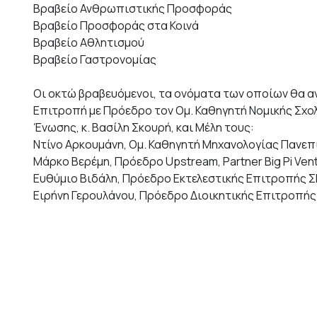
Βραβείο Ανθρωπιστικής Προσφοράς
Βραβείο Προσφοράς στα Κοινά
Βραβείο Αθλητισμού
Βραβείο Γαστρονομίας
Οι οκτώ βραβευόμενοι, τα ονόματα των οποίων θα α
Επιτροπή με Πρόεδρο τον Ομ. Καθηγητή Νομικής Σχο
Ένωσης, κ. Βασίλη Σκουρή, και Μέλη τους:
Ντίνο Αρκουμάνη, Ομ. Καθηγητή Μηχανολογίας Πανεπ
Μάρκο Βερέμη, Πρόεδρο Upstream, Partner Big Pi Vent
Ευθύμιο Βιδάλη, Πρόεδρο Εκτελεστικής Επιτροπής 
Ειρήνη Γερουλάνου, Πρόεδρο Διοικητικής Επιτροπή
Παναγιώτη Γιαννάκη, Προπονητή καλαθοσφαίρισης
Νικηφόρο Διαμαντούρο, Ακαδημαϊκό, πρώην Ευρωπα
Άννη Ηλιοπούλου, Επιχειρηματία – Εκδότρια
Μιχάλη Μπλέτσα, Ερευνητή/ Διευθυντή Πληροφορικής
Σπύρο Παππά, Δικηγόρο, πρώην Γενικό Διευθυντή 
Αθανάσιο Σαββάκη, Επιχειρηματία
Γιάννη Σπανολιό, Πρόεδρο «ΟΛΟΙ ΜΑΖΙ ΜΠΟΡΟΥΜΕ»