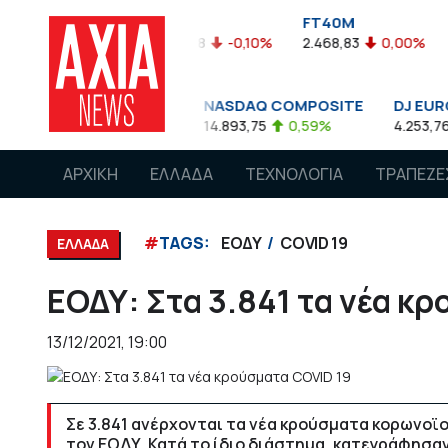
FTASE
FT40M
ΓΔ
-0,05%
3.774,48
-0,10%
2.468,83
0,00%
1.545,
S&P 500
NASDAQ COMPOSITE
DJ EURO STOX
4.662,85
0,08%
14.893,75
0,59%
4.253,76
-1,1
ΑΡΧΙΚΗ
ΕΛΛΑΔΑ
ΤΕΧΝΟΛΟΓΙΑ
ΤΡΑΠΕΖΕ
#
TAGS:
ΕΟΔΥ
COVID 19
ΕΛΛΑΔΑ
ΕΟΔΥ: Στα 3.841 τα νέα κ
13/12/2021, 19:00
Σε 3.841 ανέρχονται τα νέα κρούσματα κορωνοϊ
τον ΕΟΔΥ. Κατά το ίδιο διάστημα, κατεγράφησαν