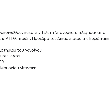
νακοινωθούν κατά την Τελετή Απονομής, επελέγησαν από
λής Α.Π.Θ., πρώην Πρόεδρο του Δικαστηρίου της Ευρωπαϊκ
ιστημίου του Λονδίνου
ure Capital
ΣΕΒ
ς Μουσείου Μπενάκη
ίο Διαμεσολαβητή
 MIT Media Lab
Ευρωπαϊκής Επιτροπής