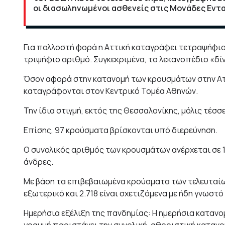
οι διασωληνωμένοι ασθενείς στις Μονάδες Εντ
Για πολλοστή φορά η Αττική καταγράφει τετραψήφιο
τριψήφιο αριθμό. Συγκεκριμένα, το λεκανοπέδιο «δίν
Όσον αφορά στην κατανομή των κρουσμάτων στην Αττ
καταγράφονται στον Κεντρικό Τομέα Αθηνών.
Την ίδια στιγμή, εκτός της Θεσσαλονίκης, μόλις τέ
Επίσης, 97 κρούσματα βρίσκονται υπό διερεύνηση.
Ο συνολικός αριθμός των κρουσμάτων ανέρχεται σε 1
άνδρες.
Με βάση τα επιβεβαιωμένα κρούσματα των τελευταίων
εξωτερικό και 2.718 είναι σχετιζόμενα με ήδη γνωστό
Ημερήσια εξέλιξη της πανδημίας: Η ημερήσια κατανο
γραμμή παριστάνει την συνολική, αθροιστική καταν