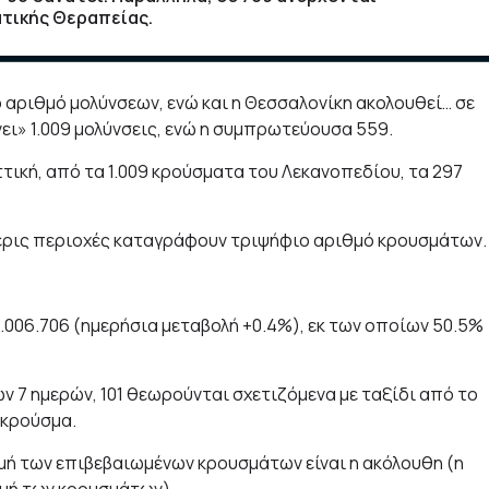
ατικής Θεραπείας.
 αριθμό μολύνσεων, ενώ και η Θεσσαλονίκη ακολουθεί… σε
ει» 1.009 μολύνσεις, ενώ η συμπρωτεύουσα 559.
ική, από τα 1.009 κρούσματα του Λεκανοπεδίου, τα 297
σσερις περιοχές καταγράφουν τριψήφιο αριθμό κρουσμάτων.
.006.706 (ημερήσια μεταβολή +0.4%), εκ των οποίων 50.5%
 7 ημερών, 101 θεωρούνται σχετιζόμενα με ταξίδι από το
 κρούσμα.
μή των επιβεβαιωμένων κρουσμάτων είναι η ακόλουθη (η
ομή των κρουσμάτων).