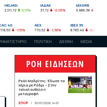
MSI
ΙΑΔΑΚ
MXGRR
ΣΑ
,72
0,13%
37,72
-0,05%
5.986,38
-0,23%
2.9
AEX
IBEX 35
ATX
-1,15%
770,52
-1,38%
8.783,40
-0,63%
4.007,
ΡΗΜΑΤΙΣΤΗΡΙΟ
ΠΟΛΙΤΙΚΗ
ΔΙΕΘΝΗ
MEDIA
ΡΟΗ ΕΙΔΗΣΕΩΝ
Ρεάλ Μαδρίτης: Έδωσε τα
χέρια με Ρόδρι – Στην
τελική ευθεία η
μεταγραφή
ΣΠΟΡ
30/07/2026, 14:01