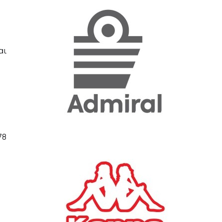
«Η ακρίβεια «γονατίζει»
την κοινωνία - Νέα μεγάλη
έρευνα της Pulse για το
αι
Ε.Ε.Α.
ΟΙΚΟΝΟΜΙΑ
23/07/2026, 12:50
Aktor: Δεν θα γίνουν
δεκτές προσφορές κάτω
των 11,25 ευρώ στην
αύξηση κεφαλαίου
78
ΕΠΙΧΕΙΡΗΣΕΙΣ
22/07/2026, 12:12
Κ. Πιερρακάκης: Νέα
εποχή για το Ολυμπιακό
Κωπηλατοδρόμιο - Η
δημόσια περιουσία είναι
περιουσία όλων των