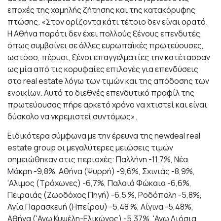
εποχές της χαμηλής ζήτησης και της κατακόρυφης
πτώσης. «Στον ορίζοντα κάτι τέτοιο δεν είναι ορατό.
Η Αθήνα παρότι δεν έχει πολλούς ξένους επενδυτές,
όπως συμβαίνει σε άλλες ευρωπαϊκές πρωτεύουσες,
ωστόσο, πέρυσι, ξένοι επαγγελματίες την κατέτασσαν
ως μία από τις κορυφαίες επιλογές για επενδύσεις
στο real estate λόγω των τιμών και της απόδοσης των
ενοικίων. Αυτό το διεθνές επενδυτικό προφίλ της
πρωτεύουσας πήρε αρκετό χρόνο να χτιστεί και είναι
δύσκολο να γκρεμιστεί συντόμως».
Ειδικότερα σύμφωνα με την έρευνα της newdeal real
estate group οι μεγαλύτερες μειώσεις τιμών
σημειώθηκαν στις περιοχές: Παλλήνη -11,7%, Νέα
Μάκρη -9,8%, Αθήνα (Ψυρρή) -9,6%, Σχινιάς -8,9%,
'Αλιμος (Τράχωνες) -6,7%, Παλαιά Φώκαια -6,6%,
Πειραιάς (Ζωοδόχος Πηγή) -6,5 %, Ροδόπολη -5,8%,
Αγία Παρασκευή (Ηπείρου) -5,48 %, Αίγινα -5,48%,
Αθήνα ('Ανω Κυψέλη-Ελικώνος) -5,37%, 'Ανω Λιόσια