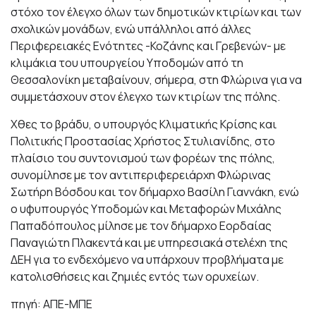
στόχο τον έλεγχο όλων των δημοτικών κτιρίων και των
σχολικών μονάδων, ενώ υπάλληλοι από άλλες
Περιφερειακές Ενότητες -Κοζάνης και Γρεβενών- με
κλιμάκια του υπουργείου Υποδομών από τη
Θεσσαλονίκη μεταβαίνουν, σήμερα, στη Φλώρινα για να
συμμετάσχουν στον έλεγχο των κτιρίων της πόλης.
Χθες το βράδυ, ο υπουργός Κλιματικής Κρίσης και
Πολιτικής Προστασίας Χρήστος Στυλιανίδης, στο
πλαίσιο του συντονισμού των φορέων της πόλης,
συνομίλησε με τον αντιπεριφερειάρχη Φλώρινας
Σωτήρη Βόσδου και τον δήμαρχο Βασίλη Γιαννάκη, ενώ
ο υφυπουργός Υποδομών και Μεταφορών Μιχάλης
Παπαδόπουλος μίλησε με τον δήμαρχο Εορδαίας
Παναγιώτη Πλακεντά και με υπηρεσιακά στελέχη της
ΔΕΗ για το ενδεχόμενο να υπάρχουν προβλήματα με
κατολισθήσεις και ζημιές εντός των ορυχείων.
πηγή: ΑΠΕ-ΜΠΕ