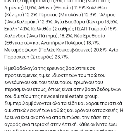
Ιωνία (Σαφράμπολη) 11,5%, Πειραιάς (Κεντρικός
Λιμένας) 11,6%, Αθήνα (Θησείο) 11,9% Καλλιθέα
(Κέντρο) 12,2%, Γέρακας (Μπαλάνα) 12,3% , 'Αλιμος
('Ανω Καλαμάκι) 12,3%, Αγία Βαρβάρα (Κέντρο 13,5%,
Εκάλη 14,1%, Καλλιθέα (Σταθμός ΗΣΑΠ Ταύρου) 15%,
Χαλάνδρι ('Ανω Πάτημα), 18,2%, Νέα Ερυθραία
(Εθνικιστών και Αναπήρων Πολέμου) 18,7%,
Μεταμόρφωση (Παλιές Κουκουβάουνες) 20,8%, Αγία
Παρασκευή (Σταυρός) 23,7%,
Η μεθοδολογία της έρευνας βασίστηκε σε
προτεινόμενες τιμές ιδιοκτητών του πρώτου
εννεάμηνου και του τελευταίου τριμήνου του
περασμένου έτους, όπως είναι στην βάση δεδομένων
του δικτύου της newdeal real estate group.
Συμπεριλαμβάνονται όλα τα είδη και χαρακτηριστικά
οικιστικών ακινήτων καθώς και χρόνου κατασκευής. Η
έρευνα έχει σκοπό να αποτυπώσει την τάση της
αγοράς ανά περιοχή στην Αττική. Κάθε ακίνητο έχει