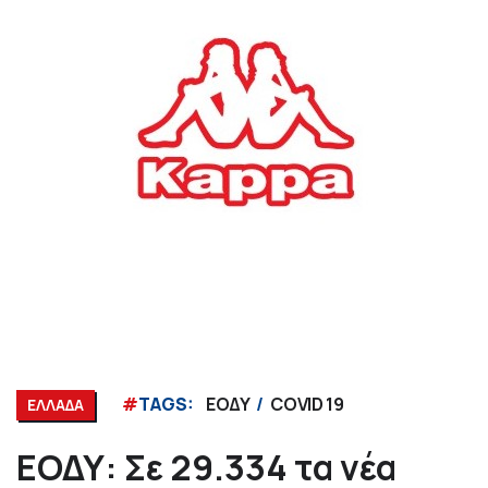
#
TAGS:
ΕΟΔΥ
COVID 19
ΕΛΛΑΔΑ
ΕΟΔΥ: Σε 29.334 τα νέα