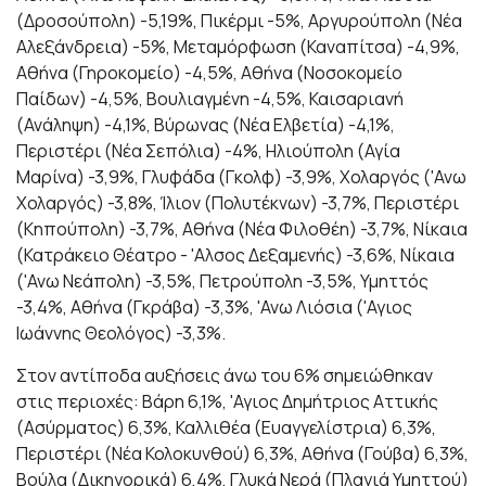
(Δροσούπολη) -5,19%, Πικέρμι -5%, Αργυρούπολη (Νέα
Αλεξάνδρεια) -5%, Μεταμόρφωση (Καναπίτσα) -4,9%,
Αθήνα (Γηροκομείο) -4,5%, Αθήνα (Νοσοκομείο
Παίδων) -4,5%, Βουλιαγμένη -4,5%, Καισαριανή
(Ανάληψη) -4,1%, Βύρωνας (Νέα Ελβετία) -4,1%,
Περιστέρι (Νέα Σεπόλια) -4%, Ηλιούπολη (Αγία
Μαρίνα) -3,9%, Γλυφάδα (Γκολφ) -3,9%, Χολαργός ('Ανω
Χολαργός) -3,8%, Ίλιον (Πολυτέκνων) -3,7%, Περιστέρι
(Κηπούπολη) -3,7%, Αθήνα (Νέα Φιλοθέη) -3,7%, Νίκαια
(Κατράκειο Θέατρο - 'Αλσος Δεξαμενής) -3,6%, Νίκαια
('Ανω Νεάπολη) -3,5%, Πετρούπολη -3,5%, Υμηττός
-3,4%, Αθήνα (Γκράβα) -3,3%, 'Ανω Λιόσια ('Αγιος
Ιωάννης Θεολόγος) -3,3%.
Στον αντίποδα αυξήσεις άνω του 6% σημειώθηκαν
στις περιοχές: Βάρη 6,1%, 'Αγιος Δημήτριος Αττικής
(Ασύρματος) 6,3%, Καλλιθέα (Ευαγγελίστρια) 6,3%,
Περιστέρι (Νέα Κολοκυνθού) 6,3%, Αθήνα (Γούβα) 6,3%,
Βούλα (Δικηγορικά) 6,4%, Γλυκά Νερά (Πλαγιά Υμηττού)