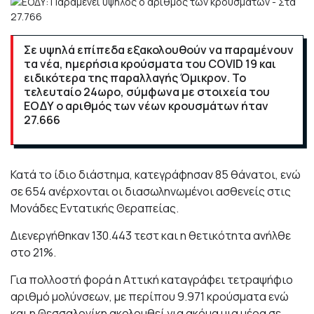
Σε υψηλά επίπεδα εξακολουθούν να παραμένουν
τα νέα, ημερήσια κρούσματα του COVID 19 και
ειδικότερα της παραλλαγής Όμικρον. Το
τελευταίο 24ωρο, σύμφωνα με στοιχεία του
ΕΟΔΥ ο αριθμός των νέων κρουσμάτων ήταν
27.666
Κατά το ίδιο διάστημα, κατεγράφησαν 85 θάνατοι, ενώ
σε 654 ανέρχονται οι διασωληνωμένοι ασθενείς στις
Μονάδες Εντατικής Θεραπείας.
Διενεργήθηκαν 130.443 τεστ και η θετικότητα ανήλθε
στο 21%.
Για πολλοστή φορά η Αττική καταγράφει τετραψήφιο
αριθμό μολύνσεων, με περίπου 9.971 κρούσματα ενώ
και η Θεσσαλονίκη ακολουθεί για ακόμα μια μέρα σε