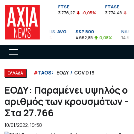
FTSEA
FTSE
FTASE
899,47
-0,04%
3.776,27
-0,05%
3.774,48
-0,10
DOW JONES INDUS. AVG
S&P 500
NASDAQ
35.911,81
-0,56%
4.662,85
0,08%
14.893,75
#
TAGS:
ΕΟΔΥ
COVID 19
ΕΛΛΑΔΑ
ΕΟΔΥ: Παραμένει υψηλός ο
αριθμός των κρουσμάτων -
Στα 27.766
10/01/2022, 19:58