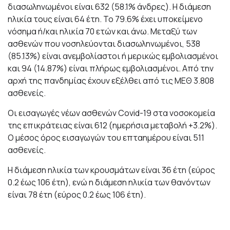
διασωληνωμένοι είναι 632 (58.1% άνδρες). Η διάμεση
ηλικία τους είναι 64 έτη. To 79.6% έχει υποκείμενο
νόσημα ή/και ηλικία 70 ετών και άνω. Μεταξύ των
ασθενών που νοσηλεύονται διασωληνωμένοι, 538
(85.13%) είναι ανεμβολίαστοι ή μερικώς εμβολιασμένοι
και 94 (14.87%) είναι πλήρως εμβολιασμένοι. Από την
αρχή της πανδημίας έχουν εξέλθει από τις ΜΕΘ 3.808
ασθενείς.
Οι εισαγωγές νέων ασθενών Covid-19 στα νοσοκομεία
της επικράτειας είναι 612 (ημερήσια μεταβολή +3.2%).
Ο μέσος όρος εισαγωγών του επταημέρου είναι 511
ασθενείς.
Η διάμεση ηλικία των κρουσμάτων είναι 36 έτη (εύρος
0.2 έως 106 έτη), ενώ η διάμεση ηλικία των θανόντων
είναι 78 έτη (εύρος 0.2 έως 106 έτη).