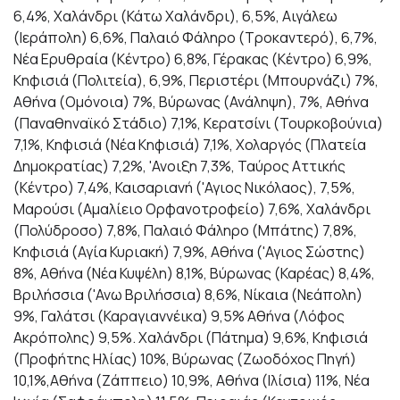
6,4%, Χαλάνδρι (Κάτω Χαλάνδρι), 6,5%, Αιγάλεω
(Ιεράπολη) 6,6%, Παλαιό Φάληρο (Τροκαντερό), 6,7%,
Νέα Ερυθραία (Κέντρο) 6,8%, Γέρακας (Κέντρο) 6,9%,
Κηφισιά (Πολιτεία), 6,9%, Περιστέρι (Μπουρνάζι) 7%,
Αθήνα (Ομόνοια) 7%, Βύρωνας (Ανάληψη), 7%, Αθήνα
(Παναθηναϊκό Στάδιο) 7,1%, Κερατσίνι (Τουρκοβούνια)
7,1%, Κηφισιά (Νέα Κηφισιά) 7,1%, Χολαργός (Πλατεία
Δημοκρατίας) 7,2%, 'Ανοιξη 7,3%, Ταύρος Αττικής
(Κέντρο) 7,4%, Καισαριανή ('Αγιος Νικόλαος), 7,5%,
Μαρούσι (Αμαλίειο Ορφανοτροφείο) 7,6%, Χαλάνδρι
(Πολύδροσο) 7,8%, Παλαιό Φάληρο (Μπάτης) 7,8%,
Κηφισιά (Αγία Κυριακή) 7,9%, Αθήνα ('Αγιος Σώστης)
8%, Αθήνα (Νέα Κυψέλη) 8,1%, Βύρωνας (Καρέας) 8,4%,
Βριλήσσια ('Ανω Βριλήσσια) 8,6%, Νίκαια (Νεάπολη)
9%, Γαλάτσι (Καραγιαννέικα) 9,5% Αθήνα (Λόφος
Ακρόπολης) 9,5%. Χαλάνδρι (Πάτημα) 9,6%, Κηφισιά
(Προφήτης Ηλίας) 10%, Βύρωνας (Ζωοδόχος Πηγή)
10,1%,Αθήνα (Ζάππειο) 10,9%, Αθήνα (Ιλίσια) 11%, Νέα