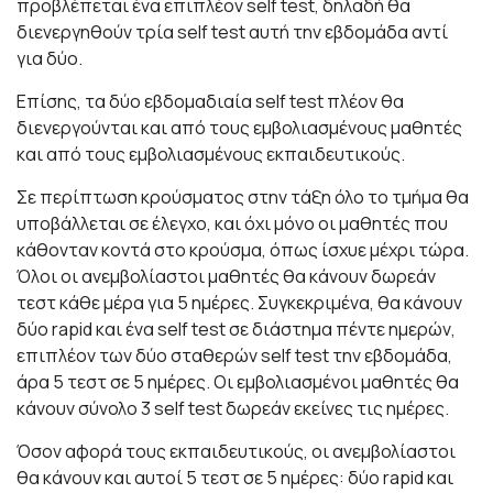
προβλέπεται ένα επιπλέον self test, δηλαδή θα
διενεργηθούν τρία self test αυτή την εβδομάδα αντί
για δύο.
Επίσης, τα δύο εβδομαδιαία self test πλέον θα
διενεργούνται και από τους εμβολιασμένους μαθητές
και από τους εμβολιασμένους εκπαιδευτικούς.
Σε περίπτωση κρούσματος στην τάξη όλο το τμήμα θα
υποβάλλεται σε έλεγχο, και όχι μόνο οι μαθητές που
κάθονταν κοντά στο κρούσμα, όπως ίσχυε μέχρι τώρα.
Όλοι οι ανεμβολίαστοι μαθητές θα κάνουν δωρεάν
τεστ κάθε μέρα για 5 ημέρες. Συγκεκριμένα, θα κάνουν
δύο rapid και ένα self test σε διάστημα πέντε ημερών,
επιπλέον των δύο σταθερών self test την εβδομάδα,
άρα 5 τεστ σε 5 ημέρες. Οι εμβολιασμένοι μαθητές θα
κάνουν σύνολο 3 self test δωρεάν εκείνες τις ημέρες.
Όσον αφορά τους εκπαιδευτικούς, οι ανεμβολίαστοι
θα κάνουν και αυτοί 5 τεστ σε 5 ημέρες: δύο rapid και