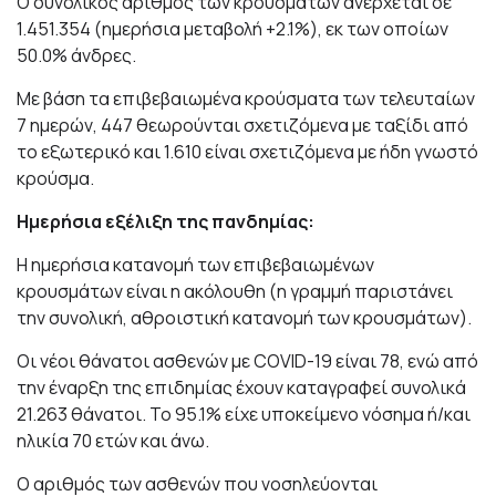
Ο συνολικός αριθμός των κρουσμάτων ανέρχεται σε
1.451.354 (ημερήσια μεταβολή +2.1%), εκ των οποίων
50.0% άνδρες.
Με βάση τα επιβεβαιωμένα κρούσματα των τελευταίων
7 ημερών, 447 θεωρούνται σχετιζόμενα με ταξίδι από
το εξωτερικό και 1.610 είναι σχετιζόμενα με ήδη γνωστό
κρούσμα.
Ημερήσια εξέλιξη της πανδημίας:
Η ημερήσια κατανομή των επιβεβαιωμένων
κρουσμάτων είναι η ακόλουθη (η γραμμή παριστάνει
την συνολική, αθροιστική κατανομή των κρουσμάτων).
Οι νέοι θάνατοι ασθενών με COVID-19 είναι 78, ενώ από
την έναρξη της επιδημίας έχουν καταγραφεί συνολικά
21.263 θάνατοι. Το 95.1% είχε υποκείμενο νόσημα ή/και
ηλικία 70 ετών και άνω.
Ο αριθμός των ασθενών που νοσηλεύονται