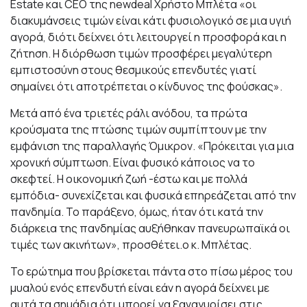
Estate και CEO της newdeal Χρήστο Μπλέτα «oι
διακυμάνσεις τιμών είναι κάτι φυσιολογικό σε μια υγιή
αγορά, διότι δείχνει ότι λειτουργεί η προσφορά και η
ζήτηση. Η διόρθωση τιμών προσφέρει μεγαλύτερη
εμπιστοσύνη στους θεσμικούς επενδυτές γιατί
σημαίνει ότι αποτρέπεται ο κίνδυνος της φούσκας».
Μετά από ένα τριετές ράλι ανόδου, τα πρώτα
κρούσματα της πτώσης τιμών συμπίπτουν με την
εμφάνιση της παραλλαγής Όμικρον. «Πρόκειται για μια
χρονική σύμπτωση. Είναι φυσικό κάποιος να το
σκεφτεί. Η οικονομική ζωή -έστω και με πολλά
εμπόδια- συνεχίζεται και φυσικά επηρεάζεται από την
πανδημία. Το παράξενο, όμως, ήταν ότι κατά την
διάρκεια της πανδημίας αυξήθηκαν πανευρωπαϊκά οι
τιμές των ακινήτων», προσθέτει.ο κ. Μπλέτας.
Το ερώτημα που βρίσκεται πάντα στο πίσω μέρος του
μυαλού ενός επενδυτή είναι εάν η αγορά δείχνει με
αυτά τα σημάδια ότι μπορεί να ξαναγυρίσει στις