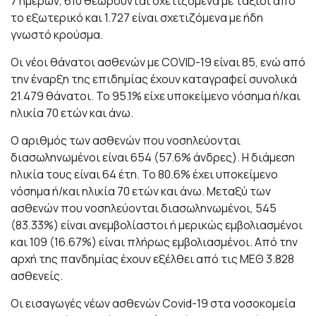
7 ημερών, 610 θεωρούνται σχετιζόμενα με ταξίδι από
το εξωτερικό και 1.727 είναι σχετιζόμενα με ήδη
γνωστό κρούσμα.
Οι νέοι θάνατοι ασθενών με COVID-19 είναι 85, ενώ από
την έναρξη της επιδημίας έχουν καταγραφεί συνολικά
21.479 θάνατοι. Το 95.1% είχε υποκείμενο νόσημα ή/και
ηλικία 70 ετών και άνω.
Ο αριθμός των ασθενών που νοσηλεύονται
διασωληνωμένοι είναι 654 (57.6% άνδρες). Η διάμεση
ηλικία τους είναι 64 έτη. To 80.6% έχει υποκείμενο
νόσημα ή/και ηλικία 70 ετών και άνω. Μεταξύ των
ασθενών που νοσηλεύονται διασωληνωμένοι, 545
(83.33%) είναι ανεμβολίαστοι ή μερικώς εμβολιασμένοι
και 109 (16.67%) είναι πλήρως εμβολιασμένοι. Από την
αρχή της πανδημίας έχουν εξέλθει από τις ΜΕΘ 3.828
ασθενείς.
Οι εισαγωγές νέων ασθενών Covid-19 στα νοσοκομεία