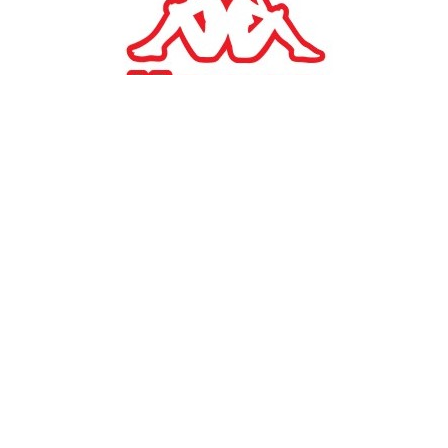
#
TAGS:
καιρός
Ελλάδα
ΕΛΛΑΔΑ
Σε ισχύ το απαγορευτικό
απόπλου από Πειραιά,
Ραφήνα και Λαύριο