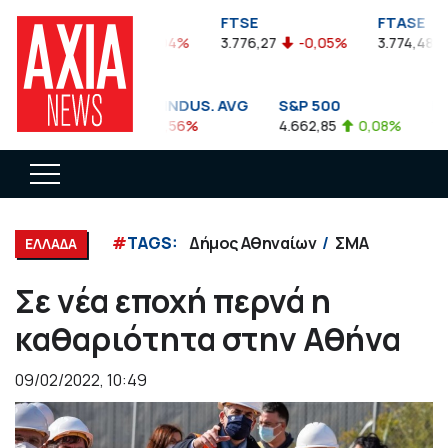
FTSEA
FTSE
FTASE
899,47
-0,04%
3.776,27
-0,05%
3.774,48
DOW JONES INDUS. AVG
S&P 500
NAS
35.911,81
-0,56%
4.662,85
0,08%
14.8
#
TAGS:
Δήμος Αθηναίων
ΣΜΑ
ΕΛΛΑΔΑ
Σε νέα εποχή περνά η
καθαριότητα στην Αθήνα
09/02/2022, 10:49