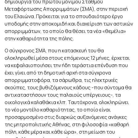
δημιουργία του πρώτου μόνιμου Σταθμού
Μεταφόρτωσης Απορριμμάτων (ΣΜΑ), στην περιοχή
του Ελαιώνα. Πρόκειται για το σπουδαιότερο έργο
υποδομής στην αποκομιδή και διαχείριση των αστικών
απορριμμάτων, το οποίο θα θέσει τα νέα «θεμέλια»
στην καθαριότητα της πόλης.
Ο σύγχρονος ΣΜΑ, που η κατασκευή του θα
ολοκληρωθεί μέσα στους επόμενους 12 μήνες, έρχεται
να κεφαλαιοποιήσει την ήδη τεράστια επένδυση που
έχει γίνει από τη δημοτική αρχή στα σύγχρονα
απορριμματοφόρα, τα σάρωθρα, τις ηλεκτρικές
σκούπες, τους βυθιζόμενους κάδους -που σύντομα θα
αντικαταστήσουν τους παλαιούς υπέργειους-, τα
οικολογικά καλαθάκια κλπ. Ταυτόχρονα, ολοκληρώνει
το νέο μοντέλο καθαριότητας, το οποίο είναι
προσαρμοσμένο στις διαρκώς αυξανόμενες ανάγκες
της μητροπολιτικής Αθήνας, στη φιλοσοφία «καθαρή
πόλη, κάθε μέρα και κάθε ώρα», στη μείωση του