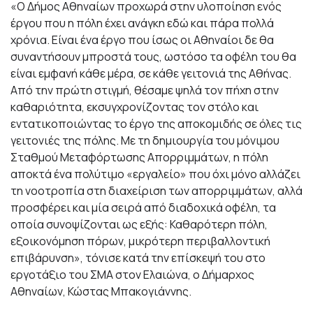
«Ο Δήμος Αθηναίων προχωρά στην υλοποίηση ενός
έργου που η πόλη έχει ανάγκη εδώ και πάρα πολλά
χρόνια. Είναι ένα έργο που ίσως οι Αθηναίοι δε θα
συναντήσουν μπροστά τους, ωστόσο τα οφέλη του θα
είναι εμφανή κάθε μέρα, σε κάθε γειτονιά της Αθήνας.
Από την πρώτη στιγμή, θέσαμε ψηλά τον πήχη στην
καθαριότητα, εκσυγχρονίζοντας τον στόλο και
εντατικοποιώντας το έργο της αποκομιδής σε όλες τις
γειτονιές της πόλης. Με τη δημιουργία του μόνιμου
Σταθμού Μεταφόρτωσης Απορριμμάτων, η πόλη
αποκτά ένα πολύτιμο «εργαλείο» που όχι μόνο αλλάζει
τη νοοτροπία στη διαχείριση των απορριμμάτων, αλλά
προσφέρει και μία σειρά από διαδοχικά οφέλη, τα
οποία συνοψίζονται ως εξής: Καθαρότερη πόλη,
εξοικονόμηση πόρων, μικρότερη περιβαλλοντική
επιβάρυνση», τόνισε κατά την επίσκεψή του στο
εργοτάξιο του ΣΜΑ στον Ελαιώνα, ο Δήμαρχος
Αθηναίων, Κώστας Μπακογιάννης.