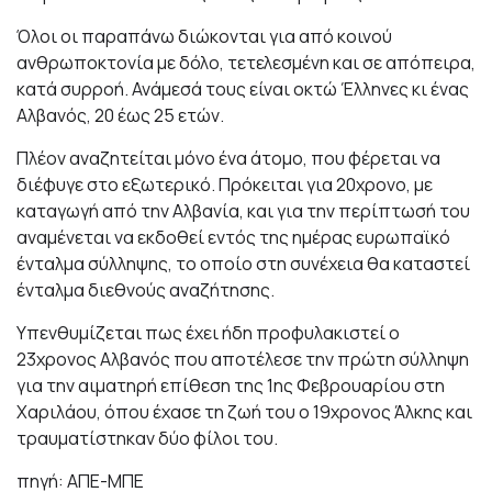
Όλοι οι παραπάνω διώκονται για από κοινού
ανθρωποκτονία με δόλο, τετελεσμένη και σε απόπειρα,
κατά συρροή. Ανάμεσά τους είναι οκτώ Έλληνες κι ένας
Αλβανός, 20 έως 25 ετών.
Πλέον αναζητείται μόνο ένα άτομο, που φέρεται να
διέφυγε στο εξωτερικό. Πρόκειται για 20χρονο, με
καταγωγή από την Αλβανία, και για την περίπτωσή του
αναμένεται να εκδοθεί εντός της ημέρας ευρωπαϊκό
ένταλμα σύλληψης, το οποίο στη συνέχεια θα καταστεί
ένταλμα διεθνούς αναζήτησης.
Υπενθυμίζεται πως έχει ήδη προφυλακιστεί ο
23χρονος Αλβανός που αποτέλεσε την πρώτη σύλληψη
για την αιματηρή επίθεση της 1ης Φεβρουαρίου στη
Χαριλάου, όπου έχασε τη ζωή του ο 19χρονος Άλκης και
τραυματίστηκαν δύο φίλοι του.
πηγή: ΑΠΕ-ΜΠΕ