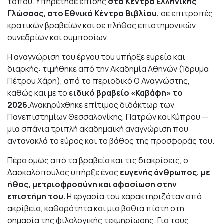
τόπου. Υπηρέτησε επίσης
στο Κέντρο Ελληνικής
Γλώσσας, στο Εθνικό Κέντρο Βιβλίου,
σε επιτροπές
κρατικών βραβείων και σε πλήθος επιστημονικών
συνεδρίων και συμποσίων.
Η αναγνώριση του έργου του υπήρξε ευρεία και
διαρκής: τιμήθηκε από την Ακαδημία Αθηνών (Ίδρυμα
Πέτρου Χάρη), από το περιοδικό Ο Αναγνώστης,
καθώς και με το
ειδικό βραβείο «Καβάφη» το
2026.
Ανακηρύχθηκε επίτιμος διδάκτωρ των
Πανεπιστημίων Θεσσαλονίκης, Πατρών και Κύπρου —
μια σπάνια τριπλή ακαδημαϊκή αναγνώριση που
αντανακλά το εύρος και το βάθος της προσφοράς του.
Πέρα όμως από τα βραβεία και τις διακρίσεις, ο
Δασκαλόπουλος υπήρξε ένας
ευγενής άνθρωπος, με
ήθος, μετριοφροσύνη και αφοσίωση στην
επιστήμη του.
Η εργασία του χαρακτηριζόταν από
ακρίβεια, καθαρότητα και μια βαθιά πίστη στη
σημασία της φιλολογικής τεκμηρίωσης. Για τους