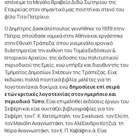
απένειμε το Μεγάλο Βραβείο Διδώ Σωτηρίου της
Εταιρείας στον σημαντικό μας ποιητή και στενό του
φίλο Τίτο Πατρίκιο.
Ο Δημήτρης Δασκαλόπουλος γεννήθηκε το 1939 στην
Πάτρα, σπούδασε νομικά στην Αθήνα και εργάστηκε
στην Εθνική Τράπεζα, όπου για μεγάλο χρονικό
διάστημα είχε την ευθύνη του Τομέα Εκδόσεων &
Ιστορικού Αρχείου, της έκδοσης του πολιτιστικού
περιοδικού της Εμείς, ενώ υπήρξε και διευθυντής του
Τμήματος Δημοσίων Σχέσεων της Τράπεζας. Είχε
εκδώσει πολλά ποιητικά βιβλία, μελέτες για τη
λογοτεχνία και δοκίμια, ενώ
δημοσίευε επί σειρά
ετών κριτικές λογοτεχνίας στον ημερήσιο και
περιοδικό Τύπο.
Είχε επιμεληθεί εκδόσεις έργων του
Σεφέρη και είχε συντάξει βιβλιογραφίες για τον
Σεφέρη, τον Γ. Κ. Κατσίμπαλη, τον Σικελιανό, τον Ελύτη,
τον Μανόλη Αναγνωστάκη, τον Αλέξανδρο Κοτζιά, τη
Νόρα Αναγνωστάκη, τον Κ. Π. Καβάφη κ.ά. Είχε