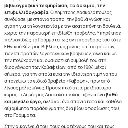
βιβλιογραφική τεκμηρίωση, το δοκίμιο, την
επιφυλλιδογραφία.
Ο Δημήτρης Δασκαλόπουλος
συνδύασε, με σπάνιο τρόπο, την βαθιά γνώση και
αγάπη για τη λογοτεχνία με την ακαταπόνητη δουλειά,
χωρίς την παραμικρή επιδίωξη προβολής. Υπηρέτησε
πολυσχιδώς τα Γράμματα, ως αντιπρόεδρος του τότε
Εθνικού Κέντρου Βιβλίου, ως μέλος, επί σειρά ετών,
των επιτροπών λογοτεχνικών βραβείων, αλλά και με
την πολύχρονη και ουσιαστική συμβολή του στη
διοργάνωση των Καβαφείων, από το 1984 μέχρι
σήμερα, για την οποία είχα την ιδιαίτερη τιμή να του
απονείμω το ειδικό βραβείο «Καβάφη», πριν από
λίγους μόλις μήνες. Προσωπικότητα, με ιδιαίτερο
κύρος, ο Δημήτρης Δασκαλόπουλος αφήνει ένα
βαθύ
και μεγάλο έργο,
αλλά και ένα σπανιότατο και καθόλα
αξιομίμητο παράδειγμα της διά βίου αφοσίωσης του,
στα Γράμματα.
Στην οικογένειά του, τους ομοτέχνους του και τους