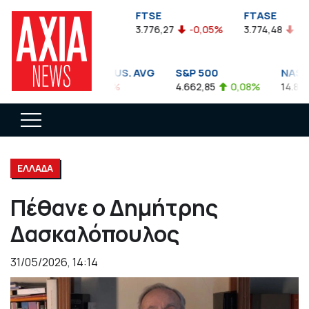
FTSEA
FTSE
FTASE
899,47
-0,04%
3.776,27
-0,05%
3.774,48
-0,1
DOW JONES INDUS. AVG
S&P 500
NASDA
35.911,81
-0,56%
4.662,85
0,08%
14.893,
ΕΛΛΑΔΑ
Πέθανε ο Δημήτρης
Δασκαλόπουλος
31/05/2026, 14:14