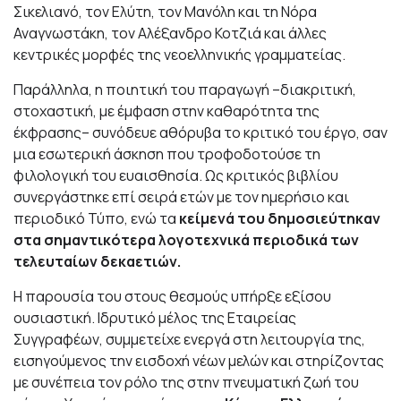
Σικελιανό, τον Ελύτη, τον Μανόλη και τη Νόρα
Αναγνωστάκη, τον Αλέξανδρο Κοτζιά και άλλες
κεντρικές μορφές της νεοελληνικής γραμματείας.
Παράλληλα, η ποιητική του παραγωγή –διακριτική,
στοχαστική, με έμφαση στην καθαρότητα της
έκφρασης– συνόδευε αθόρυβα το κριτικό του έργο, σαν
μια εσωτερική άσκηση που τροφοδοτούσε τη
φιλολογική του ευαισθησία. Ως κριτικός βιβλίου
συνεργάστηκε επί σειρά ετών με τον ημερήσιο και
περιοδικό Τύπο, ενώ τα
κείμενά του δημοσιεύτηκαν
στα σημαντικότερα λογοτεχνικά περιοδικά των
τελευταίων δεκαετιών.
Η παρουσία του στους θεσμούς υπήρξε εξίσου
ουσιαστική. Ιδρυτικό μέλος της Εταιρείας
Συγγραφέων, συμμετείχε ενεργά στη λειτουργία της,
εισηγούμενος την εισδοχή νέων μελών και στηρίζοντας
με συνέπεια τον ρόλο της στην πνευματική ζωή του