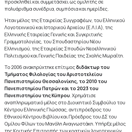
προσκληθεί και συμμετάσχει ως ομιλητής σε
πολυάριθμα συνέδρια, συμπόσια και ημερίδες.
Ήταν μέλος της Εταιρείας Συγγραφέων, του Ελληνικού
Λογοτεχνικού και Ιστορικού Αρχείου (Ε.Λ.Ι.Α), της
Ελληνικής Εταιρείας Γενικής και Συγκριτικής
Γραμματολογίας, του Σπουδαστηρίου Νέου
Ελληνισμού, της Εταιρείας Σπουδών Νεοελληνικού
Πολιτισμού και Γενικής Παιδείας της Σχολής Μωραΐτη.
Το 2006 ανακηρύχτηκε επίτιμος
διδάκτωρ του
Τμήματος Φιλολογίας του Αριστοτελείου
Πανεπιστημίου Θεσσαλονίκης, το 2010 του
Πανεπιστημίου Πατρών και το 2023 του
Πανεπιστημίου της Κύπρου
. Χρημάτισε
αναπληρωματικό μέλος στο Διοικητικό Συμβούλιο του
Κέντρου Ελληνικής Γλώσσας, αντιπρόεδρος του
Εθνικού Κέντρου Βιβλίου και Πρόεδρος του ΔΣ του
Ομίλου Φίλων του Μανόλη Αναγνωστάκη. Υπήρξε μέλος
της Κριτικής Επιτροπής των κρατικών λογοτεχνικών