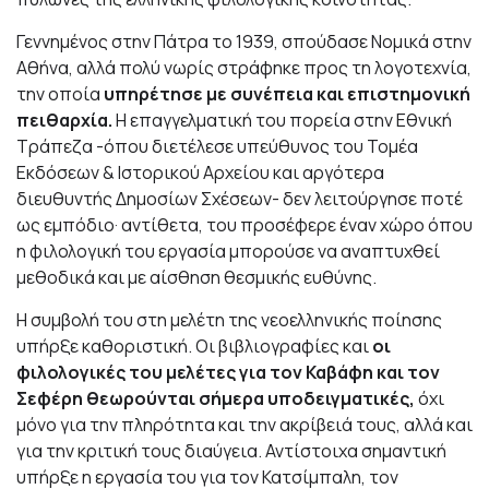
Γεννημένος στην Πάτρα το 1939, σπούδασε Νομικά στην
Αθήνα, αλλά πολύ νωρίς στράφηκε προς τη λογοτεχνία,
την οποία
υπηρέτησε με συνέπεια και επιστημονική
πειθαρχία.
Η επαγγελματική του πορεία στην Εθνική
Τράπεζα -όπου διετέλεσε υπεύθυνος του Τομέα
Εκδόσεων & Ιστορικού Αρχείου και αργότερα
διευθυντής Δημοσίων Σχέσεων- δεν λειτούργησε ποτέ
ως εμπόδιο· αντίθετα, του προσέφερε έναν χώρο όπου
η φιλολογική του εργασία μπορούσε να αναπτυχθεί
μεθοδικά και με αίσθηση θεσμικής ευθύνης.
Η συμβολή του στη μελέτη της νεοελληνικής ποίησης
υπήρξε καθοριστική. Οι βιβλιογραφίες και
οι
φιλολογικές του μελέτες για τον Καβάφη και τον
Σεφέρη θεωρούνται σήμερα υποδειγματικές,
όχι
μόνο για την πληρότητα και την ακρίβειά τους, αλλά και
για την κριτική τους διαύγεια. Αντίστοιχα σημαντική
υπήρξε η εργασία του για τον Κατσίμπαλη, τον