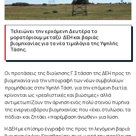
Τελειώνει την ερχόμενη Δευτέρα το
μορατόριουμ μεταξύ ΔΕΗ και βαριάς
βιομηχανίας για τα νέα τιμολόγια της Υψηλής
Τάσης.
Οι προτάσεις της διοίκησης Γ.Στάσση της ΔΕΗ προς τη
βιομηχανία για την υπογραφή των νέων συμβολαίων
προμήθειας στην Υψηλή Τάση, για την επόμενη διετία,
κρίνονται ως «ρεαλιστικές και βιώσιμες» αλλά
αντιμετωπίζουν την άρνηση ενός πολύ στενού πυρήνα
της ενεργειοβόρου βιομηχανίας που «έχει στυλώσει τα
πόδια» και ζητάει «παρέμβαση άνωθεν» για λύση.
Η ΔΕΗ με επίσημο έγγραφό της προς τη λεγόμενη βαριά
βιομηχανία έχει ξεκαθαρίσει πως «μετά την παρέλευση