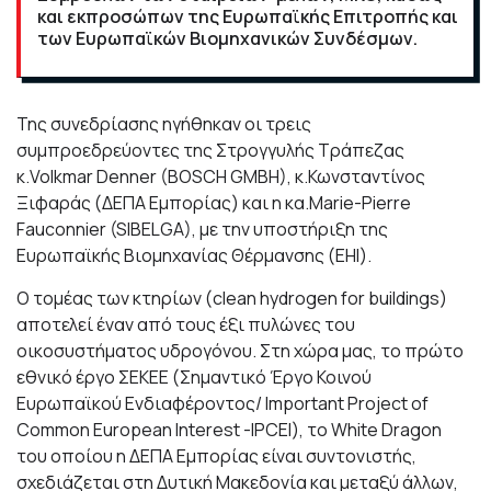
και εκπροσώπων της Ευρωπαϊκής Επιτροπής και
των Ευρωπαϊκών Βιομηχανικών Συνδέσμων.
Της συνεδρίασης ηγήθηκαν οι τρεις
συμπροεδρεύοντες της Στρογγυλής Τράπεζας
κ.Volkmar Denner (BOSCH GMBH), κ.Κωνσταντίνος
Ξιφαράς (ΔΕΠΑ Εμπορίας) και η κα.Marie-Pierre
Fauconnier (SIBELGA), με την υποστήριξη της
Ευρωπαϊκής Βιομηχανίας Θέρμανσης (EHI).
Ο τομέας των κτηρίων (clean hydrogen for buildings)
αποτελεί έναν από τους έξι πυλώνες του
οικοσυστήματος υδρογόνου. Στη χώρα μας, το πρώτο
εθνικό έργο ΣΕΚΕΕ (Σημαντικό Έργο Κοινού
Ευρωπαϊκού Ενδιαφέροντος/ Important Project of
Common European Interest -IPCEI), το White Dragon
του οποίου η ΔΕΠΑ Εμπορίας είναι συντονιστής,
σχεδιάζεται στη Δυτική Μακεδονία και μεταξύ άλλων,