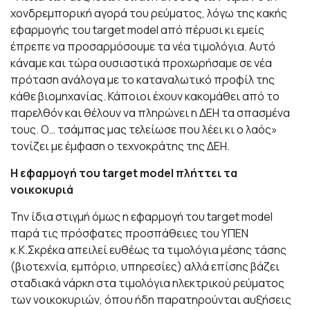
χονδρεμπορική αγορά του ρεύματος, λόγω της κακής
εφαρμογής του target model από πέρυσι κι εμείς
έπρεπε να προσαρμόσουμε τα νέα τιμολόγια. Αυτό
κάναμε και τώρα ουσιαστικά προχωρήσαμε σε νέα
πρόταση ανάλογα με το καταναλωτικό προφίλ της
κάθε βιομηχανίας. Κάποιοι έχουν κακομάθει από το
παρελθόν και θέλουν να πληρώνει η ΔΕΗ τα σπασμένα
τους. Ο… τσάμπας μας τελείωσε που λέει κι ο λαός»
τονίζει με έμφαση ο τεχνοκράτης της ΔΕΗ.
Η εφαρμογή του target model πλήττει τα
νοικοκυριά
Την ίδια στιγμή όμως η εφαρμογή του target model
παρά τις πρόσφατες προσπάθειες του ΥΠΕΝ
κ.Κ.Σκρέκα απειλεί ευθέως τα τιμολόγια μέσης τάσης
(βιοτεχνία, εμπόριο, υπηρεσίες) αλλά επίσης βάζει
σταδιακά νάρκη στα τιμολόγια ηλεκτρικού ρεύματος
των νοικοκυριών, όπου ήδη παρατηρούνται αυξήσεις