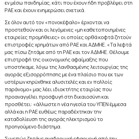
εν μέσω πανδημίας, κάτι που έχουν ήδη προβλέψει στη
ΡΑΕ και έχουν ενημερώσει σχετικά.
Σε όλον αυτό τον «πονοκέφαλο» έρχονται να
προστεθούν και οι λεγόμενες «μη καθετοποιημένες
εταιρείες προμήθειες» οι οποίες ορθά κοφτά ζητούν
επιστροφές χρημάτων από ΡΑΕ και ΑΔΜΗΕ. «Τα λεφτά
μας πίσω ζητάμε από τη ΡΑΕ και τον ΑΔΜΗΕ. Θέλουμε
επιστροφή της οικονομικής αφαίμαξης που
υποστήκαμε, λόγω της λανθασμένης λειτουργίας της
αγοράς εξισορρόπησης με ένα πλαίσιο που εκ των
υστέρων κηρύχθηκε αλυσιτελές και εν πολλοίς
παράνομο» μας λέει ιδιοκτήτης εταιρίας που
προαναγγέλει προσφυγή στη δικαιοσύνη και
προσθέτει: «άλλωστε η νέα ηγεσία του ΥΠΕΝ έμμεσα
αλλά και η ΡΑΕ ευθέως παραδέχτηκαν την
καταδολίευση της αγοράς ηλεκτρισμού το
προηγούμενο διάστημα.
Συνεπώς ζητάμε αναδρομική εφαρμογή από την