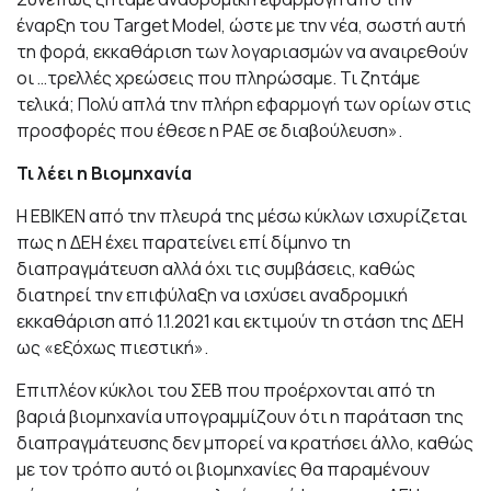
έναρξη του Target Model, ώστε με την νέα, σωστή αυτή
τη φορά, εκκαθάριση των λογαριασμών να αναιρεθούν
οι …τρελλές χρεώσεις που πληρώσαμε. Τι ζητάμε
τελικά; Πολύ απλά την πλήρη εφαρμογή των ορίων στις
προσφορές που έθεσε η ΡΑΕ σε διαβούλευση».
Τι λέει η Βιομηχανία
Η ΕΒΙΚΕΝ από την πλευρά της μέσω κύκλων ισχυρίζεται
πως η ΔΕΗ έχει παρατείνει επί δίμηνο τη
διαπραγμάτευση αλλά όχι τις συμβάσεις, καθώς
διατηρεί την επιφύλαξη να ισχύσει αναδρομική
εκκαθάριση από 1.1.2021 και εκτιμούν τη στάση της ΔΕΗ
ως «εξόχως πιεστική».
Επιπλέον κύκλοι του ΣΕΒ που προέρχονται από τη
βαριά βιομηχανία υπογραμμίζουν ότι η παράταση της
διαπραγμάτευσης δεν μπορεί να κρατήσει άλλο, καθώς
με τον τρόπο αυτό οι βιομηχανίες θα παραμένουν