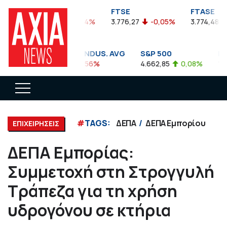
FTSEA
FTSE
FTASE
899,47
-0,04%
3.776,27
-0,05%
3.774,48
-
DOW JONES INDUS. AVG
S&P 500
NAS
35.911,81
-0,56%
4.662,85
0,08%
14.8
#
TAGS:
ΔΕΠΑ
ΔΕΠΑ Εμπορίου
ΕΠΙΧΕΙΡΗΣΕΙΣ
ΔΕΠΑ Εμπορίας:
Συμμετοχή στη Στρογγυλή
Τράπεζα για τη χρήση
υδρογόνου σε κτήρια