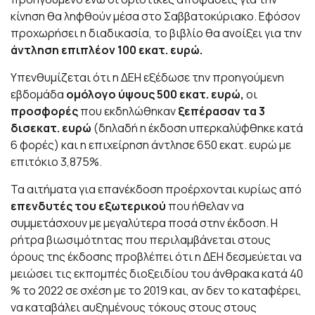
κίνηση θα ληφθούν μέσα στο Σαββατοκύριακο. Εφόσον
προχωρήσει η διαδικασία, το βιβλίο θα ανοίξει για την
άντληση επιπλέον 100 εκατ. ευρώ.
Υπενθυμίζεται ότι η ΔΕΗ εξέδωσε την προηγούμενη
εβδομάδα
ομόλογο ύψους 500 εκατ. ευρώ,
οι
προσφορές
που εκδηλώθηκαν
ξεπέρασαν τα 3
δισεκατ. ευρώ
(δηλαδή η έκδοση υπερκαλύφθηκε κατά
6 φορές) και η επιχείρηση άντλησε 650 εκατ. ευρώ με
επιτόκιο 3,875%.
Τα αιτήματα για επανέκδοση προέρχονται κυρίως από
επενδυτές του εξωτερικού
που ήθελαν να
συμμετάσχουν με μεγαλύτερα ποσά στην έκδοση. Η
ρήτρα βιωσιμότητας που περιλαμβάνεται στους
όρους της έκδοσης προβλέπει ότι η ΔΕΗ δεσμεύεται να
μειώσει τις εκπομπές διοξειδίου του άνθρακα κατά 40
% το 2022 σε σχέση με το 2019 και, αν δεν το καταφέρει,
να καταβάλει αυξημένους τόκους στους στους