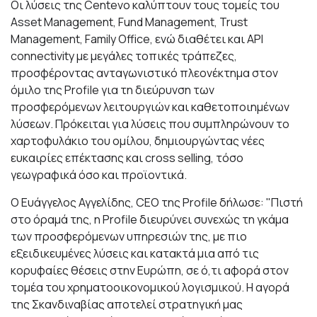
Οι λύσεις της Centevo καλύπτουν τους τομείς του
Asset Management, Fund Management, Trust
Management, Family Office, ενώ διαθέτει και API
connectivity με μεγάλες τοπικές τράπεζες,
προσφέροντας ανταγωνιστικό πλεονέκτημα στον
όμιλο της Profile για τη διεύρυνση των
προσφερόμενων λειτουργιών και καθετοποιημένων
λύσεων. Πρόκειται για λύσεις που συμπληρώνουν το
χαρτοφυλάκιο του ομίλου, δημιουργώντας νέες
ευκαιρίες επέκτασης και cross selling, τόσο
γεωγραφικά όσο και προϊοντικά.
Ο Ευάγγελος Αγγελίδης, CEO της Profile δήλωσε: "Πιστή
στο όραμά της, η Profile διευρύνει συνεχώς τη γκάμα
των προσφερόμενων υπηρεσιών της, με πιο
εξειδικευμένες λύσεις και κατακτά μια από τις
κορυφαίες θέσεις στην Ευρώπη, σε ό,τι αφορά στον
τομέα του χρηματοοικονομικού λογισμικού. Η αγορά
της Σκανδιναβίας αποτελεί στρατηγική μας