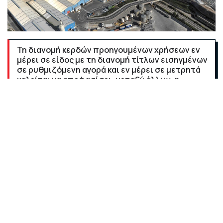
Τη διανομή κερδών προηγουμένων χρήσεων εν
μέρει σε είδος με τη διανομή τίτλων εισηγμένων
σε ρυθμιζόμενη αγορά και εν μέρει σε μετρητά
καλείται να αποφασίσει, μεταξύ άλλων, η
έκτακτη Γενική Συνέλευση της ElvalHalcor στις 9
Απριλίου.
Όπως ανακοίνωσε η εισηγμένη εταιρεία, η γενική
συνέλευση καλείται να λάβει απόφαση επί των
παρακάτω θεμάτων ημερήσιας διάταξης:
1.Διανομή κερδών προηγουμένων χρήσεων εν μέρει σε
είδος με τη διανομή τίτλων εισηγμένων σε ρυθμιζόμενη
αγορά και εν μέρει σε μετρητά.