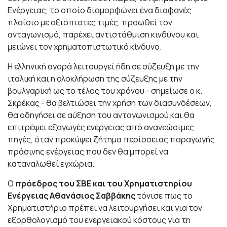
Ενέργειας, το οποίο διαμορφώνει ένα διαφανές
πλαίσιο με αξιόπιστες τιμές, προωθεί τον
ανταγωνισμό, παρέχει αντιστάθμιση κινδύνου και
μειώνει τον χρηματοπιστωτικό κίνδυνο.
Η ελληνική αγορά λειτουργεί ήδη σε σύζευξη με την
ιταλική και η ολοκλήρωση της σύζευξης με την
βουλγαρική ως το τέλος του χρόνου - σημείωσε ο κ.
Σκρέκας - θα βελτιώσει την χρήση των διασυνδέσεων,
θα οδηγήσει σε αύξηση του ανταγωνισμού και θα
επιτρέψει εξαγωγές ενέργειας από ανανεώσιμες
πηγές, όταν προκύψει ζήτημα περίσσειας παραγωγής
πράσινης ενέργειας που δεν θα μπορεί να
καταναλωθεί εγχώρια.
Ο
πρόεδρος του ΣΒΕ και του Χρηματιστηρίου
Ενέργειας Αθανάσιος Σαββάκης
τόνισε πως το
Χρηματιστήριο πρέπει να λειτουργήσει και για τον
εξορθολογισμό του ενεργειακού κόστους για τη