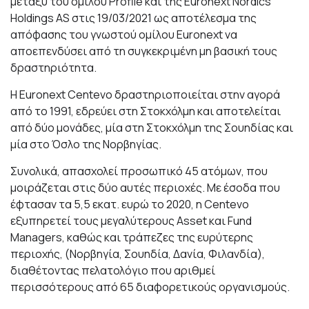
μεταξύ του ομίλου Profile και της Euronext Nordics
Holdings AS στις 19/03/2021 ως αποτέλεσμα της
απόφασης του γνωστού ομίλου Euronext να
αποεπενδύσει από τη συγκεκριμένη μη βασική τους
δραστηριότητα.
Η Euronext Centevo δραστηριοποιείται στην αγορά
από το 1991, εδρεύει στη Στοκχόλμη και αποτελείται
από δύο μονάδες, μία στη Στοκχόλμη της Σουηδίας και
μία στο Όσλο της Νορβηγίας.
Συνολικά, απασχολεί προσωπικό 45 ατόμων, που
μοιράζεται στις δύο αυτές περιοχές. Με έσοδα που
έφτασαν τα 5,5 εκατ. ευρώ το 2020, η Centevo
εξυπηρετεί τους μεγαλύτερους Asset και Fund
Managers, καθώς και τράπεζες της ευρύτερης
περιοχής, (Νορβηγία, Σουηδία, Δανία, Φιλανδία),
διαθέτοντας πελατολόγιο που αριθμεί
περισσότερους από 65 διαφορετικούς οργανισμούς.