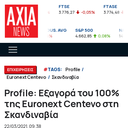
FTSEA
FTSE
FTASE
899,47
-0,04%
3.776,27
-0,05%
3.774,48
-0,1
DOW JONES INDUS. AVG
S&P 500
NASDA
35.911,81
-0,56%
4.662,85
0,08%
14.893,7
#
TAGS:
Profile
ΕΠΙΧΕΙΡΗΣΕΙΣ
Euronext Centevo
Σκανδιναβία
Profile: Εξαγορά του 100%
της Euronext Centevo στη
Σκανδιναβία
22/03/2021, 09:38