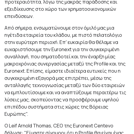
προτεραιότητα, λόγω της μακράς παράδοσης και
εξειδίκευσης στο χώρο των χρηματοοικονομικών
επενδύσεων.
Από σήμερα, ενσωματώνουμε στον όμιλό μας μια
ηγέτιδα εταιρεία του κλάδου, με πιστό πελατολόγιο
στην ευρύτερη περιοχή. Επ' ευκαιρία θα θέλαμε να
ευχαριστήσουμε την Euronext για την συγκεκριμένη
συναλλαγή, που σηματοδοτεί και την έναρξη μίας
μακροχρόνιας συνεργασίας μεταξύ της Profile και της
Euronext. Επίσης, είμαστε ιδιαίτερα ευτυχείς που η
συγκεκριμένη εξαγορά μας επιτρέπει, μέσω της
ανταλλαγής τεχνογνωσίας μεταξύ των δύο εταιρειών
να εμπλουτίσουμε και να αναπτύξουμε περαιτέρω τις
λύσεις μας, σκοπεύοντας να προσφέρουμε υψηλού
επιπέδου συστήματα στις χώρες της Βόρειας
Ευρώπης".
Ο Leif Arnold Thomas, CEO της Euronext Centevo
δήλωσε: "Είμαστε σίγουροι ότι η Profile θα είναι ένας