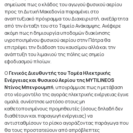
σημείωσε πως ο κλάδος του αγωγού φυσικού αερίου
προς τη Δυτική Μακεδονία παραμένει στο
αναπτυξιακό πρόγραμμα του Διαχειριστή, ανεξάρτητα
από την ένταξη του στο Ταμείο Ανάκαμψης. Ανέφερε
ακόμη πως η δημιουργία υποδομών διακίνησης
υγροποιημένου φυσικού αερίου στην Πάτρα θα
επιτρέψει την διάδοση του καυσίμου αλλά και την
ανάπτυξη του λιμανιού της πόλης ως σημείο
εφοδιασμού πλοίων.
Ο
Γενικός Διευθυντής του Τομέα Ηλεκτρικής
Ενέργειας και Φυσικού Αερίου της MYTILINEOS
Ντίνος Μπενρουμπή
, υπογράμμισε πως η μετάβαση
στο νέο μοντέλο της αγοράς ηλεκτρικής ενέργειας έγινε
ομαλά, συνέστησε ωστόσο στους μη
καθετοποιημένους προμηθευτές (όσους δηλαδή δεν
διαθέτουν και παραγωγή ενέργειας) να
αντισταθμίσουν το ρίσκο αγοράζοντας παράγωγα που
θα τους προστατεύουν από απρόβλεπτες