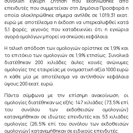
συνολική έγκυρη ζήτηση που εκδηλώθηκε από
επενδυτές που συμμετείχαν στη Δημόσια Προσφορά η
οποία ολοκληρώθηκε σήμερα ανήλθε σε 1.019,31 εκατ.
ευρώ με αποτέλεσμα η έκδοση να υπερκαλυφθεί κατά
5,1 φορές, γεγονός που καταδεικνύει ότι η εγχώρια
αγορά ομολόγων μπορεί να σηκώσει κεφάλαια.
Η τελική απόδοση των ομολογιών ορίστηκε σε 1,9% και
το επιτόκιο των ομολογιών σε 1,9% ετησίως. Συνολικά
διατέθηκαν 200 χιλιάδες άυλες κοινές ανώνυμες
ομολογίες της εταιρείας με ονομαστική αξία 1000 ευρώ
η κάθε μία με αποτέλεσμα να αντληθούν κεφάλαια
ύψους 200 εκατ. ευρώ.
Πάντα σύμφωνα με την επίσημη ανακοίνωση, οι
ομολογίες διατέθηκαν ως εξής: 147 χιλιάδες (73,5% επί
του συνόλου των εκδοθεισών ομολογιών)
κατανεμήθηκαν σε ιδιώτες επενδυτές και 53 χιλιάδες
ομολογίες (26,5% επί του συνόλου των εκδοθεισών
ομολογιών) κατανεμήθηκαν σε ειδικούς επενδυτές.