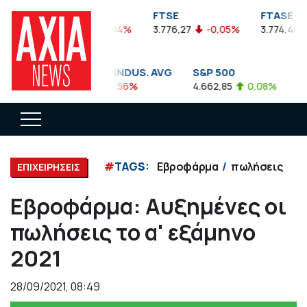
FTSEA
FTSE
FTASE
899,47
-0,04%
3.776,27
-0,05%
3.774,48
DOW JONES INDUS. AVG
S&P 500
NA
35.911,81
-0,56%
4.662,85
0,08%
14.
#
TAGS:
Εβροφάρμα
πωλήσεις
ΕΠΙΧΕΙΡΗΣΕΙΣ
Εβροφάρμα: Αυξημένες οι
πωλήσεις το α' εξάμηνο
2021
28/09/2021, 08:49