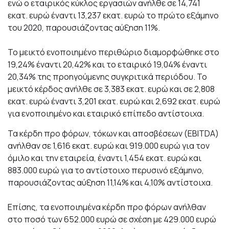
ενώ ο εταιρικός κύκλος εργασιών ανήλθε σε 14,741
εκατ. ευρώ έναντι 13,237 εκατ. ευρώ το πρώτο εξάμηνο
του 2020, παρουσιάζοντας αύξηση 11%.
Το μεικτό ενοποιημένο περιθώριο διαμορφώθηκε στο
19,24% έναντι 20,42% και το εταιρικό 19,04% έναντι
20,34% της προηγούμενης συγκριτικά περιόδου. Το
μεικτό κέρδος ανήλθε σε 3,383 εκατ. ευρώ και σε 2,808
εκατ. ευρώ έναντι 3,201 εκατ. ευρώ και 2,692 εκατ. ευρώ
για ενοποιημένο και εταιρικό επίπεδο αντίστοιχα.
Τα κέρδη προ φόρων, τόκων και αποσβέσεων (EBIΤDA)
ανήλθαν σε 1,616 εκατ. ευρώ και 919.000 ευρώ για τον
όμιλο και την εταιρεία, έναντι 1,454 εκατ. ευρώ και
883.000 ευρώ για το αντίστοιχο περυσινό εξάμηνο,
παρουσιάζοντας αύξηση 11,14% και 4,10% αντίστοιχα.
Επίσης, τα ενοποιημένα κέρδη προ φόρων ανήλθαν
στο ποσό των 652.000 ευρώ σε σχέση με 429.000 ευρώ