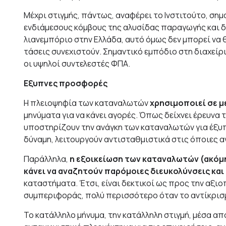
Μέχρι στιγμής, πάντως, αναφέρει το Ινστιτούτο, σ
ενδιάμεσους κόμβους της αλυσίδας παραγωγής και 
λιανεμπόριο στην Ελλάδα, αυτό όμως δεν μπορεί να 
τάσεις συνεχιστούν. Σημαντικό εμπόδιο στη διαχείρ
οι υψηλοί συντελεστές ΦΠΑ.
Εξυπνες προσφορές
Η πλειοψηφία των καταναλωτών
χρησιμοποιεί σε μ
μηνύματα για να κάνει αγορές. Όπως δείχνει έρευνα 
υποστηρίζουν την ανάγκη των καταναλωτών για έξυπ
δύναμη, λειτουργούν αντισταθμιστικά στις όποιες α
Παράλληλα,
η εξοικείωση των καταναλωτών (ακόμη
κάνει να αναζητούν παρόμοιες διευκολύνσεις και
καταστήματα. Έτσι, είναι δεκτικοί ως προς την αξι
συμπεριφοράς, πολύ περισσότερο όταν το αντίκρισ
Το κατάλληλο μήνυμα, την κατάλληλη στιγμή, μέσα απ