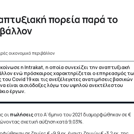
ναπτυξιακή πορεία παρά το
ιβάλλον
κοίνωσε η Intrakat, η οποία συνεχίζει την αναπτυξιακή
βάλλον ενώ πρόσκαιρος χαρακτηρίζεται ο επηρεασμός τ
ου Covid 19 και τις ανεξέλεγκτες ανατιμήσεις βασικών
 να είναι αισιόδοξες λόγω του υψηλού ανεκτέλεστου
κιο έργων.
ας οι
πωλήσεις
στο Α’ 6μηνο του 2021 διαμορφώθηκαν σε €
μειώνοντας σχετική αύξηση κατά 9,03%.
φώθηκαν σε ζημίες € -9,9 εκ. έναντι ζημιών € -3,2 εκ. της