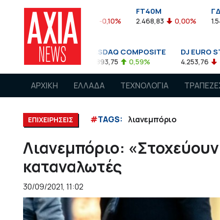
FTASE
FT40M
ΓΔ
%
3.774,48
-0,10%
2.468,83
0,00%
1.545,63
-0,
NASDAQ COMPOSITE
DJ EURO STOXX 50 €
0,08%
14.893,75
0,59%
4.253,76
-1,13%
ΑΡΧΙΚΗ
ΕΛΛΑΔΑ
ΤΕΧΝΟΛΟΓΙΑ
ΤΡΑΠΕΖΕ
#
TAGS:
λιανεμπόριο
ΕΠΙΧΕΙΡΗΣΕΙΣ
Λιανεμπόριο: «Στοχεύουν
καταναλωτές
30/09/2021, 11:02