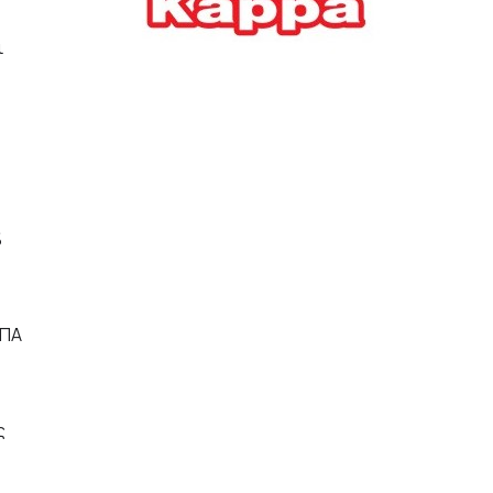
Ελλήνων
ι
ΟΙΚΟΝΟΜΙΑ
22/07/2026, 12:11
Οι επιχειρήσεις ανοίγουν
την ατζέντα της ΔΕΘ – Τα
αιτήματα προς τον
πρωθυπουργό
ΕΠΙΧΕΙΡΗΣΕΙΣ
22/07/2026, 12:09
%
ΕΣΠΑ για επιχειρήσεις:
Όλα όσα πρέπει να
ΦΠΑ
γνωρίζετε πριν ανοίξει ο
φάκελος της αίτησης
ΟΙΚΟΝΟΜΙΑ
21/07/2026, 12:36
ς
Τουρισμός: Διψήφια