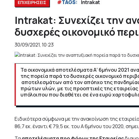
#
TAGS:
Intrakat
ΕΠΙΧΕΙΡΗΣΕΙΣ
Intrakat: Συνεχίζει την α
δυσχερές οικονομικό περ
30/09/2021, 10:23
Τα οικονομικά αποτελέσματα Α’ 6μήνου 2021 ανα
της πορεία παρά το δυσχερές οικονομικό περι
αποτελεσμάτων από τον απόηχο της πανδημίας τ
πρώτων υλών, με τις προοπτικές της εταιρείας
υπόλοιπου που διαθέτει σε ένα ευρύ χαρτοφυλά
Ειδικότερα σύμφωνα με την ανακοίνωση της εταιρεί
86,7 εκ. έναντι € 79,5 εκ. του Α 6μήνου του 2020, ση
Τα
αποτελέσματα προ φόρων της Εταιρείας
διαμορ