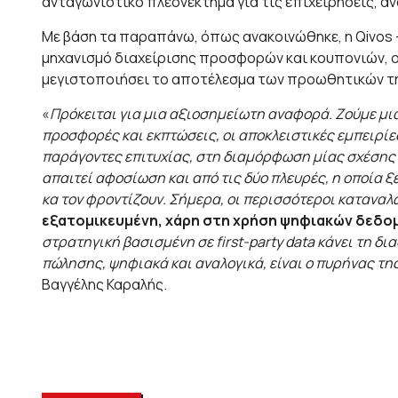
ανταγωνιστικό πλεονέκτημα για τις επιχειρήσεις, αν
Με βάση τα παραπάνω, όπως ανακοινώθηκε, η Qivos
μηχανισμό διαχείρισης προσφορών και κουπονιών, ο
μεγιστοποιήσει το αποτέλεσμα των προωθητικών τη
«
Πρόκειται για μια αξιοσημείωτη αναφορά. Ζούμε μια
προσφορές και εκπτώσεις, οι αποκλειστικές εμπειρίε
παράγοντες επιτυχίας, στη διαμόρφωση μίας σχέσης 
απαιτεί αφοσίωση και από τις δύο πλευρές, η οποία ξε
κα τον φροντίζουν. Σήμερα, οι περισσότεροι κατανα
εξατομικευμένη, χάρη στη χρήση ψηφιακών δεδο
στρατηγική βασισμένη σε first-party data κάνει τη δι
πώλησης, ψηφιακά και αναλογικά, είναι ο πυρήνας τ
Βαγγέλης Καραλής.