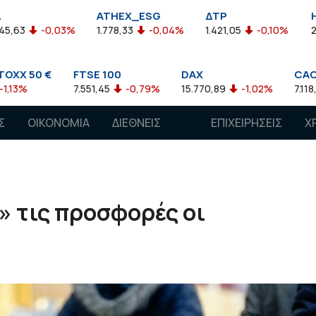
ATHEX_ESG
ΔΤΡ
HELMSI
03%
1.778,33
-0,04%
1.421,05
-0,10%
2.211,72
0,1
FTSE 100
DAX
CAC 40
7.551,45
-0,79%
15.770,89
-1,02%
7.118,50
-1,15%
Σ
ΟΙΚΟΝΟΜΙΑ
ΔΙΕΘΝΕΙΣ
ΕΠΙΧΕΙΡΗΣΕΙΣ
Χ
ΑΓΟΡΕΣ
» τις προσφορές οι