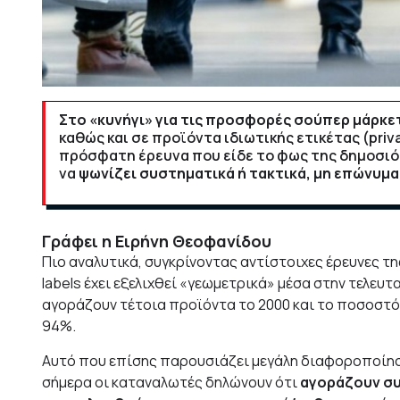
Στο «κυνήγι» για τις προσφορές σούπερ μάρκ
καθώς και σε προϊόντα ιδιωτικής ετικέτας (priv
πρόσφατη έρευνα που είδε το φως της δημοσι
να
ψωνίζει συστηματικά ή τακτικά, μη επώνυμ
Γράφει η Ειρήνη Θεοφανίδου
Πιο αναλυτικά, συγκρίνοντας αντίστοιχες έρευνες τη
labels έχει εξελιχθεί «γεωμετρικά» μέσα στην τελευτ
αγοράζουν τέτοια προϊόντα το 2000 και το ποσοστό
94%.
Αυτό που επίσης παρουσιάζει μεγάλη διαφοροποίηση
σήμερα οι καταναλωτές δηλώνουν ότι
αγοράζουν συσ