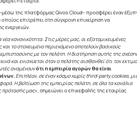
αφέρει η εταιρία.
 –μέσω της πλατφόρμας Qivos Cloud– προσφέρει έναν έξυπ
 οποίος επιτρέπει στη σύγχρονη επιχείρηση να
ς ενεργειών.
 νέα κανονικότητα. Στις μέρες μας, οι εξατομικευμένες
ς και το στοχευμένο περιεχόμενο αποτελούν βασικούς
εμπιστοσύνης με τον πελάτη.
Η διατήρηση αυτής της σχέση
κινά και ενισχύεται όταν ο πελάτης αισθανθεί ότι τον εκτιμ
λωτές αναμένουν
ότι η εμπειρία αγορών θα είναι
μένων.
Επιπλέον, σε έναν κόσμο χωρίς third-party cookies, μι
αφορά. Η βελτίωση της εμπειρίας πελάτη, σε όλα τα κανάλια
ης πρότασής μας
», σημειώνει ο επικεφαλής της εταιρίας