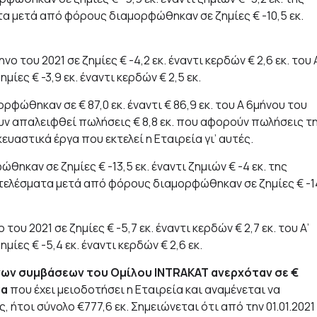
α μετά από φόρους διαμορφώθηκαν σε ζημίες € -10,5 εκ.
ο του 2021 σε ζημίες € -4,2 εκ. έναντι κερδών € 2,6 εκ. του 
ες € -3,9 εκ. έναντι κερδών € 2,5 εκ.
ρφώθηκαν σε € 87,0 εκ. έναντι € 86,9 εκ. του Α 6μήνου του
ουν απαλειφθεί πωλήσεις € 8,8 εκ. που αφορούν πωλήσεις τ
υαστικά έργα που εκτελεί η Εταιρεία γι’ αυτές.
θηκαν σε ζημίες € -13,5 εκ. έναντι ζημιών € -4 εκ. της
τελέσματα μετά από φόρους διαμορφώθηκαν σε ζημίες € -1
ου 2021 σε ζημίες € -5,7 εκ. έναντι κερδών € 2,7 εκ. του Α’
ίες € -5,4 εκ. έναντι κερδών € 2,6 εκ.
νων συμβάσεων του Ομίλου
INTRAKAT
ανερχόταν σε €
γα
που έχει μειοδοτήσει η Εταιρεία και αναμένεται να
ήτοι σύνολο €777,6 εκ. Σημειώνεται ότι από την 01.01.2021