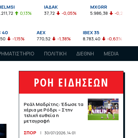
ΙΑΔΑΚ
MXGRR
ΣΑΓΔ
3%
37,72
-0,05%
5.986,38
-0,23%
2.924,61
-
AEX
IBEX 35
ATX
770,52
-1,38%
8.783,40
-0,63%
4.007,68
-0,
ΡΗΜΑΤΙΣΤΗΡΙΟ
ΠΟΛΙΤΙΚΗ
ΔΙΕΘΝΗ
MEDIA
ΡΟΗ ΕΙΔΗΣΕΩΝ
Ρεάλ Μαδρίτης: Έδωσε τα
χέρια με Ρόδρι – Στην
τελική ευθεία η
μεταγραφή
ΣΠΟΡ
30/07/2026, 14:01