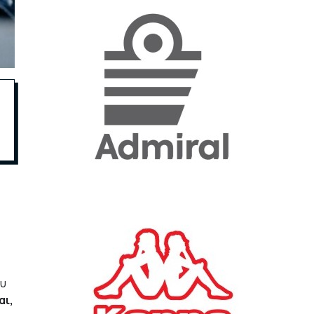
«Η ακρίβεια «γονατίζει»
την κοινωνία - Νέα μεγάλη
έρευνα της Pulse για το
Ε.Ε.Α.
ΟΙΚΟΝΟΜΙΑ
23/07/2026, 12:50
Aktor: Δεν θα γίνουν
δεκτές προσφορές κάτω
των 11,25 ευρώ στην
αύξηση κεφαλαίου
e
ΕΠΙΧΕΙΡΗΣΕΙΣ
22/07/2026, 12:12
ο
Κ. Πιερρακάκης: Νέα
εποχή για το Ολυμπιακό
ου
Κωπηλατοδρόμιο - Η
δημόσια περιουσία είναι
αι,
περιουσία όλων των