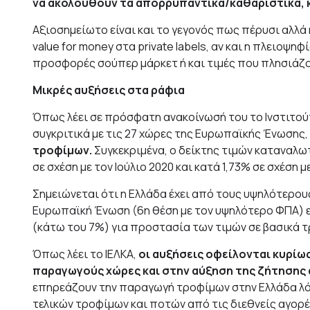
να ακολουθούν τα απορρυπαντικά/καθαριστικά, κ
Αξιοσημείωτο είναι και το γεγονός πως πέρυσι αλλ
value for money στα private labels, αν και η πλειοψ
προσφορές σούπερ μάρκετ ή και τιμές που πλησιάζουν
Μικρές αυξήσεις στα ράφια
Όπως λέει σε πρόσφατη ανακοίνωσή του το Ινστιτο
συγκριτικά με τις 27 χώρες της Ευρωπαϊκής Ένωσης,
τροφίμων.
Συγκεκριμένα, ο δείκτης τιμών καταναλωτ
σε σχέση με τον Ιούλιο 2020 και κατά 1,73% σε σχέση μ
Σημειώνεται ότι η Ελλάδα έχει από τους υψηλότερου
Ευρωπαϊκή Ένωση (6η θέση με τον υψηλότερο ΦΠΑ) 
(κάτω του 7%) για προστασία των τιμών σε βασικά 
Όπως λέει το ΙΕΛΚΑ,
οι αυξήσεις οφείλονται κυρίω
παραγωγούς χώρες και στην αύξηση της ζήτησης 
επηρεάζουν την παραγωγή τροφίμων στην Ελλάδα λό
τελικών τροφίμων και ποτών από τις διεθνείς αγορέ