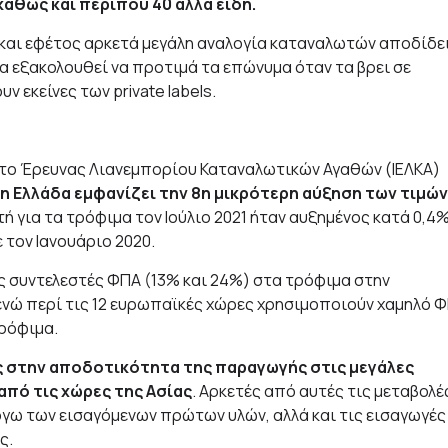
αθώς και περίπου 40 άλλα είδη.
ά και εφέτος αρκετά μεγάλη αναλογία καταναλωτών αποδίδε
ηφία εξακολουθεί να προτιμά τα επώνυμα όταν τα βρει σε
 εκείνες των private labels.
ύτο Έρευνας Λιανεμπορίου Καταναλωτικών Αγαθών (ΙΕΛΚΑ)
η Ελλάδα εμφανίζει την 8η μικρότερη αύξηση των τιμών
ή για τα τρόφιμα τον Ιούλιο 2021 ήταν αυξημένος κατά 0,4
ε τον Ιανουάριο 2020.
ς συντελεστές ΦΠΑ (13% και 24%) στα τρόφιμα στην
ενώ περί τις 12 ευρωπαϊκές χώρες χρησιμοποιούν χαμηλό 
τρόφιμα.
ς στην αποδοτικότητα της παραγωγής στις μεγάλες
από τις χώρες της Ασίας
. Αρκετές από αυτές τις μεταβολέ
γω των εισαγόμενων πρώτων υλών, αλλά και τις εισαγωγές
ς.