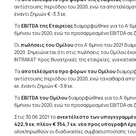
αντίστοιχης περιόδου του 2020, ενώ τα αποτελέσματ
έναντι ζημιών € -3,3 εκ.
Το
EBITDA της Εταιρείας
διαμορφώθηκε για το Α’ 6μην
6μήνου του 2020, ενώ το προσαρμοσμένο EBITDA σε ζημί
Οι
πωλήσεις του Ομίλου
στο Α’ 6μηνο του 2021 διαμο
2020. Σημειώνεται ότι στις πωλήσεις του Ομίλου έχ
INTRAKAT προς θυγατρικές της εταιρείες, για κατασκε
Τα
αποτελέσματα προ φόρων του Ομίλου
διαμορφώ
αντίστοιχης περιόδου του 2020, ενώ τα καθαρά απο
εκ. έναντι ζημιών € -3,8 εκ.
Το
EBITDA του Ομίλου
διαμορφώθηκε για το Α’ 6μηνο τ
6μήνου του 2020, ενώ το προσαρμοσμένο EBITDA σε ζημ
Στις 30.06.2021 το
ανεκτέλεστο των υπογεγραμμέ
422,9 εκ. πλέον € 354,7 εκ. νέα προς υπογραφή έρ
ολοκληρωθούν οι διαδικασίες συμβασιοποίησής τους, 