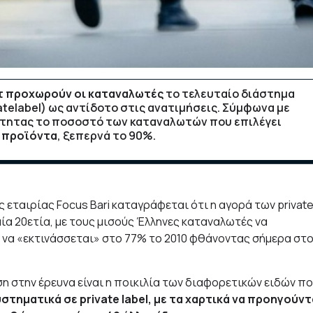
ετ προχωρούν οι καταναλωτές
το τελευταίο διάστημα
atelabel) ως αντίδοτο στις ανατιμήσεις. Σύμφωνα με
ότητας το ποσοστό των καταναλωτών που επιλέγει
α προϊόντα
, ξεπερνά το 90%.
ς
εταιρίας Focus Bari
καταγράφεται ότι η αγορά των privat
αία 20ετία, με τους μισούς Έλληνες καταναλωτές να
 να «εκτινάσσεται» στο 77% το 2010 φθάνοντας σήμερα στ
 στην έρευνα είναι η ποικιλία των διαφορετικών ειδών π
τηματικά σε private label, με τα χαρτικά να προηγούντ