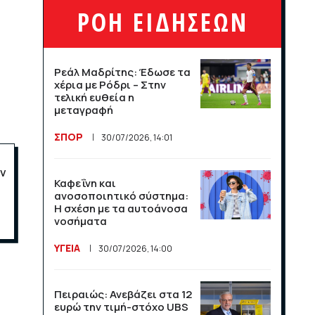
τους πρώτους 30 μήνες
ΡΟΗ ΕΙΔΗΣΕΩΝ
από τον Νίκο Χαρδαλιά
ΠΟΛΙΤΙΚΗ
14/07/2026, 13:32
Ρεάλ Μαδρίτης: Έδωσε τα
χέρια με Ρόδρι – Στην
Η Αβάνα αντιμετωπίζει
τελική ευθεία η
νέα πολύωρα μπλακ άουτ
μεταγραφή
στην Κούβα
ΣΠΟΡ
30/07/2026, 14:01
ΔΙΕΘΝΗ
13/07/2026, 14:25
ων
Καφεΐνη και
Η Ευρωπαϊκή Ένωση
ανοσοποιητικό σύστημα:
αναδιαρθρώνει τον
Η σχέση με τα αυτοάνοσα
κτηνοτροφικό τομέα
νοσήματα
ΔΙΕΘΝΗ
13/07/2026, 14:23
ΥΓΕΙΑ
30/07/2026, 14:00
Ο Σέρλοτ δέχθηκε ακραία
Πειραιώς: Ανεβάζει στα 12
μηνύματα μετά τον
ευρώ την τιμή-στόχο UBS
αποκλεισμό της