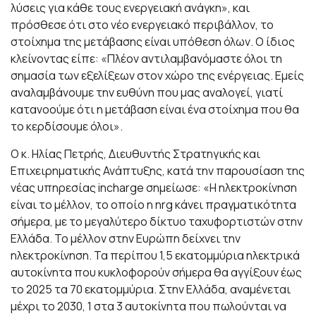
λύσεις για κάθε τους ενεργειακή ανάγκη», και
πρόσθεσε ότι στο νέο ενεργειακό περιβάλλον, το
στοίχημα της μετάβασης είναι υπόθεση όλων. Ο ίδιος
κλείνοντας είπε: «Πλέον αντιλαμβανόμαστε όλοι τη
σημασία των εξελίξεων στον χώρο της ενέργειας. Εμείς
αναλαμβάνουμε την ευθύνη που μας αναλογεί, γιατί
κατανοούμε ότι η μετάβαση είναι ένα στοίχημα που θα
το κερδίσουμε όλοι».
Ο κ. Ηλίας Πετρής, Διευθυντής Στρατηγικής και
Επιχειρηματικής Ανάπτυξης, κατά την παρουσίαση της
νέας υπηρεσίας incharge σημείωσε: «H ηλεκτροκίνηση
είναι το μέλλον, το οποίο η nrg κάνει πραγματικότητα
σήμερα, με το μεγαλύτερο δίκτυο ταχυφορτιστών στην
Ελλάδα. Το μέλλον στην Ευρώπη δείχνει την
ηλεκτροκίνηση. Τα περίπου 1,5 εκατομμύρια ηλεκτρικά
αυτοκίνητα που κυκλοφορούν σήμερα θα αγγίξουν έως
το 2025 τα 70 εκατομμύρια. Στην Ελλάδα, αναμένεται
μέχρι το 2030, 1 στα 3 αυτοκίνητα που πωλούνται να