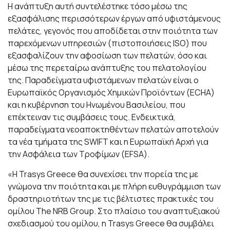
Η ανάπτυξη αυτή συντελέστηκε τόσο μέσω της
εξασφάλισης περισσότερων έργων από υφιστάμενους
πελάτες, γεγονός που αποδίδεται στην ποιότητα των
παρεχόμενων υπηρεσιών (πιστοποιήσεις ISO) που
εξασφαλίζουν την αφοσίωση των πελατών, όσο και
μέσω της περεταίρω ανάπτυξης του πελατολογίου
της. Παραδείγματα υφιστάμενων πελατών είναι ο
Ευρωπαϊκός Οργανισμός Χημικών Προϊόντων (ECHA)
και η κυβέρνηση του Ηνωμένου Βασιλείου, που
επέκτειναν τις συμβάσεις τους. Ενδεικτικά,
παραδείγματα νεοαποκτηθέντων πελατών αποτελούν
τα νέα τμήματα της SWIFT και η Ευρωπαϊκή Αρχή για
την Ασφάλεια των Τροφίμων (EFSA).
«Η Trasys Greece θα συνεχίσει την πορεία της με
γνώμονα την ποιότητα και με πλήρη ευθυγράμμιση των
δραστηριοτήτων της με τις βέλτιστες πρακτικές του
ομίλου The NRB Group. Στο πλαίσιο του αναπτυξιακού
σχεδιασμού του ομίλου, η Trasys Greece θα συμβάλει