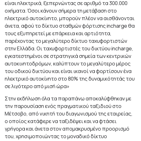
είναι ηλεκτρικά, ξεπερνώντας σε αριθμό τα 300.000
οχήματα. Όσοι κάνουν σήμερα τη μετάβαση στο
ηλεκτρικό αυτοκίνητο, μπορούν πλέον να αισθάνονται
άνετα, αφού το δίκτυο σταθμών φόρτισης incharge θα
τους εξυπηρετεί με επάρκεια και αρτιότητα,
παρέχοντας το μεγαλύτερο δίκτυο ταχυφορτιστών
στην Ελλάδα. Οι ταχυφορτιστές τoυ δικτύου incharge,
εγκατεστημένοι σε στρατηγικά σημεία των κεντρικών
αυτοκινητοδρόμων, καλύπτουν το μεγαλύτερο μέρος
του οδικού δικτύου και είναι ικανοί να φορτίσουν ένα
ηλεκτρικό αυτοκίνητο στο 80% της δυναμικότητάς του
σε λιγότερο από μισή ώρα»
Στην εκδήλωση όλα τα παραπάνω αποκαλύφθηκαν με
την παρουσίαση ενός πραγματικού ταξιδιού στο
Μέτσοβο, από νικητή του διαγωνισμού της εταιρείας,
ο οποίος κατάφερε να ταξιδέψει και να φτάσει
γρήγορα και άνετα στον απομακρυσμένο προορισμό
του, χρησιμοποιώντας το μοναδικό δίκτυο