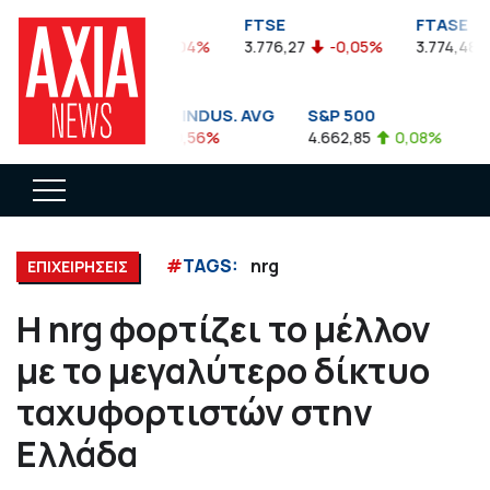
FTSEA
FTSE
FTASE
899,47
-0,04%
3.776,27
-0,05%
3.774,48
DOW JONES INDUS. AVG
S&P 500
NA
35.911,81
-0,56%
4.662,85
0,08%
14.8
#
TAGS:
nrg
ΕΠΙΧΕΙΡΗΣΕΙΣ
Η nrg φορτίζει το μέλλον
με το μεγαλύτερο δίκτυο
ταχυφορτιστών στην
Ελλάδα