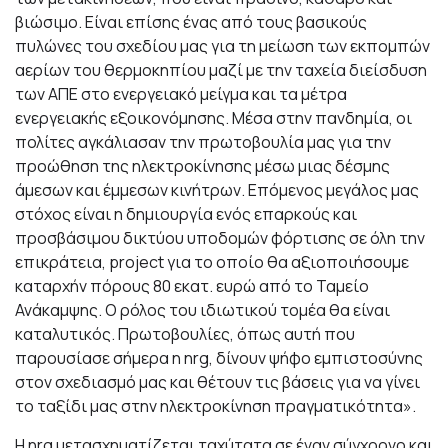
βιώσιμο. Είναι επίσης ένας από τους βασικούς
πυλώνες του σχεδίου μας για τη μείωση των εκπομπών
αερίων του θερμοκηπίου μαζί με την ταχεία διείσδυση
των ΑΠΕ στο ενεργειακό μείγμα και τα μέτρα
ενεργειακής εξοικονόμησης. Μέσα στην πανδημία, οι
πολίτες αγκάλιασαν την πρωτοβουλία μας για την
προώθηση της ηλεκτροκίνησης μέσω μιας δέσμης
άμεσων και έμμεσων κινήτρων. Επόμενος μεγάλος μας
στόχος είναι η δημιουργία ενός επαρκούς και
προσβάσιμου δικτύου υποδομών φόρτισης σε όλη την
επικράτεια, project για το οποίο θα αξιοποιήσουμε
καταρχήν πόρους 80 εκατ. ευρώ από το Ταμείο
Ανάκαμψης. Ο ρόλος του ιδιωτικού τομέα θα είναι
καταλυτικός. Πρωτοβουλίες, όπως αυτή που
παρουσίασε σήμερα η nrg, δίνουν ψήφο εμπιστοσύνης
στον σχεδιασμό μας και θέτουν τις βάσεις για να γίνει
το ταξίδι μας στην ηλεκτροκίνηση πραγματικότητα».
Η nrg μετασχηματίζεται ταχύτατα σε έναν σύγχρονο και