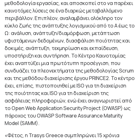
μεθοδολογία εργασίας, και αποσκοπεί στο να παρέχει
καινοτόμες λύσεις σε ένα διαρκώς μεταβαλλόμενο
περιβάλλον. Επιπλέον, αναλαμβάνει ολόκληρο τον
κύκλο ζωής της ανάπτυξης λογισμικού από το Α έως το
Ω: ανάλυση, ανάπτυξη/διαμόρφωση, μετάπτωση
υφιστάμενων δεδομένων, διασφάλιση ποιότητας και
δοκιμές, ανάπτυξη, τεκμηρίωση και εκπαίδευση,
υποστήριξη και συντήρηση. Το Κέντρο Καινοτομίας
έχει αναπτύξει μια πρωτότυπη προσέγγιση, που
συνδυάζει τα πλεονεκτήματα της μεθοδολογίας Scrum
και της μεθόδου διαχείρισης έργου PRINCE2. Το κέντρο
έχει, επίσης, πιστοποιηθεί με ISO για τη διαχείριση
της ποιότητας και ISO για τη διαχείριση της
ασφάλειας πληροφοριών, ενώ έχει αναγνωριστεί από
το Open Web Application Security Project (OWASP) ως
πάροχος του OWASP Software Assurance Maturity
Model (SAMM).
«Φέτος, η Trasys Greece συμπληρώνει 15 χρόνια