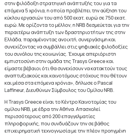
στην φιλόδοξη στρατηγική ανάπτυξής του για τα
επόμενα 5 χρόνια, η οποία προβλέπει την αύξηση του
κύκλου εργασιών του από 500 εκατ. ευρώ σε 750 εκατ.
ευρώ. Με ορίζοντα το μέλλον, η NRB δεσμεύεται για την
περαιτέρω ανάπτυξη των δραστηριοτήτων της στην
Ελλάδα, παραμένοντας ανοιχτή, συνεργάσιμη και
συνεχίζοντας να συμβάλλει στις ψηφιακές φιλοδοξίες
του συνόλου της κοινωνίας. Έχουμε απεριόριστη
εμπιστοσύνη στην ομάδα της Trasys Greece και
είμαστε βέβαιοι ότι θα συνεχίσουν να κατακτούν τους
αναπτυξιακούς και καινοτόμους στόχους που θέτουν
και μέσα στα επόμενα χρόνια», δήλωσε ο Pascal
Laffineur, Διευθύνων Σύμβουλος του Ομίλου NRB.
Η Trasys Greece είναι το Κέντρο Καινοτομίας του
ομίλου NRB, με έδρα την Αθήνα. Απασχολεί
περισσότερους από 200 επαγγελματίες
πληροφορικής, που συνδυάζουν την σε βάθος
επιχειρηματική τεχνογνωσία με την πλέον προηγμένη