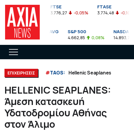
FTSEA
FTSE
FTASE
899,47
-0,04%
3.776,27
-0,05%
3.774,48
-0,10%
DOW JONES INDUS. AVG
S&P 500
NASDAQ 
35.911,81
-0,56%
4.662,85
0,08%
14.893,75
#
TAGS:
Hellenic Seaplanes
ΕΠΙΧΕΙΡΗΣΕΙΣ
HELLENIC SEAPLANES:
Άμεση κατασκευή
Υδατοδρομίου Αθήνας
στον Άλιμο