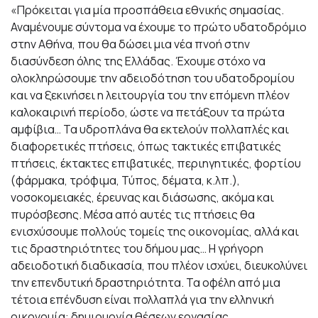
«Πρόκειται για μία προσπάθεια εθνικής σημασίας.
Αναμένουμε σύντομα να έχουμε το πρώτο υδατοδρόμιο
στην Αθήνα, που θα δώσει μια νέα πνοή στην
διασύνδεση όλης της Ελλάδας. Έχουμε στόχο να
ολοκληρώσουμε την αδειοδότηση του υδατοδρομίου
και να ξεκινήσει η λειτουργία του την επόμενη πλέον
καλοκαιρινή περίοδο, ώστε να πετάξουν τα πρώτα
αμφίβια… Τα υδροπλάνα θα εκτελούν πολλαπλές και
διαφορετικές πτήσεις, όπως τακτικές επιβατικές
πτήσεις, έκτακτες επιβατικές, περιηγητικές, φορτίου
(φάρμακα, τρόφιμα, Τύπος, δέματα, κ.λπ.),
νοσοκομειακές, έρευνας και διάσωσης, ακόμα και
πυρόσβεσης. Μέσα από αυτές τις πτήσεις θα
ενισχύσουμε πολλούς τομείς της οικονομίας, αλλά και
τις δραστηριότητες του δήμου μας… Η γρήγορη
αδειοδοτική διαδικασία, που πλέον ισχύει, διευκολύνει
την επενδυτική δραστηριότητα. Τα οφέλη από μια
τέτοια επένδυση είναι πολλαπλά για την ελληνική
οικονομία: δημιουργία θέσεων εργασίας,