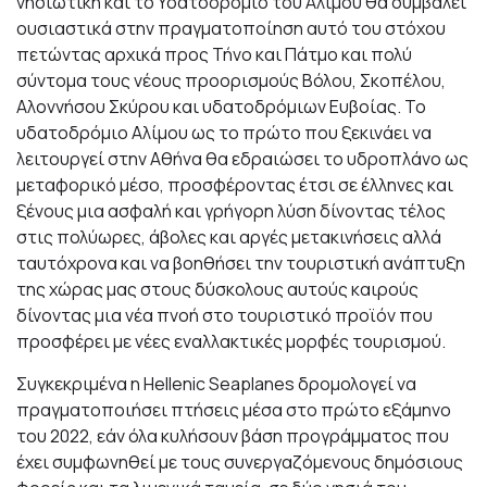
νησιωτική και το Υδατοδρόμιο του Αλίμου θα συμβάλει
ουσιαστικά στην πραγματοποίηση αυτό του στόχου
πετώντας αρχικά προς Τήνο και Πάτμο και πολύ
σύντομα τους νέους προορισμούς Βόλου, Σκοπέλου,
Αλοννήσου Σκύρου και υδατοδρόμιων Ευβοίας. Το
υδατοδρόμιο Αλίμου ως το πρώτο που ξεκινάει να
λειτουργεί στην Αθήνα θα εδραιώσει το υδροπλάνο ως
μεταφορικό μέσο, προσφέροντας έτσι σε έλληνες και
ξένους μια ασφαλή και γρήγορη λύση δίνοντας τέλος
στις πολύωρες, άβολες και αργές μετακινήσεις αλλά
ταυτόχρονα και να βοηθήσει την τουριστική ανάπτυξη
της χώρας μας στους δύσκολους αυτούς καιρούς
δίνοντας μια νέα πνοή στο τουριστικό προϊόν που
προσφέρει με νέες εναλλακτικές μορφές τουρισμού.
Συγκεκριμένα η Hellenic Seaplanes δρομολογεί να
πραγματοποιήσει πτήσεις μέσα στο πρώτο εξάμηνο
του 2022, εάν όλα κυλήσουν βάση προγράμματος που
έχει συμφωνηθεί με τους συνεργαζόμενους δημόσιους