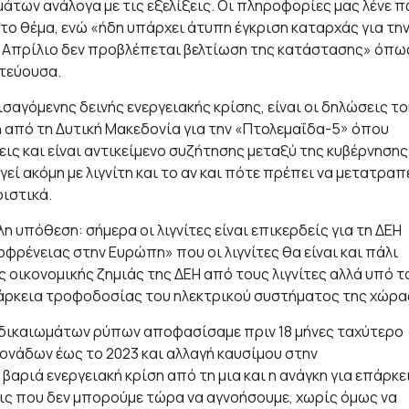
των ανάλογα με τις εξελίξεις. Οι πληροφορίες μας λένε 
στο θέμα, ενώ «ήδη υπάρχει άτυπη έγκριση καταρχάς για τη
ον Απρίλιο δεν προβλέπεται βελτίωση της κατάστασης» όπω
ωτεύουσα.
σαγόμενης δεινής ενεργειακής κρίσης, είναι οι δηλώσεις τ
πό τη Δυτική Μακεδονία για την «Πτολεμαΐδα-5» όπου
ς και είναι αντικείμενο συζήτησης μεταξύ της κυβέρνησης
γεί ακόμη με λιγνίτη και το αν και πότε πρέπει να μετατραπ
ιστικά.
 υπόθεση: σήμερα οι λιγνίτες είναι επικερδείς για τη ΔΕΗ
οφρένειας στην Ευρώπη» που οι λιγνίτες θα είναι και πάλι
 οικονομικής ζημιάς της ΔΕΗ από τους λιγνίτες αλλά υπό τ
άρκεια τροφοδοσίας του ηλεκτρικού συστήματος της χώρα
 δικαιωμάτων ρύπων αποφασίσαμε πριν 18 μήνες ταχύτερο
μονάδων έως το 2023 και αλλαγή καυσίμου στην
βαριά ενεργειακή κρίση από τη μια και η ανάγκη για επάρκε
εις που δεν μπορούμε τώρα να αγνοήσουμε, χωρίς όμως να