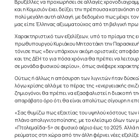
Βρυξέλλες να προχωρήσει σε αλλαγές χρονοδιαγραμμά
και η Κομισιόν έχει δείξει την πρέπουσα κατανόηση 
πολύ μεγάλη αυτή αλλαγή, με δεδομένο πως μέχρι τ
μας είπε Έλληνας αξιωματούχος από τη βελγική πρ
Χαρακτηριστικό των εξελίξεων, υπό το πρίσμα της ει
πρωθυπουργού Κυριάκου Μητσοτάκη την Παρασκευή α
τόνισε πως «δεν υπάρχουν ακόμη οριστικές αποφάσει
και της ΔΕΗ το για πόσα χρόνια θα πρέπει να λειτουρ
σε μονάδα φυσικού αερίου», όπως ανέφερε χαρακτηρ
Ούτως ή άλλως η απόσυρση των λιγνιτών ήταν δύσκολη
λόγω κρίσης αλλά με το πέρας της «ενεργειακής σχιζ
ζημιογόνοι θα πρέπει να εξασφαλιστεί η διακοπή της
απαράβατο όρο ότι θα είναι απολύτως σίγουρη η επ
«Σας θυμίζω πως εξαιτίας του υψηλού κόστους των
πλάνο απολιγνιτοποίησης, με το κλείσιμο όλων των 
«Πτολεμαΐδα-5» σε φυσικό αέριο έως το 2025. Αλλά η 
ρεύματος στη χώρα από την άλλη φέρνει νέες εξελίξ