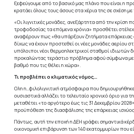
ξεφεύγουμε από το βασικό μας πλάνο που είναι η πρά
κρατάει όλους τους άσους στα χέρια της σε σχέση με 
«Οι λιγνιτικές μονάδες, ανεξάρτητα από την κρίση π
τροφοδοσίας τα επόμενα χρόνια» προσθέτει στέλεχο
αναφέρουν πως «θα υπάρξουν ζητήματα επάρκειας στ
δίχως να έχουν προστεθεί οι νέες μονάδες αερίου στ
υπόλοιποι νέοι θερμοηλεκτρικοί σταθμοί ιδιωτών δε
προκαλώντας τεράστιο πρόβλημα αφού σύμφωνα με τις
βαθμό που τις θέλει η χώρα».
Τι προβλέπει ο κλιματικός νόμος...
Ολη η…φιλολιγνιτική ατμόσφαιρα που δημιουργήθηκε
ουσιαστικά αλλάζει το τελευταίο χρονικό όριο για 
μεταθέτει «το αργότερο έως τις 31 Δεκεμβρίου 2028»
προϋπόθεση της διασφάλισης της επάρκειας ισχύος
Πάντως, αυτή την εποχή η ΔΕΗ γράφει σημαντικά κέρδη
οικονομική επιβάρυνση των 140 εκατομμυρίων που ε