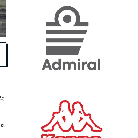
«Η ακρίβεια «γονατίζει»
την κοινωνία - Νέα μεγάλη
έρευνα της Pulse για το
Ε.Ε.Α.
ΟΙΚΟΝΟΜΙΑ
23/07/2026, 12:50
Aktor: Δεν θα γίνουν
δεκτές προσφορές κάτω
των 11,25 ευρώ στην
αύξηση κεφαλαίου
ΕΠΙΧΕΙΡΗΣΕΙΣ
22/07/2026, 12:12
ές
Κ. Πιερρακάκης: Νέα
εποχή για το Ολυμπιακό
ει
Κωπηλατοδρόμιο - Η
δημόσια περιουσία είναι
περιουσία όλων των