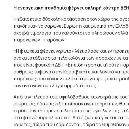
Η ενεργειακή πανδημία φέρνει σκληρή κόντρα ΔΕ
Η εξαιρετικά δύσκολη κατάσταση στον χώρο της αγορ
πανδημία» να σαρώνει Ευρώπη και φυσικά την Ελλάδα,
ακριβά τιμολόγια που καλούνται να πληρώσουν αλλά 
παραγωγών - παρόχων.
«Η φτώχεια φέρνει γκρίνια» λέει ο λαός και εν προκ
ανακατατάξεις στα πελατολόγια των παρόχων με τα 
που είναι φυσικά η ΔΕΗ. «Επειδή η ροή αυτή ούτε παρ
ρυθμούς τυφώνα στην Καραϊβική) είναι λογικό να π
παρόχους που χάνουν πελατεία με γεωμετρική πρόοδ
τον ανταγωνισμό λόγω αρμοδιότητας.
Από την πλευρά του, υψηλόβαθμος τεχνοκράτης του
ρεύματος, ήδη μας ειδοποίησαν ανεπίσημα πως θα 
κερδίσουν τη χαμένη πελατεία τους, εγκαλώντας τη
στα φτηνά υδροηλεκτρικά. Αυτό φυσικά γίνεται τα τε
ιδιώτες, τώρα που ζορίζονται, τώρα το θυμήθηκαν!