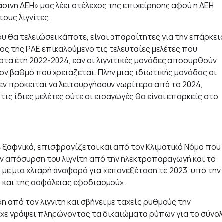
σινη ΔΕΗ» μας λέει στέλεχος της επιχείρησης αφού η ΔΕΗ
τους λιγνίτες.
ου θα τελειώσει κάποτε, είναι απαραίτητες για την επάρκει
ς της ΡΑΕ επικαλούμενο τις τελευταίες μελέτες που
α έτη 2022-2024, εάν οι λιγνιτικές μονάδες αποσυρθούν
ον βαθμό που χρειάζεται. Πλην μιας ιδιωτικής μονάδας οι
ν πρόκειται να λειτουργήσουν νωρίτερα από το 2024,
 ίδιες μελέτες ούτε οι εισαγωγές θα είναι επαρκείς στο
 ξαφνικά, επισφραγίζεται και από τον Κλιματικό Νόμο που
την απόσυρση του λιγνίτη από την ηλεκτροπαραγωγή και το
 με μια χλιαρή αναφορά για «επανεξέταση το 2023, υπό την
 και της ασφάλειας εφοδιασμού».
 από τον λιγνίτη και σβήνει με ταχείς ρυθμούς την
ίχε γράψει πληρώνοντας τα δικαιώματα ρύπων για το σύνο