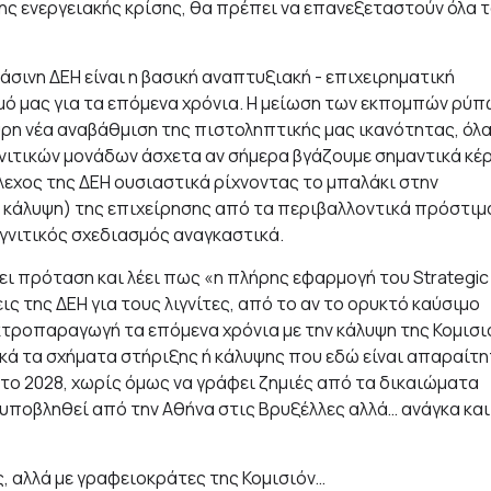
της ενεργειακής κρίσης, θα πρέπει να επανεξεταστούν όλα 
σινη ΔΕΗ είναι η βασική αναπτυξιακή - επιχειρηματική
μό μας για τα επόμενα χρόνια. Η μείωση των εκπομπών ρύπ
υρη νέα αναβάθμιση της πιστοληπτικής μας ικανότητας, όλ
νιτικών μονάδων άσχετα αν σήμερα βγάζουμε σημαντικά κέ
λεχος της ΔΕΗ ουσιαστικά ρίχνοντας το μπαλάκι στην
η κάλυψη) της επιχείρησης από τα περιβαλλοντικά πρόστιμ
γνιτικός σχεδιασμός αναγκαστικά.
ει πρόταση και λέει πως «η πλήρης εφαρμογή του Strategic
 της ΔΕΗ για τους λιγνίτες, από το αν το ορυκτό καύσιμο
εκτροπαραγωγή τα επόμενα χρόνια με την κάλυψη της Κομισι
ητικά τα σχήματα στήριξης ή κάλυψης που εδώ είναι απαραίτ
ως το 2028, χωρίς όμως να γράφει ζημιές από τα δικαιώματα
 υποβληθεί από την Αθήνα στις Βρυξέλλες αλλά… ανάγκα και
ς, αλλά με γραφειοκράτες της Κομισιόν…