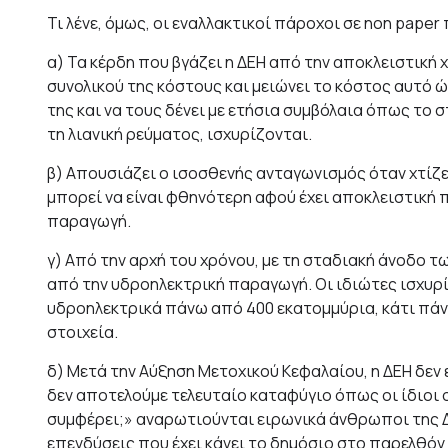
Τι λένε, όμως, οι εναλλακτικοί πάροχοι σε non pape
α) Τα κέρδη που βγάζει η ΔΕΗ από την αποκλειστική
συνολικού της κόστους και μειώνει το κόστος αυτό
της και να τους δένει με ετήσια συμβόλαια όπως το
τη λιανική ρεύματος, ισχυρίζονται.
β) Απουσιάζει ο ισοσθενής ανταγωνισμός όταν χτίζε
μπορεί να είναι φθηνότερη αφού έχει αποκλειστική
παραγωγή.
γ) Από την αρχή του χρόνου, με τη σταδιακή άνοδο τ
από την υδροηλεκτρική παραγωγή. Οι ιδιώτες ισχυρί
υδροηλεκτρικά πάνω από 400 εκατομμύρια, κάτι πάν
στοιχεία.
δ) Μετά την Αύξηση Μετοχικού Κεφαλαίου, η ΔΕΗ δεν 
δεν αποτελούμε τελευταίο καταφύγιο όπως οι ίδιοι 
συμφέρει;» αναρωτιούνται ειρωνικά άνθρωποι της Δ
επενδύσεις που έχει κάνει το δημόσιο στο παρελθόν 