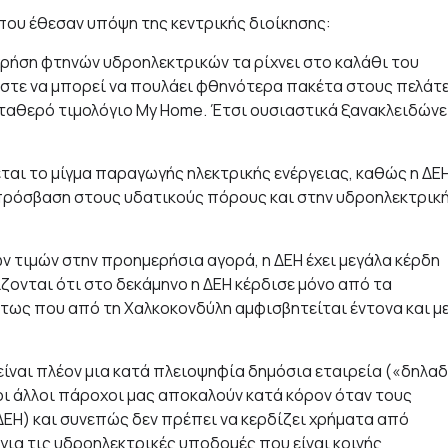
r που έθεσαν υπόψη της κεντρικής διοίκησης:
 χρήση φτηνών υδροηλεκτρικών τα ρίχνει στο καλάθι του
 ώστε να μπορεί να πουλάει φθηνότερα πακέτα στους πελάτ
 σταθερό τιμολόγιο My Home. Έτσι ουσιαστικά ξανακλειδώνε
ται το μίγμα παραγωγής ηλεκτρικής ενέργειας, καθώς η ΔΕ
 πρόσβαση στους υδατικούς πόρους και στην υδροηλεκτρικ
ων τιμών στην προημερήσια αγορά, η ΔΕΗ έχει μεγάλα κέρδη
ζονται ότι στο δεκάμηνο η ΔΕΗ κέρδισε μόνο από τα
τως που από τη Χαλκοκονδύλη αμφισβητείται έντονα και μ
είναι πλέον μια κατά πλειοψηφία δημόσια εταιρεία («δηλα
οι άλλοι πάροχοι μας αποκαλούν κατά κόρον όταν τους
ΕΗ) και συνεπώς δεν πρέπει να κερδίζει χρήματα από
για τις υδροηλεκτρικές υποδομές που είναι κοινής