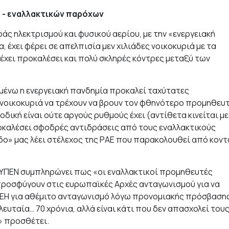
Η - εναλλακτικών παρόχων
άς ηλεκτρισμού και φυσικού αερίου, με την «ενεργειακή
 έχει φέρει σε απελπισία μεν χιλιάδες νοικοκυριά με τα
έχει προκαλέσει και πολύ σκληρές κόντρες μεταξύ των
ειμένω η ενεργειακή πανδημία προκαλεί ταχύτατες
νοικοκυριά να τρέχουν να βρουν τον φθηνότερο προμηθευ
οδική είναι ούτε αργούς ρυθμούς έχει (αντίθετα κινείται με
ροκαλέσει σφοδρές αντιδράσεις από τους εναλλακτικούς
ο» μας λέει στέλεχος της ΡΑΕ που παρακολουθεί από κοντ
 ΥΠΕΝ συμπληρώνει πως «οι εναλλακτικοί προμηθευτές
προσφύγουν στις ευρωπαϊκές Αρχές ανταγωνισμού για να
 ΔΕΗ για αθέμιτο ανταγωνισμό λόγω προνομιακής πρόσβαση
λευταία… 70 χρόνια, αλλά είναι κάτι που δεν απασχολεί του
» προσθέτει.