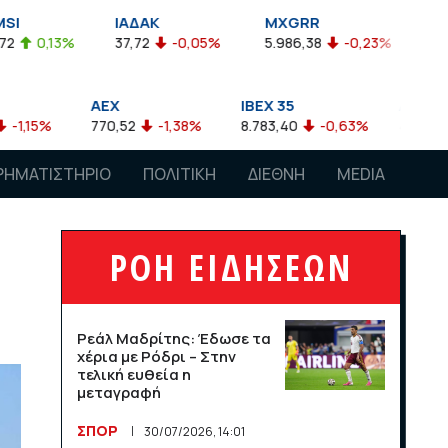
ΙΑΔΑΚ
MXGRR
ΣΑΓΔ
37,72
-0,05%
5.986,38
-0,23%
2.924,61
-0,03
AEX
IBEX 35
ATX
770,52
-1,38%
8.783,40
-0,63%
4.007,68
-0,57%
ΡΗΜΑΤΙΣΤΗΡΙΟ
ΠΟΛΙΤΙΚΗ
ΔΙΕΘΝΗ
MEDIA
ΡΟΗ ΕΙΔΗΣΕΩΝ
Ρεάλ Μαδρίτης: Έδωσε τα
χέρια με Ρόδρι – Στην
τελική ευθεία η
μεταγραφή
ΣΠΟΡ
30/07/2026, 14:01