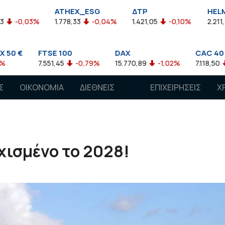
ATHEX_ESG
ΔΤΡ
HELMSI
1.778,33
-0,04%
1.421,05
-0,10%
2.211,72
0,13%
SE 100
DAX
CAC 40
551,45
-0,79%
15.770,89
-1,02%
7.118,50
-1,15%
Σ
ΟΙΚΟΝΟΜΙΑ
ΔΙΕΘΝΕΙΣ
ΕΠΙΧΕΙΡΗΣΕΙΣ
Χ
ΑΓΟΡΕΣ
χισμένο το 2028!