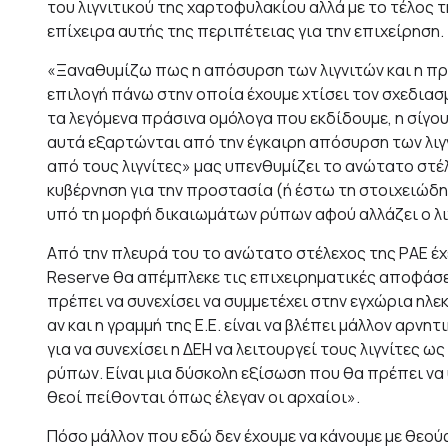
του λιγνιτικού της χαρτοφυλακίου αλλά με το τέλος 
επίχειρα αυτής της περιπέτειας για την επιχείρηση.
«Ξαναθυμίζω πως η απόσυρση των λιγνιτών και η πρά
επιλογή πάνω στην οποία έχουμε χτίσει τον σχεδιασ
τα λεγόμενα πράσινα ομόλογα που εκδίδουμε, η σίγο
αυτά εξαρτώνται από την έγκαιρη απόσυρση των λιγ
από τους λιγνίτες» μας υπενθυμίζει το ανώτατο στέ
κυβέρνηση για την προστασία (ή έστω τη στοιχειώδ
υπό τη μορφή δικαιωμάτων ρύπων αφού αλλάζει ο λι
Από την πλευρά του το ανώτατο στέλεχος της ΡΑΕ έχ
Reserve θα απέμπλεκε τις επιχειρηματικές αποφάσεις
πρέπει να συνεχίσει να συμμετέχει στην εγχώρια ηλ
αν και η γραμμή της Ε.Ε. είναι να βλέπει μάλλον αρν
για να συνεχίσει η ΔΕΗ να λειτουργεί τους λιγνίτες 
ρύπων. Είναι μια δύσκολη εξίσωση που θα πρέπει να
θεοί πείθονται όπως έλεγαν οι αρχαίοι».
Πόσο μάλλον που εδώ δεν έχουμε να κάνουμε με θεού