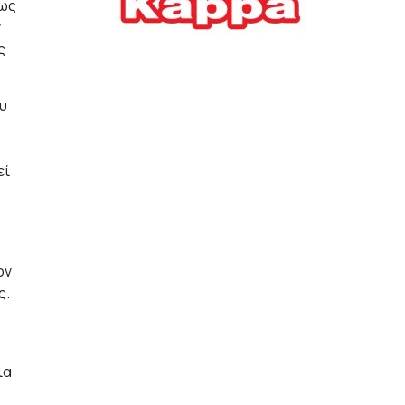
πως
Ελλήνων
ν
ς
ΟΙΚΟΝΟΜΙΑ
22/07/2026, 12:11
ου
Οι επιχειρήσεις ανοίγουν
την ατζέντα της ΔΕΘ – Τα
αιτήματα προς τον
πρωθυπουργό
εί
ΕΠΙΧΕΙΡΗΣΕΙΣ
22/07/2026, 12:09
ΕΣΠΑ για επιχειρήσεις:
Όλα όσα πρέπει να
ον
γνωρίζετε πριν ανοίξει ο
ς.
φάκελος της αίτησης
ΟΙΚΟΝΟΜΙΑ
21/07/2026, 12:36
ια
Τουρισμός: Διψήφια