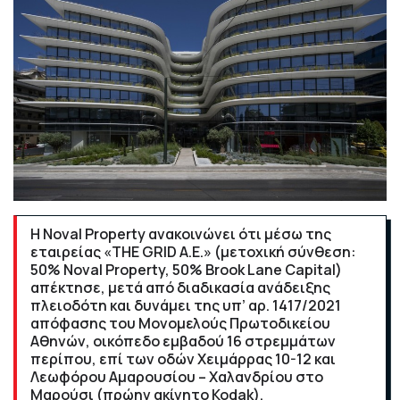
Η Noval Property ανακοινώνει ότι μέσω της
εταιρείας «THE GRID Α.Ε.» (μετοχική σύνθεση:
50% Noval Property, 50% Brook Lane Capital)
απέκτησε, μετά από διαδικασία ανάδειξης
πλειοδότη και δυνάμει της υπ’ αρ. 1417/2021
απόφασης του Μονομελούς Πρωτοδικείου
Αθηνών, οικόπεδο εμβαδού 16 στρεμμάτων
περίπου, επί των οδών Χειμάρρας 10-12 και
Λεωφόρου Αμαρουσίου – Χαλανδρίου στο
Μαρούσι (πρώην ακίνητο Kodak).