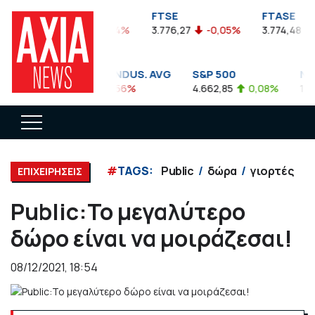
FTSEA
FTSE
FTASE
899,47
-0,04%
3.776,27
-0,05%
3.774,48
-
DOW JONES INDUS. AVG
S&P 500
NAS
35.911,81
-0,56%
4.662,85
0,08%
14.89
#
TAGS:
Public
δώρα
γιορτές
ΕΠΙΧΕΙΡΗΣΕΙΣ
Public:Το μεγαλύτερο
δώρο είναι να μοιράζεσαι!
08/12/2021, 18:54