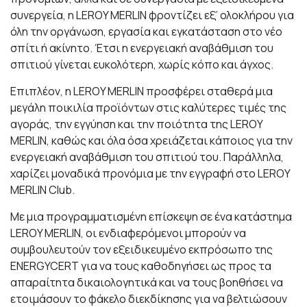
συνεργεία, η LEROY MERLIN φροντίζει εξ’ ολοκλήρου για
όλη την οργάνωση, εργασία και εγκατάσταση στο νέο
σπίτι ή ακίνητο. Έτσι η ενεργειακή αναβάθμιση του
σπιτιού γίνεται ευκολότερη, χωρίς κόπο και άγχος.
Επιπλέον, η LEROY MERLIN προσφέρει σταθερά μια
μεγάλη ποικιλία προϊόντων στις καλύτερες τιμές της
αγοράς, την εγγύηση και την ποιότητα της LEROY
MERLIN, καθώς και όλα όσα χρειάζεται κάποιος για την
ενεργειακή αναβάθμιση του σπιτιού του. Παράλληλα,
χαρίζει μοναδικά προνόμια με την εγγραφή στο LEROY
MERLIN Club.
Με μια προγραμματισμένη επίσκεψη σε ένα κατάστημα
LEROY MERLIN, οι ενδιαφερόμενοι μπορούν να
συμβουλευτούν τον εξειδικευμένο εκπρόσωπο της
ENERGYCERT για να τους καθοδηγήσει ως προς τα
απαραίτητα δικαιολογητικά και να τους βοηθήσει να
ετοιμάσουν το φάκελο διεκδίκησης για να βελτιώσουν