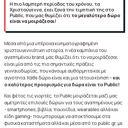
H πιο λαμπερή περίοδος του χρόνου, τα
Χριστούγεννα, έχει ξανά την τιμητική της στο
Public
, που μας θυμίζει ότι
το μεγαλύτερο δώρο
είναι να μοιράζεσαι
!
Μέσα από μια υπέροχα κινηματογραφημένη
χριστουγεννιάτικη ιστορία, η νέα καμπάνια του
αγαπημένου brand, μας θυμίζει ότι το να μοιράζεσαι
είναι μία από τις πιο σημαντικές πράξεις
γενναιοδωρίας, που κάνουμε αυθόρμητα και με
αγνότητα. Κάθε δώρο είναι και μια τέτοια κίνηση –
και
ο καλύτερος προορισμός για δώρα είναι το Public!
Και φέτος τις γιορτές, το Public μοιράζεται μαζί μας
αμέτρητες επιλογές δώρων για τους αγαπημένους μας
- smartphones, βιβλία, παιχνίδια, wearables αλλά και
είδη gaming- που μπορούμε να αποκτήσουμε στα
φυσικά καταστήματα αλλά και μέσα από το
public.gr
, με