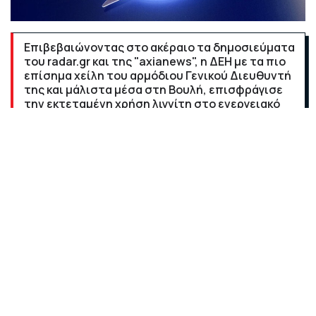
Επιβεβαιώνοντας στο ακέραιο τα δημοσιεύματα
του radar.gr και της "axianews", η ΔΕΗ με τα πιο
επίσημα χείλη του αρμόδιου Γενικού Διευθυντή
της και μάλιστα μέσα στη Βουλή, επισφράγισε
την εκτεταμένη χρήση λιγνίτη στο ενεργειακό
μείγμα ώστε να έχουμε ρεύμα στο δύσκολο
χειμώνα που βρίσκεται σε εξέλιξη.
Επιβεβαιώνοντας στο ακέραιο τα παραπάνω
δημοσιεύματα η ΔΕΗ με τα πιο επίσημα χείλη του
αρμόδιου Γενικού Διευθυντή της και μάλιστα μέσα στη
Βουλή, επισφράγισε την εκτεταμένη χρήση λιγνίτη στο
ενεργειακό μείγμα ώστε να έχουμε ρεύμα στο δύσκολο
χειμώνα που βρίσκεται σε εξέλιξη.
Η χιουμοριστική φράση «lignites (!) for ever» που
ακούγεται τόσο στη Χαλκοκονδύλη στα κεντρικά τα ΔΕΗ