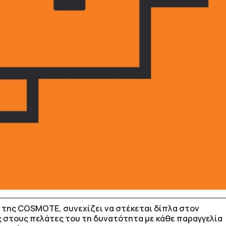
ύ της COSMOTE, συνεχίζει να στέκεται δίπλα στον
ς στους πελάτες του τη δυνατότητα με κάθε παραγγελία