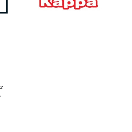
Ελλήνων
ΟΙΚΟΝΟΜΙΑ
22/07/2026, 12:11
Οι επιχειρήσεις ανοίγουν
την ατζέντα της ΔΕΘ – Τα
αιτήματα προς τον
πρωθυπουργό
ΕΠΙΧΕΙΡΗΣΕΙΣ
22/07/2026, 12:09
ΕΣΠΑ για επιχειρήσεις:
Όλα όσα πρέπει να
ές
γνωρίζετε πριν ανοίξει ο
,
φάκελος της αίτησης
ΟΙΚΟΝΟΜΙΑ
21/07/2026, 12:36
Τουρισμός: Διψήφια