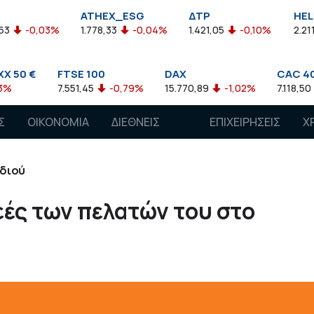
ATHEX_ESG
ΔΤΡ
HELMSI
1.778,33
-0,04%
1.421,05
-0,10%
2.211,72
0,13%
FTSE 100
DAX
CAC 40
7.551,45
-0,79%
15.770,89
-1,02%
7.118,50
-1,15%
Σ
ΟΙΚΟΝΟΜΙΑ
ΔΙΕΘΝΕΙΣ
ΕΠΙΧΕΙΡΗΣΕΙΣ
Χ
ΑΓΟΡΕΣ
ιδιού
εές των πελατών του στο