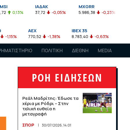
ΙΑΔΑΚ
MXGRR
ΣΑΓΔ
37,72
-0,05%
5.986,38
-0,23%
2.924,61
-0,
AEX
IBEX 35
ATX
770,52
-1,38%
8.783,40
-0,63%
4.007,68
-0,57%
ΡΗΜΑΤΙΣΤΗΡΙΟ
ΠΟΛΙΤΙΚΗ
ΔΙΕΘΝΗ
MEDIA
ΡΟΗ ΕΙΔΗΣΕΩΝ
Ρεάλ Μαδρίτης: Έδωσε τα
χέρια με Ρόδρι – Στην
τελική ευθεία η
μεταγραφή
ΣΠΟΡ
30/07/2026, 14:01