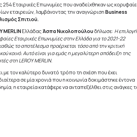
ις 254 Εταιρικές Επωνυμίες που αναδείχθηκαν ως κορυφαίε
φίων εταιρειών, λαμβάνοντας την αναγνώριση
Business
λισμός Σπιτιού.
Y MERLIN
Ελλάδας
Άσπα Νικολοπούλου
δήλωσε:
Η επιλογή
υφαίες Εταιρικές Επωνυμίες στην Ελλάδα για το 2021-22
, καθώς το αποτέλεσμα προέρχεται τόσο από την κριτική
ού κοινό. Αυτό είναι για εμάς η μεγαλύτερη απόδειξη της
ωτές στη
LEROY
MERLIN
.
ι με τον καλύτερο δυνατό τρόπο τη σχέση που έχει
Ιδιαίτερα σε μία χρονιά που η κοινωνία δοκιμάστηκε έντονα
μία, η εταιρεία κατάφερε να ανταπεξέλθει στις ανάγκες τ