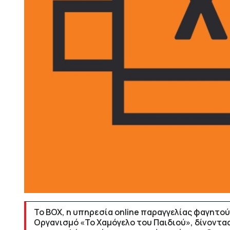
Το BOX, η υπηρεσία online παραγγελίας φαγητο
Οργανισμό «Το Χαμόγελο του Παιδιού», δίνοντα