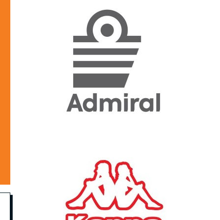
«Η ακρίβεια «γονατίζει»
την κοινωνία - Νέα μεγάλη
έρευνα της Pulse για το
Ε.Ε.Α.
ΟΙΚΟΝΟΜΙΑ
23/07/2026, 12:50
Aktor: Δεν θα γίνουν
δεκτές προσφορές κάτω
των 11,25 ευρώ στην
αύξηση κεφαλαίου
ΕΠΙΧΕΙΡΗΣΕΙΣ
22/07/2026, 12:12
Κ. Πιερρακάκης: Νέα
εποχή για το Ολυμπιακό
Κωπηλατοδρόμιο - Η
δημόσια περιουσία είναι
περιουσία όλων των