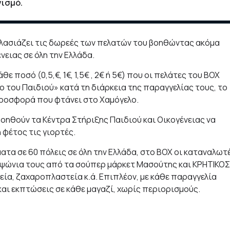
ισμό.
πλασιάζει τις δωρεές των πελατών του βοηθώντας ακόμα
ειας σε όλη την Ελλάδα.
θε ποσό (0,5,€, 1€, 1,5€ , 2€ ή 5€) που οι πελάτες του ΒΟΧ
 του Παιδιού» κατά τη διάρκεια της παραγγελίας τους, το
προσφορά που φτάνει στο Χαμόγελο.
βοηθούν τα Κέντρα Στήριξης Παιδιού και Οικογένειας να
 φέτος τις γιορτές.
τα σε 60 πόλεις σε όλη την Ελλάδα, στο ΒΟΧ οι καταναλωτ
α ψώνια τους από τα σούπερ μάρκετ Μασούτης και ΚΡΗΤΙΚΟΣ
ία, ζαχαροπλαστεία κ.ά. Επιπλέον, με κάθε παραγγελία
αι εκπτώσεις σε κάθε μαγαζί, χωρίς περιορισμούς.