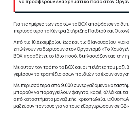
να προσφέρουν ένα χρηματικό ποσό στον Oργαν
Για τις ημέρες των εορτών το BOX αποφάσισε να δι
περισσότερο τα Κέντρα Στήριξης Παιδιού και Οικογέν
Από τις 10 Δεκεμβρίου έως και τις 6 Ιανουαρίου, για κά
επιλέγουν να δωρίσουν στον Οργανισμό «Το Χαμόγελο
ΒΟΧ προσθέτει το ίδιο ποσό, διπλασιάζοντας την 
Με αυτόν τον τρόπο το ΒΟΧ και οι πελάτες του μαζί 
γεμίσουν τα τραπέζια όσων παιδιών το έχουν ανάγκη
Με περισσότερα από 9.000 συνεργαζόμενα καταστήμα
μπορούν να παραγγείλουν φαγητό, καφέ, αλλά και τ
από καταστήματα μαναβικής, κρεοπωλεία, ιχθυοπωλε
μαζεύουν πόντους για να τους εξαργυρώσουν σε GB κ