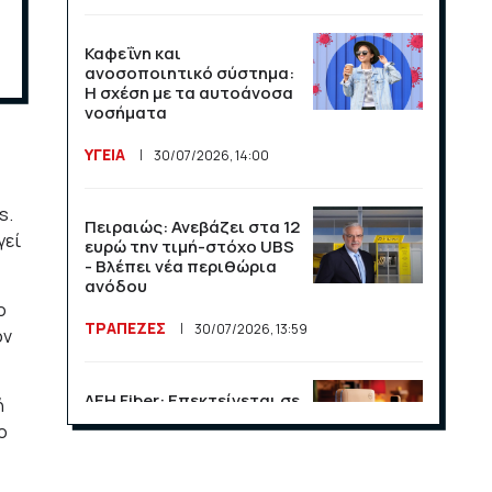
Καφεΐνη και
ανοσοποιητικό σύστημα:
Η σχέση με τα αυτοάνοσα
νοσήματα
ΥΓΕΙΑ
30/07/2026, 14:00
s.
Πειραιώς: Ανεβάζει στα 12
γεί
ευρώ την τιμή-στόχο UBS
- Βλέπει νέα περιθώρια
ανόδου
ο
ΤΡΑΠΕΖΕΣ
30/07/2026, 13:59
ον
ΔΕΗ Fiber: Επεκτείνεται σε
ή
15 νέες περιοχές σε Αττική
ο
και Θεσσαλονίκη
ΕΠΙΧΕΙΡΗΣΕΙΣ
23/07/2026, 13:09