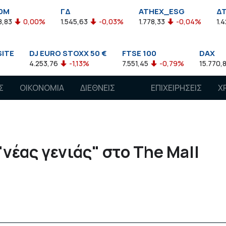
ΓΔ
ATHEX_ESG
ΔΤΡ
0,00%
1.545,63
-0,03%
1.778,33
-0,04%
1.421,05
DJ EURO STOXX 50 €
FTSE 100
DAX
4.253,76
-1,13%
7.551,45
-0,79%
15.770,89
-1
Σ
ΟΙΚΟΝΟΜΙΑ
ΔΙΕΘΝΕΙΣ
ΕΠΙΧΕΙΡΗΣΕΙΣ
Χ
ΑΓΟΡΕΣ
"νέας γενιάς" στο The Mall