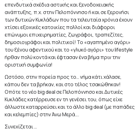
επενδυτικά σχέδια αστικής και ξενοδοχειακής
ανάπτυξης, π.χ. στην Πελοπόννησο ή και σε ξερονήσι
των δυτικών Κυκλάδων που τα τελευταία χρόνια έχουν
χτίσει εξοχικές κατοικίες πολλοί και διάφοροι
επώνυμοι επιχειρηματίες, ζωγράφοι, τραπεζίτες,
δημοσιογράφοι και πολιτικοί! Το «αγαπημένο αγόρι»
του ξένου αφεντικού και το «γλυκό αγόρι» του lifestyle
ήρθαν πολύ κοντά και έφτασαν ένα βήμα πριν την
οριστική συμφωνία!
Ωστόσο, στην πορεία προς το… νήμα κάτι χάλασε,
κάπου δεν τα βρήκαν, και στο τέλος τσακώθηκαν!
Οπότε το νέο big deal σε Πελοπόννησο και Δυτικές
Κυκλάδες κατέρρευσε εν τη γενέσει του, όπως είχε
άλλωστε καταρρεύσει και το άλλο big deal (με παπάδες
και κελεμπίες) στην Άνω Μερά….
Συνεχίζεται …