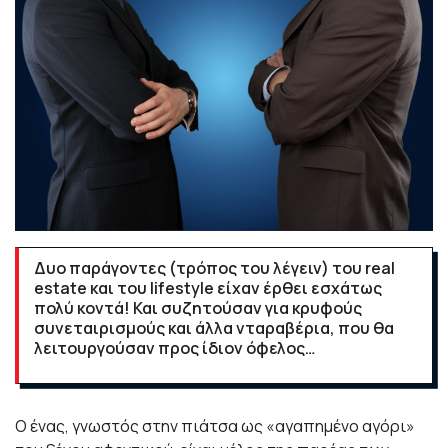
Δυο παράγοντες (τρόπος του λέγειν) του real
estate και του lifestyle είχαν έρθει εσχάτως
πολύ κοντά! Και συζητούσαν για κρυφούς
συνεταιρισμούς και άλλα νταραβέρια, που θα
λειτουργούσαν προς ίδιον όφελος…
Ο ένας, γνωστός στην πιάτσα ως «αγαπημένο αγόρι»