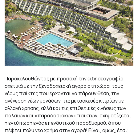
Παρακολουθώντας με προσοχή την ειδησεογραφία
σχετικά με την ξενοδοχειακή αγορά στη χώρα, τους
νέους παίκτες που έρχονται να πάρουν θέση, την
ανέγερση νέων μονάδων, τις μετασκευές κτιρίων με
αλλαγή χρήσης, αλλά και τις επιθετικές κινήσεις των
παλαιών και «παραδοσιακών» παικτών, σχηματίζεται
η εντύπωση ενός επενδυτικού παροξυσμού, όπου
πέφτει πολύ νέο χρήμα στην αγορά! Είναι, όμως, έτσι;