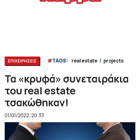
#
TAGS:
real estate
projects
ΕΠΙΧΕΙΡΗΣΕΙΣ
Τα «κρυφά» συνεταιράκια
του real estate
τσακώθηκαν!
01/01/2022, 20:33