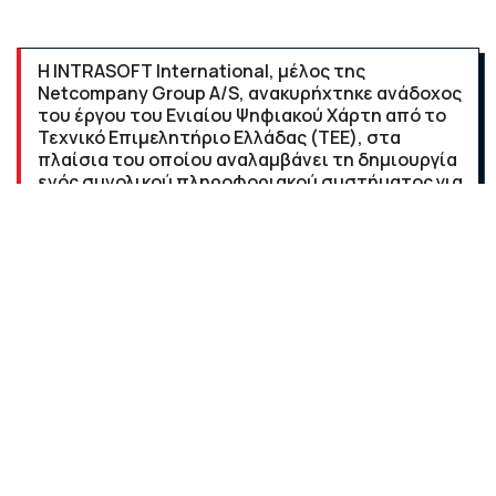
Η INTRASOFT International, μέλος της
Netcompany Group A/S, ανακυρήχτηκε ανάδοχος
του έργου του Ενιαίου Ψηφιακού Χάρτη από το
Τεχνικό Επιμελητήριο Ελλάδας (ΤΕΕ), στα
πλαίσια του οποίου αναλαμβάνει τη δημιουργία
ενός συνολικού πληροφοριακού συστήματος για
την συλλογή και συνδυασμό ψηφιακών
γεωχωρικών πληροφοριών ακίνητης περιουσίας
από μια σειρά πηγών στη χώρα.
Η σύμβαση εμπίπτει στην ομπρέλα του ελληνικού
Ταμείου Ανάκαμψης ύψους 30,5 δισ. ευρώ, που
εγκρίθηκε στα μέσα του 2021.
Η INTRASOFT και ο εταίρος της ΟΤΕ θα συνεργαστούν
για να δημιουργήσουν ένα ψηφιακό σημείο αναφοράς
που θα καλύπτει την ιδιοκτησία, κατασκευή και