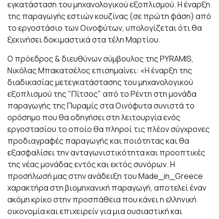
εγκατάσταση του μηχανολογικού εξοπλισμού. Η έναρξη
της παραγωγής εστιών κουζίνας (σε πρώτη φάση) από
το εργοστάσιο των Οινοφύτων, υπολογίζεται ότι θα
ξεκινήσει δοκιμαστικά στα τέλη Μαρτίου.
O πρόεδρος & διευθύνων σύμβουλος της PYRAMIS,
Νικόλας Μπακατσέλος επισημαίνει: «Η έναρξη της
διαδικασίας μετεγκατάστασης του μηχανολογικού
εξοπλισμού της "Πίτσος" από το Ρέντη στη μονάδα
παραγωγής της Πυραμίς στα Οινόφυτα συνιστά το
ορόσημο που θα οδηγήσει στη λειτουργία ενός
εργοστασίου το οποίο θα πληροί τις πλέον σύγχρονες
προδιαγραφές παραγωγής και ποιότητας και θα
εξασφαλίσει την ανταγωνιστικότητα και προοπτικές
της νέας μονάδας εντός και εκτός συνόρων. Η
προσήλωσή μας στην ανάδειξη του Made_in_Greece
χαρακτήρα στη βιομηχανική παραγωγή, αποτελεί έναν
ακόμη κρίκο στην προσπάθεια που κάνει η ελληνική
οικονομία και επιχειρείν για μια ουσιαστική και