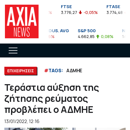
FTSEA
FTSE
FTASE
899,47
-0,04%
3.776,27
-0,05%
3.774,48
-0
DOW JONES INDUS. AVG
S&P 500
NASD
35.911,81
-0,56%
4.662,85
0,08%
14.89
#
TAGS:
ΑΔΜΗΕ
ΕΠΙΧΕΙΡΗΣΕΙΣ
Τεράστια αύξηση της
ζήτησης ρεύματος
προβλέπει ο ΑΔΜΗΕ
13/01/2022, 12:16