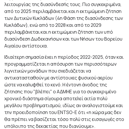
λειτουργίας της διασύνδεσής τους. Πιο συγκεκριμένα,
από το 2025 περιλαμβάνεται και η εκτιμώμενη ζήτηση
των Δυτικών Κυκλάδων (4η Φάση της διασύνδεσης των
Κυκλάδων), ενώ από το 2028 και από το 2029
περιλαμβάνεται και η εκτιμώμενη ζήτηση των υπό
διασύνδεση Δωδεκανήσων και των Νήσων του Βορείου
Αιγαίου αντίστοιχα.
Ιδιαίτερη σημασία έχει η περίοδος 2022-2025, όταν και
προγραμματίζεται η απόσυρση των περισσότερων
λιγνιτικών μονάδων που σχεδιάζεται να
αντικατασταθούν με αντίστοιχες φυσικού αερίου
ώστε να καλυφθεί το κενό. Η έντονη άνοδος της
ζήτησης που "βλέπει" ο ΑΔΜΗΕ για το συγκεκριμένο
χρονικό διάστημα σίγουρα αποτελεί αιτία πολύ
μεγάλου προβληματισμού, ιδίως αν αναλογιστούμε και
την προειδοποίηση του ENTSO-E ότι «η χώρα μας δεν
θα πρέπει να βασίζεται τόσο πολύ στις εισαγωγές στο
υπόλοιπο της δεκαετίας που διανύουμε».