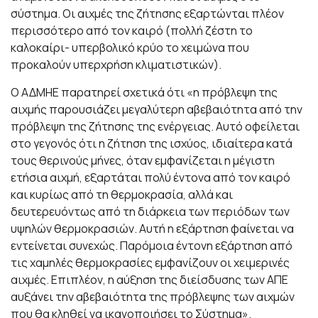
σύστημα. Οι αιχμές της ζήτησης εξαρτώνται πλέον
περισσότερο από τον καιρό (πολλή ζέστη το
καλοκαίρι- υπερβολικό κρύο το χειμώνα που
προκαλούν υπερχρήση κλιματιστικών).
Ο ΑΔΜΗΕ παρατηρεί σχετικά ότι «η πρόβλεψη της
αιχμής παρουσιάζει μεγαλύτερη αβεβαιότητα από την
πρόβλεψη της ζήτησης της ενέργειας. Αυτό οφείλεται
στο γεγονός ότι η ζήτηση της ισχύος, ιδιαίτερα κατά
τους θερινούς μήνες, όταν εμφανίζεται η μέγιστη
ετήσια αιχμή, εξαρτάται πολύ έντονα από τον καιρό
και κυρίως από τη θερμοκρασία, αλλά και
δευτερευόντως από τη διάρκεια των περιόδων των
υψηλών θερμοκρασιών. Αυτή η εξάρτηση φαίνεται να
εντείνεται συνεχώς. Παρόμοια έντονη εξάρτηση από
τις χαμηλές θερμοκρασίες εμφανίζουν οι χειμερινές
αιχμές. Επιπλέον, η αύξηση της διείσδυσης των ΑΠΕ
αυξάνει την αβεβαιότητα της πρόβλεψης των αιχμών
που θα κληθεί να ικανοποιήσει το Σύστημα».