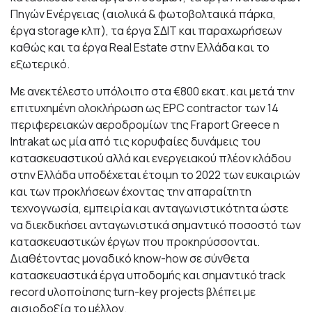
Πηγών Ενέργειας (αιολικά & φωτοβολταικά πάρκα,
έργα storage κλπ), τα έργα ΣΔΙΤ και παραχωρήσεων
καθώς και τα έργα Real Estate στην Ελλάδα και το
εξωτερικό.
Με ανεκτέλεστο υπόλοιπο στα €800 εκατ. και μετά την
επιτυχημένη ολοκλήρωση ως EPC contractor των 14
περιφερειακών αεροδρομίων της Fraport Greece η
Intrakat ως μία από τις κορυφαίες δυνάμεις του
κατασκευαστικού αλλά και ενεργειακού πλέον κλάδου
στην Ελλάδα υποδέχεται έτοιμη το 2022 των ευκαιριών
και των προκλήσεων έχοντας την απαραίτητη
τεχνογνωσία, εμπειρία και ανταγωνιστικότητα ώστε
να διεκδικήσει ανταγωνιστικά σημαντικό ποσοστό των
κατασκευαστικών έργων που προκηρύσσονται.
Διαθέτοντας
μοναδικό know-how σε σύνθετα
κατασκευαστικά έργα υποδομής και
σημαντικό track
record υλοποίησης turn-key projects βλέπει με
αισιοδοξία το μέλλον.