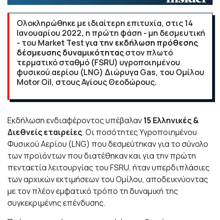
Ολοκληρώθηκε με ιδιαίτερη επιτυχία, στις 14
Ιανουαρίου 2022, η πρώτη φάση - μη δεσμευτική
- του
Market Test
για την εκδήλωση πρόθεσης
δέσμευσης δυναμικότητας
στον πλωτό
τερματικό σταθμό (
FSRU
) υγροποιημένου
φυσικού αερίου (
LNG
) Διώρυγα
Gas
, του Ομίλου
Motor Oil
, στους Αγίους Θεοδώρους.
Εκδήλωση ενδιαφέροντος υπέβαλαν
15 Ελληνικές &
Διεθνείς εταιρείες
. Οι ποσότητες Υγροποιημένου
Φυσικού Αερίου (
LNG
) που δεσμεύτηκαν για το σύνολο
των προϊόντων που διατέθηκαν και για την πρώτη
πενταετία λειτουργίας του FSRU
, ήταν υπερδιπλάσιες
των αρχικών εκτιμήσεων του Ομίλου,
αποδεικνύοντας
με τον πλέον εμφατικό τρόπο τη δυναμική της
συγκεκριμένης επένδυσης.