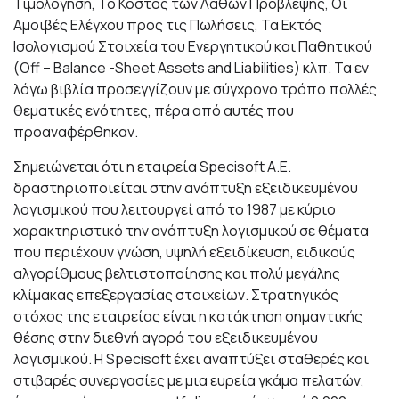
Τιμολόγηση, Το Κόστος των Λαθών Πρόβλεψης, Οι
Αμοιβές Ελέγχου προς τις Πωλήσεις, Τα Εκτός
Ισολογισμού Στοιχεία του Ενεργητικού και Παθητικού
(Off – Balance -Sheet Assets and Liabilities) κλπ. Τα εν
λόγω βιβλία προσεγγίζουν με σύγχρονο τρόπο πολλές
θεματικές ενότητες, πέρα από αυτές που
προαναφέρθηκαν.
Σημειώνεται ότι η εταιρεία Specisoft Α.Ε.
δραστηριοποιείται στην ανάπτυξη εξειδικευμένου
λογισμικού που λειτουργεί από το 1987 με κύριο
χαρακτηριστικό την ανάπτυξη λογισμικού σε θέματα
που περιέχουν γνώση, υψηλή εξειδίκευση, ειδικούς
αλγορίθμους βελτιστοποίησης και πολύ μεγάλης
κλίμακας επεξεργασίας στοιχείων. Στρατηγικός
στόχος της εταιρείας είναι η κατάκτηση σημαντικής
θέσης στην διεθνή αγορά του εξειδικευμένου
λογισμικού. Η Specisoft έχει αναπτύξει σταθερές και
στιβαρές συνεργασίες με μια ευρεία γκάμα πελατών,