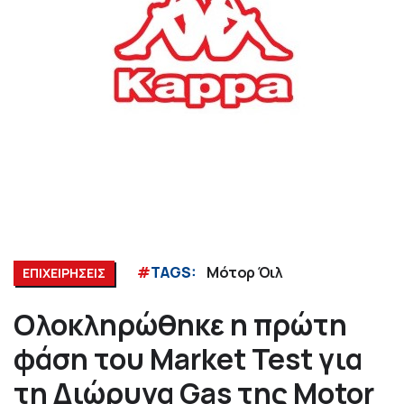
#
TAGS:
Μότορ Όιλ
ΕΠΙΧΕΙΡΗΣΕΙΣ
Oλοκληρώθηκε η πρώτη
φάση του Market Test για
τη Διώρυγα Gas της Motor