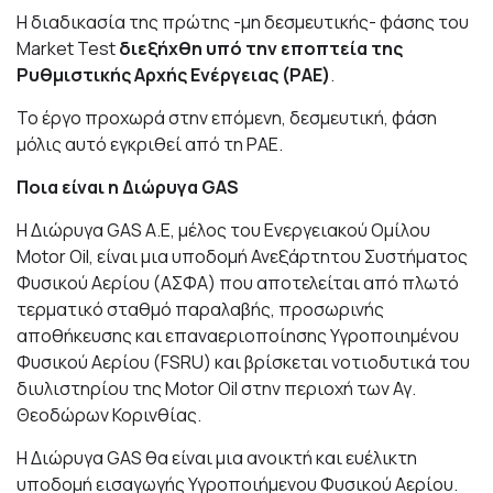
Η διαδικασία της πρώτης -μη δεσμευτικής- φάσης του
Market Test
διεξήχθη υπό την εποπτεία της
Ρυθμιστικής Αρχής Ενέργειας (ΡΑΕ)
.
Το έργο προχωρά στην επόμενη, δεσμευτική, φάση
μόλις αυτό εγκριθεί από τη ΡΑΕ.
Ποια είναι η Διώρυγα
GAS
Η
Διώρυγα
GAS A
.
E
, μέλος του Ενεργειακού Ομίλου
Motor Oil
, είναι μια υποδομή Ανεξάρτητου Συστήματος
Φυσικού Αερίου (ΑΣΦΑ) που αποτελείται από πλωτό
τερματικό σταθμό παραλαβής, προσωρινής
αποθήκευσης και επαναεριοποίησης Υγροποιημένου
Φυσικού Αερίου (
FSRU
) και βρίσκεται νοτιοδυτικά του
διυλιστηρίου της
Motor Oil
στην περιοχή των Αγ.
Θεοδώρων Κορινθίας.
Η Διώρυγα
GAS
θα είναι μια ανοικτή και ευέλικτη
υποδομή εισαγωγής Υγροποιήμενου Φυσικού Αερίου.