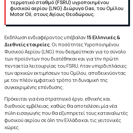
τερματικό σταθμό (
FSRU
) υγροποιημένου
φυσικού αερίου (
LNG
) Διώρυγα
Gas
, του Ομίλου
Motor Oil
, στους Αγίους Θεοδώρους.
Εκδήλωση ενδιαφέροντος υπέβαλαν
15 Ελληνικές &
Διεθνείς εταιρείες
. Οι ποσότητες Υγροποιημένου
Φυσικού Αερίου (
LNG
) που δεσμεύτηκαν για το σύνολο
των προϊόντων που διατέθηκαν και για την πρώτη
πενταετία λειτουργίας του FSRU
, ήταν υπερδιπλάσιες
των αρχικών εκτιμήσεων του Ομίλου,
αποδεικνύοντας
με τον πλέον εμφατικό τρόπο τη δυναμική της
συγκεκριμένης επένδυσης.
Πρόκειται για ένα στρατηγικό έργο, εθνικής και
διεθνούς εμβέλειας, καθώς θα αποτελέσει μία νέα
πύλη εισαγωγής που θα εξυπηρετεί τους καταναλωτές
φυσικού αερίου σε όλη την Ελλάδα και τις γειτονικές
χώρες.