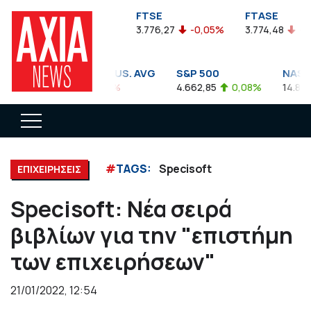
FTSEA
FTSE
FTASE
899,47
-0,04%
3.776,27
-0,05%
3.774,48
-0,10
DOW JONES INDUS. AVG
S&P 500
NASDAQ
35.911,81
-0,56%
4.662,85
0,08%
14.893,75
#
TAGS:
Specisoft
ΕΠΙΧΕΙΡΗΣΕΙΣ
Specisoft: Νέα σειρά
βιβλίων για την "επιστήμη
των επιχειρήσεων"
21/01/2022, 12:54