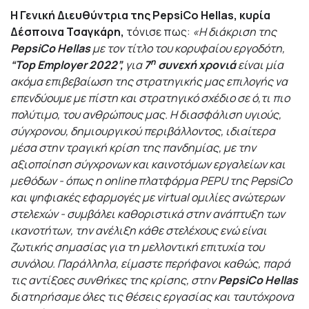
Η Γενική Διευθύντρια της PepsiCo Hellas, κυρία
Δέσποινα Τσαγκάρη,
τόνισε πως:
«Η διάκριση της
PepsiCo Hellas
με τον τίτλο του κορυφαίου εργοδότη,
η
“Top Employer 2022”,
για
7
συνεχή χρονιά
είναι μία
ακόμα επιβεβαίωση της στρατηγικής μας επιλογής να
επενδύουμε με πίστη και στρατηγικό σχέδιο σε ό,τι πιο
πολύτιμο, του ανθρώπους μας. H διασφάλιση υγιούς,
σύγχρονου, δημιουργικού περιβάλλοντος, ιδιαίτερα
μέσα στην τραγική κρίση της πανδημίας, με την
αξιοποίηση σύγχρονων και καινοτόμων εργαλείων και
μεθόδων - όπως η
online πλατφόρμα PEPU της PepsiCo
και ψηφιακές εφαρμογές με virtual ομιλίες ανώτερων
στελεχών - συμβάλει καθοριστικά στην ανάπτυξη των
ικανοτήτων, την ανέλιξη κάθε στελέχους ενώ είναι
ζωτικής σημασίας για τη μελλοντική επιτυχία του
συνόλου. Παράλληλα, είμαστε περήφανοι καθώς, παρά
τις αντίξοες συνθήκες της κρίσης, στην
PepsiCo Hellas
διατηρήσαμε όλες τις θέσεις εργασίας και ταυτόχρονα