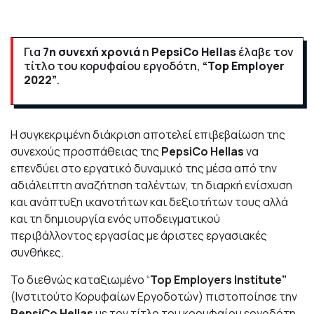
Για
7η συνεχή χρονιά
η
PepsiCo Hellas
έλαβε τον
τίτλο του κορυφαίου εργοδότη,
“Top Employer
2022”
.
Η συγκεκριμένη διάκριση αποτελεί επιβεβαίωση της
συνεχούς προσπάθειας της
PepsiCo Hellas
να
επενδύει στο εργατικό δυναμικό της μέσα από την
αδιάλειπτη αναζήτηση ταλέντων, τη διαρκή ενίσχυση
και ανάπτυξη ικανοτήτων και δεξιοτήτων τους αλλά
και τη δημιουργία ενός υποδειγματικού
περιβάλλοντος εργασίας με άριστες εργασιακές
συνθήκες.
Το διεθνώς καταξιωμένο “
Top Employers Institute”
(Ινστιτούτο Κορυφαίων Εργοδοτών) πιστοποίησε την
PepsiCo Hellas
με τον τίτλο του κορυφαίου εργοδότη,