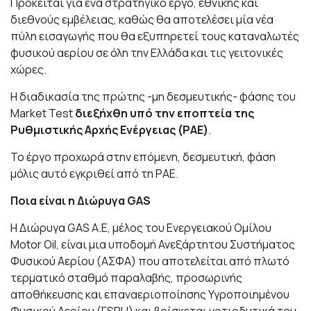
Πρόκειται για ένα στρατηγικό έργο, εθνικής και
διεθνούς εμβέλειας, καθώς θα αποτελέσει μία νέα
πύλη εισαγωγής που θα εξυπηρετεί τους καταναλωτές
φυσικού αερίου σε όλη την Ελλάδα και τις γειτονικές
χώρες.
Η διαδικασία της πρώτης -μη δεσμευτικής- φάσης του
Market Test
διεξήχθη υπό την εποπτεία της
Ρυθμιστικής Αρχής Ενέργειας (ΡΑΕ)
.
Το έργο προχωρά στην επόμενη, δεσμευτική, φάση
μόλις αυτό εγκριθεί από τη ΡΑΕ.
Ποια είναι η Διώρυγα
GAS
Η Διώρυγα
GAS A
.
E
, μέλος του Ενεργειακού Ομίλου
Motor Oil
, είναι μια υποδομή Ανεξάρτητου Συστήματος
Φυσικού Αερίου (ΑΣΦΑ) που αποτελείται από πλωτό
τερματικό σταθμό παραλαβής, προσωρινής
αποθήκευσης και επαναεριοποίησης Υγροποιημένου
Φυσικού Αερίου (
FSRU
) και βρίσκεται νοτιοδυτικά του