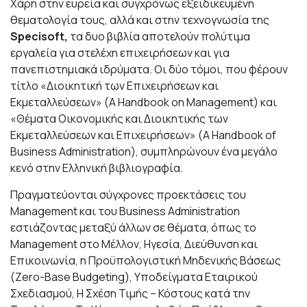
Χάρη στην ευρεία και συγχρόνως εξειδικευμένη
θεματολογία τους, αλλά και στην τεχνογνωσία της
Specisoft
,
τα δυο βιβλία αποτελούν πολύτιμα
εργαλεία για στελέχη επιχειρήσεων και για
πανεπιστημιακά ιδρύματα. Οι δύο τόμοι, που φέρουν
τίτλο «Διοικητική των Επιχειρήσεων και
Εκμεταλλεύσεων» (A Handbook on Management) και
«Θέματα Οικονομικής και Διοικητικής των
Εκμεταλλεύσεων και Επιχειρήσεων» (A Handbook of
Business Administration), συμπληρώνουν ένα μεγάλο
κενό στην Ελληνική βιβλιογραφία.
Πραγματεύονται σύγχρονες προεκτάσεις του
Management και του Business Administration
εστιάζοντας μεταξύ άλλων σε θέματα, όπως το
Management στο Μέλλον, Ηγεσία, Διεύθυνση και
Επικοινωνία, η Προϋπολογιστική Μηδενικής Βάσεως
(Zero-Base Budgeting), Υποδείγματα Εταιρικού
Σχεδιασμού, Η Σχέση Τιμής – Κόστους κατά την