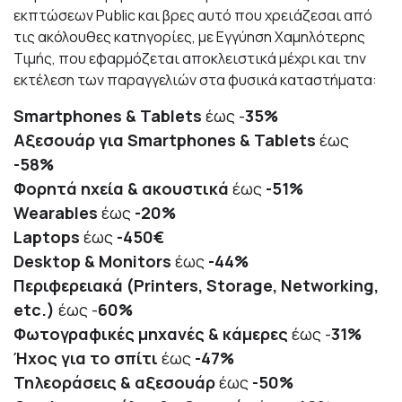
εκπτώσεων Public
και βρες αυτό που χρειάζεσαι από
τις ακόλουθες κατηγορίες, με Εγγύηση Χαμηλότερης
Τιμής, που εφαρμόζεται αποκλειστικά μέχρι και την
εκτέλεση των παραγγελιών στα φυσικά καταστήματα:
Smartphones & Tablets
έως -
35%
Αξεσουάρ
για
Smartphones & Tablets
έως
-58%
Φορητά ηχεία & ακουστικά
έως
-51%
Wearables
έως
-20%
Laptops
έως
-450€
Desktop & Monitors
έως
-44%
Περιφερειακά
(Printers, Storage, Networking,
etc.)
έως
-
60%
Φωτογραφικές μηχανές & κάμερες
έως -
31%
Ήχος για το σπίτι
έως
-47%
Τηλεοράσεις & αξεσουάρ
έως
-
50%