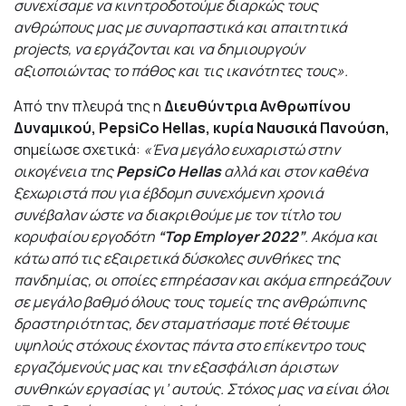
συνεχίσαμε να κινητροδοτούμε διαρκώς τους
ανθρώπους μας με συναρπαστικά και απαιτητικά
projects, να εργάζονται και να δημιουργούν
αξιοποιώντας το πάθος και τις ικανότητες τους».
Από την πλευρά της η
Διευθύντρια Ανθρωπίνου
Δυναμικού, PepsiCo Hellas, κυρία Ναυσικά Πανούση,
σημείωσε σχετικά:
«Ένα μεγάλο ευχαριστώ στην
οικογένεια της
PepsiCo Hellas
αλλά και στον καθένα
ξεχωριστά που για έβδομη συνεχόμενη χρονιά
συνέβαλαν ώστε να διακριθούμε με τον τίτλο του
κορυφαίου εργοδότη
“Top Employer 2022”
. Ακόμα και
κάτω από τις εξαιρετικά δύσκολες συνθήκες της
πανδημίας, οι οποίες επηρέασαν και ακόμα επηρεάζουν
σε μεγάλο βαθμό όλους τους τομείς της ανθρώπινης
δραστηριότητας, δεν σταματήσαμε ποτέ θέτουμε
υψηλούς στόχους έχοντας πάντα στο επίκεντρο τους
εργαζόμενούς μας και την εξασφάλιση άριστων
συνθηκών εργασίας γι’ αυτούς. Στόχος μας να είναι όλοι