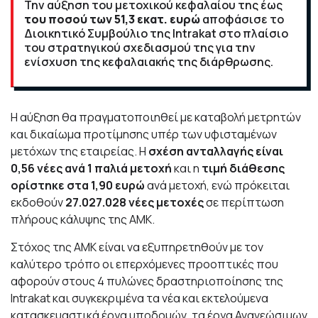
Την αύξηση του μετοχικού κεφαλαίου της έως
του ποσού των 51,3 εκατ. ευρώ
αποφάσισε το
Διοικητικό Συμβούλιο της Intrakat στο πλαίσιο
του στρατηγικού σχεδιασμού της για την
ενίσχυση της κεφαλαιακής της διάρθρωσης.
Η αύξηση θα πραγματοποιηθεί με καταβολή μετρητών
και δικαίωμα προτίμησης υπέρ των υφισταμένων
μετόχων της εταιρείας. Η
σχέση ανταλλαγής είναι
0,56 νέες ανά 1 παλιά μετοχή
και η
τιμή διάθεσης
ορίστηκε στα 1,90 ευρώ
ανά μετοχή, ενώ πρόκειται
εκδοθούν
27.027.028 νέες μετοχές
σε περίπτωση
πλήρους κάλυψης της ΑΜΚ.
Στόχος της ΑΜΚ είναι να εξυπηρετηθούν με τον
καλύτερο τρόπο οι επερχόμενες προοπτικές που
αφορούν στους 4 πυλώνες δραστηριοποίησης της
Intrakat και συγκεκριμένα τα νέα και εκτελούμενα
κατασκευαστικά έργα υποδομών, τα έργα Ανανεώσιμων