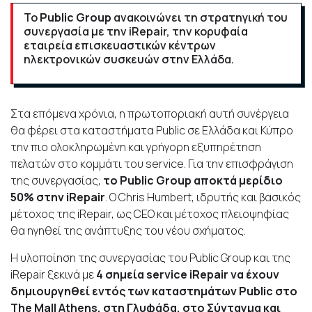
Το
Public Group
ανακοινώνει τη στρατηγική του
συνεργασία με την iRepair, την κορυφαία
εταιρεία επισκευαστικών κέντρων
ηλεκτρονικών συσκευών στην Ελλάδα.
Στα επόμενα χρόνια, η πρωτοποριακή αυτή συνέργεια
θα φέρει στα καταστήματα Public σε Ελλάδα και Κύπρο
την πιο ολοκληρωμένη και γρήγορη εξυπηρέτηση
πελατών στο κομμάτι του service. Για την επισφράγιση
της συνεργασίας,
το
Public Group
αποκτά μερίδιο
50% στην
iRepair
.
O Chris Humbert, ιδρυτής και βασικός
μέτοχος της
iRepair, ως
CEO
και μέτοχος πλειοψηφίας
θα ηγηθεί της ανάπτυξης του νέου σχήματος.
Η υλοποίηση της συνεργασίας του Public Group και της
iRepair ξεκινά με
4 σημεία
service
iRepair να έχουν
δημιουργηθεί εντός των καταστημάτων
Public
στο
The Mall Athens, στη Γλυφάδα, στο Σύνταγμα και