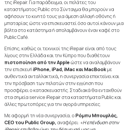
της iRepair
. Για παράδειγμα, οι πελάτες του
καταστήματος Public
στο Σύνταγμα θα μπορούν να
αφήσουν το κινητό τους για άμεση αλλαγή οθόνης ή
μπαταρίας ώστε να επισκευαστεί όσο αυτοί κάνουν μια
βόλτα στο κατάστημα ή απολαμβάνουν έναν καφέ στο
Public Caf
é.
Επίσης, καθώς οι
τεχνικοί της iRepair
είναι από τους
λίγους στην Ελλάδα και την Κύπρο που διαθέτουν
πιστοποίηση από την
Apple
ώστε να αναλαμβάνουν
την επισκευή
iPhone
, iPad
, iMac
και MacBook
με
αυθεντικά ανταλλακτικά
,
η συνεργασία
επεκτείνει και
την πρόσβαση των πελατών στην
εγγύηση που
προσφέρει ο κατασκευαστής. Σταδιακά θα ενταχθούν
στα σημεία service iRepair στα καταστήματα Public
και
άλλες πρωτοπόρες για την αγορά υπηρεσίες.
Με αφορμή τη νέα συνεργασία, ο
Ρόμπυ Μπουρλάς,
CEO
του Public Group,
αναφέρει: «
Η επένδυση στην
iRepair επιβεβαιώνει την δέσμευσή μας να