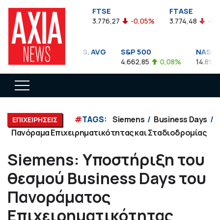
FTSEA
FTSE
FTASE
899,47
-0,04%
3.776,27
-0,05%
3.774,48
-0,10%
DOW JONES INDUS. AVG
S&P 500
NASDAQ 
35.911,81
-0,56%
4.662,85
0,08%
14.893,75
#
TAGS:
Siemens
Business Days
ΕΠΙΧΕΙΡΗΣΕΙΣ
Πανόραμα Επιχειρηματικότητας και Σταδιοδρομίας
Siemens: Υποστήριξη του
θεσμού Business Days του
Πανοράματος
Επιχειρηματικότητας