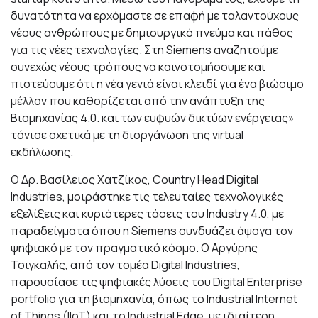
δυνατότητα να ερχόμαστε σε επαφή με ταλαντούχους
νέους ανθρώπους με δημιουργικό πνεύμα και πάθος
για τις νέες τεχνολογίες. Στη Siemens αναζητούμε
συνεχώς νέους τρόπους να καινοτομήσουμε και
πιστεύουμε ότι η νέα γενιά είναι κλειδί για ένα βιώσιμο
μέλλον που καθορίζεται από την ανάπτυξη της
Βιομηχανίας 4.0. και των ευφυών δικτύων ενέργειας»
τόνισε σχετικά με τη διοργάνωση της virtual
εκδήλωσης.
Ο Δρ. Βασίλειος Χατζίκος, Country Head Digital
Industries, μοιράστηκε τις τελευταίες τεχνολογικές
εξελίξεις και κυριότερες τάσεις του Industry 4.0, με
παραδείγματα όπου η Siemens συνδυάζει άψογα τον
ψηφιακό με τον πραγματικό κόσμο. Ο Αργύρης
Τσιγκαλής, από τον τομέα Digital Industries,
παρουσίασε τις ψηφιακές λύσεις του Digital Enterprise
portfolio για τη βιομηχανία, όπως το Industrial Internet
of Things (IIoT) και το Industrial Edge, με ιδιαίτερη