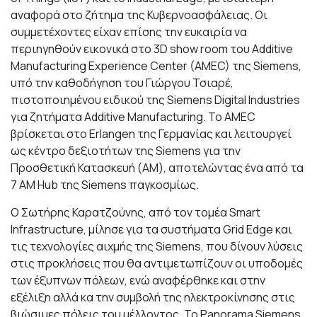
αναφορά στο ζήτημα της Κυβερνοασφάλειας. Οι
συμμετέχοντες είχαν επίσης την ευκαιρία να
περιηγηθούν εικονικά στο 3D show room του Additive
Manufacturing Experience Center (AMEC) της Siemens,
υπό την καθοδήγηση του Γιώργου Τσιαρέ,
πιστοποιημένου ειδικού της Siemens Digital Industries
για ζητήματα Additive Manufacturing. Το AMEC
βρίσκεται στο Erlangen της Γερμανίας και λειτουργεί
ως κέντρο δεξιοτήτων της Siemens για την
Προσθετική Κατασκευή (AM), αποτελώντας ένα από τα
7 AM Hub της Siemens παγκοσμίως.
Ο Σωτήρης Καρατζούνης, από τον τομέα Smart
Infrastructure, μίλησε για τα συστήματα Grid Edge και
τις τεχνολογίες αιχμής της Siemens, που δίνουν λύσεις
στις προκλήσεις που θα αντιμετωπίζουν οι υποδομές
των έξυπνων πόλεων, ενώ αναφέρθηκε και στην
εξέλιξη αλλά κα την συμβολή της ηλεκτροκίνησης στις
βιώσιμες πόλεις του μέλλοντος. Το Panorama Siemens