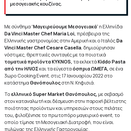
μεσογειακής κουζίνας.
Με σύνθημα “
Μαγειρεύουμε Μεσογειακά
” η Ελληνίδα
Da Vinci Master Chef Maria Loi,
πρέσβειρα της
Ελληνικής γαστρονομίας στην Αμερική και ο Ιταλός
Da
Vinci Master Chef Cesare Casella
,
δημιούργησαν
νόστιμες, θρεπτικές συνταγές με
τα ποιοτικά
τοματικά προϊόντα KYKNOS,
τα εκλεκτά
Κiddo Pasta
από την ΗΛΙΟΣ
και
τα εύγεστα
όσπρια ΩΜΕΓΑ,
σε ένα
3ωρο Cooking Event, στις 17 Ιανουαρίου 2022 στο
κατάστημα
Θανόπουλος
στη Ν. Κηφισιά.
Το
ελληνικό Super Market Θανόπουλος,
με σεβασμό
στον καταναλωτή και δέσμευση στην παροχή βέλτιστης
ποιότητας προϊόντων και υπηρεσιών στους πελάτες
του
,
φιλοξένησε το πρωτοπόρο μαγειρικό event, το
οποίο τίμησε τη Μεσογειακή Διατροφή, που είναι
πυλώνας της Ελληνικής Γαστρονομίας.