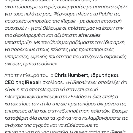
αναπτύσσουμε ισχυρές συνεργασίες
με μοναδικά οφέλη
για τους πελάτες μας. Φέρνουμε πλέον στα
Public
τις
ποιοτικές υπηρεσίες της iRepair - με άμεση επισκευή
συσκευών - γιατί θέλουμε οι πελάτες μας να έχουν την
πιο ολοκληρωμένη και αξιόπιστη
aftersales
υποστήριξη. Με τον
Chris
μοιραζόμαστε την ίδια αρχή,
να παρέχουμε στους πελάτες μας πρωτοποριακές
υπηρεσίες, υψηλής ποιότητας που χτίζουν διαχρονικές
σχέσεις εμπιστοσύνης
».
Από την πλευρά του, ο
Chris Humbert, ιδρυτής και
CEO της iRepair
σχολίασε:
«H iRepair έχει αποδείξει ότι
είναι η πιο αποτελεσματική στην επισκευή
ηλεκτρονικών συσκευών στην Ελλάδα κι έχει επάξια
κατακτήσει τον τίτλο της ως πρωτοπόρου όχι μόνο στις
επισκευές αλλά και στην εξυπηρέτηση πελατών. Έχουμε
καταφέρει όλα αυτά τα χρόνια να αντιλαμβανόμαστε τις
ανάγκες της αγοράς και να εξελίσσουμε το
επιχειρηματικό μας μοντέλο. Η συνεργασία της iRepair