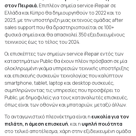
στον Πειραιά.
Επιπλέον σημεία service iRepair σε
Ελλάδα και Κύπρο θα δημιουργηθούν το 2022 και το
2023, με την υποστήριξη μιας εκτενούς ομάδας after
sales support που θα δραστηριοποιείται σε 100+
φυσικά σημεία και θα απασχολεί 350 εξειδικευμένους
τεχνικούς έως το τέλος του 2024.
Οι επισκέπτες των σημείων service iRepair εντός των
καταστημάτων Public θα έχουν πλέον πρόσβαση σε μία
ολοκληρωμένη γκάμα υπηρεσιών τεχνικής υποστήριξης
και επισκευής συσκευών τεχνολογίας που
καλύπτουν
smartphone, tablet, laptop
και desktop
συσκευές,
συμπληρώνοντας τις υπηρεσίες που προσφέρει το
Public
, με δημοφιλείς για τους καταναλωτές επισκευές,
όπως είναι των οθονών και μπαταριών, μεταξύ άλλων.
Το ανταγωνιστικό πλεονέκτημα είναι η
ευκολία για τον
πελάτη, η άμεση επισκευή
, και η
υψηλή ποιότητα
στο τελικό αποτέλεσμα, χάρη στην εξιδεικευμένη ομάδα